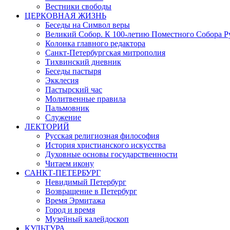
Вестники свободы
ЦЕРКОВНАЯ ЖИЗНЬ
Беседы на Символ веры
Великий Собор. К 100-летию Поместного Собора Р
Колонка главного редактора
Санкт-Петербургская митрополия
Тихвинский дневник
Беседы пастыря
Экклесия
Пастырский час
Молитвенные правила
Пальмовник
Служение
ЛЕКТОРИЙ
Русская религиозная философия
История христианского искусства
Духовные основы государственности
Читаем икону
САНКТ-ПЕТЕРБУРГ
Невидимый Петербург
Возвращение в Петербург
Время Эрмитажа
Город и время
Музейный калейдоскоп
КУЛЬТУРА