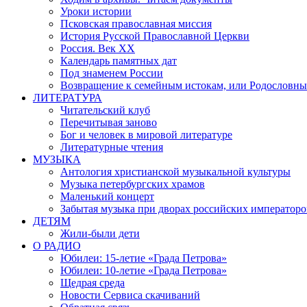
Уроки истории
Псковская православная миссия
История Русской Православной Церкви
Россия. Век ХХ
Календарь памятных дат
Под знаменем России
Возвращение к семейным истокам, или Родословны
ЛИТЕРАТУРА
Читательский клуб
Перечитывая заново
Бог и человек в мировой литературе
Литературные чтения
МУЗЫКА
Антология христианской музыкальной культуры
Музыка петербургских храмов
Маленький концерт
Забытая музыка при дворах российских императоро
ДЕТЯМ
Жили-были дети
О РАДИО
Юбилеи: 15-летие «Града Петрова»
Юбилеи: 10-летие «Града Петрова»
Щедрая среда
Новости Сервиса скачиваний