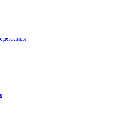
е детективы
в