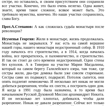
сестре, но оставались, и своим присутствием они сохранили
все участки. Конечно, это было очень нелегко. Одна живет,
знаете, время такое сложное, всякое может быть. Это
требовало мужества, конечно. Но наши участки сохранились,
слава Богу.
Прот.А.Степанов:
А как сложилась судьба монастыря после
революции?
Игуменья Георгия:
Жили в монастыре, жизнь продолжалась.
Монастырь не закрывался. У нас есть на самой вершине
нашей горы, нашего монастыря недостроенный собор. В 1910
году началось его строительство, а в 1914, когда началась
война, все прекратилось, и паломничество, и строительство.
И так он стоит до сего времени недостроенный. Одни стены
без куполов. А в Тиверии на участке Марии Магдалины,
который на самом берегу Галилейского озера, там тоже, где
сестры жили, два-три домика были уже совсем старенькие.
Сестры сами их подмажут, подкрасят. Потолок сыпется, они
опять подлепят немножечко. И несколько лет никак не могли
добиться разрешения, чтобы их снести, а построить один дом.
Я когда в 1991 году была назначена, в то время был
начальником Русской Духовной Миссии архимандрит Никита.
И он несколько лет хлопотал, добивался, чтобы дали
разрешение. Никак не давали разрешение. Сейчас вот только