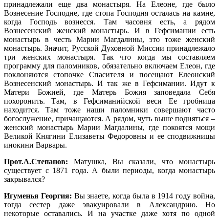
принадлежали еще два монастыря. На Елеоне, где было
Вознесение Господне, где стопа Господня осталась на камне,
когда Господь вознесся. Там часовня есть, а рядом
Вознесенский женский монастырь. И в Гефсимании есть
монастырь в честь Марии Магдалины, это тоже женский
монастырь. Значит, Русской Духовной Миссии принадлежало
три женских монастыря. Так что когда мы составляем
программу для паломников, обязательно включаем Елеон, где
поклоняются стопочке Спасителя и посещают Елеонский
Вознесенский монастырь. И так же в Гефсимании. Идут к
Матери Божией, где Матерь Божия заповедала Себя
похоронить. Там, в Гефсиманийской веси Ее гробница
находится. Там тоже наши паломники совершают часто
богослужение, причащаются. А рядом, чуть выше подняться –
женский монастырь Марии Магдалины, где покоятся мощи
Великой Княгини Елизаветы Федоровны и ее сподвижницы
инокини Варвары.
Прот.А.Степанов:
Матушка, Вы сказали, что монастырь
существует с 1871 года. А были периоды, когда монастырь
закрывался?
Игуменья Георгия:
Вы знаете, когда была в 1914 году война,
тогда сестер даже эвакуировали в Александрию. Но
некоторые оставались. И на участке даже хотя по одной