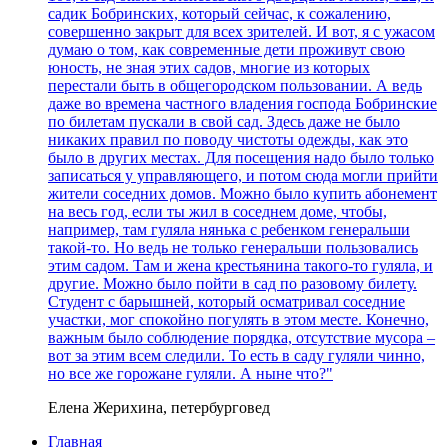
садик Бобринских, который сейчас, к сожалению,
совершенно закрыт для всех зрителей. И вот, я с ужасом
думаю о том, как современные дети проживут свою
юность, не зная этих садов, многие из которых
перестали быть в общегородском пользовании. А ведь
даже во времена частного владения господа Бобринские
по билетам пускали в свой сад. Здесь даже не было
никаких правил по поводу чистоты одежды, как это
было в других местах. Для посещения надо было только
записаться у управляющего, и потом сюда могли прийти
жители соседних домов. Можно было купить абонемент
на весь год, если ты жил в соседнем доме, чтобы,
например, там гуляла нянька с ребенком генеральши
такой-то. Но ведь не только генеральши пользовались
этим садом. Там и жена крестьянина такого-то гуляла, и
другие. Можно было пойти в сад по разовому билету.
Студент с барышней, который осматривал соседние
участки, мог спокойно погулять в этом месте. Конечно,
важным было соблюдение порядка, отсутствие мусора –
вот за этим всем следили. То есть в саду гуляли чинно,
но все же горожане гуляли. А ныне что?"
Елена Жерихина, петербурговед
Главная