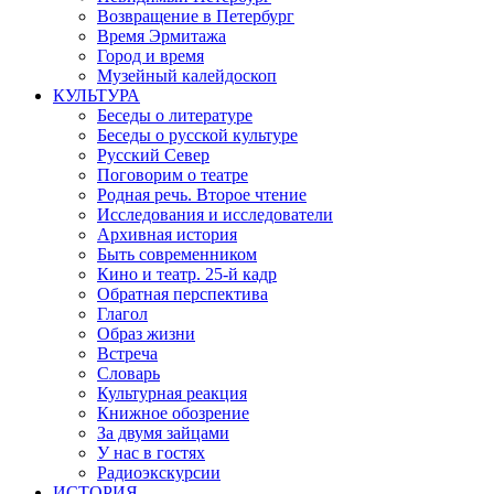
Возвращение в Петербург
Время Эрмитажа
Город и время
Музейный калейдоскоп
КУЛЬТУРА
Беседы о литературе
Беседы о русской культуре
Русский Север
Поговорим о театре
Родная речь. Второе чтение
Исследования и исследователи
Архивная история
Быть современником
Кино и театр. 25-й кадр
Обратная перспектива
Глагол
Образ жизни
Встреча
Словарь
Культурная реакция
Книжное обозрение
За двумя зайцами
У нас в гостях
Радиоэкскурсии
ИСТОРИЯ