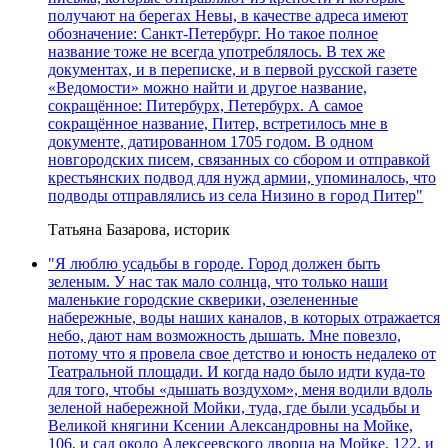
получают на берегах Невы, в качестве адреса имеют
обозначение: Санкт-Петербург. Но такое полное
название тоже не всегда употреблялось. В тех же
документах, и в переписке, и в первой русской газете
«Ведомости» можно найти и другое название,
сокращённое: Питербурх, Петербурх. А самое
сокращённое название, Питер, встретилось мне в
документе, датированном 1705 годом. В одном
новгородских писем, связанных со сбором и отправкой
крестьянских подвод для нужд армии, упоминалось, что
подводы отправлялись из села Низино в город Питер"
Татьяна Базарова, историк
"Я люблю усадьбы в городе. Город должен быть
зеленым. У нас так мало солнца, что только наши
маленькие городские скверики, озелененные
набережные, воды наших каналов, в которых отражается
небо, дают нам возможность дышать. Мне повезло,
потому что я провела свое детство и юность недалеко от
Театральной площади. И когда надо было идти куда-то
для того, чтобы «дышать воздухом», меня водили вдоль
зеленой набережной Мойки, туда, где были усадьбы и
Великой княгини Ксении Александровны на Мойке,
106, и сад около Алексеевского дворца на Мойке, 122, и