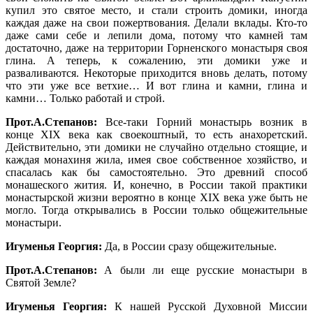
купил это святое место, и стали строить домики, иногда
каждая даже на свои пожертвования. Делали вклады. Кто-то
даже сами себе и лепили дома, потому что камней там
достаточно, даже на территории Горненского монастыря своя
глина. А теперь, к сожалению, эти домики уже и
разваливаются. Некоторые приходится вновь делать, потому
что эти уже все ветхие… И вот глина и камни, глина и
камни… Только работай и строй.
Прот.А.Степанов:
Все-таки Горний монастырь возник в
конце XIX века как своекоштный, то есть анахоретский.
Действительно, эти домики не случайно отдельно стоящие, и
каждая монахиня жила, имея свое собственное хозяйство, и
спасалась как бы самостоятельно. Это древний способ
монашеского жития. И, конечно, в России такой практики
монастырской жизни вероятно в конце XIX века уже быть не
могло. Тогда открывались в России только общежительные
монастыри.
Игуменья Георгия:
Да, в России сразу общежительные.
Прот.А.Степанов:
А были ли еще русские монастыри в
Святой Земле?
Игуменья Георгия:
К нашей Русской Духовной Миссии