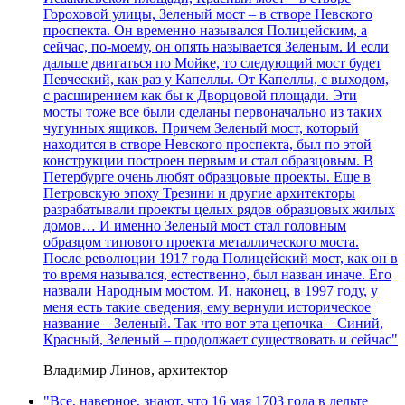
Гороховой улицы, Зеленый мост – в створе Невского
проспекта. Он временно назывался Полицейским, а
сейчас, по-моему, он опять называется Зеленым. И если
дальше двигаться по Мойке, то следующий мост будет
Певческий, как раз у Капеллы. От Капеллы, с выходом,
с расширением как бы к Дворцовой площади. Эти
мосты тоже все были сделаны первоначально из таких
чугунных ящиков. Причем Зеленый мост, который
находится в створе Невского проспекта, был по этой
конструкции построен первым и стал образцовым. В
Петербурге очень любят образцовые проекты. Еще в
Петровскую эпоху Трезини и другие архитекторы
разрабатывали проекты целых рядов образцовых жилых
домов… И именно Зеленый мост стал головным
образцом типового проекта металлического моста.
После революции 1917 года Полицейский мост, как он в
то время назывался, естественно, был назван иначе. Его
назвали Народным мостом. И, наконец, в 1997 году, у
меня есть такие сведения, ему вернули историческое
название – Зеленый. Так что вот эта цепочка – Синий,
Красный, Зеленый – продолжает существовать и сейчас"
Владимир Линов, архитектор
"Все, наверное, знают, что 16 мая 1703 года в дельте