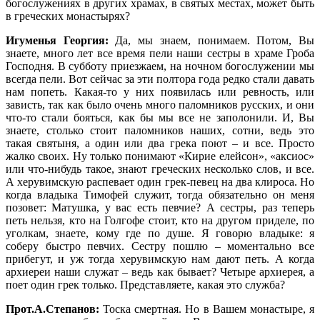
богослужениях в других храмах, в святых местах, может быть
в греческих монастырях?
Игуменья Георгия:
Да, мы знаем, понимаем. Потом, Вы
знаете, много лет все время пели наши сестры в храме Гроба
Господня. В субботу приезжаем, на ночном богослужении мы
всегда пели. Вот сейчас за эти полтора года редко стали давать
нам попеть. Какая-то у них появилась или ревность, или
зависть, так как было очень много паломников русских, и они
что-то стали бояться, как бы мы все не заполонили. И, Вы
знаете, столько стоит паломников наших, сотни, ведь это
такая святыня, а один или два грека поют – и все. Просто
жалко своих. Ну только понимают «Кирие елейсон», «аксиос»
или что-нибудь такое, знают греческих несколько слов, и все.
А херувимскую распевает один грек-певец на два клироса. Но
когда владыка Тимофей служит, тогда обязательно он меня
позовет: Матушка, у вас есть певчие? А сестры, раз теперь
петь нельзя, кто на Голгофе стоит, кто на другом приделе, по
уголкам, знаете, кому где по душе. Я говорю владыке: я
соберу быстро певчих. Сестру пошлю – моментально все
прибегут, и уж тогда херувимскую нам дают петь. А когда
архиереи наши служат – ведь как бывает? Четыре архиерея, а
поет один грек только. Представляете, какая это служба?
Прот.А.Степанов:
Тоска смертная. Но в Вашем монастыре, я