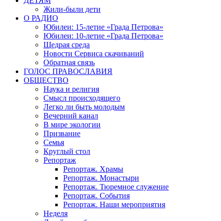
ДЕТЯМ
Жили-были дети
О РАДИО
Юбилеи: 15-летие «Града Петрова»
Юбилеи: 10-летие «Града Петрова»
Щедрая среда
Новости Сервиса скачиваний
Обратная связь
ГОЛОС ПРАВОСЛАВИЯ
ОБЩЕСТВО
Наука и религия
Смысл происходящего
Легко ли быть молодым
Вечерний канал
В мире экологии
Призвание
Семья
Круглый стол
Репортаж
Репортаж. Храмы
Репортаж. Монастыри
Репортаж. Тюремное служение
Репортаж. События
Репортаж. Наши мероприятия
Неделя