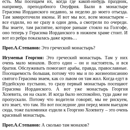
есть. Мы посещаем их, когда где какой-нибудь праздник,
например, преподобного Онуфрия. Были в монастыре
Герасима Иорданского недавно, за неделю до моего отъезда.
Там замироточили иконы. И вот мы все, всем монастырем –
все ездили, но не сразу в один день, а смотрели по очереди.
Вы знаете, там распятие, которое раньше стояло на Голгофе,
оно теперь у Герасима Иорданского в нижнем храме стоит. И
вот из ребра показалась даже кровь…
Прот.А.Степанов:
Это греческий монастырь?
Игуменья Георгия:
Это греческий монастырь. Там у них
очень мало монахов. Всего один – он и настоятель, и вся
братия. Обслуживать помогают арабы, правда, православные.
Посещаемость большая, потому что мы и по жизнеописанию
святого Герасима знаем, как со львом он там жил. Когда едут в
Иудейскую пустыню, то сразу первый монастырь посещают
Герасима Иорданского. А вот уже монастырь Георгия
Хозевита, он на скале. И когда было неспокойно, туда даже не
пропускали. Потому что водители говорят, мы не рискуем,
кто знает, что там. Но вот последние дни перед моим выездом
сюда, тоже паломники ездили к Георгию Хозевиту – это очень
красивый монастырь.
Прот.А.Степанов:
А сколько там монахов?