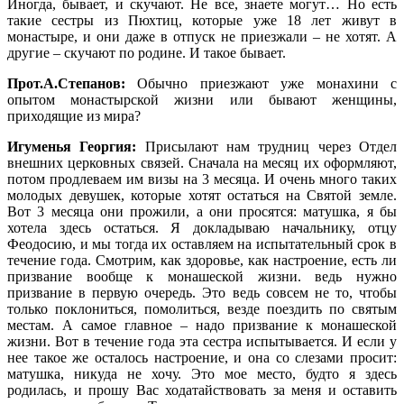
Иногда, бывает, и скучают. Не все, знаете могут… Но есть
такие сестры из Пюхтиц, которые уже 18 лет живут в
монастыре, и они даже в отпуск не приезжали – не хотят. А
другие – скучают по родине. И такое бывает.
Прот.А.Степанов:
Обычно приезжают уже монахини с
опытом монастырской жизни или бывают женщины,
приходящие из мира?
Игуменья Георгия:
Присылают нам трудниц через Отдел
внешних церковных связей. Сначала на месяц их оформляют,
потом продлеваем им визы на 3 месяца. И очень много таких
молодых девушек, которые хотят остаться на Святой земле.
Вот 3 месяца они прожили, а они просятся: матушка, я бы
хотела здесь остаться. Я докладываю начальнику, отцу
Феодосию, и мы тогда их оставляем на испытательный срок в
течение года. Смотрим, как здоровье, как настроение, есть ли
призвание вообще к монашеской жизни. ведь нужно
призвание в первую очередь. Это ведь совсем не то, чтобы
только поклониться, помолиться, везде поездить по святым
местам. А самое главное – надо призвание к монашеской
жизни. Вот в течение года эта сестра испытывается. И если у
нее такое же осталось настроение, и она со слезами просит:
матушка, никуда не хочу. Это мое место, будто я здесь
родилась, и прошу Вас ходатайствовать за меня и оставить