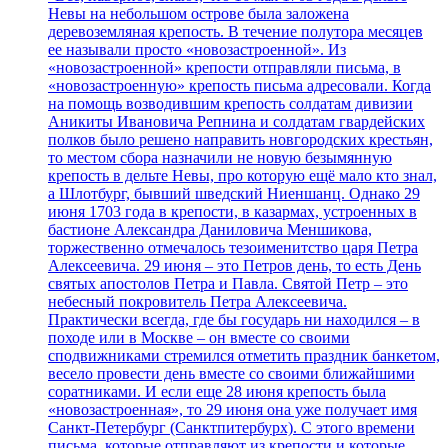
Невы на небольшом острове была заложена
деревоземляная крепость. В течение полутора месяцев
ее называли просто «новозастроенной». Из
«новозастроенной» крепости отправляли письма, в
«новозастроенную» крепость письма адресовали. Когда
на помощь возводившим крепость солдатам дивизии
Аникиты Ивановича Репнина и солдатам гвардейских
полков было решено направить новгородских крестьян,
то местом сбора назначили не новую безымянную
крепость в дельте Невы, про которую ещё мало кто знал,
а Шлотбург, бывший шведский Ниеншанц. Однако 29
июня 1703 года в крепости, в казармах, устроенных в
бастионе Александра Даниловича Меншикова,
торжественно отмечалось тезоименитство царя Петра
Алексеевича. 29 июня – это Петров день, то есть День
святых апостолов Петра и Павла. Святой Петр – это
небесный покровитель Петра Алексеевича.
Практически всегда, где бы государь ни находился – в
походе или в Москве – он вместе со своими
сподвижниками стремился отметить праздник банкетом,
весело провести день вместе со своими ближайшими
соратниками. И если еще 28 июня крепость была
«новозастроенная», то 29 июня она уже получает имя
Санкт-Петербург (Санктпитербурх). С этого времени
письма, которые отправляют из крепости и которые