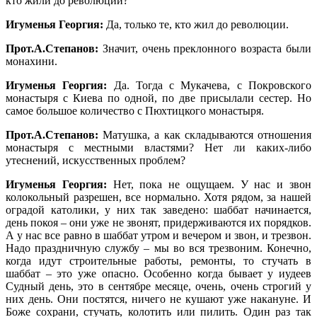
кто жили до революции?
Игуменья Георгия:
Да, только те, кто жил до революции.
Прот.А.Степанов:
Значит, очень преклонного возраста были
монахини.
Игуменья Георгия:
Да. Тогда с Мукачева, с Покровского
монастыря с Киева по одной, по две присылали сестер. Но
самое большое количество с Пюхтицкого монастыря.
Прот.А.Степанов:
Матушка, а как складываются отношения
монастыря с местными властями? Нет ли каких-либо
утеснений, искусственных проблем?
Игуменья Георгия:
Нет, пока не ощущаем. У нас и звон
колокольный разрешен, все нормально. Хотя рядом, за нашей
оградой католики, у них так заведено: шаббат начинается,
день покоя – они уже не звонят, придерживаются их порядков.
А у нас все равно в шаббат утром и вечером и звон, и трезвон.
Надо праздничную службу – мы во вся трезвоним. Конечно,
когда идут строительные работы, ремонты, то стучать в
шаббат – это уже опасно. Особенно когда бывает у иудеев
Судный день, это в сентябре месяце, очень, очень строгий у
них день. Они постятся, ничего не кушают уже накануне. И
Боже сохрани, стучать, колотить или пилить. Один раз так