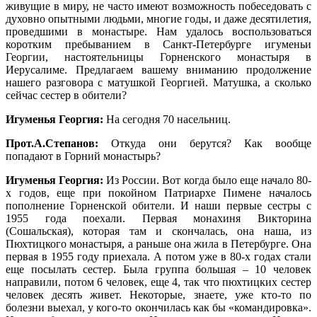
живущие в миру, не часто имеют возможность побеседовать с
духовно опытными людьми, многие годы, и даже десятилетия,
проведшими в монастыре. Нам удалось воспользоваться
коротким пребыванием в Санкт-Петербурге игуменьи
Георгии, настоятельницы Горненского монастыря в
Иерусалиме. Предлагаем вашему вниманию продолжение
нашего разговора с матушкой Георгией. Матушка, а сколько
сейчас сестер в обители?
Игуменья Георгия:
На сегодня 70 насельниц.
Прот.А.Степанов:
Откуда они берутся? Как вообще
попадают в Горний монастырь?
Игуменья Георгия:
Из России. Вот когда было еще начало 80-
х годов, еще при покойном Патриархе Пимене началось
пополнение Горненской обители. И наши первые сестры с
1955 года поехали. Первая монахиня Викторина
(Сошальская), которая там и скончалась, она наша, из
Пюхтицкого монастыря, а раньше она жила в Петербурге. Она
первая в 1955 году приехала. А потом уже в 80-х годах стали
еще посылать сестер. Была группа большая – 10 человек
направили, потом 6 человек, еще 4, так что пюхтицких сестер
человек десять живет. Некоторые, знаете, уже кто-то по
болезни выехал, у кого-то окончилась как бы «командировка».