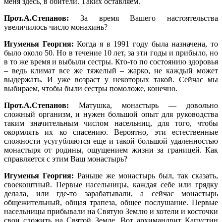
меня здесь, в обители. Таких оставляем.
Прот.А.Степанов:
За время Вашего настоятельства
увеличилось число монахинь?
Игуменья Георгия:
Когда я в 1991 году была назначена, то
было около 50. Но в течение 10 лет, за эти годы и прибыло, но
в то же время и выбыли сестры. Кто-то по состоянию здоровья
– ведь климат все же тяжелый – жарко, не каждый может
выдержать. И уже возраст у некоторых такой. Сейчас мы
выбираем, чтобы были сестры помоложе, конечно.
Прот.А.Степанов:
Матушка, монастырь — довольно
сложный организм, и нужен большой опыт для руководства
таким значительным числом насельниц, для того, чтобы
окормлять их ко спасению. Вероятно, эти естественные
сложности усугубляются еще и такой большой удаленностью
монастыря от родины, ощущением жизни за границей. Как
справляется с этим Ваш монастырь?
Игуменья Георгия:
Раньше же монастырь был, так сказать,
своекоштный. Первые насельницы, каждая себе или грядку
делала, или где-то зарабатывали, а сейчас монастырь
общежительный, общая трапеза, общее послушание. Первые
насельницы прибывали на Святую Землю и хотели и косточки
свои сложить на Святой Земле. Вот архимандрит Капустин