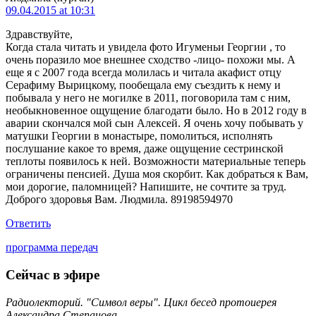
09.04.2015 at 10:31
Здравствуйте,
Когда стала читать и увидела фото Игуменьи Георгии , то
очень поразило мое внешнее сходство -лицо- похожи мы. А
еще я с 2007 года всегда молилась и читала акафист отцу
Серафиму Вырицкому, пообещала ему съездить к нему и
побывала у него не могилке в 2011, поговорила там с ним,
необыкновенное ощущение благодати было. Но в 2012 году в
аварии скончался мой сын Алексей. Я очень хочу побывать у
матушки Георгии в монастыре, помолиться, исполнять
послушание какое то время, даже ощущение сестринской
теплоты появилось к ней. Возможности материальные теперь
ограничены пенсией. Душа моя скорбит. Как добраться к Вам,
мои дорогие, паломницей? Напишите, не сочтите за труд.
Доброго здоровья Вам. Людмила. 89198594970
Ответить
программа передач
Сейчас в эфире
Радиолекторий. "Символ веры". Цикл бесед протоиерея
Александра Степанова