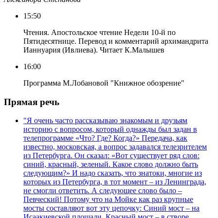
15:50
Чтения. Апостольское чтение Недели 10-й по
Пятидесятнице. Перевод и комментарий архимандрита
Ианнуария (Ивлиева). Читает К.Малышев
16:00
Программа М.Лобановой "Книжное обозрение"
Прямая речь
"Я очень часто рассказываю знакомым и друзьям
историю с вопросом, который однажды был задан в
телепрограмме «Что? Где? Когда?» Передача, как
известно, московская, а вопрос задавался телезрителем
из Петербурга. Он сказал: «Вот существует ряд слов:
синий, красный, зеленый. Какое слово должно быть
следующим?» И надо сказать, что знатоки, многие из
которых из Петербурга, в тот момент – из Ленинграда,
не смогли ответить. А следующее слово было –
Певческий! Потому что на Мойке как раз крупные
мосты составляют вот эту цепочку: Синий мост – на
Исаакиевской площади, Красный мост – в створе