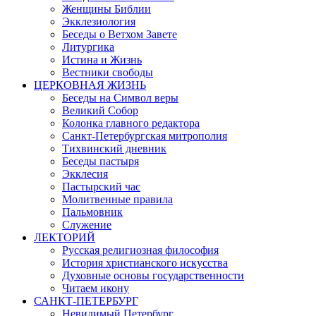
Женщины Библии
Экклезиология
Беседы о Ветхом Завете
Литургика
Истина и Жизнь
Вестники свободы
ЦЕРКОВНАЯ ЖИЗНЬ
Беседы на Символ веры
Великий Собор
Колонка главного редактора
Санкт-Петербургская митрополия
Тихвинский дневник
Беседы пастыря
Экклесия
Пастырский час
Молитвенные правила
Пальмовник
Служение
ЛЕКТОРИЙ
Русская религиозная философия
История христианского искусства
Духовные основы государственности
Читаем икону
САНКТ-ПЕТЕРБУРГ
Невидимый Петербург