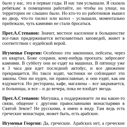
было у нас, это в первые годы. И нас там услышали. Я сказала
ребяткам: в помещении работайте, но чтобы на улице, на
территории не слышно было. Но кто-то из работников вышел
во двор, что-то пилил или колол – услышали, моментально
прибежали, чуть камнями не стали бросаться.
Прот.А.Степанов:
Значит, местное население в большинстве
все-таки придерживается ветхозаветных заповедей, живет в
соответствии с иудейской верой.
Игуменья Георгия:
Особенно эти законники, пейсаты, через
их квартал, Боже сохрани, кому-нибудь проехать: забросают
камнями. В субботу они не ездят на машинах. В пятницу уже
в 3 часа дня идет последний автобус, и все движение
прекращается. Но такси ходят, частники не соблюдают эти
законы. Они ни иудеи, ни православные, и они ездят, как им
вздумается. Но рестораны, кафе, магазины – все закрывается,
и больницы, и все – и до вечера, пока не взойдет звезда.
Прот.А.Степанов:
Матушка, а поддерживаете ли вы какие-то
связи, общение с другими православными монастырями в
Святой Земле? Не русскими, я имею в виду. Там ведь есть
греческие монастыри, может быть, есть арабские.
Игуменья Георгия:
Да, греческие. Арабских нет, а греческие