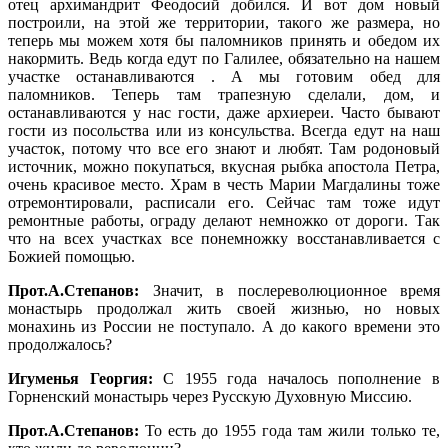
отец архимандрит Феодосий добился. И вот дом новый
построили, на этой же территории, такого же размера, но
теперь мы можем хотя бы паломников принять и обедом их
накормить. Ведь когда едут по Галилее, обязательно на нашем
участке останавливаются . А мы готовим обед для
паломников. Теперь там трапезную сделали, дом, и
останавливаются у нас гости, даже архиереи. Часто бывают
гости из посольства или из консульства. Всегда едут на наш
участок, потому что все его знают и любят. Там родоновый
источник, можно покупаться, вкусная рыбка апостола Петра,
очень красивое место. Храм в честь Марии Магдалины тоже
отремонтировали, расписали его. Сейчас там тоже идут
ремонтные работы, ограду делают немножко от дороги. Так
что на всех участках все понемножку восстанавливается с
Божией помощью.
Прот.А.Степанов:
Значит, в послереволюционное время
монастырь продолжал жить своей жизнью, но новых
монахинь из России не поступало. А до какого времени это
продолжалось?
Игуменья Георгия:
С 1955 года началось пополнение в
Горненский монастырь через Русскую Духовную Миссию.
Прот.А.Степанов:
То есть до 1955 года там жили только те,