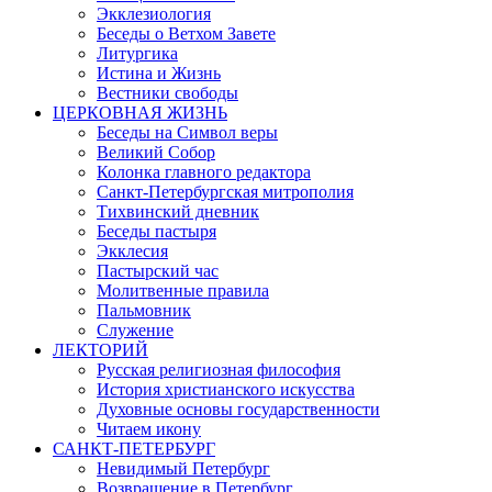
Экклезиология
Беседы о Ветхом Завете
Литургика
Истина и Жизнь
Вестники свободы
ЦЕРКОВНАЯ ЖИЗНЬ
Беседы на Символ веры
Великий Собор
Колонка главного редактора
Санкт-Петербургская митрополия
Тихвинский дневник
Беседы пастыря
Экклесия
Пастырский час
Молитвенные правила
Пальмовник
Служение
ЛЕКТОРИЙ
Русская религиозная философия
История христианского искусства
Духовные основы государственности
Читаем икону
САНКТ-ПЕТЕРБУРГ
Невидимый Петербург
Возвращение в Петербург