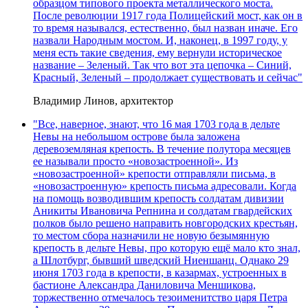
образцом типового проекта металлического моста.
После революции 1917 года Полицейский мост, как он в
то время назывался, естественно, был назван иначе. Его
назвали Народным мостом. И, наконец, в 1997 году, у
меня есть такие сведения, ему вернули историческое
название – Зеленый. Так что вот эта цепочка – Синий,
Красный, Зеленый – продолжает существовать и сейчас"
Владимир Линов, архитектор
"Все, наверное, знают, что 16 мая 1703 года в дельте
Невы на небольшом острове была заложена
деревоземляная крепость. В течение полутора месяцев
ее называли просто «новозастроенной». Из
«новозастроенной» крепости отправляли письма, в
«новозастроенную» крепость письма адресовали. Когда
на помощь возводившим крепость солдатам дивизии
Аникиты Ивановича Репнина и солдатам гвардейских
полков было решено направить новгородских крестьян,
то местом сбора назначили не новую безымянную
крепость в дельте Невы, про которую ещё мало кто знал,
а Шлотбург, бывший шведский Ниеншанц. Однако 29
июня 1703 года в крепости, в казармах, устроенных в
бастионе Александра Даниловича Меншикова,
торжественно отмечалось тезоименитство царя Петра