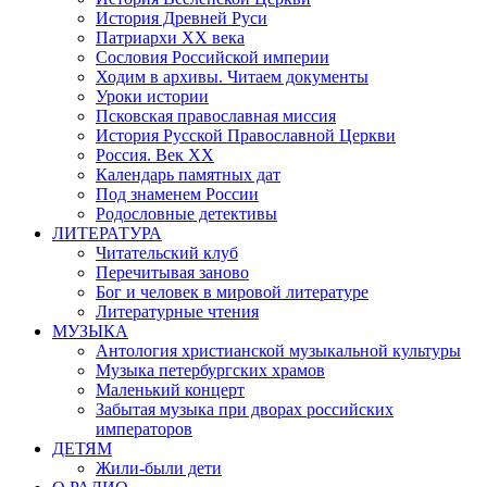
История Древней Руси
Патриархи XX века
Сословия Российской империи
Ходим в архивы. Читаем документы
Уроки истории
Псковская православная миссия
История Русской Православной Церкви
Россия. Век ХХ
Календарь памятных дат
Под знаменем России
Родословные детективы
ЛИТЕРАТУРА
Читательский клуб
Перечитывая заново
Бог и человек в мировой литературе
Литературные чтения
МУЗЫКА
Антология христианской музыкальной культуры
Музыка петербургских храмов
Маленький концерт
Забытая музыка при дворах российских
императоров
ДЕТЯМ
Жили-были дети