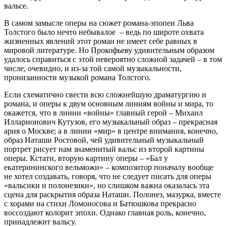
вальсе.
В самом замысле оперы на сюжет романа-эпопеи Льва
Толстого было нечто небывалое – ведь по широте охвата
жизненных явлений этот роман не имеет себе равных в
мировой литературе. Но Прокофьеву удивительным образом
удалось справиться с этой невероятно сложной задачей – в том
числе, очевидно, и из-за той самой музыкальности,
пронизанности музыкой романа Толстого.
Если схематично свести всю сложнейшую драматургию и
романа, и оперы к двум основным линиям войны и мира, то
окажется, что в линии «войны» главный герой – Михаил
Илларионович Кутузов, его музыкальный образ – прекрасная
ария о Москве; а в линии «мир» в центре внимания, конечно,
образ Наташи Ростовой, чей удивительный музыкальный
портрет рисует нам знаменитый вальс из второй картины
оперы. Кстати, вторую картину оперы – «Бал у
екатерининского вельможи» – композитор поначалу вообще
не хотел создавать, говоря, что не следует писать для оперы
«вальсики и полонезики», но слишком важна оказалась эта
сцена для раскрытия образа Наташи. Полонез, мазурка, вместе
с хорами на стихи Ломоносова и Батюшкова прекрасно
воссоздают колорит эпохи. Однако главная роль, конечно,
принадлежит вальсу.