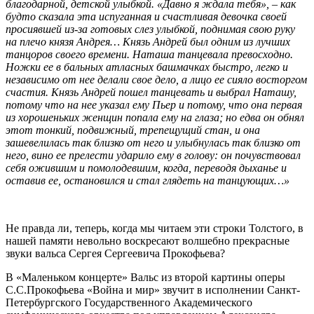
благодарной, детской улыбкой. «Давно я ждала тебя»,
–
как
будто сказала эта испуганная и счастливая девочка своей
просиявшей из-за готовых слез улыбкой, поднимая свою руку
на плечо князя Андрея… Князь Андрей был одним из лучших
танцоров своего времени. Наташа танцевала превосходно.
Ножки ее в бальных атласных башмачках быстро, легко и
независимо от нее делали свое дело, а лицо ее сияло восторгом
счастия. Князь Андрей пошел танцевать и выбрал Наташу,
потому что на нее указал ему Пьер и потому, что она первая
из хорошеньких женщин попала ему на глаза; но едва он обнял
этот тонкий, подвижный, трепещущий стан, и она
зашевелилась так близко от него и улыбнулась так близко от
него, вино ее прелести ударило ему в голову: он почувствовал
себя ожившим и помолодевшим, когда, переводя дыханье и
оставив ее, остановился и стал глядеть на танцующих…»
Не правда ли, теперь, когда мы читаем эти строки Толстого, в
нашей памяти невольно воскресают волшебно прекрасные
звуки вальса Сергея Сергеевича Прокофьева?
В «Маленьком концерте» Вальс из второй картины оперы
С.С.Прокофьева «Война и мир» звучит в исполнении Санкт-
Петербургского Государственного Академического