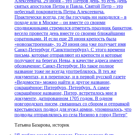
Алексеевича. 29 июня – это Петров день, то есть День
святых апостолов Петра и Павла. Святой Петр – это
небесный покровитель Петра Алексеевича.
Практически всегда, где бы государь ни находился – в
походе или в Москве – он вместе со своими
сподвижниками стремился отметить праздник банкетом,
весело провести день вместе со своими ближайшими
соратниками. И если еще 28 июня крепость была
«новозастроенная», то 29 июня она уже получает имя
Санкт-Петербург (Санктпитербурх). С этого времени
письма, которые отправляют из крепости и которые
получают на берегах Невы, в качестве адреса имеют
обозначение: Санкт-Петербург. Но такое полное
название тоже не всегда употреблялось. В тех же
документах, и в переписке, и в первой русской газете
«Ведомости» можно найти и другое название,
сокращённое: Питербурх, Петербурх. А самое
сокращённое название, Питер, встретилось мне в
документе, датированном 1705 годом. В одном
новгородских писем, связанных со сбором и отправкой
крестьянских подвод для нужд армии, упоминалось, что
подводы отправлялись из села Низино в город Питер"
Татьяна Базарова, историк