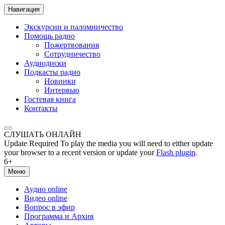
Навигация
Экскурсии и паломничество
Помощь радио
Пожертвования
Сотрудничество
Аудиодиски
Подкасты радио
Новинки
Интервью
Гостевая книга
Контакты
СЛУШАТЬ ОНЛАЙН
Update Required
To play the media you will need to either update
your browser to a recent version or update your
Flash plugin
.
6+
Меню
Аудио online
Видео online
Вопрос в эфир
Программа и Архив