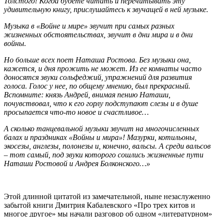
Толстого! Когда будете читать и перечитывать эту
удивительную книгу, прислушайтесь к звучащей в ней музыке.
Музыка в «Войне и мире» звучит при самых разных
жизненных обстоятельствах, звучит в дни мира и в дни
войны.
Но больше всех поет Наташа Ростова. Без музыки она,
кажется, и дня прожить не может. Из ее комнаты часто
доносятся звуки сольфеджий, упражнений для развития
голоса. Голос у нее, по общему мнению, был прекрасный.
Вспомните: князь Андрей, внимая пению Наташи,
почувствовал, что к его горлу подступают слезы и в душе
просыпается что-то новое и счастливое…
А сколько танцевальной музыки звучит на многочисленных
балах и праздниках «Войны и мира»! Мазурки, котильоны,
экосезы, англезы, полонезы и, конечно, вальсы. А среди вальсов
–
тот самый, под звуки которого сошлись жизненные пути
Наташи Ростовой и Андрея Болконского…»
Этой длинной цитатой из замечательной, ныне незаслуженно
забытой книги Дмитрия Кабалевского «Про трех китов и
многое другое» мы начали разговор об одном «литературном»