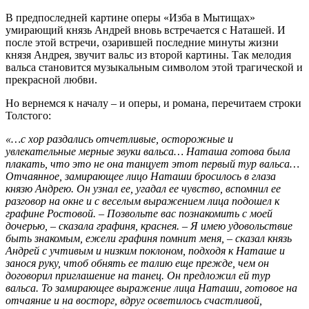
В предпоследней картине оперы «Изба в Мытищах»
умирающий князь Андрей вновь встречается с Наташей. И
после этой встречи, озарившей последние минуты жизни
князя Андрея, звучит вальс из второй картины. Так мелодия
вальса становится музыкальным символом этой трагической и
прекрасной любви.
Но вернемся к началу – и оперы, и романа, перечитаем строки
Толстого:
«…
с хор раздались отчетливые, осторожные и
увлекательные мерные звуки вальса… Наташа готова была
плакать, что это не она танцует этот первый тур вальса…
Отчаянное, замирающее лицо Наташи бросилось в глаза
князю Андрею. Он узнал ее, угадал ее чувство, вспомнил ее
разговор на окне и с веселым выражением лица подошел к
графине Ростовой.
–
Позвольте вас познакомить с моей
дочерью,
–
сказала графиня, краснея.
–
Я имею удовольствие
быть знакомым, ежели графиня помнит меня,
–
сказал князь
Андрей с учтивым и низким поклоном, подходя к Наташе и
занося руку, чтоб обнять ее талию еще прежде, чем он
договорил приглашение на танец. Он предложил ей тур
вальса. То замирающее выражение лица Наташи, готовое на
отчаяние и на восторг, вдруг осветилось счастливой,