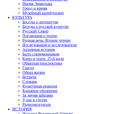
Время Эрмитажа
Город и время
Музейный калейдоскоп
КУЛЬТУРА
Беседы о литературе
Беседы о русской культуре
Русский Север
Поговорим о театре
Родная речь. Второе чтение
Исследования и исследователи
Архивная история
Быть современником
Кино и театр. 25-й кадр
Обратная перспектива
Глагол
Образ жизни
Встреча
Словарь
Культурная реакция
Книжное обозрение
За двумя зайцами
У нас в гостях
Радиоэкскурсии
ИСТОРИЯ
История Вселенской Церкви