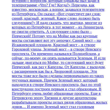
историю с вопросом, который однажды был задан в
телепрограмме «Что? Где? Когда?» Передача, как
известно, московская, а вопрос задавался телезрителем
из Петербурга. Он сказал: «Вот существует ряд слов:
синий, красный, зеленый. Какое слово должно быть
следующим?» И надо сказать, что знатоки, многие из
которых из Петербурга, в тот момент – из Ленинграда,
не смогли ответить. А следующее слово было –
Певческий! Потому что на Мойке как раз крупные
мосты составляют вот эту цепочку: Синий мост – на
Исаакиевской площади, Красный мост – в створе
Гороховой улицы, Зеленый мост – в створе Невского
проспекта. Он временно назывался Полицейским, а
сейчас, по-моему, он опять называется Зеленым. И если
дальше двигаться по Мойке, то следующий мост будет
Певческий, как раз у Капеллы. От Капеллы, с выходом,
с расширением как бы к Дворцовой площади. Эти
мосты тоже все были сделаны первоначально из таких
чугунных ящиков. Причем Зеленый мост, который
находится в створе Невского проспекта, был по этой
конструкции построен первым и стал образцовым. В
Петербурге очень любят образцовые проекты. Еще в
Петровскую эпоху Трезини и другие архитекторы
разрабатывали проекты целых рядов образцовых жилых
домов… И именно Зеленый мост стал головным