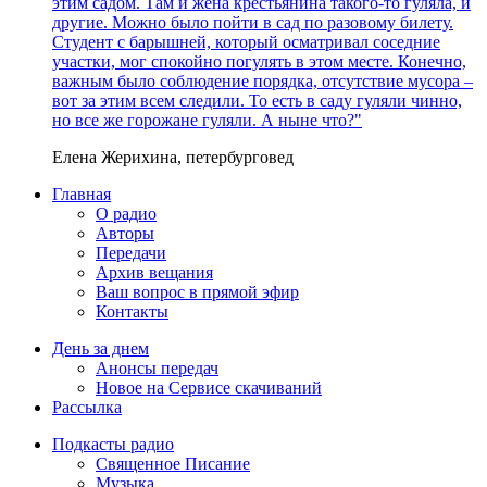
этим садом. Там и жена крестьянина такого-то гуляла, и
другие. Можно было пойти в сад по разовому билету.
Студент с барышней, который осматривал соседние
участки, мог спокойно погулять в этом месте. Конечно,
важным было соблюдение порядка, отсутствие мусора –
вот за этим всем следили. То есть в саду гуляли чинно,
но все же горожане гуляли. А ныне что?"
Елена Жерихина, петербурговед
Главная
О радио
Авторы
Передачи
Архив вещания
Ваш вопрос в прямой эфир
Контакты
День за днем
Анонсы передач
Новое на Сервисе скачиваний
Рассылка
Подкасты радио
Священное Писание
Музыка