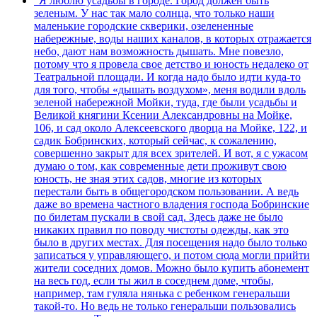
"Я люблю усадьбы в городе. Город должен быть
зеленым. У нас так мало солнца, что только наши
маленькие городские скверики, озелененные
набережные, воды наших каналов, в которых отражается
небо, дают нам возможность дышать. Мне повезло,
потому что я провела свое детство и юность недалеко от
Театральной площади. И когда надо было идти куда-то
для того, чтобы «дышать воздухом», меня водили вдоль
зеленой набережной Мойки, туда, где были усадьбы и
Великой княгини Ксении Александровны на Мойке,
106, и сад около Алексеевского дворца на Мойке, 122, и
садик Бобринских, который сейчас, к сожалению,
совершенно закрыт для всех зрителей. И вот, я с ужасом
думаю о том, как современные дети проживут свою
юность, не зная этих садов, многие из которых
перестали быть в общегородском пользовании. А ведь
даже во времена частного владения господа Бобринские
по билетам пускали в свой сад. Здесь даже не было
никаких правил по поводу чистоты одежды, как это
было в других местах. Для посещения надо было только
записаться у управляющего, и потом сюда могли прийти
жители соседних домов. Можно было купить абонемент
на весь год, если ты жил в соседнем доме, чтобы,
например, там гуляла нянька с ребенком генеральши
такой-то. Но ведь не только генеральши пользовались