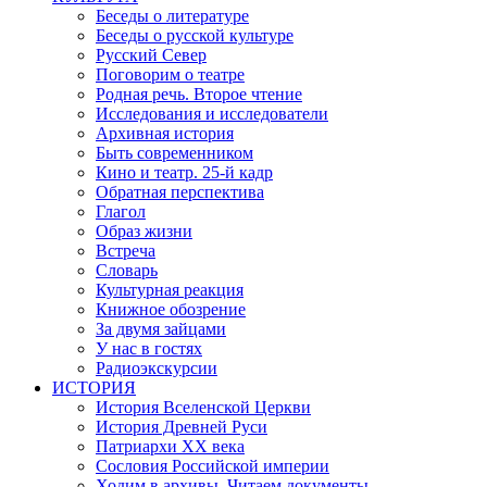
Беседы о литературе
Беседы о русской культуре
Русский Север
Поговорим о театре
Родная речь. Второе чтение
Исследования и исследователи
Архивная история
Быть современником
Кино и театр. 25-й кадр
Обратная перспектива
Глагол
Образ жизни
Встреча
Словарь
Культурная реакция
Книжное обозрение
За двумя зайцами
У нас в гостях
Радиоэкскурсии
ИСТОРИЯ
История Вселенской Церкви
История Древней Руси
Патриархи XX века
Сословия Российской империи
Ходим в архивы. Читаем документы