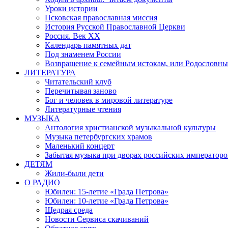
Уроки истории
Псковская православная миссия
История Русской Православной Церкви
Россия. Век ХХ
Календарь памятных дат
Под знаменем России
Возвращение к семейным истокам, или Родословны
ЛИТЕРАТУРА
Читательский клуб
Перечитывая заново
Бог и человек в мировой литературе
Литературные чтения
МУЗЫКА
Антология христианской музыкальной культуры
Музыка петербургских храмов
Маленький концерт
Забытая музыка при дворах российских императоро
ДЕТЯМ
Жили-были дети
О РАДИО
Юбилеи: 15-летие «Града Петрова»
Юбилеи: 10-летие «Града Петрова»
Щедрая среда
Новости Сервиса скачиваний