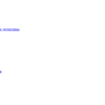
е детективы
в