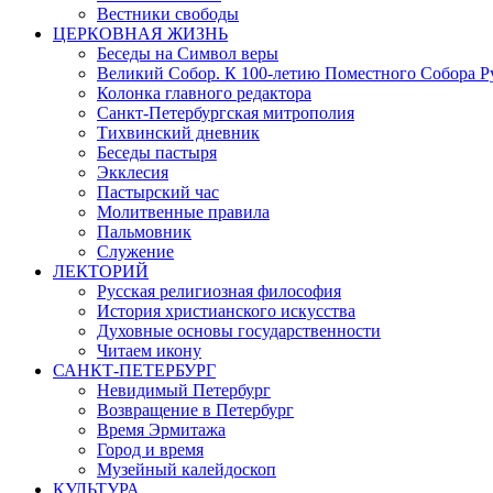
Вестники свободы
ЦЕРКОВНАЯ ЖИЗНЬ
Беседы на Символ веры
Великий Собор. К 100-летию Поместного Собора Р
Колонка главного редактора
Санкт-Петербургская митрополия
Тихвинский дневник
Беседы пастыря
Экклесия
Пастырский час
Молитвенные правила
Пальмовник
Служение
ЛЕКТОРИЙ
Русская религиозная философия
История христианского искусства
Духовные основы государственности
Читаем икону
САНКТ-ПЕТЕРБУРГ
Невидимый Петербург
Возвращение в Петербург
Время Эрмитажа
Город и время
Музейный калейдоскоп
КУЛЬТУРА