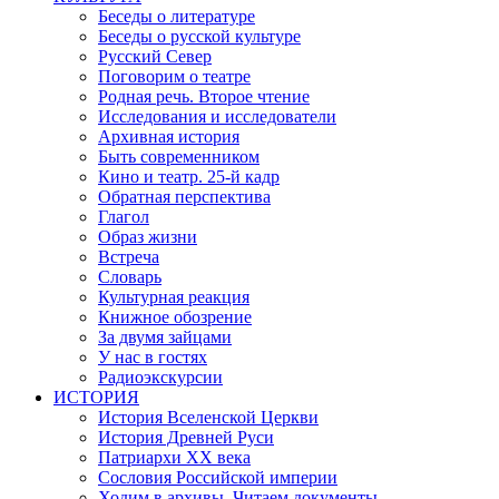
Беседы о литературе
Беседы о русской культуре
Русский Север
Поговорим о театре
Родная речь. Второе чтение
Исследования и исследователи
Архивная история
Быть современником
Кино и театр. 25-й кадр
Обратная перспектива
Глагол
Образ жизни
Встреча
Словарь
Культурная реакция
Книжное обозрение
За двумя зайцами
У нас в гостях
Радиоэкскурсии
ИСТОРИЯ
История Вселенской Церкви
История Древней Руси
Патриархи XX века
Сословия Российской империи
Ходим в архивы. Читаем документы