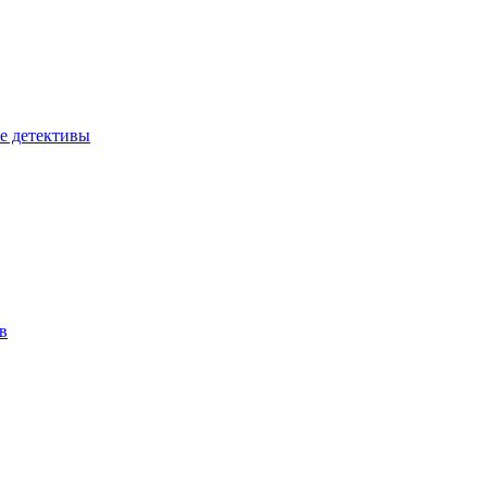
е детективы
в