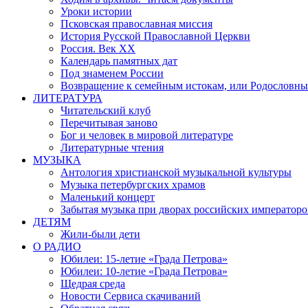
Уроки истории
Псковская православная миссия
История Русской Православной Церкви
Россия. Век ХХ
Календарь памятных дат
Под знаменем России
Возвращение к семейным истокам, или Родословны
ЛИТЕРАТУРА
Читательский клуб
Перечитывая заново
Бог и человек в мировой литературе
Литературные чтения
МУЗЫКА
Антология христианской музыкальной культуры
Музыка петербургских храмов
Маленький концерт
Забытая музыка при дворах российских императоро
ДЕТЯМ
Жили-были дети
О РАДИО
Юбилеи: 15-летие «Града Петрова»
Юбилеи: 10-летие «Града Петрова»
Щедрая среда
Новости Сервиса скачиваний