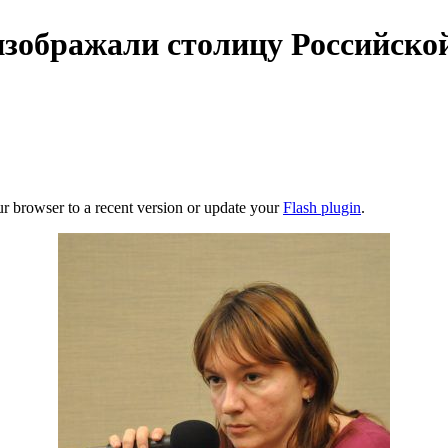
изображали столицу Российско
ur browser to a recent version or update your
Flash plugin
.