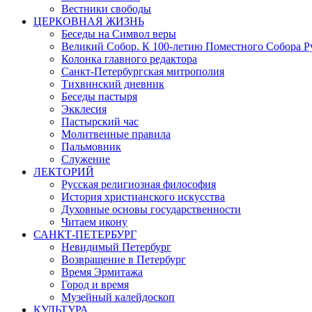
Вестники свободы
ЦЕРКОВНАЯ ЖИЗНЬ
Беседы на Символ веры
Великий Собор. К 100-летию Поместного Собора Р
Колонка главного редактора
Санкт-Петербургская митрополия
Тихвинский дневник
Беседы пастыря
Экклесия
Пастырский час
Молитвенные правила
Пальмовник
Служение
ЛЕКТОРИЙ
Русская религиозная философия
История христианского искусства
Духовные основы государственности
Читаем икону
САНКТ-ПЕТЕРБУРГ
Невидимый Петербург
Возвращение в Петербург
Время Эрмитажа
Город и время
Музейный калейдоскоп
КУЛЬТУРА