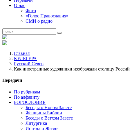
Передачи
О нас
Фото
«Голос Православия»
СМИ о радио
Главная
КУЛЬТУРА
Русский Север
Как иностранные художники изображали столицу Росси
Передачи
По рубрикам
По алфавиту
БОГОСЛОВИЕ
Беседы о Новом Завете
Женщины Библии
Беседы о Ветхом Завете
Литургика
Истина и Жизнь