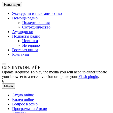
Навигация
Экскурсии и паломничество
Помощь радио
Пожертвования
Сотрудничество
Аудиодиски
Подкасты радио
Новинки
Интервью
Гостевая книга
Контакты
СЛУШАТЬ ОНЛАЙН
Update Required
To play the media you will need to either update
your browser to a recent version or update your
Flash plugin
.
6+
Меню
Аудио online
Видео online
Вопрос в эфир
Программа и Архив