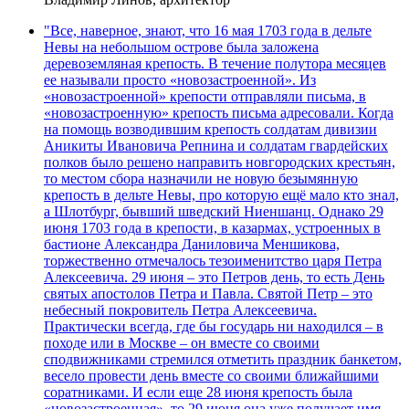
"Все, наверное, знают, что 16 мая 1703 года в дельте
Невы на небольшом острове была заложена
деревоземляная крепость. В течение полутора месяцев
ее называли просто «новозастроенной». Из
«новозастроенной» крепости отправляли письма, в
«новозастроенную» крепость письма адресовали. Когда
на помощь возводившим крепость солдатам дивизии
Аникиты Ивановича Репнина и солдатам гвардейских
полков было решено направить новгородских крестьян,
то местом сбора назначили не новую безымянную
крепость в дельте Невы, про которую ещё мало кто знал,
а Шлотбург, бывший шведский Ниеншанц. Однако 29
июня 1703 года в крепости, в казармах, устроенных в
бастионе Александра Даниловича Меншикова,
торжественно отмечалось тезоименитство царя Петра
Алексеевича. 29 июня – это Петров день, то есть День
святых апостолов Петра и Павла. Святой Петр – это
небесный покровитель Петра Алексеевича.
Практически всегда, где бы государь ни находился – в
походе или в Москве – он вместе со своими
сподвижниками стремился отметить праздник банкетом,
весело провести день вместе со своими ближайшими
соратниками. И если еще 28 июня крепость была
«новозастроенная», то 29 июня она уже получает имя