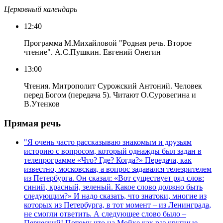
Церковный календарь
12:40
Программа М.Михайловой "Родная речь. Второе
чтение". А.С.Пушкин. Евгений Онегин
13:00
Чтения. Митрополит Сурожский Антоний. Человек
перед Богом (передача 5). Читают О.Суровегина и
В.Утенков
Прямая речь
"Я очень часто рассказываю знакомым и друзьям
историю с вопросом, который однажды был задан в
телепрограмме «Что? Где? Когда?» Передача, как
известно, московская, а вопрос задавался телезрителем
из Петербурга. Он сказал: «Вот существует ряд слов:
синий, красный, зеленый. Какое слово должно быть
следующим?» И надо сказать, что знатоки, многие из
которых из Петербурга, в тот момент – из Ленинграда,
не смогли ответить. А следующее слово было –
Певческий! Потому что на Мойке как раз крупные