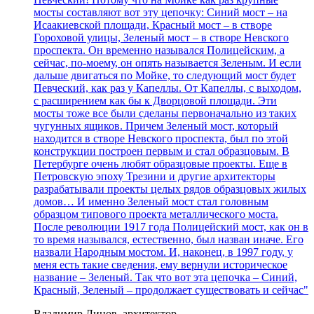
мосты составляют вот эту цепочку: Синий мост – на
Исаакиевской площади, Красный мост – в створе
Гороховой улицы, Зеленый мост – в створе Невского
проспекта. Он временно назывался Полицейским, а
сейчас, по-моему, он опять называется Зеленым. И если
дальше двигаться по Мойке, то следующий мост будет
Певческий, как раз у Капеллы. От Капеллы, с выходом,
с расширением как бы к Дворцовой площади. Эти
мосты тоже все были сделаны первоначально из таких
чугунных ящиков. Причем Зеленый мост, который
находится в створе Невского проспекта, был по этой
конструкции построен первым и стал образцовым. В
Петербурге очень любят образцовые проекты. Еще в
Петровскую эпоху Трезини и другие архитекторы
разрабатывали проекты целых рядов образцовых жилых
домов… И именно Зеленый мост стал головным
образцом типового проекта металлического моста.
После революции 1917 года Полицейский мост, как он в
то время назывался, естественно, был назван иначе. Его
назвали Народным мостом. И, наконец, в 1997 году, у
меня есть такие сведения, ему вернули историческое
название – Зеленый. Так что вот эта цепочка – Синий,
Красный, Зеленый – продолжает существовать и сейчас"
Владимир Линов, архитектор