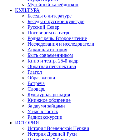
Музейный калейдоскоп
КУЛЬТУРА
Беседы о литературе
Беседы о русской культуре
Русский Север
Поговорим о театре
Родная речь. Второе чтение
Исследования и исследователи
Архивная история
Быть современником
Кино и театр. 25-й кадр
Обратная перспектива
Глагол
Образ жизни
Встреча
Словарь
Культурная реакция
Книжное обозрение
За двумя зайцами
У нас в гостях
Радиоэкскурсии
ИСТОРИЯ
История Вселенской Церкви
История Древней Руси
Патриархи XX века