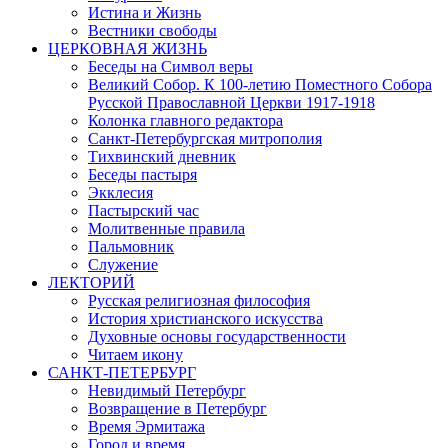
Истина и Жизнь
Вестники свободы
ЦЕРКОВНАЯ ЖИЗНЬ
Беседы на Символ веры
Великий Собор. К 100-летию Поместного Собора
Русской Православной Церкви 1917-1918
Колонка главного редактора
Санкт-Петербургская митрополия
Тихвинский дневник
Беседы пастыря
Экклесия
Пастырский час
Молитвенные правила
Пальмовник
Служение
ЛЕКТОРИЙ
Русская религиозная философия
История христианского искусства
Духовные основы государственности
Читаем икону
САНКТ-ПЕТЕРБУРГ
Невидимый Петербург
Возвращение в Петербург
Время Эрмитажа
Город и время