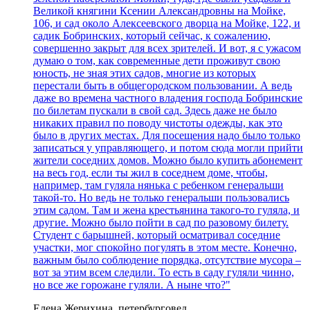
Великой княгини Ксении Александровны на Мойке,
106, и сад около Алексеевского дворца на Мойке, 122, и
садик Бобринских, который сейчас, к сожалению,
совершенно закрыт для всех зрителей. И вот, я с ужасом
думаю о том, как современные дети проживут свою
юность, не зная этих садов, многие из которых
перестали быть в общегородском пользовании. А ведь
даже во времена частного владения господа Бобринские
по билетам пускали в свой сад. Здесь даже не было
никаких правил по поводу чистоты одежды, как это
было в других местах. Для посещения надо было только
записаться у управляющего, и потом сюда могли прийти
жители соседних домов. Можно было купить абонемент
на весь год, если ты жил в соседнем доме, чтобы,
например, там гуляла нянька с ребенком генеральши
такой-то. Но ведь не только генеральши пользовались
этим садом. Там и жена крестьянина такого-то гуляла, и
другие. Можно было пойти в сад по разовому билету.
Студент с барышней, который осматривал соседние
участки, мог спокойно погулять в этом месте. Конечно,
важным было соблюдение порядка, отсутствие мусора –
вот за этим всем следили. То есть в саду гуляли чинно,
но все же горожане гуляли. А ныне что?"
Елена Жерихина, петербурговед