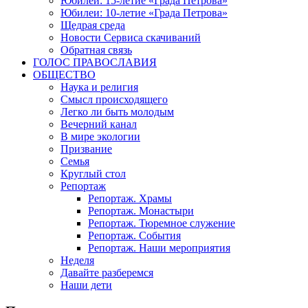
Юбилеи: 15-летие «Града Петрова»
Юбилеи: 10-летие «Града Петрова»
Щедрая среда
Новости Сервиса скачиваний
Обратная связь
ГОЛОС ПРАВОСЛАВИЯ
ОБЩЕСТВО
Наука и религия
Смысл происходящего
Легко ли быть молодым
Вечерний канал
В мире экологии
Призвание
Семья
Круглый стол
Репортаж
Репортаж. Храмы
Репортаж. Монастыри
Репортаж. Тюремное служение
Репортаж. События
Репортаж. Наши мероприятия
Неделя
Давайте разберемся
Наши дети