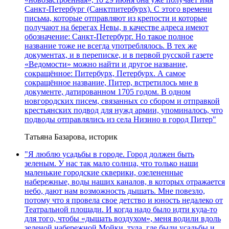
Санкт-Петербург (Санктпитербурх). С этого времени
письма, которые отправляют из крепости и которые
получают на берегах Невы, в качестве адреса имеют
обозначение: Санкт-Петербург. Но такое полное
название тоже не всегда употреблялось. В тех же
документах, и в переписке, и в первой русской газете
«Ведомости» можно найти и другое название,
сокращённое: Питербурх, Петербурх. А самое
сокращённое название, Питер, встретилось мне в
документе, датированном 1705 годом. В одном
новгородских писем, связанных со сбором и отправкой
крестьянских подвод для нужд армии, упоминалось, что
подводы отправлялись из села Низино в город Питер"
Татьяна Базарова, историк
"Я люблю усадьбы в городе. Город должен быть
зеленым. У нас так мало солнца, что только наши
маленькие городские скверики, озелененные
набережные, воды наших каналов, в которых отражается
небо, дают нам возможность дышать. Мне повезло,
потому что я провела свое детство и юность недалеко от
Театральной площади. И когда надо было идти куда-то
для того, чтобы «дышать воздухом», меня водили вдоль
зеленой набережной Мойки, туда, где были усадьбы и