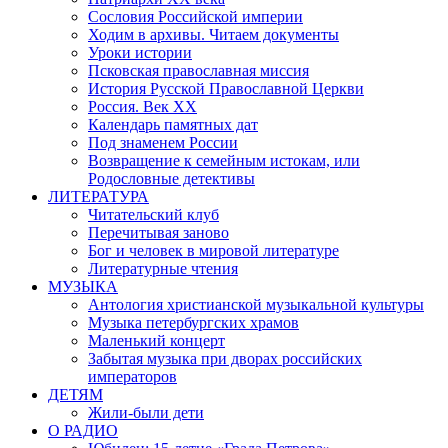
Сословия Российской империи
Ходим в архивы. Читаем документы
Уроки истории
Псковская православная миссия
История Русской Православной Церкви
Россия. Век ХХ
Календарь памятных дат
Под знаменем России
Возвращение к семейным истокам, или
Родословные детективы
ЛИТЕРАТУРА
Читательский клуб
Перечитывая заново
Бог и человек в мировой литературе
Литературные чтения
МУЗЫКА
Антология христианской музыкальной культуры
Музыка петербургских храмов
Маленький концерт
Забытая музыка при дворах российских
императоров
ДЕТЯМ
Жили-были дети
О РАДИО