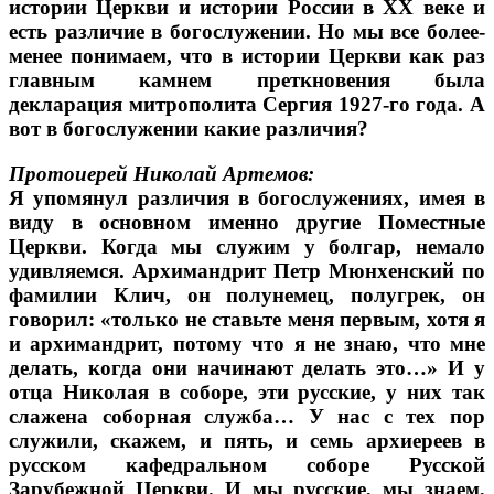
истории Церкви и истории России в ХХ веке и
есть различие в богослужении. Но мы все более-
менее понимаем, что в истории Церкви как раз
главным камнем преткновения была
декларация митрополита Сергия 1927-го года. А
вот в богослужении какие различия?
Протоиерей Николай Артемов:
Я упомянул различия в богослужениях, имея в
виду в основном именно другие Поместные
Церкви. Когда мы служим у болгар, немало
удивляемся. Архимандрит Петр Мюнхенский по
фамилии Клич, он полунемец, полугрек, он
говорил: «только не ставьте меня первым, хотя я
и архимандрит, потому что я не знаю, что мне
делать, когда они начинают делать это…» И у
отца Николая в соборе, эти русские, у них так
слажена соборная служба… У нас с тех пор
служили, скажем, и пять, и семь архиереев в
русском кафедральном соборе Русской
Зарубежной Церкви. И мы русские, мы знаем,