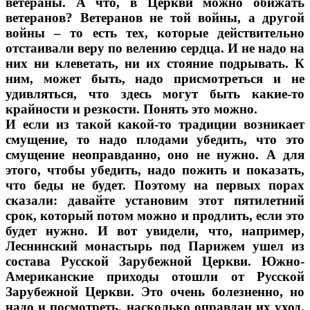
ветераны. А что, в Церкви можно обижать
ветеранов? Ветеранов не той войны, а другой
войны – то есть тех, которые действительно
отстаивали веру по велению сердца. И не надо на
них ни клеветать, ни их стояние подрывать. К
ним, может быть, надо присмотреться и не
удивляться, что здесь могут быть какие-то
крайности и резкости. Понять это можно.
И если из такой какой-то традиции возникает
смущение, то надо плодами убедить, что это
смущение неоправданно, оно не нужно. А для
этого, чтобы убедить, надо пожить и показать,
что беды не будет. Поэтому на первых порах
сказали: давайте установим этот пятилетний
срок, который потом можно и продлить, если это
будет нужно. И вот увидели, что, например,
Леснинский монастырь под Парижем ушел из
состава Русской Зарубежной Церкви. Южно-
Американские приходы отошли от Русской
Зарубежной Церкви. Это очень болезненно, но
надо и посмотреть, насколько оправдан их уход.