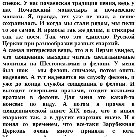
спевок. У нас почаевская традиция пения, ведь у
нас Почаевский монастырь и почаевские
монахи. Я, правда, тех уже не знал, а пение
сохранилось. И когда мы стали рядом, мы пели
то же самое. И ирмосы так же делим, и стихиры
так же поем. Так что это единство Русской
Церкви при разнообразии разных епархий.
А самая интересная вещь, это я в Перми увидел,
что священник выходит читать светильничные
молитвы на Шестопсалмии в фелони. У меня
был шок – мы фелонь снимаем, потом опять
надеваем. А тут надевается на службу фелонь, и
уже до конца службы священник в фелони. И
выходит северными вратами, входит южными
вратами в фелони. Для меня это какой-то
нонсенс по виду. А потом я прочел в
священнической книге XIX века, что в иных
епархиях так, а в других епархиях иначе. И я
понял со временем, что все-таки Зарубежная
Церковь очень много приняла с юга.