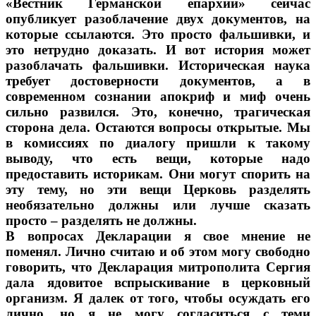
«Вестник Германской епархии» сейчас
опубликует разоблачение двух документов, на
которые ссылаются. Это просто фальшивки, и
это нетрудно доказать. И вот история может
разоблачать фальшивки. Историческая наука
требует достоверности документов, а в
современном сознании апокриф и миф очень
сильно развился. Это, конечно, трагическая
сторона дела. Остаются вопросы открытые. Мы
в комиссиях по диалогу пришли к такому
выводу, что есть вещи, которые надо
предоставить историкам. Они могут спорить на
эту тему, но эти вещи Церковь разделять
необязательно должны или лучше сказать
просто – разделять не должны.
В вопросах Декларации я свое мнение не
поменял. Лично считаю и об этом могу свободно
говорить, что Декларация митрополита Сергия
дала ядовитое вспрыскивание в церковный
организм. Я далек от того, чтобы осуждать его
лично, но я не могу согласиться с теми