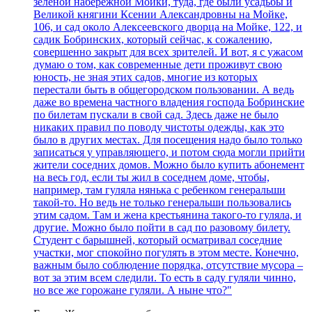
зеленой набережной Мойки, туда, где были усадьбы и
Великой княгини Ксении Александровны на Мойке,
106, и сад около Алексеевского дворца на Мойке, 122, и
садик Бобринских, который сейчас, к сожалению,
совершенно закрыт для всех зрителей. И вот, я с ужасом
думаю о том, как современные дети проживут свою
юность, не зная этих садов, многие из которых
перестали быть в общегородском пользовании. А ведь
даже во времена частного владения господа Бобринские
по билетам пускали в свой сад. Здесь даже не было
никаких правил по поводу чистоты одежды, как это
было в других местах. Для посещения надо было только
записаться у управляющего, и потом сюда могли прийти
жители соседних домов. Можно было купить абонемент
на весь год, если ты жил в соседнем доме, чтобы,
например, там гуляла нянька с ребенком генеральши
такой-то. Но ведь не только генеральши пользовались
этим садом. Там и жена крестьянина такого-то гуляла, и
другие. Можно было пойти в сад по разовому билету.
Студент с барышней, который осматривал соседние
участки, мог спокойно погулять в этом месте. Конечно,
важным было соблюдение порядка, отсутствие мусора –
вот за этим всем следили. То есть в саду гуляли чинно,
но все же горожане гуляли. А ныне что?"