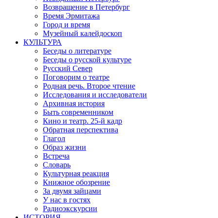
Возвращение в Петербург
Время Эрмитажа
Город и время
Музейный калейдоскоп
КУЛЬТУРА
Беседы о литературе
Беседы о русской культуре
Русский Север
Поговорим о театре
Родная речь. Второе чтение
Исследования и исследователи
Архивная история
Быть современником
Кино и театр. 25-й кадр
Обратная перспектива
Глагол
Образ жизни
Встреча
Словарь
Культурная реакция
Книжное обозрение
За двумя зайцами
У нас в гостях
Радиоэкскурсии
ИСТОРИЯ