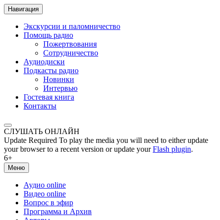
Навигация
Экскурсии и паломничество
Помощь радио
Пожертвования
Сотрудничество
Аудиодиски
Подкасты радио
Новинки
Интервью
Гостевая книга
Контакты
СЛУШАТЬ ОНЛАЙН
Update Required
To play the media you will need to either update
your browser to a recent version or update your
Flash plugin
.
6+
Меню
Аудио online
Видео online
Вопрос в эфир
Программа и Архив