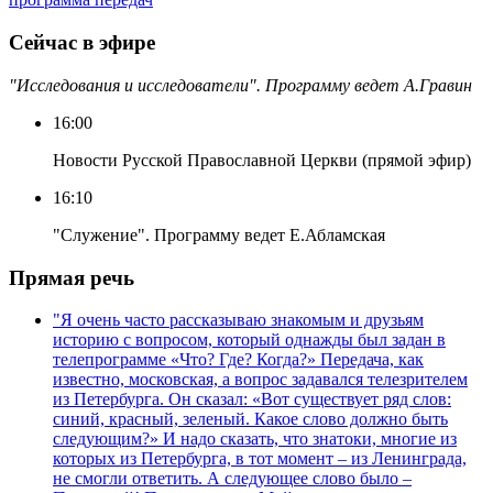
Сейчас в эфире
"Исследования и исследователи". Программу ведет А.Гравин
16:00
Новости Русской Православной Церкви (прямой эфир)
16:10
"Служение". Программу ведет Е.Абламская
Прямая речь
"Я очень часто рассказываю знакомым и друзьям
историю с вопросом, который однажды был задан в
телепрограмме «Что? Где? Когда?» Передача, как
известно, московская, а вопрос задавался телезрителем
из Петербурга. Он сказал: «Вот существует ряд слов:
синий, красный, зеленый. Какое слово должно быть
следующим?» И надо сказать, что знатоки, многие из
которых из Петербурга, в тот момент – из Ленинграда,
не смогли ответить. А следующее слово было –