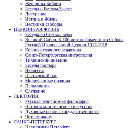
Женщины Библии
Беседы о Ветхом Завете
Литургика
Истина и Жизнь
Вестники свободы
ЦЕРКОВНАЯ ЖИЗНЬ
Беседы на Символ веры
Великий Собор. К 100-летию Поместного Собора
Русской Православной Церкви 1917-1918
Колонка главного редактора
Санкт-Петербургская митрополия
Тихвинский дневник
Беседы пастыря
Экклесия
Пастырский час
Молитвенные правила
Пальмовник
Служение
ЛЕКТОРИЙ
Русская религиозная философия
История христианского искусства
Духовные основы государственности
Читаем икону
САНКТ-ПЕТЕРБУРГ
Невидимый Петербург