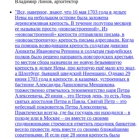
Владимир Линов, архитектор
"Все, наверное, знают, что 16 мая 1703 года в дельте
Невы на небольшом острове была заложена
деревоземляная крепость. В течение полутора месяцев
ее называли просто «новозастроенной». Из
«новозастроенной» крепости отправляли письма, в
«новозастроенную» крепость письма адресовали. Когда
на помощь возводившим крепость солдатам дивизии
Аникиты Ивановича Репнина и солдатам гвардейских
полков было решено направить новгородских крестьян,
то местом сбора назначили не новую безымянную
крепость в дельте Невы, про которую ещё мало кто знал,
а Шлотбург, бывший шведский Ниеншанц. Однако 29
июня 1703 года в крепости, в казармах, устроенных в
бастионе Александра Даниловича Меншикова,
торжественно отмечалось тезоименитство царя Петра
Алексеевича. 29 июня – это Петров день, то есть День
святых апостолов Петра и Павла. Святой Петр – это
небесный покровитель Петра Алексеевича.
Практически всегда, где бы государь ни находился – в
походе или в Москве – он вместе со своими
сподвижниками стремился отметить праздник банкетом,
весело провести день вместе со своими ближайшими
соратниками. И если еще 28 июня крепость была