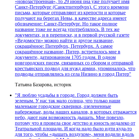
«новозастроенная», то 29 июня она уже получает имя
Санкт-Петербург (Санктпитербурх). С этого времени
письма, которые отправляют из крепости и которые
получают на берегах Невы, в качестве адреса имеют
обозначение: Санкт-Петербург. Но такое полное
название тоже не всегда употреблялось. В тех же
документах, и в переписке, и в первой русской газете
«Ведомости» можно найти и другое название,
сокращённое: Питербурх, Петербурх. А самое
сокращённое название, Питер, встретилось мне в
документе, датированном 1705 годом. В одном
новгородских писем, связанных со сбором и отправкой
крестьянских подвод для нужд армии, упоминалось, что
подводы отправлялись из села Низино в город Питер"
Татьяна Базарова, историк
"Я люблю усадьбы в городе. Город должен быть
зеленым. У нас так мало солнца, что только наши
маленькие городские скверики, озелененные
набережные, воды наших каналов, в которых отражается
небо, дают нам возможность дышать. Мне повезло,
потому что я провела свое детство и юность недалеко от
Театральной площади. И когда надо было идти куда-то
для того, чтобы «дышать воздухом», меня водили вдоль