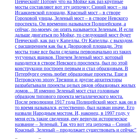
Певческий! Потому что на Мойке как раз крупные
мосты составляют вот эту цепочку: Синий мост – на
Исаакиевской площади, Красный мост – в створе
Гороховой улицы, Зеленый мост – в створе Невского
проспекта. Он временно назывался Полицейским, а
сейчас, по-моему, он опять называется Зеленым. И если
дальше двигаться по Мойке, то следующий мост будет
Певческий, как раз у Капеллы. От Капеллы, с выходом,
с расширением как бы к Дворцовой площади. Эти
мосты тоже все были сделаны первоначально из таких
чугунных ящиков. Причем Зеленый мост, который
находится в створе Невского проспекта, был по этой
конструкции построен первым и стал образцовым. В
Петербурге очень любят образцовые проекты. Еще в
Петровскую эпоху Трезини и другие архитекторы
разрабатывали проекты целых рядов образцовых жилых
домов… И именно Зеленый мост стал головным
образцом типового проекта металлического моста.
После революции 1917 года Полицейский мост, как он в
то время назывался, естественно, был назван иначе. Его
назвали Народным мостом. И, наконец, в 1997 году, у
меня есть такие сведения, ему вернули историческое
название – Зеленый. Так что вот эта цепочка – Синий,
Красный, Зеленый – продолжает существовать и сейчас"