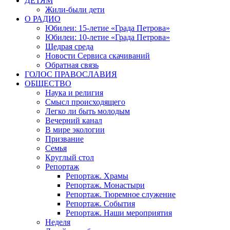
ДЕТЯМ
Жили-были дети
О РАДИО
Юбилеи: 15-летие «Града Петрова»
Юбилеи: 10-летие «Града Петрова»
Щедрая среда
Новости Сервиса скачиваний
Обратная связь
ГОЛОС ПРАВОСЛАВИЯ
ОБЩЕСТВО
Наука и религия
Смысл происходящего
Легко ли быть молодым
Вечерний канал
В мире экологии
Призвание
Семья
Круглый стол
Репортаж
Репортаж. Храмы
Репортаж. Монастыри
Репортаж. Тюремное служение
Репортаж. События
Репортаж. Наши мероприятия
Неделя