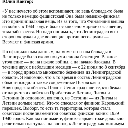
Юлия Кантор:
«У нас нечасто об этом вспоминают, но ведь блокада-то была
не только немецко-фашистская! Она была немецко-финская.
Это принципиальная вещь. Из-за того, что Финляндия вышла
из войны в 1944 году, и было заключено мирное соглашение,
тема забывается. Но надо понимать, что Ленинград со всех
сторон окружали две воюющие против него армии —
Вермахт и финская армия.
По официальным данным, на момент начала блокады в
Ленинграде было около полумиллиона беженцев. Важное
уточнение — не на начало войны, а на начало блокады. В
течение двух с небольшим месяцев — с 22 июня по 8 сентября
— в город приехало множество беженцев из Ленинградской
области. Я напомню, что в то время в состав Ленинградской
области входили также современные Псковская и
Новгородская область. Плюс в Ленинград шли те, кто бежал
от нацистских войск из Прибалтики: Латвии, Литвы и
Эстонии (в основном, конечно, из Эстонии — из Литвы и
Латвии дольше идти). Кто-то спасался от финнов: Карельский
перешеек, Выборг, то есть та территория, которая стала
советской после знаменитой советско-финской войны 1939-
1940 годов. Как вы понимаете, финская армия тоже довольно
решительно наступала на восток, к Ленинграду, как минимум