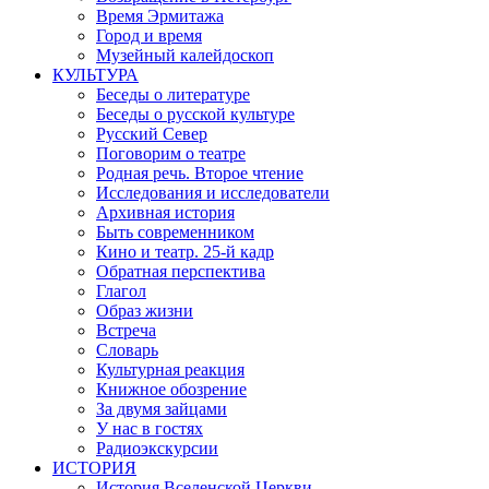
Время Эрмитажа
Город и время
Музейный калейдоскоп
КУЛЬТУРА
Беседы о литературе
Беседы о русской культуре
Русский Север
Поговорим о театре
Родная речь. Второе чтение
Исследования и исследователи
Архивная история
Быть современником
Кино и театр. 25-й кадр
Обратная перспектива
Глагол
Образ жизни
Встреча
Словарь
Культурная реакция
Книжное обозрение
За двумя зайцами
У нас в гостях
Радиоэкскурсии
ИСТОРИЯ
История Вселенской Церкви