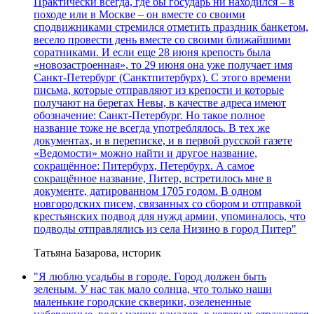
Практически всегда, где бы государь ни находился – в
походе или в Москве – он вместе со своими
сподвижниками стремился отметить праздник банкетом,
весело провести день вместе со своими ближайшими
соратниками. И если еще 28 июня крепость была
«новозастроенная», то 29 июня она уже получает имя
Санкт-Петербург (Санктпитербурх). С этого времени
письма, которые отправляют из крепости и которые
получают на берегах Невы, в качестве адреса имеют
обозначение: Санкт-Петербург. Но такое полное
название тоже не всегда употреблялось. В тех же
документах, и в переписке, и в первой русской газете
«Ведомости» можно найти и другое название,
сокращённое: Питербурх, Петербурх. А самое
сокращённое название, Питер, встретилось мне в
документе, датированном 1705 годом. В одном
новгородских писем, связанных со сбором и отправкой
крестьянских подвод для нужд армии, упоминалось, что
подводы отправлялись из села Низино в город Питер"
Татьяна Базарова, историк
"Я люблю усадьбы в городе. Город должен быть
зеленым. У нас так мало солнца, что только наши
маленькие городские скверики, озелененные