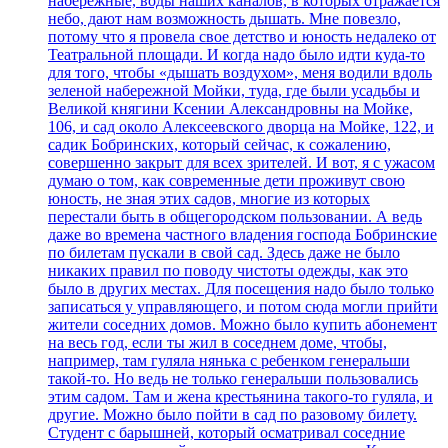
набережные, воды наших каналов, в которых отражается
небо, дают нам возможность дышать. Мне повезло,
потому что я провела свое детство и юность недалеко от
Театральной площади. И когда надо было идти куда-то
для того, чтобы «дышать воздухом», меня водили вдоль
зеленой набережной Мойки, туда, где были усадьбы и
Великой княгини Ксении Александровны на Мойке,
106, и сад около Алексеевского дворца на Мойке, 122, и
садик Бобринских, который сейчас, к сожалению,
совершенно закрыт для всех зрителей. И вот, я с ужасом
думаю о том, как современные дети проживут свою
юность, не зная этих садов, многие из которых
перестали быть в общегородском пользовании. А ведь
даже во времена частного владения господа Бобринские
по билетам пускали в свой сад. Здесь даже не было
никаких правил по поводу чистоты одежды, как это
было в других местах. Для посещения надо было только
записаться у управляющего, и потом сюда могли прийти
жители соседних домов. Можно было купить абонемент
на весь год, если ты жил в соседнем доме, чтобы,
например, там гуляла нянька с ребенком генеральши
такой-то. Но ведь не только генеральши пользовались
этим садом. Там и жена крестьянина такого-то гуляла, и
другие. Можно было пойти в сад по разовому билету.
Студент с барышней, который осматривал соседние