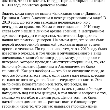
для того, чтобы отвоевать те территории, которые она отдала
в 1940 году по итогам финской войны.
Знаете, когда впервые вышла «Блокадная книга» Даниила
Гранина и Алеся Адамовича в неотцензурированном виде? В
2010 году. До того она выходила неоднократно, но с
цензурными правками. Когда ее воссоздавали в 2010 году,
слава Богу, нашли в личном архиве Гранина, в Центральном
архиве литературы и искусства, частично в Партархиве,
нашли все пометки цензоров. На самом деле, эта книга была
первой послевоенной попыткой рассказать правду устами
простого человека. По сравнению с тем, что к 2010 году было
известно о блокаде, в том числе и опубликованного в виде
дневниковых записей ленинградцев, мемуаров, опросов и
интервью, которые проводил Институт истории РАН, то, что
было опубликовано Граниным и Адамовичем, не было
сенсацией. Как раз наоборот — это было ощущение того, до
чего же боялась власть тогда, если даже такие вещи, которые
сегодня никого не удивят, были вычеркнуты из книги. Это
было очень показательно из-за того, что всегда, на
протяжении многих послеблокадных лет, правда о блокаде
находилась под гнетом цензуры, в том числе и вопросы о том,
сколько же погибло в Ленинграде. Дело в том, что была
настойчивая доминанта — рассказывать о блокаде через
героизм и через то, что сейчас называют глорификацией.