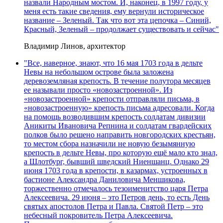
назвали Народным мостом. И, наконец, в 1997 году, у
меня есть такие сведения, ему вернули историческое
название – Зеленый. Так что вот эта цепочка – Синий,
Красный, Зеленый – продолжает существовать и сейчас"
Владимир Линов, архитектор
"Все, наверное, знают, что 16 мая 1703 года в дельте
Невы на небольшом острове была заложена
деревоземляная крепость. В течение полутора месяцев
ее называли просто «новозастроенной». Из
«новозастроенной» крепости отправляли письма, в
«новозастроенную» крепость письма адресовали. Когда
на помощь возводившим крепость солдатам дивизии
Аникиты Ивановича Репнина и солдатам гвардейских
полков было решено направить новгородских крестьян,
то местом сбора назначили не новую безымянную
крепость в дельте Невы, про которую ещё мало кто знал,
а Шлотбург, бывший шведский Ниеншанц. Однако 29
июня 1703 года в крепости, в казармах, устроенных в
бастионе Александра Даниловича Меншикова,
торжественно отмечалось тезоименитство царя Петра
Алексеевича. 29 июня – это Петров день, то есть День
святых апостолов Петра и Павла. Святой Петр – это
небесный покровитель Петра Алексеевича.