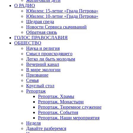
Жили-были дети
О РАДИО
Юбилеи: 15-летие «Града Петрова»
Юбилеи: 10-летие «Града Петрова»
Щедрая среда
Новости Сервиса скачиваний
Обратная связь
ГОЛОС ПРАВОСЛАВИЯ
ОБЩЕСТВО
Наука и религия
Смысл происходящего
Легко ли быть молодым
Вечерний канал
В мире экологии
Призвание
Семья
Круглый стол
Репортаж
Репортаж. Храмы
Репортаж. Монастыри
Репортаж. Тюремное служение
Репортаж. События
Репортаж. Наши мероприятия
Неделя
Давайте разберемся