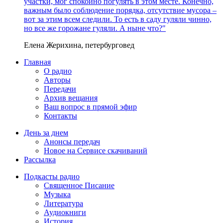
участки, мог спокойно погулять в этом месте. Конечно,
важным было соблюдение порядка, отсутствие мусора –
вот за этим всем следили. То есть в саду гуляли чинно,
но все же горожане гуляли. А ныне что?"
Елена Жерихина, петербурговед
Главная
О радио
Авторы
Передачи
Архив вещания
Ваш вопрос в прямой эфир
Контакты
День за днем
Анонсы передач
Новое на Сервисе скачиваний
Рассылка
Подкасты радио
Священное Писание
Музыка
Литература
Аудиокниги
История