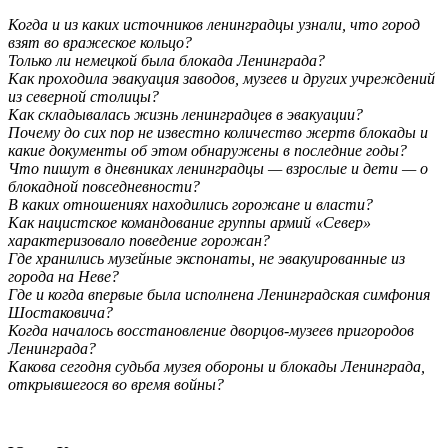
Когда и из каких источников ленинградцы узнали, что город
взят во вражеское кольцо?
Только ли немецкой была блокада Ленинграда?
Как проходила эвакуация заводов, музеев и других учреждений
из северной столицы?
Как складывалась жизнь ленинградцев в эвакуации?
Почему до сих пор не известно количество жертв блокады и
какие документы об этом обнаружены в последние годы?
Что пишут в дневниках ленинградцы — взрослые и дети — о
блокадной повседневности?
В каких отношениях находились горожане и власти?
Как нацистское командование группы армий «Север»
характеризовало поведение горожан?
Где хранились музейные экспонаты, не эвакуированные из
города на Неве?
Где и когда впервые была исполнена Ленинградская симфония
Шостаковича?
Когда началось восстановление дворцов-музеев пригородов
Ленинграда?
Какова сегодня судьба музея обороны и блокады Ленинграда,
открывшегося во время войны?