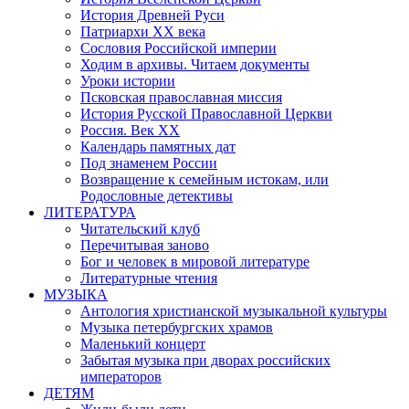
История Древней Руси
Патриархи XX века
Сословия Российской империи
Ходим в архивы. Читаем документы
Уроки истории
Псковская православная миссия
История Русской Православной Церкви
Россия. Век ХХ
Календарь памятных дат
Под знаменем России
Возвращение к семейным истокам, или
Родословные детективы
ЛИТЕРАТУРА
Читательский клуб
Перечитывая заново
Бог и человек в мировой литературе
Литературные чтения
МУЗЫКА
Антология христианской музыкальной культуры
Музыка петербургских храмов
Маленький концерт
Забытая музыка при дворах российских
императоров
ДЕТЯМ