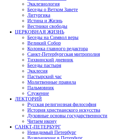
Экклезиология
Беседы о Ветхом Завете
Литургика
Истина и Жизнь
Вестники свободы
ЦЕРКОВНАЯ ЖИЗНЬ
Беседы на Символ веры
Великий Собор
Колонка главного редактора
Санкт-Петербургская митрополия
Тихвинский дневник
Беседы пастыря
Экклесия
Пастырский час
Молитвенные правила
Пальмовник
Служение
ЛЕКТОРИЙ
Русская религиозная философия
История христианского искусства
Духовные основы государственности
Читаем икону
САНКТ-ПЕТЕРБУРГ
Невидимый Петербург
Возвращение в Петербург