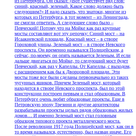
из Петербурга. Он сказал: «Вот существует ряд слов:
синий, красный, зеленый. Какое слово должно быть
следующим?» И надо сказать, что знатоки, многие из
которых из Петербурга, в тот момент – из Ленинграда,
не смогли ответить. А следующее слово было –
Певческий! Потому что на Мойке как раз крупные
мосты составляют вот эту цепочку: Синий мост – на
Исаакиевской площади, Красный мост – в створе
Гороховой улицы, Зеленый мост – в створе Невского
проспекта. Он временно назывался Полицейским, а
сейчас, по-моему, он опять называется Зеленым. И если
дальше двигаться по Мойке, то следующий мост будет
Певческий, как раз у Капеллы. От Капеллы, с выходом,
с расширением как бы к Дворцовой площади. Эти
мосты тоже все были сделаны первоначально из таких
чугунных ящиков. Причем Зеленый мост, который
находится в створе Невского проспекта, был по этой
конструкции построен первым и стал образцовым. В
Петербурге очень любят образцовые проекты. Еще в
Петровскую эпоху Трезини и другие архитекторы
разрабатывали проекты целых рядов образцовых жилых
домов… И именно Зеленый мост стал головным
образцом типового проекта металлического моста.
После революции 1917 года Полицейский мост, как он в
то время назывался, естественно, был назван иначе. Его