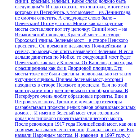
синий, красный, зеленый. Какое слово должно быть
следующим?» И надо сказать, что знатоки, многие из
которых из Петербурга, в тот момент – из Ленинграда,
не смогли ответить. А следующее слово было –
Певческий! Потому что на Мойке как раз крупные
мосты составляют вот эту цепочку: Синий мост – на
Исаакиевской площади, Красный мост – в створе
Гороховой улицы, Зеленый мост – в створе Невского
проспекта. Он временно назывался Полицейским, а
сейчас, по-моему, он опять называется Зеленым. И если
дальше двигаться по Мойке, то следующий мост будет
Певческий, как раз у Капеллы. От Капеллы, с выходом,
с расширением как бы к Дворцовой площади. Эти
мосты тоже все были сделаны первоначально из таких
чугунных ящиков. Причем Зеленый мост, который
находится в створе Невского проспекта, был по этой
конструкции построен первым и стал образцовым. В
Петербурге очень любят образцовые проекты. Еще в
Петровскую эпоху Трезини и другие архитекторы
разрабатывали проекты целых рядов образцовых жилых
домов… И именно Зеленый мост стал головным
образцом типового проекта металлического моста.
После революции 1917 года Полицейский мост, как он в
то время назывался, естественно, был назван иначе. Его
назвали Народным мостом. И, наконец, в 1997 году, у