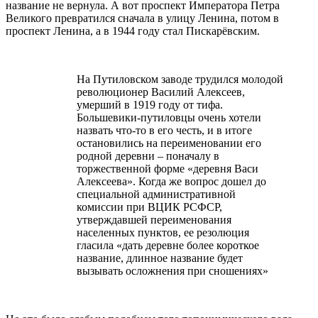
название не вернула. А вот проспект Императора Петра
Великого превратился сначала в улицу Ленина, потом в
проспект Ленина, а в 1944 году стал Пискарёвским.
На Путиловском заводе трудился молодой
революционер Василий Алексеев,
умерший в 1919 году от тифа.
Большевики-путиловцы очень хотели
назвать что-то в его честь, и в итоге
остановились на переименовании его
родной деревни – поначалу в
торжественной форме «деревня Васи
Алексеева». Когда же вопрос дошел до
специальной административной
комиссии при ВЦИК РСФСР,
утверждавшей переименования
населенных пунктов, ее резолюция
гласила «дать деревне более короткое
название, длинное название будет
вызывать осложнения при сношениях»