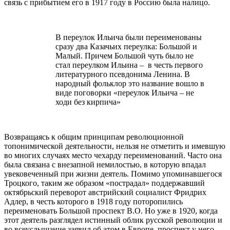
связь с прибытием его в 1917 году в Россию была налицо.
В переулок Ильича были переименованы
сразу два Казачьих переулка: Большой и
Малый. Причем Большой чуть было не
стал переулком Ильина – в честь первого
литературного псевдонима Ленина. В
народный фольклор это название вошло в
виде поговорки «переулок Ильича – не
ходи без кирпича»
Возвращаясь к общим принципам революционной
топонимической деятельности, нельзя не отметить и имевшую
во многих случаях место чехарду переименований. Часто она
была связана с внезапной немилостью, в которую впадал
увековеченный при жизни деятель. Помимо упоминавшегося
Троцкого, таким же образом «пострадал» поддержавший
октябрьский переворот австрийский социалист Фридрих
Адлер, в честь которого в 1918 году поторопились
переименовать Большой проспект В.О. Но уже в 1920, когда
этот деятель разглядел истинный облик русской революции и
во всеуслышание заявил об этом в Европе, проспект у него