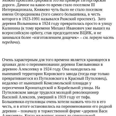
Можно проиллюстрировать это на примере Петергофской
дороги. Дачное на какое-то время стало поселком III
Интернационала, Княжево чуть было не стало поселком
имени Огородникова (того самого большевика, в честь
которого в 1923-1991 назывался Рижский проспект). Зато
деревня Волынкина в 1924 году превратилась просто в улицу
Калинина (к тому времени Михаил Иванович уже вышел на
всероссийскую орбиту, став председателем ВЦИК, и не
занимался более «изготовлением дощечек» –
см. первую часть
передачи
).
Очень характерным для того времени является хранящееся в
архивах дело о переименовании деревни Емельяновки в
деревню Алексеевку в 1924 году. Она находилась на
нынешней территории Кировского завода (тогда еще только
превратившегося из Путиловского в Красный Путиловец),
недалеко от нынешней Комсомольской площади у
пересечения Кронштадтской и Корабельной улицы. На
Путиловском заводе трудился молодой революционер
Василий Алексеев, умерший в 1919 году от тифа.
Большевики-путиловцы очень хотели назвать что-то в его
честь, и в итоге остановились на переименовании его родной
деревни – поначалу в торжественной форме «деревня Васи
Алексеева». Когда же вопрос дошел до специальной