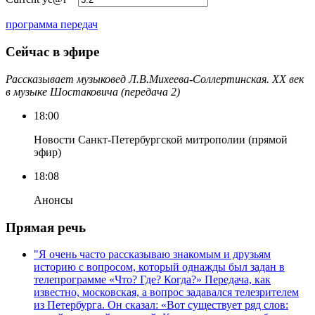
программа передач
Сейчас в эфире
Рассказывает музыковед Л.В.Михеева-Соллертинская. ХХ век
в музыке Шостаковича (передача 2)
18:00
Новости Санкт-Петербургской митрополии (прямой
эфир)
18:08
Анонсы
Прямая речь
"Я очень часто рассказываю знакомым и друзьям
историю с вопросом, который однажды был задан в
телепрограмме «Что? Где? Когда?» Передача, как
известно, московская, а вопрос задавался телезрителем
из Петербурга. Он сказал: «Вот существует ряд слов: