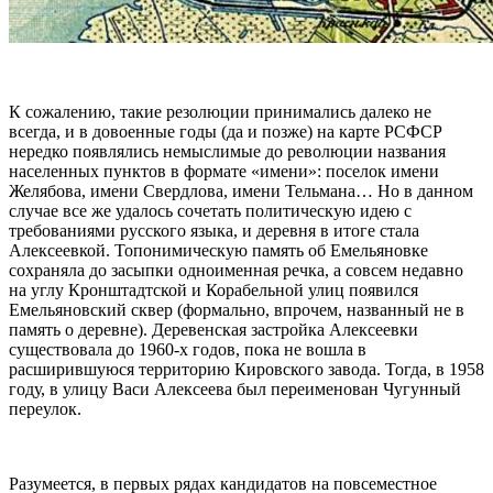
К сожалению, такие резолюции принимались далеко не
всегда, и в довоенные годы (да и позже) на карте РСФСР
нередко появлялись немыслимые до революции названия
населенных пунктов в формате «имени»: поселок имени
Желябова, имени Свердлова, имени Тельмана… Но в данном
случае все же удалось сочетать политическую идею с
требованиями русского языка, и деревня в итоге стала
Алексеевкой. Топонимическую память об Емельяновке
сохраняла до засыпки одноименная речка, а совсем недавно
на углу Кронштадтской и Корабельной улиц появился
Емельяновский сквер (формально, впрочем, названный не в
память о деревне). Деревенская застройка Алексеевки
существовала до 1960-х годов, пока не вошла в
расширившуюся территорию Кировского завода. Тогда, в 1958
году, в улицу Васи Алексеева был переименован Чугунный
переулок.
Разумеется, в первых рядах кандидатов на повсеместное