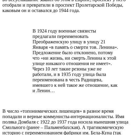
отобрали и превратили в проспект Пролетарской Победы,
каковым он и оставался до 1944 года.
В 1924 году военные связисты
предлагали переименовать
Преображенскую улицу в улицу 21
Января «в память о смерти тов. Ленина».
Предложение было отклонено, потому
что «ни жизнь, ни смерть Ленина к этой
улице никакого отношения не имеет».
Через 10 лет такие резоны уже не
работали, и в 1935 году улица была
переименована в честь Радищева,
имевшего к ней такое же отношение, как
и Ленин…
В число «топонимических лишенцев» в разное время
попадали и верные коммунисты-интернационалисты. Имя
поляка Домбаля с 1922 до 1937 года носила нынешняя улица
Смольного (ранее – Пальменбахская). А трагикомическую
историю с переименованием фабрики им. Бела-Куна (так