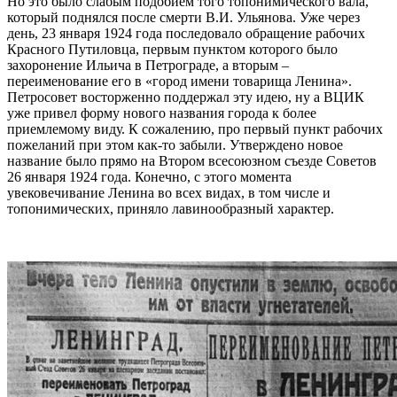
Но это было слабым подобием того топонимического вала,
который поднялся после смерти В.И. Ульянова. Уже через
день, 23 января 1924 года последовало обращение рабочих
Красного Путиловца, первым пунктом которого было
захоронение Ильича в Петрограде, а вторым –
переименование его в «город имени товарища Ленина».
Петросовет восторженно поддержал эту идею, ну а ВЦИК
уже привел форму нового названия города к более
приемлемому виду. К сожалению, про первый пункт рабочих
пожеланий при этом как-то забыли. Утверждено новое
название было прямо на Втором всесоюзном съезде Советов
26 января 1924 года. Конечно, с этого момента
увековечивание Ленина во всех видах, в том числе и
топонимических, приняло лавинообразный характер.