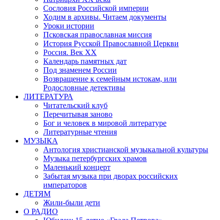
Сословия Российской империи
Ходим в архивы. Читаем документы
Уроки истории
Псковская православная миссия
История Русской Православной Церкви
Россия. Век ХХ
Календарь памятных дат
Под знаменем России
Возвращение к семейным истокам, или
Родословные детективы
ЛИТЕРАТУРА
Читательский клуб
Перечитывая заново
Бог и человек в мировой литературе
Литературные чтения
МУЗЫКА
Антология христианской музыкальной культуры
Музыка петербургских храмов
Маленький концерт
Забытая музыка при дворах российских
императоров
ДЕТЯМ
Жили-были дети
О РАДИО