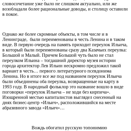
словосочетание уже было не слишком актуально, или же
возобладали более рациональные доводы, и столицу оставили
в покое.
Однако же более скромные объекты, в том числе и в
Ленинграде, были переименованы в честь Ленина и в таком
виде. В первую очередь на память приходит переулок Ильича,
в который были переименованы сразу два Казачьих переулка:
Большой и Малый. Причем Большой чуть было не стал
переулком Ильина – тогдашний директор музея истории
города архитектор Лев Ильин нескромно предложил такой
вариант в честь… первого литературного псевдонима
Ленина. Но в итоге все же под названием переулок Ильича
были объединены оба переулка, возвращенные на карту в
1993 году. В народный фольклор это название вошло в виде
поговорки «переулок Ильича – не ходи без кирпича».
Изощренной местью капиталистов выглядел снесенный на
днях бизнес-центр «Ильич», расположившийся на месте
абразивного завода «Ильич»…
Вождь обогатил русскую топонимию