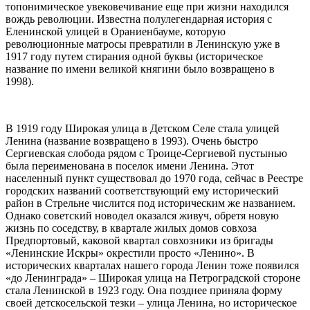
топонимическое увековечивание еще при жизни находился
вождь революции. Известна полулегендарная история с
Еленинской улицей в Ораниенбауме, которую
революционные матросы превратили в Ленинскую уже в
1917 году путем стирания одной буквы (историческое
название по имени великой княгини было возвращено в
1998).
В 1919 году Широкая улица в Детском Селе стала улицей
Ленина (название возвращено в 1993). Очень быстро
Сергиевская слобода рядом с Троице-Сергиевой пустынью
была переименована в поселок имени Ленина. Этот
населенный пункт существовал до 1970 года, сейчас в Реестре
городских названий соответствующий ему исторический
район в Стрельне числится под историческим же названием.
Однако советский новодел оказался живуч, обретя новую
жизнь по соседству, в квартале жилых домов совхоза
Предпортовый, каковой квартал совхозники из бригады
«Ленинские Искры» окрестили просто «Ленино». В
исторических кварталах нашего города Ленин тоже появился
«до Ленинграда» – Широкая улица на Петроградской стороне
стала Ленинской в 1923 году. Она позднее приняла форму
своей детскосельской тезки – улица Ленина, но историческое