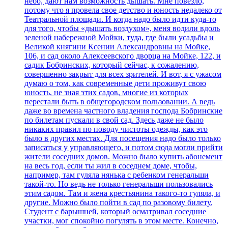
небо, дают нам возможность дышать. Мне повезло,
потому что я провела свое детство и юность недалеко от
Театральной площади. И когда надо было идти куда-то
для того, чтобы «дышать воздухом», меня водили вдоль
зеленой набережной Мойки, туда, где были усадьбы и
Великой княгини Ксении Александровны на Мойке,
106, и сад около Алексеевского дворца на Мойке, 122, и
садик Бобринских, который сейчас, к сожалению,
совершенно закрыт для всех зрителей. И вот, я с ужасом
думаю о том, как современные дети проживут свою
юность, не зная этих садов, многие из которых
перестали быть в общегородском пользовании. А ведь
даже во времена частного владения господа Бобринские
по билетам пускали в свой сад. Здесь даже не было
никаких правил по поводу чистоты одежды, как это
было в других местах. Для посещения надо было только
записаться у управляющего, и потом сюда могли прийти
жители соседних домов. Можно было купить абонемент
на весь год, если ты жил в соседнем доме, чтобы,
например, там гуляла нянька с ребенком генеральши
такой-то. Но ведь не только генеральши пользовались
этим садом. Там и жена крестьянина такого-то гуляла, и
другие. Можно было пойти в сад по разовому билету.
Студент с барышней, который осматривал соседние
участки, мог спокойно погулять в этом месте. Конечно,