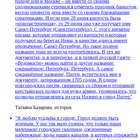
походе или в Москве – он вместе со своими
сподвижниками стремился отметить праздник банкетом,
весело провести день вместе со своими ближайшими
соратниками. И если еще 28 июня крепость была
«новозастроенная», то 29 июня она уже получает имя
Санкт-Петербург (Санктпитербурх). С этого времени
письма, которые отправляют из крепости и которые
получают на берегах Невы, в качестве адреса имеют
обозначение: Санкт-Петербург. Но такое полное
название тоже не всегда употреблялось. В тех же
документах, и в переписке, и в первой русской газете
«Ведомости» можно найти и другое название,
сокращённое: Питербурх, Петербурх. А самое
сокращённое название, Питер, встретилось мне в
документе, датированном 1705 годом. В одном
новгородских писем, связанных со сбором и отправкой
крестьянских подвод для нужд армии, упоминалось, что
подводы отправлялись из села Низино в город Питер"
Татьяна Базарова, историк
"Я люблю усадьбы в городе. Город должен быть
зеленым. У нас так мало солнца, что только наши
маленькие городские скверики, озелененные
набережные, воды наших каналов, в которых отражается