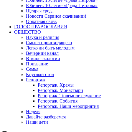
Юбилеи: 15-летие «Града Петрова»
Юбилеи: 10-летие «Града Петрова»
Щедрая среда
Новости Сервиса скачиваний
Обратная связь
ГОЛОС ПРАВОСЛАВИЯ
ОБЩЕСТВО
Наука и религия
Смысл происходящего
Легко ли быть молодым
Вечерний канал
В мире экологии
Призвание
Семья
Круглый стол
Репортаж
Репортаж. Храмы
Репортаж. Монастыри
Репортаж. Тюремное служение
Репортаж. События
Репортаж. Наши мероприятия
Неделя
Давайте разберемся
Наши дети