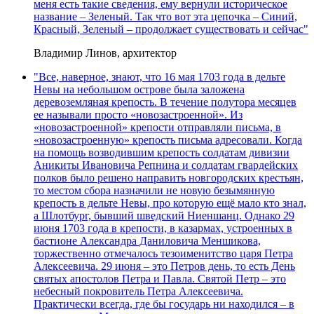
меня есть такие сведения, ему вернули историческое
название – Зеленый. Так что вот эта цепочка – Синий,
Красный, Зеленый – продолжает существовать и сейчас"
Владимир Линов, архитектор
"Все, наверное, знают, что 16 мая 1703 года в дельте
Невы на небольшом острове была заложена
деревоземляная крепость. В течение полутора месяцев
ее называли просто «новозастроенной». Из
«новозастроенной» крепости отправляли письма, в
«новозастроенную» крепость письма адресовали. Когда
на помощь возводившим крепость солдатам дивизии
Аникиты Ивановича Репнина и солдатам гвардейских
полков было решено направить новгородских крестьян,
то местом сбора назначили не новую безымянную
крепость в дельте Невы, про которую ещё мало кто знал,
а Шлотбург, бывший шведский Ниеншанц. Однако 29
июня 1703 года в крепости, в казармах, устроенных в
бастионе Александра Даниловича Меншикова,
торжественно отмечалось тезоименитство царя Петра
Алексеевича. 29 июня – это Петров день, то есть День
святых апостолов Петра и Павла. Святой Петр – это
небесный покровитель Петра Алексеевича.
Практически всегда, где бы государь ни находился – в