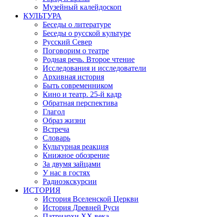
Музейный калейдоскоп
КУЛЬТУРА
Беседы о литературе
Беседы о русской культуре
Русский Север
Поговорим о театре
Родная речь. Второе чтение
Исследования и исследователи
Архивная история
Быть современником
Кино и театр. 25-й кадр
Обратная перспектива
Глагол
Образ жизни
Встреча
Словарь
Культурная реакция
Книжное обозрение
За двумя зайцами
У нас в гостях
Радиоэкскурсии
ИСТОРИЯ
История Вселенской Церкви
История Древней Руси
Патриархи XX века