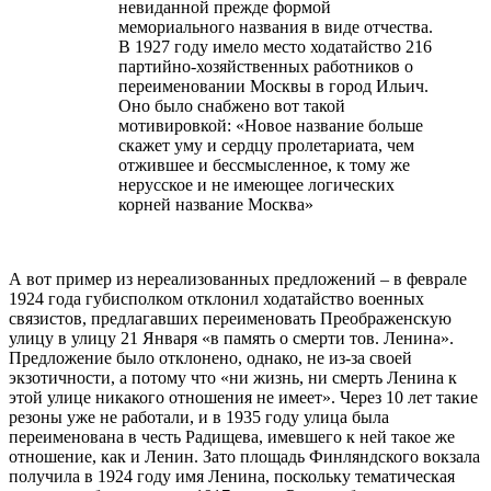
невиданной прежде формой
мемориального названия в виде отчества.
В 1927 году имело место ходатайство 216
партийно-хозяйственных работников о
переименовании Москвы в город Ильич.
Оно было снабжено вот такой
мотивировкой: «Новое название больше
скажет уму и сердцу пролетариата, чем
отжившее и бессмысленное, к тому же
нерусское и не имеющее логических
корней название Москва»
А вот пример из нереализованных предложений – в феврале
1924 года губисполком отклонил ходатайство военных
связистов, предлагавших переименовать Преображенскую
улицу в улицу 21 Января «в память о смерти тов. Ленина».
Предложение было отклонено, однако, не из-за своей
экзотичности, а потому что «ни жизнь, ни смерть Ленина к
этой улице никакого отношения не имеет». Через 10 лет такие
резоны уже не работали, и в 1935 году улица была
переименована в честь Радищева, имевшего к ней такое же
отношение, как и Ленин. Зато площадь Финляндского вокзала
получила в 1924 году имя Ленина, поскольку тематическая