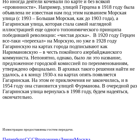
Но иногда деятели кочевали по карте и без всякой
«провинности». Например, улицей Герцена в 1918 году была
объявлена не известная нам под этим названием Морская
улица (с 1993 – Большая Морская, как до 1903 года), а
Гагаринская улица, которая стала самой наглядной
иллюстрацией еще одного топонимического принципа
победившей революции: «чистая доска». В 1920 году Герцен
все-таки «переехал» на Морскую, но уже в 1928 году
Гагаринскую на картах города подписывают как
Наримановскую – в честь покойного азербайджанского
коммуниста. Непонятно, однако, было ли это название,
предложенное городской комиссией по переименованиям,
утверждено официально. В архивах такого решения найти не
удалось, а к концу 1930-х на картах опять появляется
Гагаринская. На этом ее приключения не закончились, и в
1954 году она становится улицей Фурманова. В очередной раз
Гагаринская улица вернулась в 1998 году, будем надеяться,
окончательно.
Иллюстрации предоставлены гостем передачи.
Петербург
СССР
топонимы
Ленин
Москва