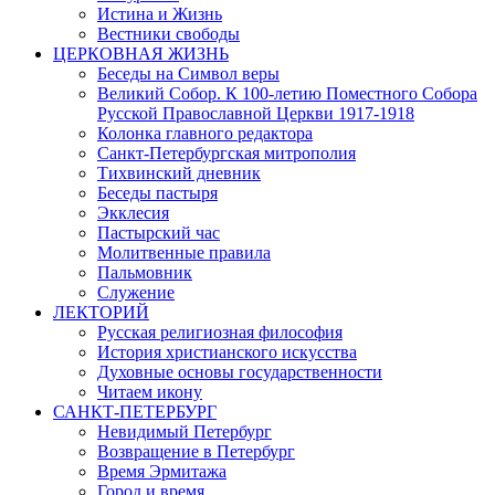
Истина и Жизнь
Вестники свободы
ЦЕРКОВНАЯ ЖИЗНЬ
Беседы на Символ веры
Великий Собор. К 100-летию Поместного Собора
Русской Православной Церкви 1917-1918
Колонка главного редактора
Санкт-Петербургская митрополия
Тихвинский дневник
Беседы пастыря
Экклесия
Пастырский час
Молитвенные правила
Пальмовник
Служение
ЛЕКТОРИЙ
Русская религиозная философия
История христианского искусства
Духовные основы государственности
Читаем икону
САНКТ-ПЕТЕРБУРГ
Невидимый Петербург
Возвращение в Петербург
Время Эрмитажа
Город и время