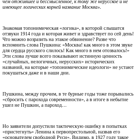
чем отжившее и бессмысленное, к тому же нерусское и не
имеющее логических корней название Москва».
Знакомая топонимическая «логика», в которой слышатся
отзвуки 1914 года и которая живет и здравствует по сей день!
Что можно возразить на этакое обвинение? Разве что
вспомнить слова Пушкина: «Моcква! как много в этом звуке
для сердца русского слилось! Как много в нем отозвалось!»
Эти слова лучше всего показывают истинную ценность
«случайных, нелогичных, нерусских» исторических
названий, на которые «топонимические идеологи» не устают
покушаться даже и в наши дни.
Пушкина, между прочим, в те бурные годы тоже порывались
«сбросить с парохода современности», а в итоге в небытие
ушел не Пушкин, а пароход…
Но заявители допустили тактическую ошибку в попытках
«пристегнуть» Ленина к первопрестольной, назвав его
«основателем свободной Руси». Видимо, в 1927 году такое