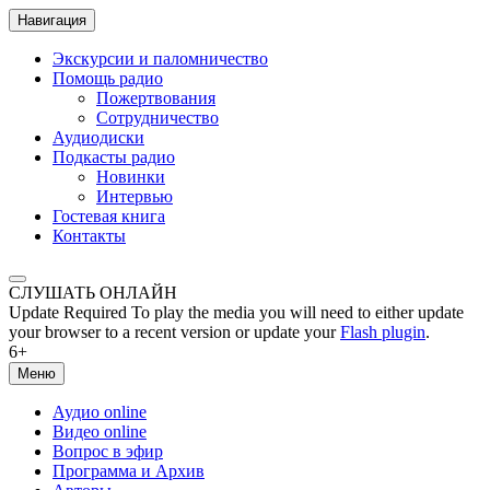
Навигация
Экскурсии и паломничество
Помощь радио
Пожертвования
Сотрудничество
Аудиодиски
Подкасты радио
Новинки
Интервью
Гостевая книга
Контакты
СЛУШАТЬ ОНЛАЙН
Update Required
To play the media you will need to either update
your browser to a recent version or update your
Flash plugin
.
6+
Меню
Аудио online
Видео online
Вопрос в эфир
Программа и Архив