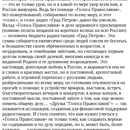
— это не только урок, но и в какой-то мере укор всем нам, в
России живущим. Ведь без помощи «Голоса Православия»,
без пожертвований, собираемых по всему миру, и этот
«голос», и голос радио «Град Петров» давно бы умолкли.
Вклад «Голоса Православия» в дело церковного просвещения
(помимо оплаты вещания на коротких волнах на всю Россию)
— половина бюджета радиостанции «Град Петров». Эта
сумма собирается ежемесячно среди людей совсем не богатых,
в большинстве своем обремененных и возрастом, и
нездоровьем, и семейными заботами, но считающих первым
долгом помощь своей далекой, многими никогда и не
виданной Родине и ее духовному возрождению. Это
настоящая, деятельная любовь к России, и выражается она не
в словах и красивых жестах, но в постоянной, кропотливой
работе, в огромной переписке с русскими людьми,
разбросанными по всему миру, но готовыми откликнуться на
просьбу о помощи; в устройстве ярмарок, выставок, встреч,
благотворительных вечеров и концертов; в конце концов, в
постоянной мысли, постоянной заботе о том, как еще можно
помочь общему делу… «Друзья “Голоса Православия”» — так
называется ассоциация, созданная для финансовой поддержки
радиостанции. И стало понятно, что нам нужно учиться у
«Голоса Православия» не только тому, как создавать верные
по содержанию и по духу передачи, но и, может быть, более
важному — настоящему христианскому жертвенному