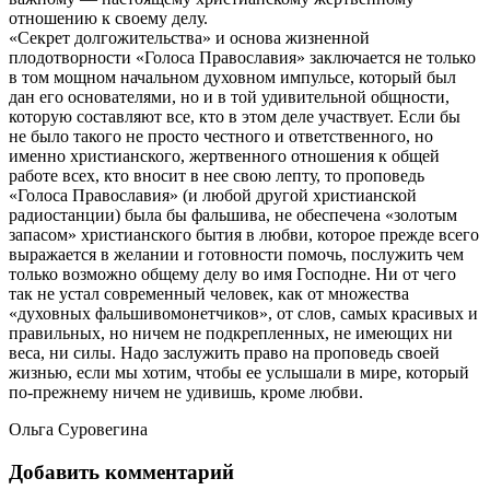
отношению к своему делу.
«Секрет долгожительства» и основа жизненной
плодотворности «Голоса Православия» заключается не только
в том мощном начальном духовном импульсе, который был
дан его основателями, но и в той удивительной общности,
которую составляют все, кто в этом деле участвует. Если бы
не было такого не просто честного и ответственного, но
именно христианского, жертвенного отношения к общей
работе всех, кто вносит в нее свою лепту, то проповедь
«Голоса Православия» (и любой другой христианской
радиостанции) была бы фальшива, не обеспечена «золотым
запасом» христианского бытия в любви, которое прежде всего
выражается в желании и готовности помочь, послужить чем
только возможно общему делу во имя Господне. Ни от чего
так не устал современный человек, как от множества
«духовных фальшивомонетчиков», от слов, самых красивых и
правильных, но ничем не подкрепленных, не имеющих ни
веса, ни силы. Надо заслужить право на проповедь своей
жизнью, если мы хотим, чтобы ее услышали в мире, который
по-прежнему ничем не удивишь, кроме любви.
Ольга Суровегина
Добавить комментарий