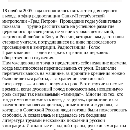
18 ноября 2005 года исполнилось пять лет со дня первого
выхода в эфир радиостанции Санкт-Петербургской
митрополии «Град Петров». Прошедшие годы убедительно
показали — трудно рассчитывать на успешное развитие
церковного просвещения, не усвоив уроков деятельной,
жертвенной любви к Богу и России, которые нам дают наши
старшие учителя, потрудившиеся на ниве православного
просвещения в эмиграции. Радиостанция «Голос
Православия» — одна из ярких страниц их церковно-
общественного служения.
Нам уже довольно трудно представить себе недавние времена,
когда молитвословы переписывались от руки, Евангелие
перепечатывалось на машинке, за принятие крещения можно
было лишиться работы, а за хранение религиозной
литературы — и вовсе получить срок. В эти глухие и немые
времена, когда духовный голод повсеместным, неоценимую
роль сыграл так называемый «тамиздат». Многие из тех, кто
тогда имел возможность выезда за рубеж, привозили из-за
«железного занавеса» долгожданные книги и журналы, за
которые в Советской России люди готовы были пожертвовать
свободой. А создавалась и издавалась эта бесценная
литература трудами нескольких поколений русской
эмиграции. Изгнанные из родной страны, русские эмигранты