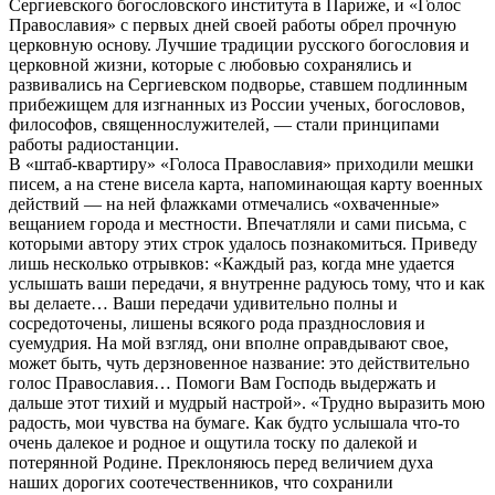
Сергиевского богословского института в Париже, и «Голос
Православия» с первых дней своей работы обрел прочную
церковную основу. Лучшие традиции русского богословия и
церковной жизни, которые с любовью сохранялись и
развивались на Сергиевском подворье, ставшем подлинным
прибежищем для изгнанных из России ученых, богословов,
философов, священнослужителей, — стали принципами
работы радиостанции.
В «штаб-квартиру» «Голоса Православия» приходили мешки
писем, а на стене висела карта, напоминающая карту военных
действий — на ней флажками отмечались «охваченные»
вещанием города и местности. Впечатляли и сами письма, с
которыми автору этих строк удалось познакомиться. Приведу
лишь несколько отрывков: «Каждый раз, когда мне удается
услышать ваши передачи, я внутренне радуюсь тому, что и как
вы делаете… Ваши передачи удивительно полны и
сосредоточены, лишены всякого рода празднословия и
суемудрия. На мой взгляд, они вполне оправдывают свое,
может быть, чуть дерзновенное название: это действительно
голос Православия… Помоги Вам Господь выдержать и
дальше этот тихий и мудрый настрой». «Трудно выразить мою
радость, мои чувства на бумаге. Как будто услышала что-то
очень далекое и родное и ощутила тоску по далекой и
потерянной Родине. Преклоняюсь перед величием духа
наших дорогих соотечественников, что сохранили