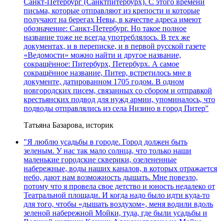
Санкт-Петербург (Санктпитербурх). С этого времени
письма, которые отправляют из крепости и которые
получают на берегах Невы, в качестве адреса имеют
обозначение: Санкт-Петербург. Но такое полное
название тоже не всегда употреблялось. В тех же
документах, и в переписке, и в первой русской газете
«Ведомости» можно найти и другое название,
сокращённое: Питербурх, Петербурх. А самое
сокращённое название, Питер, встретилось мне в
документе, датированном 1705 годом. В одном
новгородских писем, связанных со сбором и отправкой
крестьянских подвод для нужд армии, упоминалось, что
подводы отправлялись из села Низино в город Питер"
Татьяна Базарова, историк
"Я люблю усадьбы в городе. Город должен быть
зеленым. У нас так мало солнца, что только наши
маленькие городские скверики, озелененные
набережные, воды наших каналов, в которых отражается
небо, дают нам возможность дышать. Мне повезло,
потому что я провела свое детство и юность недалеко от
Театральной площади. И когда надо было идти куда-то
для того, чтобы «дышать воздухом», меня водили вдоль
зеленой набережной Мойки, туда, где были усадьбы и