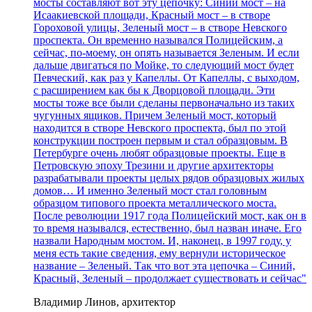
мосты составляют вот эту цепочку: Синий мост – на
Исаакиевской площади, Красный мост – в створе
Гороховой улицы, Зеленый мост – в створе Невского
проспекта. Он временно назывался Полицейским, а
сейчас, по-моему, он опять называется Зеленым. И если
дальше двигаться по Мойке, то следующий мост будет
Певческий, как раз у Капеллы. От Капеллы, с выходом,
с расширением как бы к Дворцовой площади. Эти
мосты тоже все были сделаны первоначально из таких
чугунных ящиков. Причем Зеленый мост, который
находится в створе Невского проспекта, был по этой
конструкции построен первым и стал образцовым. В
Петербурге очень любят образцовые проекты. Еще в
Петровскую эпоху Трезини и другие архитекторы
разрабатывали проекты целых рядов образцовых жилых
домов… И именно Зеленый мост стал головным
образцом типового проекта металлического моста.
После революции 1917 года Полицейский мост, как он в
то время назывался, естественно, был назван иначе. Его
назвали Народным мостом. И, наконец, в 1997 году, у
меня есть такие сведения, ему вернули историческое
название – Зеленый. Так что вот эта цепочка – Синий,
Красный, Зеленый – продолжает существовать и сейчас"
Владимир Линов, архитектор