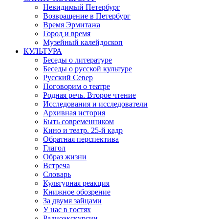
Невидимый Петербург
Возвращение в Петербург
Время Эрмитажа
Город и время
Музейный калейдоскоп
КУЛЬТУРА
Беседы о литературе
Беседы о русской культуре
Русский Север
Поговорим о театре
Родная речь. Второе чтение
Исследования и исследователи
Архивная история
Быть современником
Кино и театр. 25-й кадр
Обратная перспектива
Глагол
Образ жизни
Встреча
Словарь
Культурная реакция
Книжное обозрение
За двумя зайцами
У нас в гостях
Радиоэкскурсии