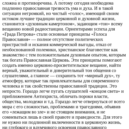
сложна и противоречива. А потому сегодня необходима
подлинно православная трезвость ума и духа. И в такой
ситуации негромкий, но чистый «голос», имеющий своим
истоком лучшие традиции церковной и духовной жизни,
становится «духовным камертоном», задающим «тон» всему
вещанию новой радиостанции. Ориентирами успеха для
«Града Петрова» стали основные принципы «Голоса
Православия» — полное отсутствие политических
пристрастий и искания коммерческой выгоды, отказ от
необоснованной полемики, христианское благовестие как
знакомство с тем положительным духовным опытом, которым
так богата Православная Церковь. Эти принципы помогают
создать именно церковно-просветительское вещание, найти
верный, уважительный и доверительный тон общения со
слушателями, а главное — сохранить тот «мирный дух», ту
атмосферу, которые так привлекательны для современного
человека и так свойственны православной традиции. Это
непросто. Гораздо легче пугать слушателей «концом света» и
приближением Антихриста, обличать пороки власти,
общества, молодежи и т.д. Гораздо легче отвернуться от всего
мира с его сложностью, проблемами и трагедиями, объявив
его «лежащим во зле» и не стоящим внимания, и не
сомневаться лишь в своей правоте и праведности. Для этого
не нужно ни подлинной включенности в церковную жизнь,
ни глубокого и вдумчивого освоения православного