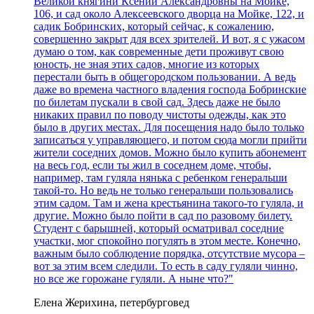
Великой княгини Ксении Александровны на Мойке,
106, и сад около Алексеевского дворца на Мойке, 122, и
садик Бобринских, который сейчас, к сожалению,
совершенно закрыт для всех зрителей. И вот, я с ужасом
думаю о том, как современные дети проживут свою
юность, не зная этих садов, многие из которых
перестали быть в общегородском пользовании. А ведь
даже во времена частного владения господа Бобринские
по билетам пускали в свой сад. Здесь даже не было
никаких правил по поводу чистоты одежды, как это
было в других местах. Для посещения надо было только
записаться у управляющего, и потом сюда могли прийти
жители соседних домов. Можно было купить абонемент
на весь год, если ты жил в соседнем доме, чтобы,
например, там гуляла нянька с ребенком генеральши
такой-то. Но ведь не только генеральши пользовались
этим садом. Там и жена крестьянина такого-то гуляла, и
другие. Можно было пойти в сад по разовому билету.
Студент с барышней, который осматривал соседние
участки, мог спокойно погулять в этом месте. Конечно,
важным было соблюдение порядка, отсутствие мусора –
вот за этим всем следили. То есть в саду гуляли чинно,
но все же горожане гуляли. А ныне что?"
Елена Жерихина, петербурговед