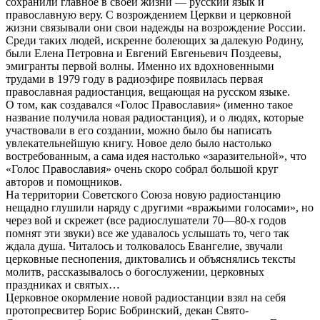
сохранили главное в своей жизни — русский язык и
православную веру. С возрождением Церкви и церковной
жизни связывали они свои надежды на возрождение России.
Среди таких людей, искренне болеющих за далекую Родину,
были Елена Петровна и Евгений Евгеньевич Поздеевы,
эмигранты первой волны. Именно их вдохновенными
трудами в 1979 году в радиоэфире появилась первая
православная радиостанция, вещающая на русском языке.
О том, как создавался «Голос Православия» (именно такое
название получила новая радиостанция), и о людях, которые
участвовали в его создании, можно было бы написать
увлекательнейшую книгу. Новое дело было настолько
востребованным, а сама идея настолько «заразительной», что
«Голос Православия» очень скоро собрал большой круг
авторов и помощников.
На территории Советского Союза новую радиостанцию
нещадно глушили наряду с другими «вражьими голосами», но
через вой и скрежет (все радиослушатели 70—80-х годов
помнят эти звуки) все же удавалось услышать то, чего так
ждала душа. Читалось и толковалось Евангелие, звучали
церковные песнопения, диктовались и объяснялись тексты
молитв, рассказывалось о богослужении, церковных
праздниках и святых…
Церковное окормление новой радиостанции взял на себя
протопресвитер Борис Бобринский, декан Свято-