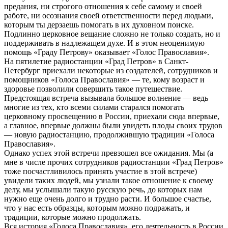
предания, ни строгого отношения к себе самому и своей
работе, ни осознания своей ответственности перед людьми,
которым ты дерзаешь помогать в их духовном поиске.
Подлинно церковное вещание сложно не только создать, но и
поддерживать в надлежащем духе. И в этом неоценимую
помощь «Граду Петрову» оказывает «Голос Православия».
На пятилетие радиостанции «Град Петров» в Санкт-
Петербург приехали некоторые из создателей, сотрудников и
помощников «Голоса Православия» — те, кому возраст и
здоровье позволили совершить такое путешествие.
Предстоящая встреча вызывала большое волнение — ведь
многие из тех, кто всеми силами старался помогать
церковному просвещению в России, приехали сюда впервые,
а главное, впервые должны были увидеть плоды своих трудов
— новую радиостанцию, продолжившую традиции «Голоса
Православия».
Однако успех этой встречи превзошел все ожидания. Мы (а
мне в числе прочих сотрудников радиостанции «Град Петров»
тоже посчастливилось принять участие в этой встрече)
увидели таких людей, мы узнали такое отношение к своему
делу, мы услышали такую русскую речь, до которых нам
нужно еще очень долго и трудно расти. И большое счастье,
что у нас есть образцы, которым можно подражать, и
традиции, которые можно продолжать.
Вся история «Голоса Православия», его деятельность в России