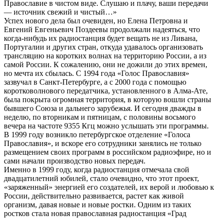
Православие в чистом виде. Слушаю и плачу, ваши передачи
— источник свежий и чистый…»
Успех нового дела был очевиден, но Елена Петровна и
Евгений Евгеньевич Поздеевы продолжали надеяться, что
когда-нибудь их радиостанция будет вещать не из Ливана,
Португалии и других стран, откуда удавалось организовать
трансляцию на коротких волнах на территорию России, а из
самой России. К сожалению, они не дожили до этих времен,
но мечта их сбылась. С 1994 года «Голос Православия»
зазвучал в Санкт-Петербурге, а с 2000 года с помощью
коротковолнового передатчика, установленного в Алма-Ате,
была покрыта огромная территория, в которую вошли страны
бывшего Союза и дальнего зарубежья. И сегодня дважды в
неделю, по вторникам и пятницам, с половины восьмого
вечера на частоте 9355 Кгц можно услышать эти программы.
В 1999 году возникло петербургское отделение «Голоса
Православия», и вскоре его сотрудники занялись не только
размещением своих программ в российском радиоэфире, но и
сами начали производство новых передач.
Именно в 1999 году, когда радиостанция отмечала свой
двадцатилетний юбилей, стало очевидно, что этот проект,
«заряженный» энергией его создателей, их верой и любовью к
России, действительно развивается, растет как живой
организм, давая новые и новые ростки. Одним из таких
ростков стала новая православная радиостанция «Град