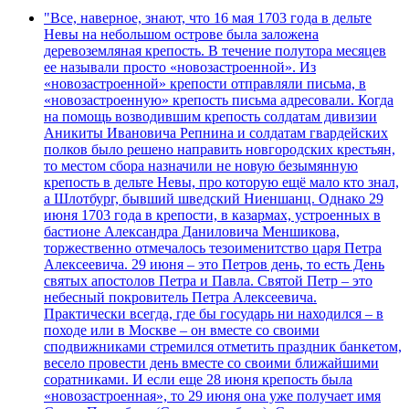
"Все, наверное, знают, что 16 мая 1703 года в дельте
Невы на небольшом острове была заложена
деревоземляная крепость. В течение полутора месяцев
ее называли просто «новозастроенной». Из
«новозастроенной» крепости отправляли письма, в
«новозастроенную» крепость письма адресовали. Когда
на помощь возводившим крепость солдатам дивизии
Аникиты Ивановича Репнина и солдатам гвардейских
полков было решено направить новгородских крестьян,
то местом сбора назначили не новую безымянную
крепость в дельте Невы, про которую ещё мало кто знал,
а Шлотбург, бывший шведский Ниеншанц. Однако 29
июня 1703 года в крепости, в казармах, устроенных в
бастионе Александра Даниловича Меншикова,
торжественно отмечалось тезоименитство царя Петра
Алексеевича. 29 июня – это Петров день, то есть День
святых апостолов Петра и Павла. Святой Петр – это
небесный покровитель Петра Алексеевича.
Практически всегда, где бы государь ни находился – в
походе или в Москве – он вместе со своими
сподвижниками стремился отметить праздник банкетом,
весело провести день вместе со своими ближайшими
соратниками. И если еще 28 июня крепость была
«новозастроенная», то 29 июня она уже получает имя