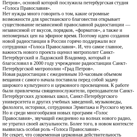
Петров», основой которой послужила петербургская студия
«Голоса Православия».
Нет нужды много говорить о том, какие огромные
возможности для христианского благовестия открывает
существование независимой православной радиостанции —
независимой от вкусов, порядков, «форматов», а также и
непомерных цен на эфирное время. Поэтому идею создания
новой радиостанции в России горячо поддержали все
сотрудники «Голоса Православия». И, что самое главное,
важность нового проекта оценил митрополит Санкт-
Петербургский и Ладожский Владимир, который и
благословил в 2000 году учреждение радиостанции Санкт-
Петербургской митрополии «Град Петров».
Новая радиостанция с ежедневным 10-часовым объемом
вещания с самого начала поставила перед собой задачу
широкого культурного и церковного просвещения. К работе
были привлечены священнослужители, преподаватели Санкт-
Петербургских духовных школ, Санкт-Петербургского
университета и других учебных заведений, музыковеды,
филологи, историки, сотрудники Эрмитажа и Русского музея.
Но и среди многообразия новых программ «Голос
Православия», звучащий ежедневно на волнах нового радио,
не утратил своей актуальности. Более того, в новом контексте
выявилась особая роль «Голоса Православия».
Не секрет, что современная церковная действительность