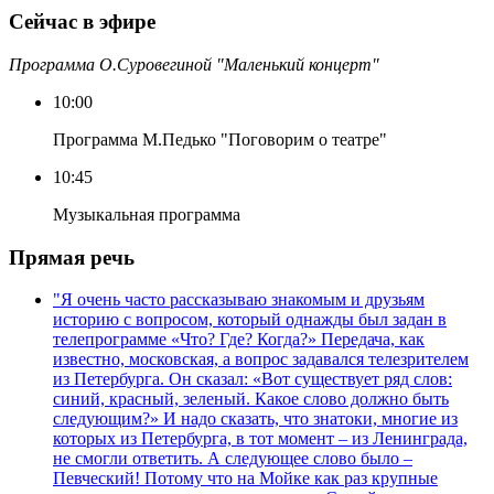
Сейчас в эфире
Программа О.Суровегиной "Маленький концерт"
10:00
Программа М.Педько "Поговорим о театре"
10:45
Музыкальная программа
Прямая речь
"Я очень часто рассказываю знакомым и друзьям
историю с вопросом, который однажды был задан в
телепрограмме «Что? Где? Когда?» Передача, как
известно, московская, а вопрос задавался телезрителем
из Петербурга. Он сказал: «Вот существует ряд слов:
синий, красный, зеленый. Какое слово должно быть
следующим?» И надо сказать, что знатоки, многие из
которых из Петербурга, в тот момент – из Ленинграда,
не смогли ответить. А следующее слово было –
Певческий! Потому что на Мойке как раз крупные