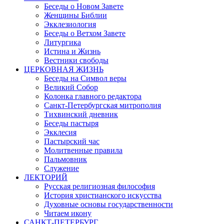
Беседы о Новом Завете
Женщины Библии
Экклезиология
Беседы о Ветхом Завете
Литургика
Истина и Жизнь
Вестники свободы
ЦЕРКОВНАЯ ЖИЗНЬ
Беседы на Символ веры
Великий Собор
Колонка главного редактора
Санкт-Петербургская митрополия
Тихвинский дневник
Беседы пастыря
Экклесия
Пастырский час
Молитвенные правила
Пальмовник
Служение
ЛЕКТОРИЙ
Русская религиозная философия
История христианского искусства
Духовные основы государственности
Читаем икону
САНКТ-ПЕТЕРБУРГ