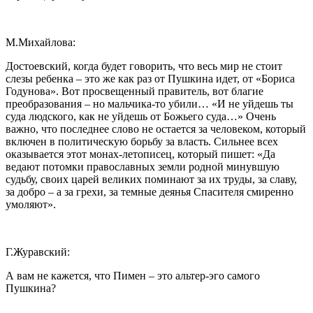
М.Михайлова:
Достоевский, когда будет говорить, что весь мир не стоит
слезы ребенка – это же как раз от Пушкина идет, от «Бориса
Годунова». Вот просвещенный правитель, вот благие
преобразования – но мальчика-то убили… «И не уйдешь ты
суда людского, как не уйдешь от Божьего суда…» Очень
важно, что последнее слово не остается за человеком, который
включен в политическую борьбу за власть. Сильнее всех
оказывается этот монах-летописец, который пишет: «Да
ведают потомки православных земли родной минувшую
судьбу, своих царей великих поминают за их труды, за славу,
за добро – а за грехи, за темные деянья Спасителя смиренно
умоляют».
Г.Журавский:
А вам не кажется, что Пимен – это альтер-эго самого
Пушкина?