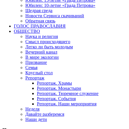
Юбилеи: 15-летие «Града Петрова»
Юбилеи: 10-летие «Града Петрова»
Щедрая среда
Новости Сервиса скачиваний
Обратная связь
ГОЛОС ПРАВОСЛАВИЯ
ОБЩЕСТВО
Наука и религия
Смысл происходящего
Легко ли быть молодым
Вечерний канал
В мире экологии
Призвание
Семья
Круглый стол
Репортаж
Репортаж. Храмы
Репортаж. Монастыри
Репортаж. Тюремное служение
Репортаж. События
Репортаж. Наши мероприятия
Неделя
Давайте разберемся
Наши дети