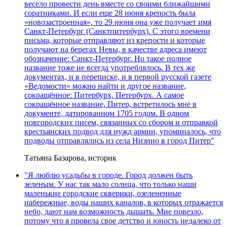
весело провести день вместе со своими ближайшими
соратниками. И если еще 28 июня крепость была
«новозастроенная», то 29 июня она уже получает имя
Санкт-Петербург (Санктпитербурх). С этого времени
письма, которые отправляют из крепости и которые
получают на берегах Невы, в качестве адреса имеют
обозначение: Санкт-Петербург. Но такое полное
название тоже не всегда употреблялось. В тех же
документах, и в переписке, и в первой русской газете
«Ведомости» можно найти и другое название,
сокращённое: Питербурх, Петербурх. А самое
сокращённое название, Питер, встретилось мне в
документе, датированном 1705 годом. В одном
новгородских писем, связанных со сбором и отправкой
крестьянских подвод для нужд армии, упоминалось, что
подводы отправлялись из села Низино в город Питер"
Татьяна Базарова, историк
"Я люблю усадьбы в городе. Город должен быть
зеленым. У нас так мало солнца, что только наши
маленькие городские скверики, озелененные
набережные, воды наших каналов, в которых отражается
небо, дают нам возможность дышать. Мне повезло,
потому что я провела свое детство и юность недалеко от