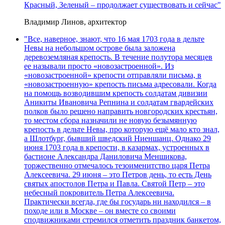
Красный, Зеленый – продолжает существовать и сейчас"
Владимир Линов, архитектор
"Все, наверное, знают, что 16 мая 1703 года в дельте
Невы на небольшом острове была заложена
деревоземляная крепость. В течение полутора месяцев
ее называли просто «новозастроенной». Из
«новозастроенной» крепости отправляли письма, в
«новозастроенную» крепость письма адресовали. Когда
на помощь возводившим крепость солдатам дивизии
Аникиты Ивановича Репнина и солдатам гвардейских
полков было решено направить новгородских крестьян,
то местом сбора назначили не новую безымянную
крепость в дельте Невы, про которую ещё мало кто знал,
а Шлотбург, бывший шведский Ниеншанц. Однако 29
июня 1703 года в крепости, в казармах, устроенных в
бастионе Александра Даниловича Меншикова,
торжественно отмечалось тезоименитство царя Петра
Алексеевича. 29 июня – это Петров день, то есть День
святых апостолов Петра и Павла. Святой Петр – это
небесный покровитель Петра Алексеевича.
Практически всегда, где бы государь ни находился – в
походе или в Москве – он вместе со своими
сподвижниками стремился отметить праздник банкетом,