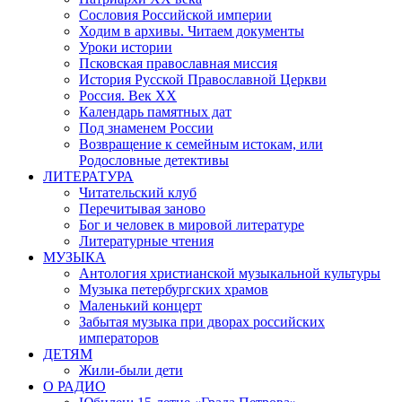
Сословия Российской империи
Ходим в архивы. Читаем документы
Уроки истории
Псковская православная миссия
История Русской Православной Церкви
Россия. Век ХХ
Календарь памятных дат
Под знаменем России
Возвращение к семейным истокам, или
Родословные детективы
ЛИТЕРАТУРА
Читательский клуб
Перечитывая заново
Бог и человек в мировой литературе
Литературные чтения
МУЗЫКА
Антология христианской музыкальной культуры
Музыка петербургских храмов
Маленький концерт
Забытая музыка при дворах российских
императоров
ДЕТЯМ
Жили-были дети
О РАДИО