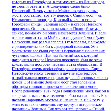
которых из Петербурга, в тот момент – из Ленинграда,
не смогли ответить. А следующее слово было –
Певческий! Потому что на Мойке как раз крупные
мосты составляют вот эту цепочку: Синий мост – на
Исаакиевской площади, Красный мост – в створе
Гороховой улицы, Зеленый мост – в створе Невского
проспекта. Он временно назывался Полицейским, а
сейчас, по-моему, он опять называется Зеленым. И если
дальше двигаться по Мойке, то следующий мост будет
Певческий, как раз у Капеллы. От Капеллы, с выходом,
с расширением как бы к Дворцовой площади. Эти
мосты тоже все были сделаны первоначально из таких
чугунных ящиков. Причем Зеленый мост, который
находится в створе Невского проспекта, был по этой
конструкции построен первым и стал образцовым. В
Петербурге очень любят образцовые проекты. Еще в
Петровскую эпоху Трезини и другие архитекторы
разрабатывали проекты целых рядов образцовых жилых
домов… И именно Зеленый мост стал головным
образцом типового проекта металлического моста.
После революции 1917 года Полицейский мост, как он в
то время назывался, естественно, был назван иначе. Его
назвали Народным мостом. И, наконец, в 1997 году, у
меня есть такие сведения, ему вернули историческое
название – Зеленый. Так что вот эта цепочка – Синий,