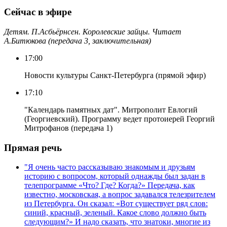
Сейчас в эфире
Детям. П.Асбьёрнсен. Королевские зайцы. Читает
А.Битюкова (передача 3, заключительная)
17:00
Новости культуры Санкт-Петербурга (прямой эфир)
17:10
"Календарь памятных дат". Митрополит Евлогий
(Георгиевский). Программу ведет протоиерей Георгий
Митрофанов (передача 1)
Прямая речь
"Я очень часто рассказываю знакомым и друзьям
историю с вопросом, который однажды был задан в
телепрограмме «Что? Где? Когда?» Передача, как
известно, московская, а вопрос задавался телезрителем
из Петербурга. Он сказал: «Вот существует ряд слов:
синий, красный, зеленый. Какое слово должно быть
следующим?» И надо сказать, что знатоки, многие из