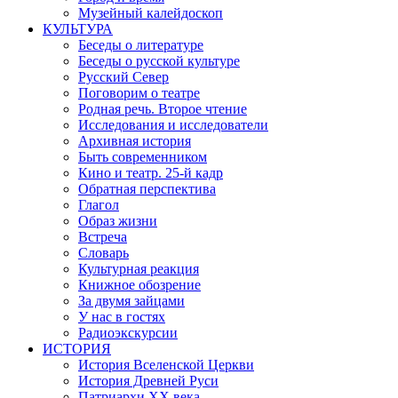
Музейный калейдоскоп
КУЛЬТУРА
Беседы о литературе
Беседы о русской культуре
Русский Север
Поговорим о театре
Родная речь. Второе чтение
Исследования и исследователи
Архивная история
Быть современником
Кино и театр. 25-й кадр
Обратная перспектива
Глагол
Образ жизни
Встреча
Словарь
Культурная реакция
Книжное обозрение
За двумя зайцами
У нас в гостях
Радиоэкскурсии
ИСТОРИЯ
История Вселенской Церкви
История Древней Руси
Патриархи XX века