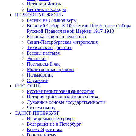
Истина и Жизнь
Вестники свободы
ЦЕРКОВНАЯ ЖИЗНЬ
Беседы на Символ веры
Великий Собор. К 100-летию Поместного Собора
Русской Православной Церкви 1917-1918
Колонка главного редактора
Санкт-Петербургская митрополия
Тихвинский дневник
Беседы пастыря
Экклесия
Пастырский час
Молитвенные правила
Пальмовник
Служение
ЛЕКТОРИЙ
Русская религиозная философия
История христианского искусства
Духовные основы государственности
Читаем икону
САНКТ-ПЕТЕРБУРГ
Невидимый Петербург
Возвращение в Петербург
Время Эрмитажа
Город и время