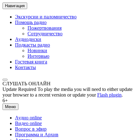
Навигация
Экскурсии и паломничество
Помощь радио
Пожертвования
Сотрудничество
Аудиодиски
Подкасты радио
Новинки
Интервью
Гостевая книга
Контакты
СЛУШАТЬ ОНЛАЙН
Update Required
To play the media you will need to either update
your browser to a recent version or update your
Flash plugin
.
6+
Меню
Аудио online
Видео online
Вопрос в эфир
Программа и Архив