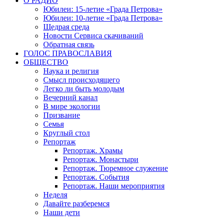
О РАДИО
Юбилеи: 15-летие «Града Петрова»
Юбилеи: 10-летие «Града Петрова»
Щедрая среда
Новости Сервиса скачиваний
Обратная связь
ГОЛОС ПРАВОСЛАВИЯ
ОБЩЕСТВО
Наука и религия
Смысл происходящего
Легко ли быть молодым
Вечерний канал
В мире экологии
Призвание
Семья
Круглый стол
Репортаж
Репортаж. Храмы
Репортаж. Монастыри
Репортаж. Тюремное служение
Репортаж. События
Репортаж. Наши мероприятия
Неделя
Давайте разберемся
Наши дети