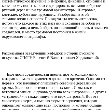
систематическое изучение, измерение, фиксация, описание и,
конечно же, попытка классифицировать все многообразие
русской деревянной храмовой архитектуры. Шатровые,
клетские, кубоватые, ярусные… Разобраться в этой
терминологии непросто. Но задача эта очень интересная,
потому что каждое из этих названий скрывает за собой не
только термин, а целый образ, позволяющий понять и замысел
создателей, и место храмовой постройки в жизни
окружающего ландшафта.
Рассказывает заведующий кафедрой истории русского
искусства СПбГУ Евгенией Валентинович Ходаковский:
— Еще люди средневековья предлагают классификацию,
которая в чем-то сохраняется до нашего времени. Одними из
первых, кто начинают описывать северные деревянные
храмы, были составители писцовых книг. И мы так и
встречаем записи «церковь древяна верх шатровый», а другая
«с трапезой» и также пишут, что верх шатровый. Вот эта
характерная черта, а именно форма завершения, которая
определяет композицию всей постройки, и которая больше
всего эмоционально и зрительно воздействует на того, кто