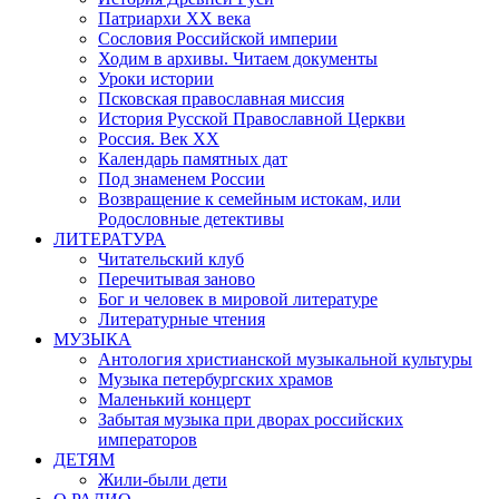
Патриархи XX века
Сословия Российской империи
Ходим в архивы. Читаем документы
Уроки истории
Псковская православная миссия
История Русской Православной Церкви
Россия. Век ХХ
Календарь памятных дат
Под знаменем России
Возвращение к семейным истокам, или
Родословные детективы
ЛИТЕРАТУРА
Читательский клуб
Перечитывая заново
Бог и человек в мировой литературе
Литературные чтения
МУЗЫКА
Антология христианской музыкальной культуры
Музыка петербургских храмов
Маленький концерт
Забытая музыка при дворах российских
императоров
ДЕТЯМ
Жили-были дети