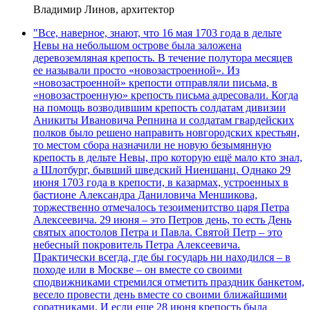
Владимир Линов, архитектор
"Все, наверное, знают, что 16 мая 1703 года в дельте
Невы на небольшом острове была заложена
деревоземляная крепость. В течение полутора месяцев
ее называли просто «новозастроенной». Из
«новозастроенной» крепости отправляли письма, в
«новозастроенную» крепость письма адресовали. Когда
на помощь возводившим крепость солдатам дивизии
Аникиты Ивановича Репнина и солдатам гвардейских
полков было решено направить новгородских крестьян,
то местом сбора назначили не новую безымянную
крепость в дельте Невы, про которую ещё мало кто знал,
а Шлотбург, бывший шведский Ниеншанц. Однако 29
июня 1703 года в крепости, в казармах, устроенных в
бастионе Александра Даниловича Меншикова,
торжественно отмечалось тезоименитство царя Петра
Алексеевича. 29 июня – это Петров день, то есть День
святых апостолов Петра и Павла. Святой Петр – это
небесный покровитель Петра Алексеевича.
Практически всегда, где бы государь ни находился – в
походе или в Москве – он вместе со своими
сподвижниками стремился отметить праздник банкетом,
весело провести день вместе со своими ближайшими
соратниками. И если еще 28 июня крепость была