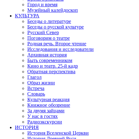
Город и время
Музейный калейдоскоп
КУЛЬТУРА
Беседы о литературе
Беседы о русской культуре
Русский Север
Поговорим о театре
Родная речь. Второе чтение
Исследования и исследователи
Архивная история
Быть современником
Кино и театр. 25-й кадр
Обратная перспектива
Глагол
Образ жизни
Встреча
Словарь
Культурная реакция
Книжное обозрение
За двумя зайцами
У нас в гостях
Радиоэкскурсии
ИСТОРИЯ
История Вселенской Церкви
История Древней Руси