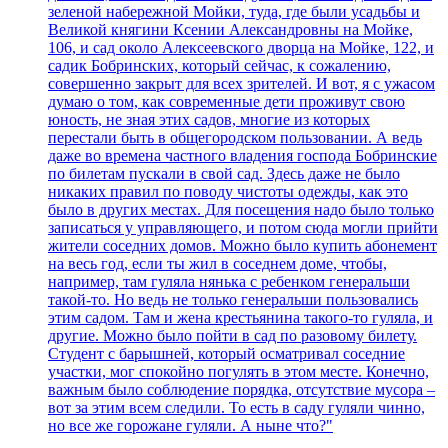
зеленой набережной Мойки, туда, где были усадьбы и
Великой княгини Ксении Александровны на Мойке,
106, и сад около Алексеевского дворца на Мойке, 122, и
садик Бобринских, который сейчас, к сожалению,
совершенно закрыт для всех зрителей. И вот, я с ужасом
думаю о том, как современные дети проживут свою
юность, не зная этих садов, многие из которых
перестали быть в общегородском пользовании. А ведь
даже во времена частного владения господа Бобринские
по билетам пускали в свой сад. Здесь даже не было
никаких правил по поводу чистоты одежды, как это
было в других местах. Для посещения надо было только
записаться у управляющего, и потом сюда могли прийти
жители соседних домов. Можно было купить абонемент
на весь год, если ты жил в соседнем доме, чтобы,
например, там гуляла нянька с ребенком генеральши
такой-то. Но ведь не только генеральши пользовались
этим садом. Там и жена крестьянина такого-то гуляла, и
другие. Можно было пойти в сад по разовому билету.
Студент с барышней, который осматривал соседние
участки, мог спокойно погулять в этом месте. Конечно,
важным было соблюдение порядка, отсутствие мусора –
вот за этим всем следили. То есть в саду гуляли чинно,
но все же горожане гуляли. А ныне что?"