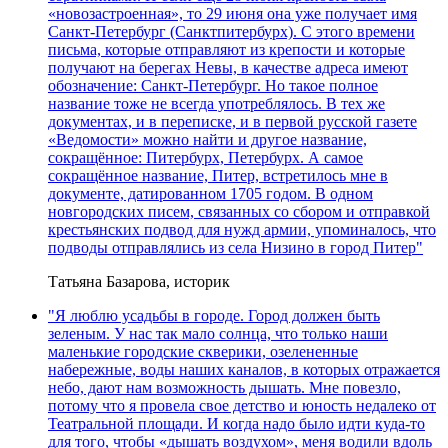
«новозастроенная», то 29 июня она уже получает имя
Санкт-Петербург (Санктпитербурх). С этого времени
письма, которые отправляют из крепости и которые
получают на берегах Невы, в качестве адреса имеют
обозначение: Санкт-Петербург. Но такое полное
название тоже не всегда употреблялось. В тех же
документах, и в переписке, и в первой русской газете
«Ведомости» можно найти и другое название,
сокращённое: Питербурх, Петербурх. А самое
сокращённое название, Питер, встретилось мне в
документе, датированном 1705 годом. В одном
новгородских писем, связанных со сбором и отправкой
крестьянских подвод для нужд армии, упоминалось, что
подводы отправлялись из села Низино в город Питер"
Татьяна Базарова, историк
"Я люблю усадьбы в городе. Город должен быть
зеленым. У нас так мало солнца, что только наши
маленькие городские скверики, озелененные
набережные, воды наших каналов, в которых отражается
небо, дают нам возможность дышать. Мне повезло,
потому что я провела свое детство и юность недалеко от
Театральной площади. И когда надо было идти куда-то
для того, чтобы «дышать воздухом», меня водили вдоль