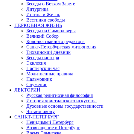
Беседы о Ветхом Завете
Литургика
Истина и Жизнь
Вестники свободы
ЦЕРКОВНАЯ ЖИЗНЬ
Беседы на Символ веры
Великий Собор
Колонка главного редактора
Санкт-Петербургская митрополия
Тихвинский дневник
Беседы пастыря
Экклесия
Пастырский час
Молитвенные правила
Пальмовник
Служение
ЛЕКТОРИЙ
Русская религиозная философия
История христианского искусства
Духовные основы государственности
Читаем икону
САНКТ-ПЕТЕРБУРГ
Невидимый Петербург
Возвращение в Петербург
Время Эрмитажа