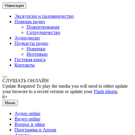
Навигация
Экскурсии и паломничество
Помощь радио
Пожертвования
Сотрудничество
Аудиодиски
Подкасты радио
Новинки
Интервью
Гостевая книга
Контакты
СЛУШАТЬ ОНЛАЙН
Update Required
To play the media you will need to either update
your browser to a recent version or update your
Flash plugin
.
6+
Меню
Аудио online
Видео online
Вопрос в эфир
Программа и Архив