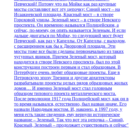
Певческий! Потому что на Мойке как раз крупные
мосты составляют вот эту цепочку: Синий мост – на
Исаакиевской площади, Красный мост – в створе
Гороховой улицы, Зеленый мост – в створе Невского
проспекта. Он временно назывался Полицейским, а
сейчас, по-моему, он опять называется Зеленым. И если
дальше двигаться по Мойке, то следующий мост будет
Певческий, как раз у Капеллы. От Капеллы, с выходом,
с расширением как бы к Дворцовой площади. Эти
мосты тоже все были сделаны первоначально из таких
чугунных ящиков. Причем Зеленый мост, который
находится в створе Невского проспекта, был по этой
конструкции построен первым и стал образцовым. В
Петербурге очень любят образцовые проекты. Еще в
Петровскую эпоху Трезини и другие архитекторы
разрабатывали проекты целых рядов образцовых жилых
домов… И именно Зеленый мост стал головным
образцом типового проекта металлического моста.
После революции 1917 года Полицейский мост, как он в
то время назывался, естественно, был назван иначе. Его
назвали Народным мостом. И, наконец, в 1997 году, у
меня есть такие сведения, ему вернули историческое
название – Зеленый. Так что вот эта цепочка – Синий,
Красный, Зеленый – продолжает существовать и сейчас"