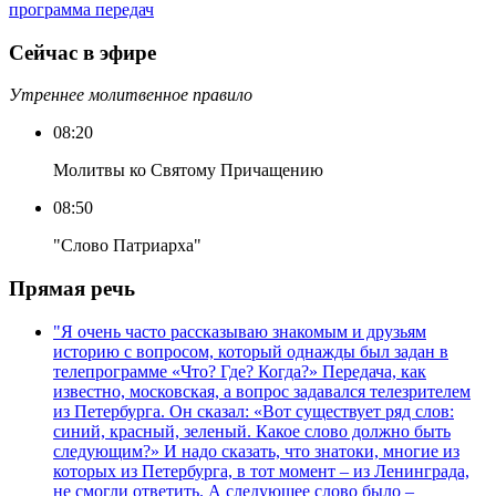
программа передач
Сейчас в эфире
Утреннее молитвенное правило
08:20
Молитвы ко Святому Причащению
08:50
"Слово Патриарха"
Прямая речь
"Я очень часто рассказываю знакомым и друзьям
историю с вопросом, который однажды был задан в
телепрограмме «Что? Где? Когда?» Передача, как
известно, московская, а вопрос задавался телезрителем
из Петербурга. Он сказал: «Вот существует ряд слов:
синий, красный, зеленый. Какое слово должно быть
следующим?» И надо сказать, что знатоки, многие из
которых из Петербурга, в тот момент – из Ленинграда,
не смогли ответить. А следующее слово было –