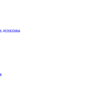
е детективы
в