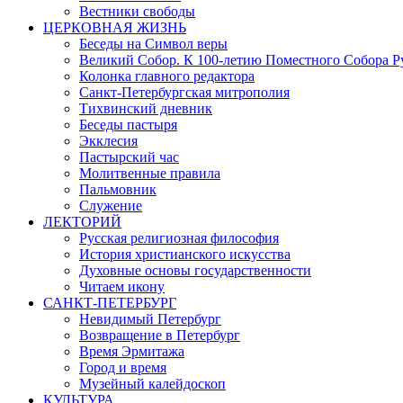
Вестники свободы
ЦЕРКОВНАЯ ЖИЗНЬ
Беседы на Символ веры
Великий Собор. К 100-летию Поместного Собора Р
Колонка главного редактора
Санкт-Петербургская митрополия
Тихвинский дневник
Беседы пастыря
Экклесия
Пастырский час
Молитвенные правила
Пальмовник
Служение
ЛЕКТОРИЙ
Русская религиозная философия
История христианского искусства
Духовные основы государственности
Читаем икону
САНКТ-ПЕТЕРБУРГ
Невидимый Петербург
Возвращение в Петербург
Время Эрмитажа
Город и время
Музейный калейдоскоп
КУЛЬТУРА