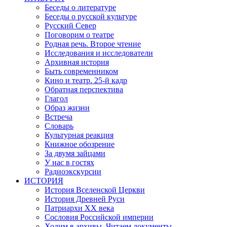
Беседы о литературе
Беседы о русской культуре
Русский Север
Поговорим о театре
Родная речь. Второе чтение
Исследования и исследователи
Архивная история
Быть современником
Кино и театр. 25-й кадр
Обратная перспектива
Глагол
Образ жизни
Встреча
Словарь
Культурная реакция
Книжное обозрение
За двумя зайцами
У нас в гостях
Радиоэкскурсии
ИСТОРИЯ
История Вселенской Церкви
История Древней Руси
Патриархи XX века
Сословия Российской империи
Ходим в архивы. Читаем документы