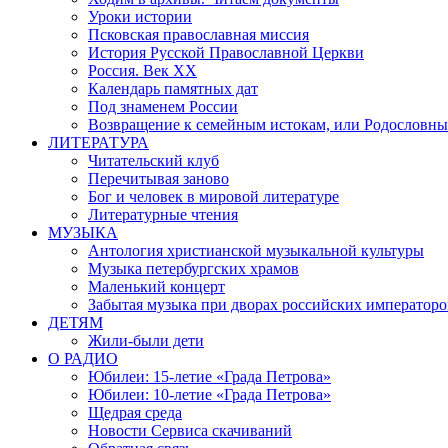
Уроки истории
Псковская православная миссия
История Русской Православной Церкви
Россия. Век ХХ
Календарь памятных дат
Под знаменем России
Возвращение к семейным истокам, или Родословны
ЛИТЕРАТУРА
Читательский клуб
Перечитывая заново
Бог и человек в мировой литературе
Литературные чтения
МУЗЫКА
Антология христианской музыкальной культуры
Музыка петербургских храмов
Маленький концерт
Забытая музыка при дворах российских императоро
ДЕТЯМ
Жили-были дети
О РАДИО
Юбилеи: 15-летие «Града Петрова»
Юбилеи: 10-летие «Града Петрова»
Щедрая среда
Новости Сервиса скачиваний