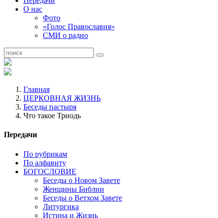
Передачи
О нас
Фото
«Голос Православия»
СМИ о радио
Главная
ЦЕРКОВНАЯ ЖИЗНЬ
Беседы пастыря
Что такое Триодь
Передачи
По рубрикам
По алфавиту
БОГОСЛОВИЕ
Беседы о Новом Завете
Женщины Библии
Беседы о Ветхом Завете
Литургика
Истина и Жизнь