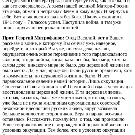
Сегодня много литературы. Поинтересуйтесь, как это было и
как это совершалось. А зачем нашей великой Матери-России
эта ложь, обман и неправда? Зачем и кому надо? И вернусь к
себе. Вот я так воспитывался без Бога. Школу я окончил в
1941 году – 7 классов успел. Наступила война, и там уже
пошла другая переоценка ценностей.
Прот. Георгий Митрофанов:
Отец Василий, вот в Вашем
рассказе о войне, к которому Вы сейчас уже, наверное,
перейдете, и который Вы уже, по сути дела, начали,
ощущается очень живое переживание того парадоксального
явления, что до войны, когда, казалось бы, был мир, хотя на
самом деле, никакого мира не было, для церковной жизни не
было места. Да, у нас, вроде бы, были русские правители, хотя
и коммунисты, но церковной жизни не было. И вот
парадоксальное явление нашей истории. Лишь оккупация
Советского Союза фашистской Германией создала условия для
восстановления церковной жизни. И та церковная жизнь,
которая, казалось, была уже уничтожена, которая, казалось,
уже была не нужна миллионам одурманенных советской
безбожной идеологией русских людей, вдруг возымела
большое количество сторонников. Вера в народе все-таки
оставалась. Расскажите, пожалуйста, о том, как произошло
Ваше соприкосновение с возрожденной церковной жизнью в
условиях оккупации. Тем более, что в условиях оккупации