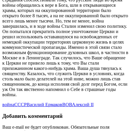
войны обращались к вере в Бога, шли в открывающиеся
храмы, которых на оккупированной территории было
открыто более 8 тысяч, а на не оккупированной было открыто
всего лишь менее тысячи. Но, тем не менее, война
завершилась, и в ходе войны Сталин изменил свою политику.
Он попытался прекратить полное уничтожение Церкви и
решил использовать остававшуюся на освобожденных от
немецкой оккупации территориях церковную жизнь в целях
коммунистической пропаганды. Именно в этой связи стало
возможным функционирование духовных школ, в частности в
Москве и в Ленинграде. Так случилось, что Ваше обращение
к Церкви не привело лишь к тому, что Вы стали
прихожанином какого-нибудь храма. Ваша душа тянулась к
священству. Казалось, что служить Церкви в условиях, когда
столь мало было делателей на этой ниве, можно лишь став
священником, до конца исполняя свой долг перед Богом, если
уж Он так явственно напомнил о Себе в страшные годы
войны.
война
СССР
Василий Ермаков
ВОВ
Алексий II
Добавить комментарий
Ваш e-mail не будет опубликован.
Обязательные поля