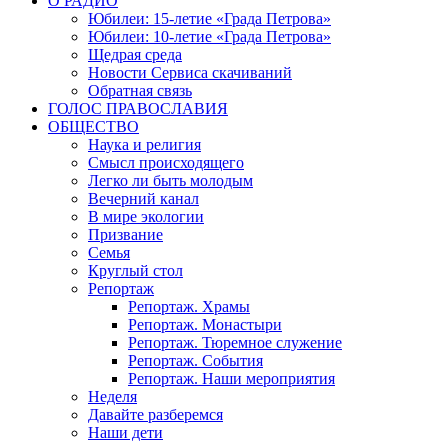
О РАДИО
Юбилеи: 15-летие «Града Петрова»
Юбилеи: 10-летие «Града Петрова»
Щедрая среда
Новости Сервиса скачиваний
Обратная связь
ГОЛОС ПРАВОСЛАВИЯ
ОБЩЕСТВО
Наука и религия
Смысл происходящего
Легко ли быть молодым
Вечерний канал
В мире экологии
Призвание
Семья
Круглый стол
Репортаж
Репортаж. Храмы
Репортаж. Монастыри
Репортаж. Тюремное служение
Репортаж. События
Репортаж. Наши мероприятия
Неделя
Давайте разберемся
Наши дети