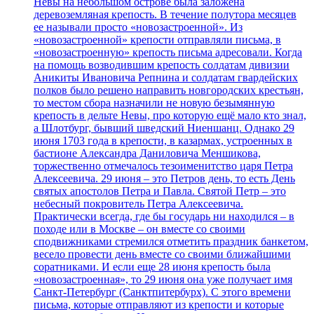
Невы на небольшом острове была заложена
деревоземляная крепость. В течение полутора месяцев
ее называли просто «новозастроенной». Из
«новозастроенной» крепости отправляли письма, в
«новозастроенную» крепость письма адресовали. Когда
на помощь возводившим крепость солдатам дивизии
Аникиты Ивановича Репнина и солдатам гвардейских
полков было решено направить новгородских крестьян,
то местом сбора назначили не новую безымянную
крепость в дельте Невы, про которую ещё мало кто знал,
а Шлотбург, бывший шведский Ниеншанц. Однако 29
июня 1703 года в крепости, в казармах, устроенных в
бастионе Александра Даниловича Меншикова,
торжественно отмечалось тезоименитство царя Петра
Алексеевича. 29 июня – это Петров день, то есть День
святых апостолов Петра и Павла. Святой Петр – это
небесный покровитель Петра Алексеевича.
Практически всегда, где бы государь ни находился – в
походе или в Москве – он вместе со своими
сподвижниками стремился отметить праздник банкетом,
весело провести день вместе со своими ближайшими
соратниками. И если еще 28 июня крепость была
«новозастроенная», то 29 июня она уже получает имя
Санкт-Петербург (Санктпитербурх). С этого времени
письма, которые отправляют из крепости и которые