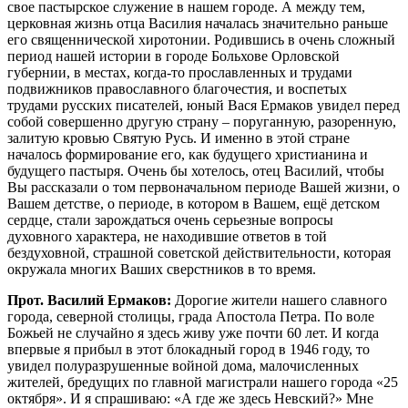
свое пастырское служение в нашем городе. А между тем,
церковная жизнь отца Василия началась значительно раньше
его священнической хиротонии. Родившись в очень сложный
период нашей истории в городе Больхове Орловской
губернии, в местах, когда-то прославленных и трудами
подвижников православного благочестия, и воспетых
трудами русских писателей, юный Вася Ермаков увидел перед
собой совершенно другую страну – поруганную, разоренную,
залитую кровью Святую Русь. И именно в этой стране
началось формирование его, как будущего христианина и
будущего пастыря. Очень бы хотелось, отец Василий, чтобы
Вы рассказали о том первоначальном периоде Вашей жизни, о
Вашем детстве, о периоде, в котором в Вашем, ещё детском
сердце, стали зарождаться очень серьезные вопросы
духовного характера, не находившие ответов в той
бездуховной, страшной советской действительности, которая
окружала многих Ваших сверстников в то время.
Прот. Василий Ермаков:
Дорогие жители нашего славного
города, северной столицы, града Апостола Петра. По воле
Божьей не случайно я здесь живу уже почти 60 лет. И когда
впервые я прибыл в этот блокадный город в 1946 году, то
увидел полуразрушенные войной дома, малочисленных
жителей, бредущих по главной магистрали нашего города «25
октября». И я спрашиваю: «А где же здесь Невский?» Мне