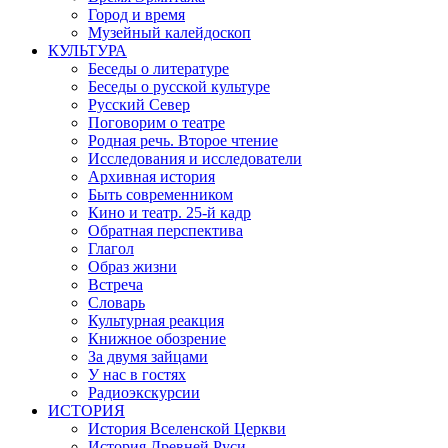
Город и время
Музейный калейдоскоп
КУЛЬТУРА
Беседы о литературе
Беседы о русской культуре
Русский Север
Поговорим о театре
Родная речь. Второе чтение
Исследования и исследователи
Архивная история
Быть современником
Кино и театр. 25-й кадр
Обратная перспектива
Глагол
Образ жизни
Встреча
Словарь
Культурная реакция
Книжное обозрение
За двумя зайцами
У нас в гостях
Радиоэкскурсии
ИСТОРИЯ
История Вселенской Церкви
История Древней Руси