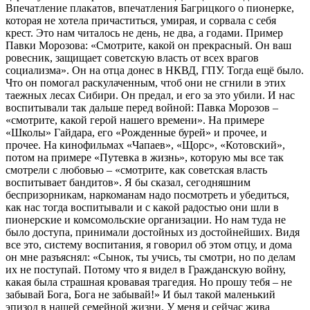
Впечатление плакатов, впечатления Багрицкого о пионерке,
которая не хотела причаститься, умирая, и сорвала с себя
крест. Это нам читалось не день, не два, а годами. Пример
Павки Морозова: «Смотрите, какой он прекрасный. Он ваш
ровесник, защищает советскую власть от всех врагов
социализма». Он на отца донес в НКВД, ГПУ. Тогда ещё было.
Что он помогал раскулаченным, чтоб они не сгнили в этих
таежных лесах Сибири. Он предал, и его за это убили. И нас
воспитывали так дальше перед войной: Павка Морозов –
«смотрите, какой герой нашего времени». На примере
«Школы» Гайдара, его «Рожденные бурей» и прочее, и
прочее. На кинофильмах «Чапаев», «Щорс», «Котовский»,
потом на примере «Путевка в жизнь», которую мы все так
смотрели с любовью – «смотрите, как советская власть
воспитывает бандитов». Я бы сказал, сегодняшним
беспризорникам, наркоманам надо посмотреть и убедиться,
как нас тогда воспитывали и с какой радостью они шли в
пионерские и комсомольские организации. Но нам туда не
было доступа, принимали достойных из достойнейших. Видя
все это, систему воспитания, я говорил об этом отцу, и дома
он мне разъяснял: «Сынок, ты учись, ты смотри, но по делам
их не поступай. Потому что я видел в Гражданскую войну,
какая была страшная кровавая трагедия. Но прошу тебя – не
забывай Бога, Бога не забывай!» И был такой маленький
эпизод в нашей семейной жизни. У меня и сейчас жива