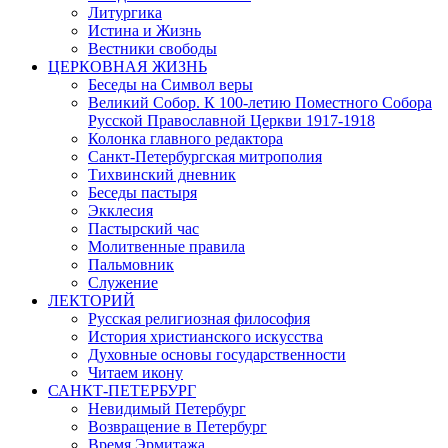
Литургика
Истина и Жизнь
Вестники свободы
ЦЕРКОВНАЯ ЖИЗНЬ
Беседы на Символ веры
Великий Собор. К 100-летию Поместного Собора
Русской Православной Церкви 1917-1918
Колонка главного редактора
Санкт-Петербургская митрополия
Тихвинский дневник
Беседы пастыря
Экклесия
Пастырский час
Молитвенные правила
Пальмовник
Служение
ЛЕКТОРИЙ
Русская религиозная философия
История христианского искусства
Духовные основы государственности
Читаем икону
САНКТ-ПЕТЕРБУРГ
Невидимый Петербург
Возвращение в Петербург
Время Эрмитажа