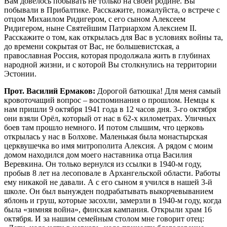
Вам довелось побывать не только на своей родине. Вы
побывали в Прибалтике. Расскажите, пожалуйста, о встрече с
отцом Михаилом Ридигером, с его сыном Алексеем
Ридигером, ныне Святейшим Патриархом Алексием II.
Расскажите о том, как открылась для Вас в условиях войны та,
до времени сокрытая от Вас, не большевистская, а
православная Россия, которая продолжала жить в глубинах
народной жизни, и с которой Вы столкнулись на территории
Эстонии.
Прот. Василий Ермаков:
Дорогой батюшка! Для меня самый кровоточащий вопрос – воспоминания о прошлом. Немцы к нам пришли 9 октября 1941 года в 12 часов дня. 3-го октября они взяли Орёл, который от нас в 62-х километрах. Уличных боев там прошло немного. И потом слышим, что церковь открылась у нас в Болхове. Маленькая была монастырская церквушечка во имя митрополита Алексия. А рядом с моим домом находился дом моего наставника отца Василия Веревкина. Он только вернулся из ссылки в 1940-м году, пробыв 8 лет на лесоповале в Архангельской области. Работы ему никакой не давали. А с его сыном я учился в нашей 3-й школе. Он был вынужден подрабатывать выкорчевыванием яблонь и груш, которые засохли, замерзли в 1940-м году, когда была «зимняя война», финская кампания. Открыли храм 16 октября. И за нашим семейным столом мне говорит отец: «Дети, надо идти в церковь, надо принести благодарение Богу, что дом не сгорел во время боев, никто из нас не ранен, ну, пошли». Когда я об этом услышал, на меня напал демонический страх. Мне было стыдно идти в церковь, потому что я воспитанник, как уже сказал, начальной советской школы – «Бога нет и без Бога». А где-то в тайне души осталось. Но приказ отца – закон детям, была строгая дисциплина. Они пошли семейно, я бежал затемно в пять утра, чтобы меня никто не увидел из тех соучеников, с которыми я учился в школе, или кто-то не спросил, куда я иду. Я бежал, обходил всё. Пришел в церковь, встал с родителями. И я, мои дорогие, ничего не понял. Я вертелся, как вертят сегодня головой все вновь прибывшие в храм Божий. Мне было ново – иконы, мне было очень любопытно, кто со мной стоит, кто молится. Мне было так интересно посмотреть, что там поется. Отстояв службу, ничего не поняв, но долг отцовский выполнив, я пошел домой. И опять боясь, как бы кто не увидал, как бы кто меня так не прихватил. Это продолжалось до 1942-го года. В 1942-м году, когда уже немца погнали, рядом с моим городом установился фронт, где-то километрах в 20-ти от нас. Зима была очень холодная, снежная; и меня немцы «сцапали» по-настоящему 6-го декабря 1941-го года, лопату в руки и иди снег чистить. А город был забит машинами, я стал работать у них. Наступило Рождество, и я пошел в церковь. Посмотрел уже иным, каким-то внутренним взором. Я почувствовал небо на земле – молитва. Коснулась моего сердца та одухотворенная молитвенная благодать скорбящих людей. Храм вмещал 3 тысячи человек и был забит битком. Сожженные фуфайки, прожженные платки, дети 3-4 лет, держащие за руку родителей. И особенно много было женщин, мужчин не было, не говоря уже о моем возрасте. И я почувствовал мое духовное обращение к Богу, несмотря на атеистическое воспитание в течение 15-ти лет – столько мне тогда было. Я сохранил домашнее воспитание, пришел в церковь и с этого дня неукоснительно не пропускал службы, работая у немцев под конвоем. У меня была кирка, лопата и кувалда 15 килограмм. Засыпали воронки, пилили дрова, чистили дороги и рыли окопы. Многие там были кроме меня. Отпускали нас только на субботу, воскресенье; и вот я, надев что почище, рубашку или какой пиджак, шел в церковь. И меня отец Василий (сосед мой) заметил и сказал: «Вася, иди ко мне, помогай, в алтарь». Пришел, показал – здесь ходить можно, здесь – нельзя и одел на меня стихарь. И Пасху 1942-го года я уже прошел в стихаре. Город был маленький, и когда меня увидели в стихаре, идущего со свечой по храму, а работали мы все в бригадах, я ощутил на себе весь удар насмешек, злобных слов, оскорблений моих сотоварищей по школе: «Вот поп пошел, вот поп идет!» Это были друзья мои. Неприятно было, страшно, больно, но сила духа, я сам не знаю почему, заставляла меня не смутиться, не оскорбиться, а идти своей дорогой жизни. В 1943-м году, в день памяти Алексея, человека Божия, отец Василий ввел меня в алтарь и сказал еще: «Делай все». И я, не забывая храм, помогал. С каждым разом, посещая церковь Божию, я укреплялся в вере, в благочестии. Как результат моей церковной и домашней молитвы, я ощутил помощь Божию практически, когда наступил страшный 1943 год, Курско-Орловская битва. И вот, начиная с 5-го июля 43-го года, мы уже понимали, что идет война, мы видели, как немцы стали отступать. Мы видели разрывы наших снарядов, как немецкие по 300-400 самолетов полетели бомбить передовую советских войск. Мы уже поняли – нам подходит конец, идут наши, наступают освободители. А здесь пошел обстрел, пошла бомбежка, и немцы стали забирать молодежь. Какую? Вот увидел на дороге меня – ко мне пошел, втолкнул в машину или там в повозку, домой уже не вернешься. Видя это, мы пришли домой с сестрой после работы 13 июля 1943 года. И вдруг 16-го июля немцы уже собирали молодежь. Мы тогда глянули и бегом через сад. Был благоприятный момент, нам удалось пройти мимо городского кладбища за город. Там был такой Павловский поселок. Взял с собой родительское благословение – икону, рваные ботинки от пленных, там где-то их отец купил; икону – его благословение, Евангелие мне кто-то дал, и я пошел. И вот с 1943 года до окончания войны я родителей больше не видал. Когда меня уже гнали по Орловщине, посадили в Навле под Брянском на запад, я проехал Брянск, Семизерки, Почеп, Унечу, Даугавпилс, и нас хотели везти в Германию. Но здесь повернули на Эстонию, и 1-го сентября 1943 года я очутился в лагере Пылюкюва, что в 100 километрах от Таллинна. Это бывшая база Балтийского флота. Нас было тысяч 6-7 орловских, тысяч шесть было из Дюгельгофа, Петергофа, Пушкина. Их так же вывезли, это я помню. Мы были одни в лагере, в так называемом «карантинном лагере», потому что нас заели вши. Вы этого, слава Богу, не знаете и знать Вам этого не надо. Голодовка была страшная. И смотрю, прошло недельки две, приезжает священник в лагерь совершить Литургию. Ну там, кто желает – приходите, пошел и я. И я вижу, понимал тогда уже, переносной престол, чаша, антиминс. Псаломщик, ныне митрополит Корнилий, мой духовный наставник отец Михаил Ридигер. Нашелся хор из ленинградских тогда еще изгнанных беженцев из под Ленинграда. Они стали служить и молиться. Вот здесь я воочию убедился, какое благо то, что мы не остались брошенными священниками города Таллинна. Я опять увидел, как люди молятся в совместной молитве. А в лагере негде было помолиться. Помню, был большой камень, я брал свою икону родительского, отцовского благословения, Спасителя (она у меня цела и сегодня), ставил ее на камень и как молился я, это хорошо помню, так своими словами. А молитва была одна: «Господи, сохрани мне жизнь. Господи, чтоб в Германию не отправили. Господи, спаси меня, родителей чтоб мне увидать». Это была такая страшная, родные, ностальгия, потерять родных. И я, поэтому, обращаюсь к тем, кто еще куражится над родителями – берегите родителей. Это неповторимое счастье. А наступающие года несли страшное, страшное одиночество. Потом приезжает вместе с ними такой мальчонка. Ну, посмотрели мы, как пишет в «Собеседнике» в майском номере ныне здравствующий первосвятитель нашей Русской Церкви Патриарх Алексий, там и меня он вспоминает. Как он приехал, посмотрел и как увидел, что вера православная не погибла в сердцах советских людей, она ярко засветилась в лагерях. Далее приезжает отец Михаил, а с ним мой отец Василий, они вошли в контакт. И любовью, заботами теперь митрополита Корнилия, а тогда еще просто Вячеслава, нас отпустили, он выхлопотал, в Таллинн. Прибыли мы в Таллинн на Покров, 14-го октября 1943 года. Нам дала комнату одна христианка заботящаяся, пожить временно. И бросив пожитки, я бегом пошел в храм Божий. Сказали «идите туда, вот к Симеоновской церкви». Я пришел, доходяга, меня от ветра качало, я сделал первый шаг не куда-то, а в храм Божий. Далее, посещая храм, я встретился с русской эмиграцией. Где-то в октябре месяце я встретился (тогда еще жили в Семеновском доме) с Лешей Ридигером. И мы уже на своем, так сказать, мальчишеском языке беседовали. Я сразу вошел в их духовный мир. Мы с ним вместе пономарили, вместе звонили в колокола, вместе иподиаконствовали у владыки Павла Дмитриева. И мы так сроднились, вместе вставали в соборе Александра Невского, который был закрыт три года в эстонское время, когда бросил его митрополит Александр, укатив еще до войны в Швецию. У нас была очень крепкая, любвеобильная дружба, дружба братьев по вере, братьев по духу. И я на себе очень ощутил великую радость духовного общения с семьей отца Михаила, матерью Еленой Иосифовной и теперешнего патриарха Алексия. Они учили меня духовной жизни, давали литературу. Первая моя духовная книжка была о Валааме, называлась «Остров Валаам». Затем книга Никифора Волгина «Дорожный посох», потом ряд других. Я читал немецкие газеты, которые тогда выходили. Там были очень интересные статьи об уничтожении всех церквей в России. И мне тогда они еще сказали: «Вы знаете, Вася, вот у нас был священник, вот это да! Отец Александр Осипов». А я: «Где он хоть теперь-то?» – «Да вот его мобилизовали в 1941 году». Вот был отец Александр Киселев, Царство ему Небесное, – мой духовный отец, то есть он входил в мир души. Я встречался с эмигрантами, читал их литературу – воспоминания Краснова, Деникина, все это было. И тогда еще нашел я книжку Нилуса «Великое в малом», «Катакомбы». Я стал читать, заинтересовался, то есть я уже вошел в этот мир духовный, ведь я Россию понимаю. Они меня воспитывали все. И осталась во мне великая, добрая память о том прекрасном человеческом общении с этой прекраснейшей семьей. Мы так жили. И потом, когда уже я уезжал после войны на работы в штабе флота в Таллинне, я все-таки прошел войну, так сказать, участник войны, я видел все это. И поехал искать родителей. Я уехал из Таллинна в июне 1945 года, где-то через месяц после окончания войны. У меня все документы есть, конечно. Со слезами на глазах прощался с этой семьей. Провожали меня отец Михаил, мать Елена Иосифовна и я помню, естественно, Леша и там еще друзья. И я думал, что их больше не встречу. Наступил 1946 год. По его вызову, по его сердцу я здесь поступил первооткрывателем вместе с ним в нашу духовную школу – семинарию и академию. Вот, батюшка дорогой, я д