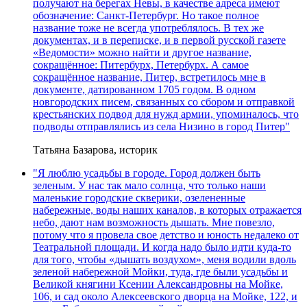
получают на берегах Невы, в качестве адреса имеют
обозначение: Санкт-Петербург. Но такое полное
название тоже не всегда употреблялось. В тех же
документах, и в переписке, и в первой русской газете
«Ведомости» можно найти и другое название,
сокращённое: Питербурх, Петербурх. А самое
сокращённое название, Питер, встретилось мне в
документе, датированном 1705 годом. В одном
новгородских писем, связанных со сбором и отправкой
крестьянских подвод для нужд армии, упоминалось, что
подводы отправлялись из села Низино в город Питер"
Татьяна Базарова, историк
"Я люблю усадьбы в городе. Город должен быть
зеленым. У нас так мало солнца, что только наши
маленькие городские скверики, озелененные
набережные, воды наших каналов, в которых отражается
небо, дают нам возможность дышать. Мне повезло,
потому что я провела свое детство и юность недалеко от
Театральной площади. И когда надо было идти куда-то
для того, чтобы «дышать воздухом», меня водили вдоль
зеленой набережной Мойки, туда, где были усадьбы и
Великой княгини Ксении Александровны на Мойке,
106, и сад около Алексеевского дворца на Мойке, 122, и