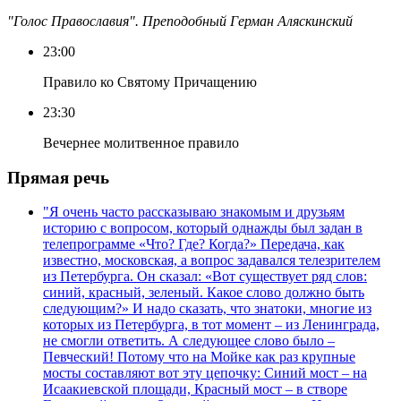
"Голос Православия". Преподобный Герман Аляскинский
23:00
Правило ко Святому Причащению
23:30
Вечернее молитвенное правило
Прямая речь
"Я очень часто рассказываю знакомым и друзьям
историю с вопросом, который однажды был задан в
телепрограмме «Что? Где? Когда?» Передача, как
известно, московская, а вопрос задавался телезрителем
из Петербурга. Он сказал: «Вот существует ряд слов:
синий, красный, зеленый. Какое слово должно быть
следующим?» И надо сказать, что знатоки, многие из
которых из Петербурга, в тот момент – из Ленинграда,
не смогли ответить. А следующее слово было –
Певческий! Потому что на Мойке как раз крупные
мосты составляют вот эту цепочку: Синий мост – на
Исаакиевской площади, Красный мост – в створе