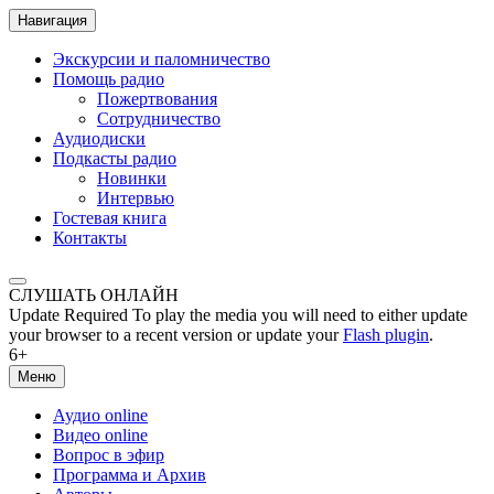
Навигация
Экскурсии и паломничество
Помощь радио
Пожертвования
Сотрудничество
Аудиодиски
Подкасты радио
Новинки
Интервью
Гостевая книга
Контакты
СЛУШАТЬ ОНЛАЙН
Update Required
To play the media you will need to either update
your browser to a recent version or update your
Flash plugin
.
6+
Меню
Аудио online
Видео online
Вопрос в эфир
Программа и Архив