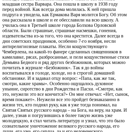
младшая сестра Варвара. Она пошла в школу в 1938 году
перед войной. Как всегда дома молилась. К ней пришла
подруга и увидела, как Ермакова Варя молится Богу. Об этом
она рассказала в школе и ее обесславили на всю школу. А
училась она в Третьей школе города Болхова Орловской
области. Были страшные, страшные насмешки, гонения,
издевательства из-за того, что она крестится. Далее всегда в
дни советских праздников, особенно 7-го ноября, несли
антирелигиозные плакаты. Несли кощунствующего
Чемберлена, на какой-то фанере сделанных священников в
камилавке, рясах, разбросанные, и пели кощунственные стихи
Демьяна Бедного и ряд других безбожников, которых можно
почитать в журнале «Безбожник». Так я до войны
воспитывался в голоде, холоде, но в строгой домашней
обстановке. И я задавал отцу вопрос: «Папа, как же так,
смотри, какие храмы». Особенно ощущалось духовное
уныние, сиротство в дни Рождества и Пасхи. «Смотри, как
это, неужели это все кончится?» Он мне отвечал: «Нет, сынок,
время покажет». Неужели все это пройдет безнаказанно в
жизни тех, кто поднял руку, как я уже тогда понимал, на
Святая Святых русского народа – на Бога, на веру, на храм. И
далее, узнав и погрузившись в более такую жизнь уже
молодецкую, я стал читать литературу и узнал, что это было
сознательное уничтожение великого русского народа, его
души, его ума, его сердца, да и его человеческого