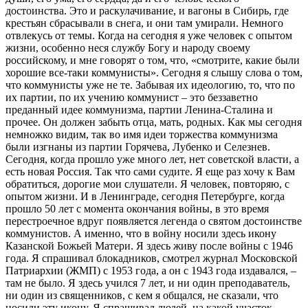
достоинства. Это и раскулачивание, и вагоны в Сибирь, где
крестьян сбрасывали в снега, и они там умирали. Немного
отвлекусь от темы. Когда на сегодня я уже человек с опытом
жизни, особенно неся службу Богу и народу своему
российскому, и мне говорят о том, что, «смотрите, какие были
хорошие все-таки коммунисты». Сегодня я слышу слова о том,
что коммунисты уже не те. Забывая их идеологию, то, что по
их партии, по их учению коммунист – это беззаветно
преданный идее коммунизма, партии Ленина-Сталина и
прочее. Он должен забыть отца, мать, родных. Как мы сегодня
немножко видим, так во имя идеи торжества коммунизма
были изгнаны из партии Горячева, Лубенко и Селезнев.
Сегодня, когда прошло уже много лет, нет советской власти, а
есть новая Россия. Так что сами судите. Я еще раз хочу к Вам
обратиться, дорогие мои слушатели. Я человек, повторяю, с
опытом жизни. И в Ленинграде, сегодня Петербурге, когда
прошло 50 лет с момента окончания войны, в это время
перестроечное вдруг появляется легенда о святом достоинстве
коммунистов. А именно, что в войну носили здесь икону
Казанской Божьей Матери. Я здесь живу после войны с 1946
года. Я спрашивал блокадников, смотрел журнал Московской
Патриархии (ЖМП) с 1953 года, а он с 1943 года издавался, –
там не было. Я здесь учился 7 лет, и ни один преподаватель,
ни один из священников, с кем я общался, не сказали, что
носили эту икону. Я спрашивал людей, на какой участок