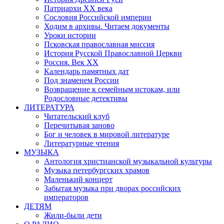
Патриархи XX века
Сословия Российской империи
Ходим в архивы. Читаем документы
Уроки истории
Псковская православная миссия
История Русской Православной Церкви
Россия. Век ХХ
Календарь памятных дат
Под знаменем России
Возвращение к семейным истокам, или
Родословные детективы
ЛИТЕРАТУРА
Читательский клуб
Перечитывая заново
Бог и человек в мировой литературе
Литературные чтения
МУЗЫКА
Антология христианской музыкальной культуры
Музыка петербургских храмов
Маленький концерт
Забытая музыка при дворах российских
императоров
ДЕТЯМ
Жили-были дети