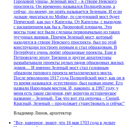
Гороховой улицы, Зеленый мост – в створе Невского
проспекта. Он временно назывался Полицейским, а
сейчас, по-моему, он опять называется Зеленым. И если
дальше двигаться по Мойке, то следующий мост будет
Певческий, как раз у Капеллы. От Капеллы, с выходом,
с расширением как бы к Дворцовой площади. Эти
мосты тоже все были сделаны первоначально из таких
чугунных ящиков. Причем Зеленый мост, который
находится в створе Невского проспекта, был по этой
конструкции построен первым и стал образцовым. В
Петербурге очень любят образцовые проекты. Еще в
Петровскую эпоху Трезини и другие архитекторы
разрабатывали проекты целых рядов образцовых жилых
домов… И именно Зеленый мост стал головным
образцом типового проекта металлического моста.
После революции 1917 года Полицейский мост, как он в
то время назывался, естественно, был назван иначе. Его
назвали Народным мостом. И, наконец, в 1997 году, у
меня есть такие сведения, ему вернули историческое
название – Зеленый. Так что вот эта цепочка – Синий,
Красный, Зеленый – продолжает существовать и сейчас"
Владимир Линов, архитектор
"Все, наверное, знают, что 16 мая 1703 года в дельте