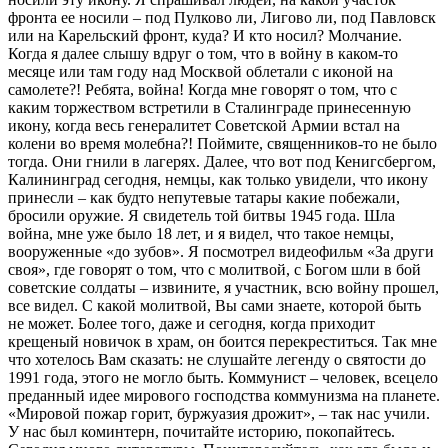
фронта ее носили – под Пулково ли, Лигово ли, под Павловск
или на Карельский фронт, куда? И кто носил? Молчание.
Когда я далее слышу вдруг о том, что в войну в каком-то
месяце или там году над Москвой облетали с иконой на
самолете?! Ребята, война! Когда мне говорят о том, что с
каким торжеством встретили в Сталинграде принесенную
икону, когда весь генералитет Советской Армии встал на
колени во время молебна?! Поймите, священников-то не было
тогда. Они гнили в лагерях. Далее, что вот под Кенигсбергом,
Калининград сегодня, немцы, как только увидели, что икону
принесли – как будто непутевые татары какие побежали,
бросили оружие. Я свидетель той битвы 1945 года. Шла
война, мне уже было 18 лет, и я видел, что такое немцы,
вооруженные «до зубов». Я посмотрел видеофильм «За други
своя», где говорят о том, что с молитвой, с Богом шли в бой
советские солдаты – извините, я участник, всю войну прошел,
все видел. С какой молитвой, Вы сами знаете, которой быть
не может. Более того, даже и сегодня, когда приходит
крещеный новичок в храм, он боится перекреститься. Так мне
что хотелось Вам сказать: не слушайте легенду о святости до
1991 года, этого не могло быть. Коммунист – человек, всецело
преданный идее мирового господства коммунизма на планете.
«Мировой пожар горит, буржуазия дрожит», – так нас учили.
У нас был коминтерн, почитайте историю, покопайтесь.