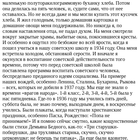
маленькую полуторакилограммовую буханку хлеба. Потом
она делилась на пять человек, и, судите сами, что от нее
оставалось. Но не всегда даже и мы могли купить этот кусочек
хлеба. Я жил голодным, только домашняя картошка и
домашние овощи меня поддерживали. Но никогда я, по
словам наставления отца, не падал духом. На меня смотрели
вокруг закрытые храмы, выбитые окна, покосившиеся кресты.
И особенно я ощутил это безбожие во всей ярости, когда я
пошел учиться в нашу советскую школу в 1934 году. Она меня
встретила холодом, обстановкой серости. И вначале я
окунулся в воспитание советской действительности того
времени, потому что перед советской школой была
поставлена программа воспитать советского человека,
беспредельно преданного идеям социализма. На примере
наших вождей, особенно Ленина, Сталина, Бухарина, Рыкова
– всех, которых не добили в 1937 году. Мы еще не знали о
времени «врагов народа». 1-й класс, 2-й, 3-й, 4-й, 5-й была у
нас пятидневка. Где-то в 1936 году мы учились пять дней,
суббота была, не знаю почему, выходным днем, в воскресенье
учились. Были плакаты, когда наступали христианские
праздники, особенно Пасха, Рождество: «Попа не
принимаем!» И я помню сейчас смутно, какие кощунственные
были стихи Демьяна Бедного, как-то: «Три старушки-
побирушки, два трухлявых старика, скучно, скучно
церковушке: не берешь ты пятака». Да еще были ядовитее.