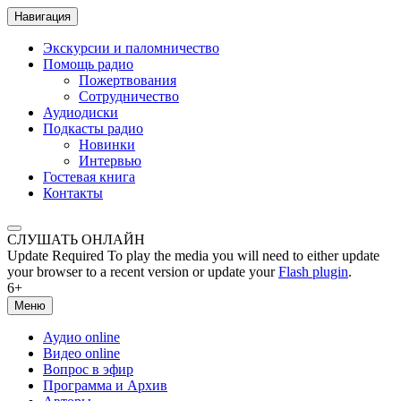
Навигация
Экскурсии и паломничество
Помощь радио
Пожертвования
Сотрудничество
Аудиодиски
Подкасты радио
Новинки
Интервью
Гостевая книга
Контакты
СЛУШАТЬ ОНЛАЙН
Update Required
To play the media you will need to either update
your browser to a recent version or update your
Flash plugin
.
6+
Меню
Аудио online
Видео online
Вопрос в эфир
Программа и Архив