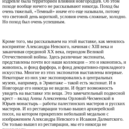
издревле была территорией влияния новгородцев. Об этом
походе вообще ничего не рассказывают никогда. Поход бы
очень тяжелый, «Темный» иначе его еще называли, потому
что световой день короткий, условия очень сложные, холодно.
Но поход был очень успешным.
Кроме того, мы рассказываем на этой выставке, как менялось
восприятие Александра Невского, начиная с XIII века и
заканчивая серединой XX века, периодом Великой
Отечественной войны. Здесь различные экспонаты,
представлены почти все наши коллекции – это и иконопись, и
живопись, и фонд фарфора, и фонд декоративно-прикладного
искусства. Многие из этих экспонатов выставлены впервые.
Некоторые из них уже экспонировались в центральных
музеях, например, в Эрмитаже – такой есть экспонат. И в
Новгороде его никогда не видели. И будет возможность
увидеть на выставке эти вещи. Это замечательный подвесной
крест – вклад Анны Алексеевны Орловой-Чесменской в
Юрьев монастырь – работы палестинских мастеров и русских
мастеров. И из реставрации только вышел архиерейский
посох, на котором прикреплен небольшой медальон с
изображением Александра Невского и Исаакия Далматского.
Он только вышел из реставрации, мы его никогда не