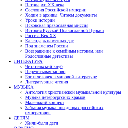
Патриархи XX века
Сословия Российской империи
Ходим в архивы. Читаем документы
Уроки истории
Псковская православная миссия
История Русской Православной Церкви
Россия. Век ХХ
Календарь памятных дат
Под знаменем России
Возвращение к семейным истокам, или
Родословные детективы
ЛИТЕРАТУРА
Читательский клуб
Перечитывая заново
Бог и человек в мировой литературе
Литературные чтения
МУЗЫКА
Антология христианской музыкальной культуры
Музыка петербургских храмов
Маленький концерт
Забытая музыка при дворах российских
императоров
ДЕТЯМ
Жили-были дети