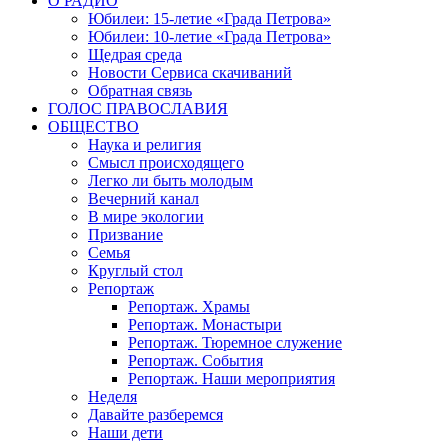
О РАДИО
Юбилеи: 15-летие «Града Петрова»
Юбилеи: 10-летие «Града Петрова»
Щедрая среда
Новости Сервиса скачиваний
Обратная связь
ГОЛОС ПРАВОСЛАВИЯ
ОБЩЕСТВО
Наука и религия
Смысл происходящего
Легко ли быть молодым
Вечерний канал
В мире экологии
Призвание
Семья
Круглый стол
Репортаж
Репортаж. Храмы
Репортаж. Монастыри
Репортаж. Тюремное служение
Репортаж. События
Репортаж. Наши мероприятия
Неделя
Давайте разберемся
Наши дети