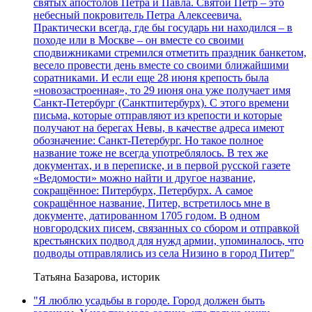
святых апостолов Петра и Павла. Святой Петр – это
небесный покровитель Петра Алексеевича.
Практически всегда, где бы государь ни находился – в
походе или в Москве – он вместе со своими
сподвижниками стремился отметить праздник банкетом,
весело провести день вместе со своими ближайшими
соратниками. И если еще 28 июня крепость была
«новозастроенная», то 29 июня она уже получает имя
Санкт-Петербург (Санктпитербурх). С этого времени
письма, которые отправляют из крепости и которые
получают на берегах Невы, в качестве адреса имеют
обозначение: Санкт-Петербург. Но такое полное
название тоже не всегда употреблялось. В тех же
документах, и в переписке, и в первой русской газете
«Ведомости» можно найти и другое название,
сокращённое: Питербурх, Петербурх. А самое
сокращённое название, Питер, встретилось мне в
документе, датированном 1705 годом. В одном
новгородских писем, связанных со сбором и отправкой
крестьянских подвод для нужд армии, упоминалось, что
подводы отправлялись из села Низино в город Питер"
Татьяна Базарова, историк
"Я люблю усадьбы в городе. Город должен быть