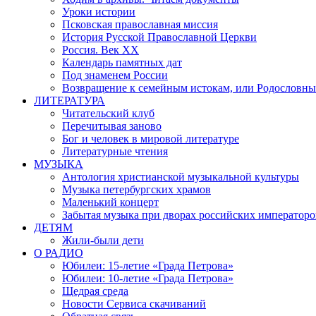
Уроки истории
Псковская православная миссия
История Русской Православной Церкви
Россия. Век ХХ
Календарь памятных дат
Под знаменем России
Возвращение к семейным истокам, или Родословны
ЛИТЕРАТУРА
Читательский клуб
Перечитывая заново
Бог и человек в мировой литературе
Литературные чтения
МУЗЫКА
Антология христианской музыкальной культуры
Музыка петербургских храмов
Маленький концерт
Забытая музыка при дворах российских императоро
ДЕТЯМ
Жили-были дети
О РАДИО
Юбилеи: 15-летие «Града Петрова»
Юбилеи: 10-летие «Града Петрова»
Щедрая среда
Новости Сервиса скачиваний