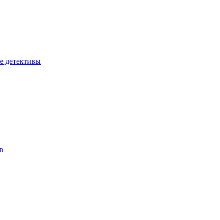
е детективы
в