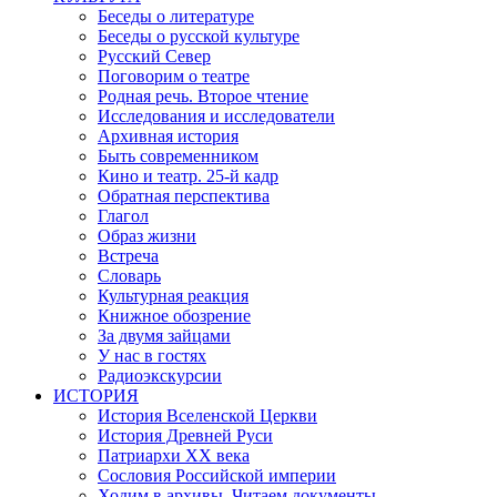
Беседы о литературе
Беседы о русской культуре
Русский Север
Поговорим о театре
Родная речь. Второе чтение
Исследования и исследователи
Архивная история
Быть современником
Кино и театр. 25-й кадр
Обратная перспектива
Глагол
Образ жизни
Встреча
Словарь
Культурная реакция
Книжное обозрение
За двумя зайцами
У нас в гостях
Радиоэкскурсии
ИСТОРИЯ
История Вселенской Церкви
История Древней Руси
Патриархи XX века
Сословия Российской империи
Ходим в архивы. Читаем документы