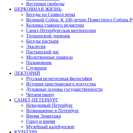
Вестники свободы
ЦЕРКОВНАЯ ЖИЗНЬ
Беседы на Символ веры
Великий Собор. К 100-летию Поместного Собора Р
Колонка главного редактора
Санкт-Петербургская митрополия
Тихвинский дневник
Беседы пастыря
Экклесия
Пастырский час
Молитвенные правила
Пальмовник
Служение
ЛЕКТОРИЙ
Русская религиозная философия
История христианского искусства
Духовные основы государственности
Читаем икону
САНКТ-ПЕТЕРБУРГ
Невидимый Петербург
Возвращение в Петербург
Время Эрмитажа
Город и время
Музейный калейдоскоп
КУЛЬТУРА