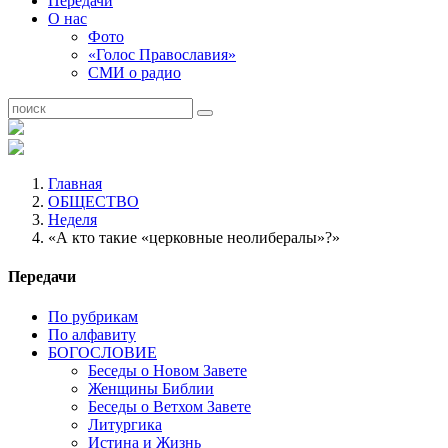
Передачи
О нас
Фото
«Голос Православия»
СМИ о радио
Главная
ОБЩЕСТВО
Неделя
«А кто такие «церковные неолибералы»?»
Передачи
По рубрикам
По алфавиту
БОГОСЛОВИЕ
Беседы о Новом Завете
Женщины Библии
Беседы о Ветхом Завете
Литургика
Истина и Жизнь