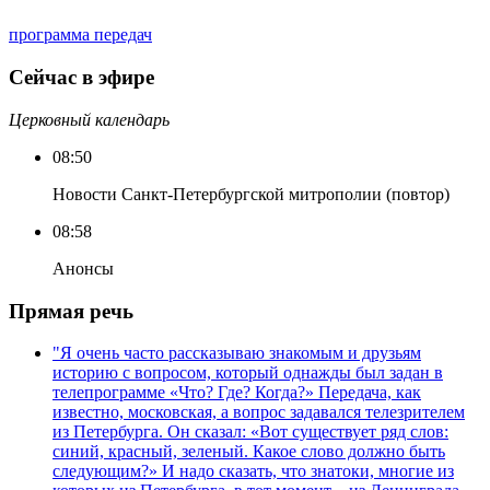
программа передач
Сейчас в эфире
Церковный календарь
08:50
Новости Санкт-Петербургской митрополии (повтор)
08:58
Анонсы
Прямая речь
"Я очень часто рассказываю знакомым и друзьям
историю с вопросом, который однажды был задан в
телепрограмме «Что? Где? Когда?» Передача, как
известно, московская, а вопрос задавался телезрителем
из Петербурга. Он сказал: «Вот существует ряд слов:
синий, красный, зеленый. Какое слово должно быть
следующим?» И надо сказать, что знатоки, многие из