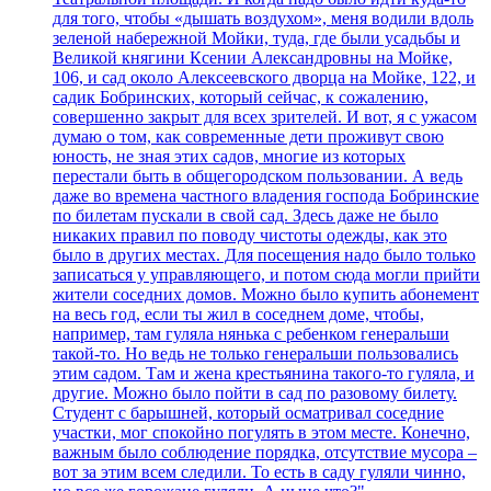
для того, чтобы «дышать воздухом», меня водили вдоль
зеленой набережной Мойки, туда, где были усадьбы и
Великой княгини Ксении Александровны на Мойке,
106, и сад около Алексеевского дворца на Мойке, 122, и
садик Бобринских, который сейчас, к сожалению,
совершенно закрыт для всех зрителей. И вот, я с ужасом
думаю о том, как современные дети проживут свою
юность, не зная этих садов, многие из которых
перестали быть в общегородском пользовании. А ведь
даже во времена частного владения господа Бобринские
по билетам пускали в свой сад. Здесь даже не было
никаких правил по поводу чистоты одежды, как это
было в других местах. Для посещения надо было только
записаться у управляющего, и потом сюда могли прийти
жители соседних домов. Можно было купить абонемент
на весь год, если ты жил в соседнем доме, чтобы,
например, там гуляла нянька с ребенком генеральши
такой-то. Но ведь не только генеральши пользовались
этим садом. Там и жена крестьянина такого-то гуляла, и
другие. Можно было пойти в сад по разовому билету.
Студент с барышней, который осматривал соседние
участки, мог спокойно погулять в этом месте. Конечно,
важным было соблюдение порядка, отсутствие мусора –
вот за этим всем следили. То есть в саду гуляли чинно,