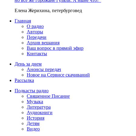
но все же горожане гуляли. А ныне что?"
Елена Жерихина, петербурговед
Главная
О радио
Авторы
Передачи
Архив вещания
Ваш вопрос в прямой эфир
Контакты
День за днем
Анонсы передач
Новое на Сервисе скачиваний
Рассылка
Подкасты радио
Священное Писание
Музыка
Литература
Аудиокниги
История
Детям
Видео