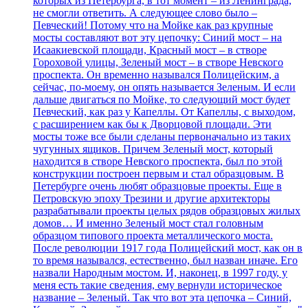
которых из Петербурга, в тот момент – из Ленинграда,
не смогли ответить. А следующее слово было –
Певческий! Потому что на Мойке как раз крупные
мосты составляют вот эту цепочку: Синий мост – на
Исаакиевской площади, Красный мост – в створе
Гороховой улицы, Зеленый мост – в створе Невского
проспекта. Он временно назывался Полицейским, а
сейчас, по-моему, он опять называется Зеленым. И если
дальше двигаться по Мойке, то следующий мост будет
Певческий, как раз у Капеллы. От Капеллы, с выходом,
с расширением как бы к Дворцовой площади. Эти
мосты тоже все были сделаны первоначально из таких
чугунных ящиков. Причем Зеленый мост, который
находится в створе Невского проспекта, был по этой
конструкции построен первым и стал образцовым. В
Петербурге очень любят образцовые проекты. Еще в
Петровскую эпоху Трезини и другие архитекторы
разрабатывали проекты целых рядов образцовых жилых
домов… И именно Зеленый мост стал головным
образцом типового проекта металлического моста.
После революции 1917 года Полицейский мост, как он в
то время назывался, естественно, был назван иначе. Его
назвали Народным мостом. И, наконец, в 1997 году, у
меня есть такие сведения, ему вернули историческое
название – Зеленый. Так что вот эта цепочка – Синий,