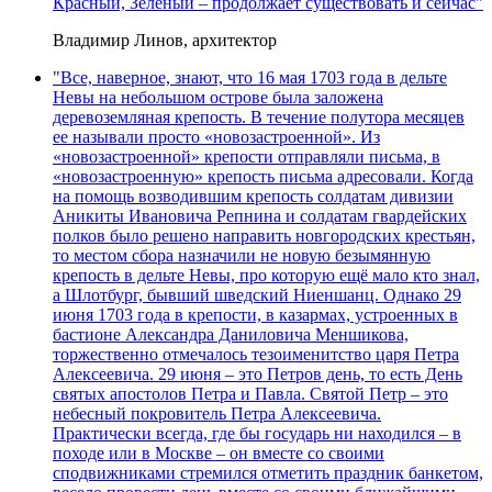
Красный, Зеленый – продолжает существовать и сейчас"
Владимир Линов, архитектор
"Все, наверное, знают, что 16 мая 1703 года в дельте
Невы на небольшом острове была заложена
деревоземляная крепость. В течение полутора месяцев
ее называли просто «новозастроенной». Из
«новозастроенной» крепости отправляли письма, в
«новозастроенную» крепость письма адресовали. Когда
на помощь возводившим крепость солдатам дивизии
Аникиты Ивановича Репнина и солдатам гвардейских
полков было решено направить новгородских крестьян,
то местом сбора назначили не новую безымянную
крепость в дельте Невы, про которую ещё мало кто знал,
а Шлотбург, бывший шведский Ниеншанц. Однако 29
июня 1703 года в крепости, в казармах, устроенных в
бастионе Александра Даниловича Меншикова,
торжественно отмечалось тезоименитство царя Петра
Алексеевича. 29 июня – это Петров день, то есть День
святых апостолов Петра и Павла. Святой Петр – это
небесный покровитель Петра Алексеевича.
Практически всегда, где бы государь ни находился – в
походе или в Москве – он вместе со своими
сподвижниками стремился отметить праздник банкетом,