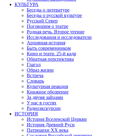
КУЛЬТУРА
Беседы о литературе
Беседы о русской культуре
Русский Север
Поговорим о театре
Родная речь. Второе чтение
Исследования и исследователи
Архивная история
Быть современником
Кино и театр. 25-й кадр
Обратная перспектива
Глагол
Образ жизни
Встреча
Словарь
Культурная реакция
Книжное обозрение
За двумя зайцами
У нас в гостях
Радиоэкскурсии
ИСТОРИЯ
История Вселенской Церкви
История Древней Руси
Патриархи XX века
Сословия Российской империи