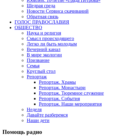
Юбилеи: 10-летие «Града Петрова»
Щедрая среда
Новости Сервиса скачиваний
Обратная связь
ГОЛОС ПРАВОСЛАВИЯ
ОБЩЕСТВО
Наука и религия
Смысл происходящего
Легко ли быть молодым
Вечерний канал
В мире экологии
Призвание
Семья
Круглый стол
Репортаж
Репортаж. Храмы
Репортаж. Монастыри
Репортаж. Тюремное служение
Репортаж. События
Репортаж. Наши мероприятия
Неделя
Давайте разберемся
Наши дети
Помощь радио