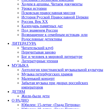
Ходим в архивы. Читаем документы
Уроки истории
Псковская православная миссия
История Русской Православной Церкви
Россия. Век ХХ
Календарь памятных дат
Под знаменем России
Возвращение к семейным истокам, или
Родословные детективы
ЛИТЕРАТУРА
Читательский клуб
Перечитывая заново
Бог и человек в мировой литературе
Литературные чтения
МУЗЫКА
Антология христианской музыкальной культуры
Музыка петербургских храмов
Маленький концерт
Забытая музыка при дворах российских
императоров
ДЕТЯМ
Жили-были дети
О РАДИО
Юбилеи: 15-летие «Града Петрова»