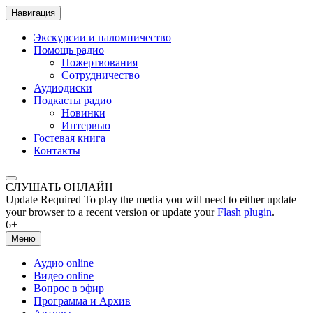
Навигация
Экскурсии и паломничество
Помощь радио
Пожертвования
Сотрудничество
Аудиодиски
Подкасты радио
Новинки
Интервью
Гостевая книга
Контакты
СЛУШАТЬ ОНЛАЙН
Update Required
To play the media you will need to either update
your browser to a recent version or update your
Flash plugin
.
6+
Меню
Аудио online
Видео online
Вопрос в эфир
Программа и Архив