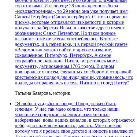
весело провести день вместе со своими ближайшими
соратниками. И если еще 28 июня крепость была
«новозастроенная», то 29 июня она уже получает имя
Санкт-Петербург (Санктпитербурх). С этого времени
письма, которые отправляют из крепости и которые
получают на берегах Невы, в качестве адреса имеют
обозначение: Санкт-Петербург. Но такое полное
название тоже не всегда употреблялось. В тех же
документах, и в переписке, и в первой русской газете
«Ведомости» можно найти и другое название,
сокращённое: Питербурх, Петербурх. А самое
сокращённое название, Питер, встретилось мне в
документе, датированном 1705 годом. В одном
новгородских писем, связанных со сбором и отправкой
крестьянских подвод для нужд армии, упоминалось, что
подводы отправлялись из села Низино в город Питер"
Татьяна Базарова, историк
"Я люблю усадьбы в городе. Город должен быть
зеленым. У нас так мало солнца, что только наши
маленькие городские скверики, озелененные
набережные, воды наших каналов, в которых отражается
небо, дают нам возможность дышать. Мне повезло,
потому что я провела свое детство и юность недалеко от
Театральной площади. И когда надо было идти куда-то