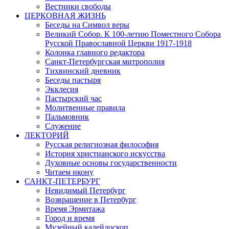
Вестники свободы
ЦЕРКОВНАЯ ЖИЗНЬ
Беседы на Символ веры
Великий Собор. К 100-летию Поместного Собора
Русской Православной Церкви 1917-1918
Колонка главного редактора
Санкт-Петербургская митрополия
Тихвинский дневник
Беседы пастыря
Экклесия
Пастырский час
Молитвенные правила
Пальмовник
Служение
ЛЕКТОРИЙ
Русская религиозная философия
История христианского искусства
Духовные основы государственности
Читаем икону
САНКТ-ПЕТЕРБУРГ
Невидимый Петербург
Возвращение в Петербург
Время Эрмитажа
Город и время
Музейный калейдоскоп