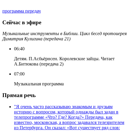
программа передач
Сейчас в эфире
Музыкальные инструменты в Библии. Цикл бесед протоиерея
Димитрия Кулигина (передача 21)
06:40
Детям. П.Асбьёрнсен. Королевские зайцы. Читает
А.Битюкова (передача 2)
07:00
Музыкальная программа
Прямая речь
"Я очень часто рассказываю знакомым и друзьям
историю с вопросом, который однажды был задан в
телепрограмме «Что? Где? Когда?» Передача, как
известно, московская, а вопрос задавался телезрителем
из Петербурга. Он сказал: «Вот существует ряд слов: