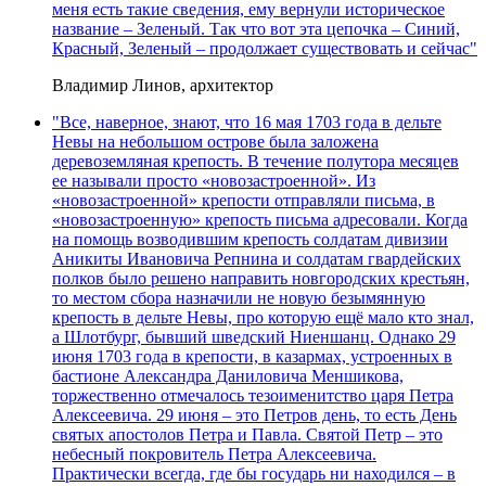
меня есть такие сведения, ему вернули историческое
название – Зеленый. Так что вот эта цепочка – Синий,
Красный, Зеленый – продолжает существовать и сейчас"
Владимир Линов, архитектор
"Все, наверное, знают, что 16 мая 1703 года в дельте
Невы на небольшом острове была заложена
деревоземляная крепость. В течение полутора месяцев
ее называли просто «новозастроенной». Из
«новозастроенной» крепости отправляли письма, в
«новозастроенную» крепость письма адресовали. Когда
на помощь возводившим крепость солдатам дивизии
Аникиты Ивановича Репнина и солдатам гвардейских
полков было решено направить новгородских крестьян,
то местом сбора назначили не новую безымянную
крепость в дельте Невы, про которую ещё мало кто знал,
а Шлотбург, бывший шведский Ниеншанц. Однако 29
июня 1703 года в крепости, в казармах, устроенных в
бастионе Александра Даниловича Меншикова,
торжественно отмечалось тезоименитство царя Петра
Алексеевича. 29 июня – это Петров день, то есть День
святых апостолов Петра и Павла. Святой Петр – это
небесный покровитель Петра Алексеевича.
Практически всегда, где бы государь ни находился – в