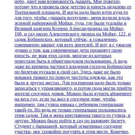
небо, дают нам возможность дышать. Мне повезло,
потому что я провела свое детство и юность недалеко от
Театральной площади. И когда надо было идти куда-то
для того, чтобы «дышать воздухом», меня водили вдоль
зеленой набережной Мойки, туда, где были усадьбы и
Великой княгини Ксении Александровны на Мойке,
106, и сад около Алексеевского дворца на Мойке, 122, и
садик Бобринских, который сейчас, к сожалению,
совершенно закрыт для всех зрителей. И вот, я с ужасом
думаю о том, как современные дети проживут свою
юность, не зная этих садов, многие из которых
перестали быть в общегородском пользовании. А ведь
даже во времена частного владения господа Бобринские
по билетам пускали в свой сад. Здесь даже не было
никаких правил по поводу чистоты одежды, как это
было в других местах. Для посещения надо было только
записаться у управляющего, и потом сюда могли прийти
жители соседних домов. Можно было купить абонемент
на весь год, если ты жил в соседнем доме, чтобы,
например, там гуляла нянька с ребенком генеральши
такой-то. Но ведь не только генеральши пользовались
этим садом. Там и жена крестьянина такого-то гуляла, и
другие. Можно было пойти в сад по разовому билету.
Студент с барышней, который осматривал соседние
участки, мог спокойно погулять в этом месте. Конечно,