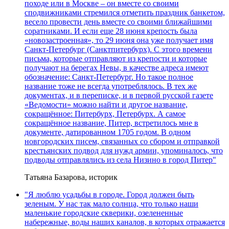
походе или в Москве – он вместе со своими
сподвижниками стремился отметить праздник банкетом,
весело провести день вместе со своими ближайшими
соратниками. И если еще 28 июня крепость была
«новозастроенная», то 29 июня она уже получает имя
Санкт-Петербург (Санктпитербурх). С этого времени
письма, которые отправляют из крепости и которые
получают на берегах Невы, в качестве адреса имеют
обозначение: Санкт-Петербург. Но такое полное
название тоже не всегда употреблялось. В тех же
документах, и в переписке, и в первой русской газете
«Ведомости» можно найти и другое название,
сокращённое: Питербурх, Петербурх. А самое
сокращённое название, Питер, встретилось мне в
документе, датированном 1705 годом. В одном
новгородских писем, связанных со сбором и отправкой
крестьянских подвод для нужд армии, упоминалось, что
подводы отправлялись из села Низино в город Питер"
Татьяна Базарова, историк
"Я люблю усадьбы в городе. Город должен быть
зеленым. У нас так мало солнца, что только наши
маленькие городские скверики, озелененные
набережные, воды наших каналов, в которых отражается