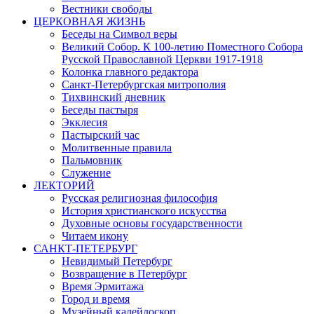
Вестники свободы
ЦЕРКОВНАЯ ЖИЗНЬ
Беседы на Символ веры
Великий Собор. К 100-летию Поместного Собора
Русской Православной Церкви 1917-1918
Колонка главного редактора
Санкт-Петербургская митрополия
Тихвинский дневник
Беседы пастыря
Экклесия
Пастырский час
Молитвенные правила
Пальмовник
Служение
ЛЕКТОРИЙ
Русская религиозная философия
История христианского искусства
Духовные основы государственности
Читаем икону
САНКТ-ПЕТЕРБУРГ
Невидимый Петербург
Возвращение в Петербург
Время Эрмитажа
Город и время
Музейный калейдоскоп