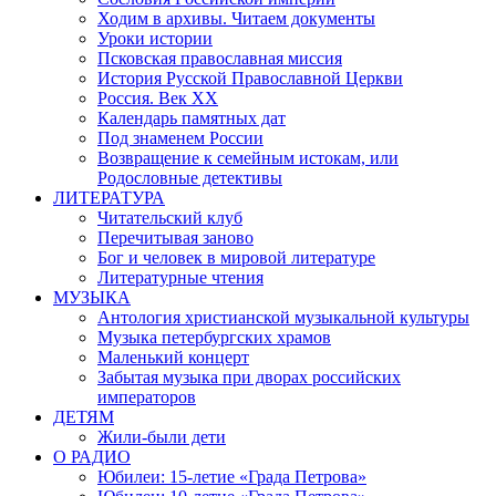
Ходим в архивы. Читаем документы
Уроки истории
Псковская православная миссия
История Русской Православной Церкви
Россия. Век ХХ
Календарь памятных дат
Под знаменем России
Возвращение к семейным истокам, или
Родословные детективы
ЛИТЕРАТУРА
Читательский клуб
Перечитывая заново
Бог и человек в мировой литературе
Литературные чтения
МУЗЫКА
Антология христианской музыкальной культуры
Музыка петербургских храмов
Маленький концерт
Забытая музыка при дворах российских
императоров
ДЕТЯМ
Жили-были дети
О РАДИО
Юбилеи: 15-летие «Града Петрова»