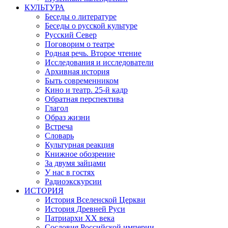
КУЛЬТУРА
Беседы о литературе
Беседы о русской культуре
Русский Север
Поговорим о театре
Родная речь. Второе чтение
Исследования и исследователи
Архивная история
Быть современником
Кино и театр. 25-й кадр
Обратная перспектива
Глагол
Образ жизни
Встреча
Словарь
Культурная реакция
Книжное обозрение
За двумя зайцами
У нас в гостях
Радиоэкскурсии
ИСТОРИЯ
История Вселенской Церкви
История Древней Руси
Патриархи XX века
Сословия Российской империи