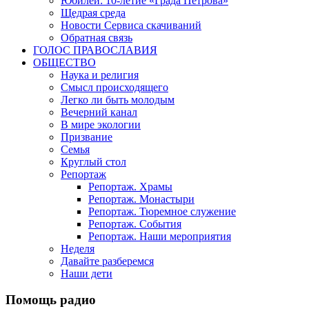
Юбилеи: 10-летие «Града Петрова»
Щедрая среда
Новости Сервиса скачиваний
Обратная связь
ГОЛОС ПРАВОСЛАВИЯ
ОБЩЕСТВО
Наука и религия
Смысл происходящего
Легко ли быть молодым
Вечерний канал
В мире экологии
Призвание
Семья
Круглый стол
Репортаж
Репортаж. Храмы
Репортаж. Монастыри
Репортаж. Тюремное служение
Репортаж. События
Репортаж. Наши мероприятия
Неделя
Давайте разберемся
Наши дети
Помощь радио