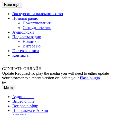
Навигация
Экскурсии и паломничество
Помощь радио
Пожертвования
Сотрудничество
Аудиодиски
Подкасты радио
Новинки
Интервью
Гостевая книга
Контакты
СЛУШАТЬ ОНЛАЙН
Update Required
To play the media you will need to either update
your browser to a recent version or update your
Flash plugin
.
6+
Меню
Аудио online
Видео online
Вопрос в эфир
Программа и Архив