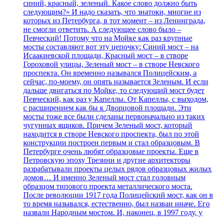
синий, красный, зеленый. Какое слово должно быть
следующим?» И надо сказать, что знатоки, многие из
которых из Петербурга, в тот момент – из Ленинграда,
не смогли ответить. А следующее слово было –
Певческий! Потому что на Мойке как раз крупные
мосты составляют вот эту цепочку: Синий мост – на
Исаакиевской площади, Красный мост – в створе
Гороховой улицы, Зеленый мост – в створе Невского
проспекта. Он временно назывался Полицейским, а
сейчас, по-моему, он опять называется Зеленым. И если
дальше двигаться по Мойке, то следующий мост будет
Певческий, как раз у Капеллы. От Капеллы, с выходом,
с расширением как бы к Дворцовой площади. Эти
мосты тоже все были сделаны первоначально из таких
чугунных ящиков. Причем Зеленый мост, который
находится в створе Невского проспекта, был по этой
конструкции построен первым и стал образцовым. В
Петербурге очень любят образцовые проекты. Еще в
Петровскую эпоху Трезини и другие архитекторы
разрабатывали проекты целых рядов образцовых жилых
домов… И именно Зеленый мост стал головным
образцом типового проекта металлического моста.
После революции 1917 года Полицейский мост, как он в
то время назывался, естественно, был назван иначе. Его
назвали Народным мостом. И, наконец, в 1997 году, у