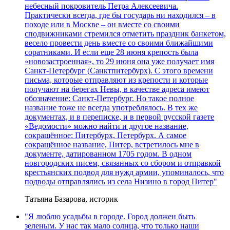
небесный покровитель Петра Алексеевича.
Практически всегда, где бы государь ни находился – в
походе или в Москве – он вместе со своими
сподвижниками стремился отметить праздник банкетом,
весело провести день вместе со своими ближайшими
соратниками. И если еще 28 июня крепость была
«новозастроенная», то 29 июня она уже получает имя
Санкт-Петербург (Санктпитербурх). С этого времени
письма, которые отправляют из крепости и которые
получают на берегах Невы, в качестве адреса имеют
обозначение: Санкт-Петербург. Но такое полное
название тоже не всегда употреблялось. В тех же
документах, и в переписке, и в первой русской газете
«Ведомости» можно найти и другое название,
сокращённое: Питербурх, Петербурх. А самое
сокращённое название, Питер, встретилось мне в
документе, датированном 1705 годом. В одном
новгородских писем, связанных со сбором и отправкой
крестьянских подвод для нужд армии, упоминалось, что
подводы отправлялись из села Низино в город Питер"
Татьяна Базарова, историк
"Я люблю усадьбы в городе. Город должен быть
зеленым. У нас так мало солнца, что только наши