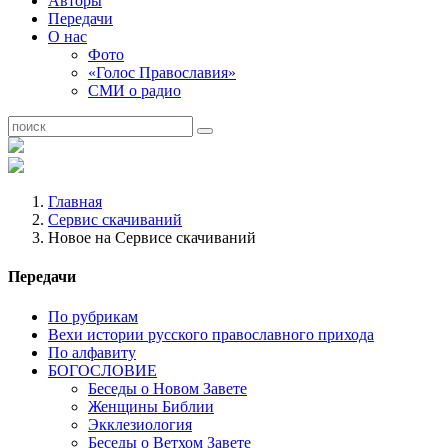
Авторы
Передачи
О нас
Фото
«Голос Православия»
СМИ о радио
Главная
Сервис скачиваний
Новое на Сервисе скачиваний
Передачи
По рубрикам
Вехи истории русского православного прихода
По алфавиту
БОГОСЛОВИЕ
Беседы о Новом Завете
Женщины Библии
Экклезиология
Беседы о Ветхом Завете