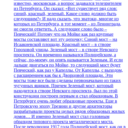
известно, московская, а вопрос задавался телезрителем
из Петербурга. Он сказал: «Вот существует ряд слов:
синий, красный, зеленый. Какое слово должно быть
следующим?» И надо сказать, что знатоки, многие из
которых из Петербурга, в тот момент – из Ленинграда,
не смогли ответить. А следующее слово было –
Певческий! Потому что на Мойке как раз крупные
мосты составляют вот эту цепочку: Синий мост – на
Исаакиевской площади, Красный мост – в створе
Гороховой улицы, Зеленый мост – в створе Невского
проспекта. Он временно назывался Полицейским, а
сейчас, по-моему, он опять называется Зеленым. И если
дальше двигаться по Мойке, то следующий мост будет
Певческий, как раз у Капеллы. От Капеллы, с выходом,
с расширением как бы к Дворцовой площади. Эти
мосты тоже все были сделаны первоначально из таких
чугунных ящиков. Причем Зеленый мост, который
находится в створе Невского проспекта, был по этой
конструкции построен первым и стал образцовым. В
Петербурге очень любят образцовые проекты. Еще в
Петровскую эпоху Трезини и другие архитекторы
разрабатывали проекты целых рядов образцовых жилых
домов… И именно Зеленый мост стал головным
образцом типового проекта металлического моста.
После революции 1917 года Полицейский мост, как он в