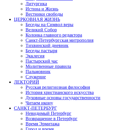
Литургика
Истина и Жизнь
Вестники свободы
ЦЕРКОВНАЯ ЖИЗНЬ
Беседы на Символ веры
Великий Собор
Колонка главного редактора
Санкт-Петербургская митрополия
Тихвинский дневник
Беседы пастыря
Экклесия
Пастырский час
Молитвенные правила
Пальмовник
Служение
ЛЕКТОРИЙ
Русская религиозная философия
История христианского искусства
Духовные основы государственности
Читаем икону
САНКТ-ПЕТЕРБУРГ
Невидимый Петербург
Возвращение в Петербург
Время Эрмитажа
Город и время