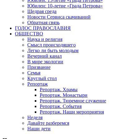
Юбилеи: 15-летие «Града Петрова»
Юбилеи: 10-летие «Града Петрова»
Щедрая среда
Новости Сервиса скачиваний
Обратная связь
ГОЛОС ПРАВОСЛАВИЯ
ОБЩЕСТВО
Наука и религия
Смысл происходящего
Легко ли быть молодым
Вечерний канал
В мире экологии
Призвание
Семья
Круглый стол
Репортаж
Репортаж. Храмы
Репортаж. Монастыри
Репортаж. Тюремное служение
Репортаж. События
Репортаж. Наши мероприятия
Неделя
Давайте разберемся
Наши дети