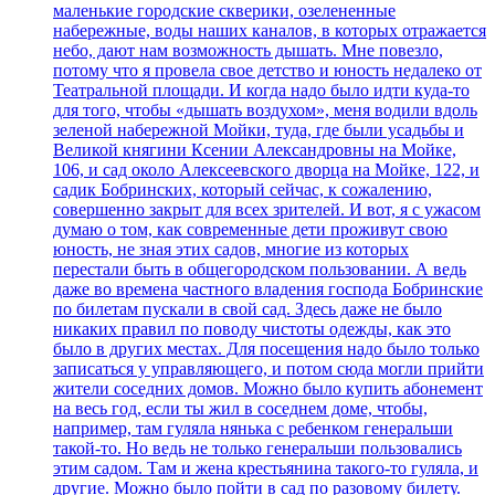
маленькие городские скверики, озелененные
набережные, воды наших каналов, в которых отражается
небо, дают нам возможность дышать. Мне повезло,
потому что я провела свое детство и юность недалеко от
Театральной площади. И когда надо было идти куда-то
для того, чтобы «дышать воздухом», меня водили вдоль
зеленой набережной Мойки, туда, где были усадьбы и
Великой княгини Ксении Александровны на Мойке,
106, и сад около Алексеевского дворца на Мойке, 122, и
садик Бобринских, который сейчас, к сожалению,
совершенно закрыт для всех зрителей. И вот, я с ужасом
думаю о том, как современные дети проживут свою
юность, не зная этих садов, многие из которых
перестали быть в общегородском пользовании. А ведь
даже во времена частного владения господа Бобринские
по билетам пускали в свой сад. Здесь даже не было
никаких правил по поводу чистоты одежды, как это
было в других местах. Для посещения надо было только
записаться у управляющего, и потом сюда могли прийти
жители соседних домов. Можно было купить абонемент
на весь год, если ты жил в соседнем доме, чтобы,
например, там гуляла нянька с ребенком генеральши
такой-то. Но ведь не только генеральши пользовались
этим садом. Там и жена крестьянина такого-то гуляла, и
другие. Можно было пойти в сад по разовому билету.