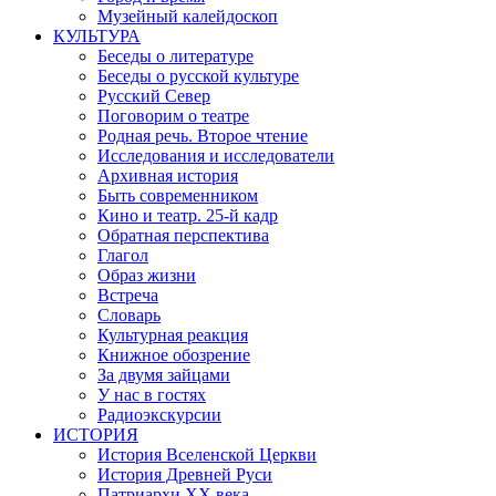
Музейный калейдоскоп
КУЛЬТУРА
Беседы о литературе
Беседы о русской культуре
Русский Север
Поговорим о театре
Родная речь. Второе чтение
Исследования и исследователи
Архивная история
Быть современником
Кино и театр. 25-й кадр
Обратная перспектива
Глагол
Образ жизни
Встреча
Словарь
Культурная реакция
Книжное обозрение
За двумя зайцами
У нас в гостях
Радиоэкскурсии
ИСТОРИЯ
История Вселенской Церкви
История Древней Руси
Патриархи XX века