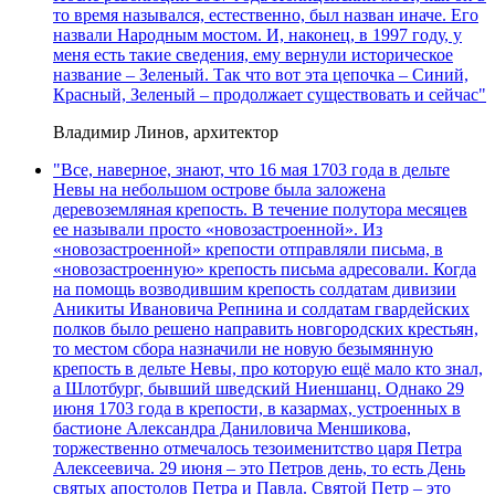
то время назывался, естественно, был назван иначе. Его
назвали Народным мостом. И, наконец, в 1997 году, у
меня есть такие сведения, ему вернули историческое
название – Зеленый. Так что вот эта цепочка – Синий,
Красный, Зеленый – продолжает существовать и сейчас"
Владимир Линов, архитектор
"Все, наверное, знают, что 16 мая 1703 года в дельте
Невы на небольшом острове была заложена
деревоземляная крепость. В течение полутора месяцев
ее называли просто «новозастроенной». Из
«новозастроенной» крепости отправляли письма, в
«новозастроенную» крепость письма адресовали. Когда
на помощь возводившим крепость солдатам дивизии
Аникиты Ивановича Репнина и солдатам гвардейских
полков было решено направить новгородских крестьян,
то местом сбора назначили не новую безымянную
крепость в дельте Невы, про которую ещё мало кто знал,
а Шлотбург, бывший шведский Ниеншанц. Однако 29
июня 1703 года в крепости, в казармах, устроенных в
бастионе Александра Даниловича Меншикова,
торжественно отмечалось тезоименитство царя Петра
Алексеевича. 29 июня – это Петров день, то есть День
святых апостолов Петра и Павла. Святой Петр – это