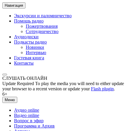
Навигация
Экскурсии и паломничество
Помощь радио
Пожертвования
Сотрудничество
Аудиодиски
Подкасты радио
Новинки
Интервью
Гостевая книга
Контакты
СЛУШАТЬ ОНЛАЙН
Update Required
To play the media you will need to either update
your browser to a recent version or update your
Flash plugin
.
6+
Меню
Аудио online
Видео online
Вопрос в эфир
Программа и Архив