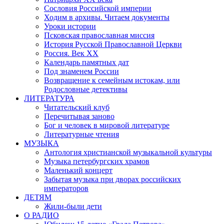
Сословия Российской империи
Ходим в архивы. Читаем документы
Уроки истории
Псковская православная миссия
История Русской Православной Церкви
Россия. Век ХХ
Календарь памятных дат
Под знаменем России
Возвращение к семейным истокам, или
Родословные детективы
ЛИТЕРАТУРА
Читательский клуб
Перечитывая заново
Бог и человек в мировой литературе
Литературные чтения
МУЗЫКА
Антология христианской музыкальной культуры
Музыка петербургских храмов
Маленький концерт
Забытая музыка при дворах российских
императоров
ДЕТЯМ
Жили-были дети
О РАДИО