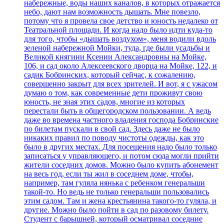
набережные, воды наших каналов, в которых отражается
небо, дают нам возможность дышать. Мне повезло,
потому что я провела свое детство и юность недалеко от
Театральной площади. И когда надо было идти куда-то
для того, чтобы «дышать воздухом», меня водили вдоль
зеленой набережной Мойки, туда, где были усадьбы и
Великой княгини Ксении Александровны на Мойке,
106, и сад около Алексеевского дворца на Мойке, 122, и
садик Бобринских, который сейчас, к сожалению,
совершенно закрыт для всех зрителей. И вот, я с ужасом
думаю о том, как современные дети проживут свою
юность, не зная этих садов, многие из которых
перестали быть в общегородском пользовании. А ведь
даже во времена частного владения господа Бобринские
по билетам пускали в свой сад. Здесь даже не было
никаких правил по поводу чистоты одежды, как это
было в других местах. Для посещения надо было только
записаться у управляющего, и потом сюда могли прийти
жители соседних домов. Можно было купить абонемент
на весь год, если ты жил в соседнем доме, чтобы,
например, там гуляла нянька с ребенком генеральши
такой-то. Но ведь не только генеральши пользовались
этим садом. Там и жена крестьянина такого-то гуляла, и
другие. Можно было пойти в сад по разовому билету.
Студент с барышней, который осматривал соседние