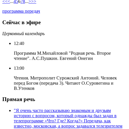
<<
<
...
4
5
6
7
8
...
>
>>
программа передач
Сейчас в эфире
Церковный календарь
12:40
Программа М.Михайловой "Родная речь. Второе
чтение". А.С.Пушкин. Евгений Онегин
13:00
Чтения. Митрополит Сурожский Антоний. Человек
перед Богом (передача 3). Читают О.Суровегина и
В.Утенков
Прямая речь
"Я очень часто рассказываю знакомым и друзьям
историю с вопросом, который однажды был задан в
телепрограмме «Что? Где? Когда?» Передача, как
известно, московская, а вопрос задавался телезрителем