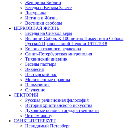
Женщины Библии
Беседы о Ветхом Завете
Литургика
Истина и Жизнь
Вестники свободы
ЦЕРКОВНАЯ ЖИЗНЬ
Беседы на Символ веры
Великий Собор. К 100-летию Поместного Собора
Русской Православной Церкви 1917-1918
Колонка главного редактора
Санкт-Петербургская митрополия
Тихвинский дневник
Беседы пастыря
Экклесия
Пастырский час
Молитвенные правила
Пальмовник
Служение
ЛЕКТОРИЙ
Русская религиозная философия
История христианского искусства
Духовные основы государственности
Читаем икону
САНКТ-ПЕТЕРБУРГ
Невидимый Петербург