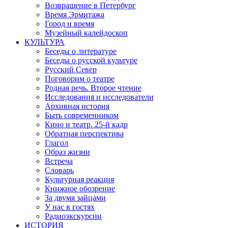
Возвращение в Петербург
Время Эрмитажа
Город и время
Музейный калейдоскоп
КУЛЬТУРА
Беседы о литературе
Беседы о русской культуре
Русский Север
Поговорим о театре
Родная речь. Второе чтение
Исследования и исследователи
Архивная история
Быть современником
Кино и театр. 25-й кадр
Обратная перспектива
Глагол
Образ жизни
Встреча
Словарь
Культурная реакция
Книжное обозрение
За двумя зайцами
У нас в гостях
Радиоэкскурсии
ИСТОРИЯ