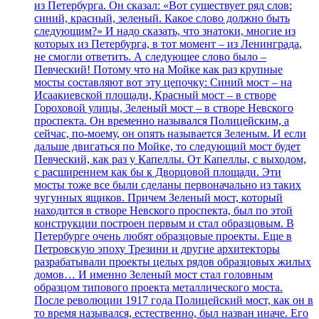
из Петербурга. Он сказал: «Вот существует ряд слов:
синий, красный, зеленый. Какое слово должно быть
следующим?» И надо сказать, что знатоки, многие из
которых из Петербурга, в тот момент – из Ленинграда,
не смогли ответить. А следующее слово было –
Певческий! Потому что на Мойке как раз крупные
мосты составляют вот эту цепочку: Синий мост – на
Исаакиевской площади, Красный мост – в створе
Гороховой улицы, Зеленый мост – в створе Невского
проспекта. Он временно назывался Полицейским, а
сейчас, по-моему, он опять называется Зеленым. И если
дальше двигаться по Мойке, то следующий мост будет
Певческий, как раз у Капеллы. От Капеллы, с выходом,
с расширением как бы к Дворцовой площади. Эти
мосты тоже все были сделаны первоначально из таких
чугунных ящиков. Причем Зеленый мост, который
находится в створе Невского проспекта, был по этой
конструкции построен первым и стал образцовым. В
Петербурге очень любят образцовые проекты. Еще в
Петровскую эпоху Трезини и другие архитекторы
разрабатывали проекты целых рядов образцовых жилых
домов… И именно Зеленый мост стал головным
образцом типового проекта металлического моста.
После революции 1917 года Полицейский мост, как он в
то время назывался, естественно, был назван иначе. Его