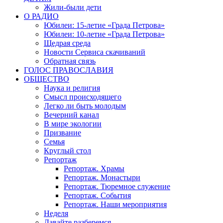
Жили-были дети
О РАДИО
Юбилеи: 15-летие «Града Петрова»
Юбилеи: 10-летие «Града Петрова»
Щедрая среда
Новости Сервиса скачиваний
Обратная связь
ГОЛОС ПРАВОСЛАВИЯ
ОБЩЕСТВО
Наука и религия
Смысл происходящего
Легко ли быть молодым
Вечерний канал
В мире экологии
Призвание
Семья
Круглый стол
Репортаж
Репортаж. Храмы
Репортаж. Монастыри
Репортаж. Тюремное служение
Репортаж. События
Репортаж. Наши мероприятия
Неделя
Давайте разберемся