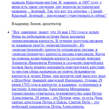
назвали Народным мостом. И, наконец, в 1997 году, у
меня есть такие сведения, ему вернули историческое
название – Зеленый. Так что вот эта цепочка – Синий,
Красный, Зеленый – продолжает существовать и сейчас"
Владимир Линов, архитектор
"Все, наверное, знают, что 16 мая 1703 года в дельте
Невы на небольшом острове была заложена
деревоземляная крепость. В течение полутора месяцев
ее называли просто «новозастроенной». Из
«новозастроенной» крепости отправляли письма, в
«новозастроенную» крепость письма адресовали. Когда
на помощь возводившим крепость солдатам дивизии
Аникиты Ивановича Репнина и солдатам гвардейских
полков было решено направить новгородских крестьян,
то местом сбора назначили не новую безымянную
крепость в дельте Невы, про которую ещё мало кто знал,
а Шлотбург, бывший шведский Ниеншанц. Однако 29
июня 1703 года в крепости, в казармах, устроенных в
бастионе Александра Даниловича Меншикова,
торжественно отмечалось тезоименитство царя Петра
Алексеевича. 29 июня – это Петров день, то есть День
святых апостолов Петра и Павла. Святой Петр – это
небесный покровитель Петра Алексеевича.