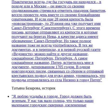
Практически всегда, где бы государь ни находился – в
походе или в Москве – он вместе со своими
сподвижниками стремился отметить праздник банкетом,
весело провести день вместе со своими ближайшими
соратниками. И если еще 28 июня крепость была
«новозастроенная», то 29 июня она уже получает имя
Санкт-Петербург (Санктпитербурх). С этого времени
письма, которые отправляют из крепости и которые
получают на берегах Невы, в качестве адреса имеют
обозначение: Санкт-Петербург. Но такое полное
название тоже не всегда употреблялось. В тех же
документах, и в переписке, и в первой русской газете
«Ведомости» можно найти и другое название,
сокращённое: Питербурх, Петербурх. А самое
сокращённое название, Питер, встретилось мне в
документе, датированном 1705 годом. В одном
новгородских писем, связанных со сбором и отправкой
крестьянских подвод для нужд армии, упоминалось, что
подводы отправлялись из села Низино в город Питер"
Татьяна Базарова, историк
"Я люблю усадьбы в городе. Город должен быть
зеленым. У нас так мало солнца, что только наши
маленькие городские скверики, озелененные