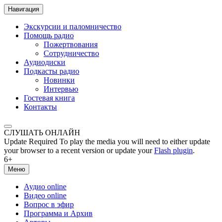
Навигация
Экскурсии и паломничество
Помощь радио
Пожертвования
Сотрудничество
Аудиодиски
Подкасты радио
Новинки
Интервью
Гостевая книга
Контакты
СЛУШАТЬ ОНЛАЙН
Update Required
To play the media you will need to either update
your browser to a recent version or update your
Flash plugin
.
6+
Меню
Аудио online
Видео online
Вопрос в эфир
Программа и Архив