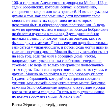
106, и сад около Алексеевского дворца на Мойке, 122, и
садик Бобринских, который сейчас, к сожалению,
совершенно закрыт для всех зрителей. И вот, я с ужасом
думаю о том, как современные дети проживут свою
юность, не зная этих садов, многие из которых
перестали быть в общегородском пользовании. А ведь
даже во времена частного владения господа Бобринские
по билетам пускали в свой сад. Здесь даже не было
никаких правил по поводу чистоты одежды, как это
было в других местах. Для посещения надо было только
записаться у управляющего, и потом сюда могли прийти
жители соседних домов. Можно было купить абонемент
на весь год, если ты жил в соседнем доме, чтобы,
например, там гуляла нянька с ребенком генеральши
такой-то. Но ведь не только генеральши пользовались
этим садом. Там и жена крестьянина такого-то гуляла, и
другие. Можно было пойти в сад по разовому билету.
Студент с барышней, который осматривал соседние
участки, мог спокойно погулять в этом месте. Конечно,
важным было соблюдение порядка, отсутствие мусора –
вот за этим всем следили. То есть в саду гуляли чинно,
но все же горожане гуляли. А ныне что?"
Елена Жерихина, петербурговед