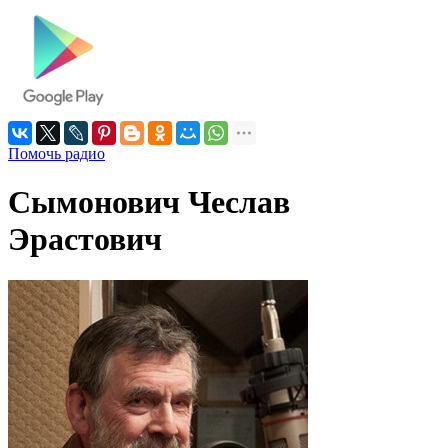
Помочь радио
Сымонович Чеслав
Эрастович