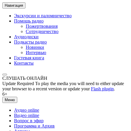
Навигация
Экскурсии и паломничество
Помощь радио
Пожертвования
Сотрудничество
Аудиодиски
Подкасты радио
Новинки
Интервью
Гостевая книга
Контакты
СЛУШАТЬ ОНЛАЙН
Update Required
To play the media you will need to either update
your browser to a recent version or update your
Flash plugin
.
6+
Меню
Аудио online
Видео online
Вопрос в эфир
Программа и Архив