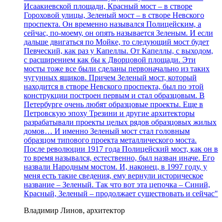
Исаакиевской площади, Красный мост – в створе
Гороховой улицы, Зеленый мост – в створе Невского
проспекта. Он временно назывался Полицейским, а
сейчас, по-моему, он опять называется Зеленым. И если
дальше двигаться по Мойке, то следующий мост будет
Певческий, как раз у Капеллы. От Капеллы, с выходом,
с расширением как бы к Дворцовой площади. Эти
мосты тоже все были сделаны первоначально из таких
чугунных ящиков. Причем Зеленый мост, который
находится в створе Невского проспекта, был по этой
конструкции построен первым и стал образцовым. В
Петербурге очень любят образцовые проекты. Еще в
Петровскую эпоху Трезини и другие архитекторы
разрабатывали проекты целых рядов образцовых жилых
домов… И именно Зеленый мост стал головным
образцом типового проекта металлического моста.
После революции 1917 года Полицейский мост, как он в
то время назывался, естественно, был назван иначе. Его
назвали Народным мостом. И, наконец, в 1997 году, у
меня есть такие сведения, ему вернули историческое
название – Зеленый. Так что вот эта цепочка – Синий,
Красный, Зеленый – продолжает существовать и сейчас"
Владимир Линов, архитектор