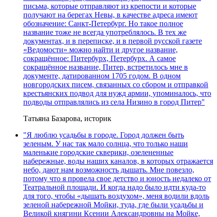
письма, которые отправляют из крепости и которые
получают на берегах Невы, в качестве адреса имеют
обозначение: Санкт-Петербург. Но такое полное
название тоже не всегда употреблялось. В тех же
документах, и в переписке, и в первой русской газете
«Ведомости» можно найти и другое название,
сокращённое: Питербурх, Петербурх. А самое
сокращённое название, Питер, встретилось мне в
документе, датированном 1705 годом. В одном
новгородских писем, связанных со сбором и отправкой
крестьянских подвод для нужд армии, упоминалось, что
подводы отправлялись из села Низино в город Питер"
Татьяна Базарова, историк
"Я люблю усадьбы в городе. Город должен быть
зеленым. У нас так мало солнца, что только наши
маленькие городские скверики, озелененные
набережные, воды наших каналов, в которых отражается
небо, дают нам возможность дышать. Мне повезло,
потому что я провела свое детство и юность недалеко от
Театральной площади. И когда надо было идти куда-то
для того, чтобы «дышать воздухом», меня водили вдоль
зеленой набережной Мойки, туда, где были усадьбы и
Великой княгини Ксении Александровны на Мойке,