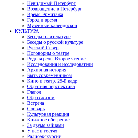
Невидимый Петербург
Возвращение в Петербург
Время Эрмитажа
Город и время
Музейный калейдоскоп
КУЛЬТУРА
Беседы о литературе
Беседы о русской культуре
Русский Север
Поговорим о театре
Родная речь. Второе чтение
Исследования и исследователи
Архивная история
Быть современником
Кино и театр. 25-й кадр
Обратная перспектива
Глагол
Образ жизни
Встреча
Словарь
Культурная реакция
Книжное обозрение
За двумя зайцами
У нас в гостях
Радиоэкскурсии