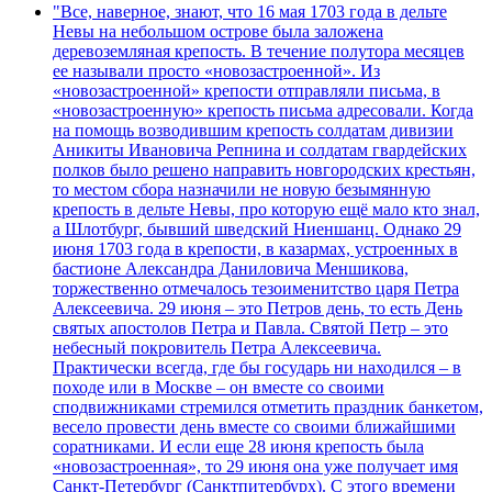
"Все, наверное, знают, что 16 мая 1703 года в дельте
Невы на небольшом острове была заложена
деревоземляная крепость. В течение полутора месяцев
ее называли просто «новозастроенной». Из
«новозастроенной» крепости отправляли письма, в
«новозастроенную» крепость письма адресовали. Когда
на помощь возводившим крепость солдатам дивизии
Аникиты Ивановича Репнина и солдатам гвардейских
полков было решено направить новгородских крестьян,
то местом сбора назначили не новую безымянную
крепость в дельте Невы, про которую ещё мало кто знал,
а Шлотбург, бывший шведский Ниеншанц. Однако 29
июня 1703 года в крепости, в казармах, устроенных в
бастионе Александра Даниловича Меншикова,
торжественно отмечалось тезоименитство царя Петра
Алексеевича. 29 июня – это Петров день, то есть День
святых апостолов Петра и Павла. Святой Петр – это
небесный покровитель Петра Алексеевича.
Практически всегда, где бы государь ни находился – в
походе или в Москве – он вместе со своими
сподвижниками стремился отметить праздник банкетом,
весело провести день вместе со своими ближайшими
соратниками. И если еще 28 июня крепость была
«новозастроенная», то 29 июня она уже получает имя
Санкт-Петербург (Санктпитербурх). С этого времени