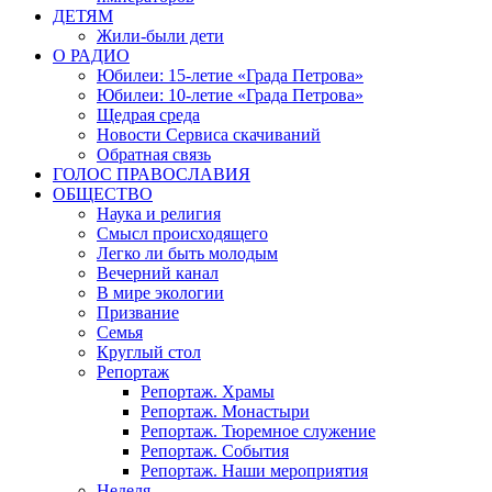
ДЕТЯМ
Жили-были дети
О РАДИО
Юбилеи: 15-летие «Града Петрова»
Юбилеи: 10-летие «Града Петрова»
Щедрая среда
Новости Сервиса скачиваний
Обратная связь
ГОЛОС ПРАВОСЛАВИЯ
ОБЩЕСТВО
Наука и религия
Смысл происходящего
Легко ли быть молодым
Вечерний канал
В мире экологии
Призвание
Семья
Круглый стол
Репортаж
Репортаж. Храмы
Репортаж. Монастыри
Репортаж. Тюремное служение
Репортаж. События
Репортаж. Наши мероприятия
Неделя