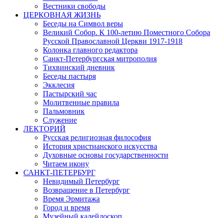
Вестники свободы
ЦЕРКОВНАЯ ЖИЗНЬ
Беседы на Символ веры
Великий Собор. К 100-летию Поместного Собора
Русской Православной Церкви 1917-1918
Колонка главного редактора
Санкт-Петербургская митрополия
Тихвинский дневник
Беседы пастыря
Экклесия
Пастырский час
Молитвенные правила
Пальмовник
Служение
ЛЕКТОРИЙ
Русская религиозная философия
История христианского искусства
Духовные основы государственности
Читаем икону
САНКТ-ПЕТЕРБУРГ
Невидимый Петербург
Возвращение в Петербург
Время Эрмитажа
Город и время
Музейный калейдоскоп