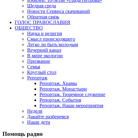
Юбилеи: 10-летие «Града Петрова»
Щедрая среда
Новости Сервиса скачиваний
Обратная связь
ГОЛОС ПРАВОСЛАВИЯ
ОБЩЕСТВО
Наука и религия
Смысл происходящего
Легко ли быть молодым
Вечерний канал
В мире экологии
Призвание
Семья
Круглый стол
Репортаж
Репортаж. Храмы
Репортаж. Монастыри
Репортаж. Тюремное служение
Репортаж. События
Репортаж. Наши мероприятия
Неделя
Давайте разберемся
Наши дети
Помощь радио