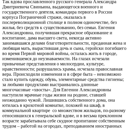
Так вдова прославленного русского генерала Александра
Дмитриевича Свиньина, выдающегося военного и
государственного деятеля, командира первого в России
корпуса Пограничной стражи, оказалась в
послереволюционной столице в полном одиночестве, без
жилья, без средств к существованию, без семьи. Евгения
Александровна, получившая прекрасное образование и
воспитание, дама высшего света, некогда активно
занимавшаяся делами благотворительности, преданная жена и
любящая мать, вырастившая дочь и сына, геройски погибшего
во время Первой мировой войны, осталась жить в городе,
изменившемся до неузнаваемости. На глазах исчезали
привычные представления о милосердии, культуре,
нравственности; разрушались храмы, исчезала православная
вера. Происходили изменения и в сфере быта – невозможно
стало купить одежду, обувь, элементарные средства гигиены;
за любыми продуктами выстраивались длинные
многочасовые «хвосты». Для Евгении Александровны
наступили мрачные годы жизни на родине, ставшей
неожиданно чужой. Лишившись собственного дома, она
ютилась в крохотной комнатке, похожей на шкаф, в
коммунальной квартире со множеством жильцов, по-разному
относившихся к генеральской вдове, и в весьма преклонном
возрасте зарабатывала себе скудное пропитание собственным
трудом – работой на огородах, преподаванием иностранных