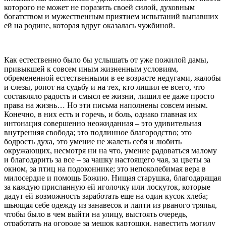
которого не может не поразить своей силой, духовным
богатством и мужественным приятием испытаний выпавших
ей на родине, которая вдруг оказалась чужбиной.
Как естественно было бы услышать от уже пожилой дамы,
привыкшей к совсем иным жизненным условиям,
обремененной естественными в ее возрасте недугами, жалобы
и слезы, ропот на судьбу и на тех, кто лишил ее всего, что
составляло радость и смысл ее жизни, лишил ее даже просто
права на жизнь… Но эти письма наполнены совсем иным.
Конечно, в них есть и горечь, и боль, однако главная их
интонация совершенно неожиданная – это удивительная
внутренняя свобода; это подлинное благородство; это
бодрость духа, это умение не жалеть себя и любить
окружающих, несмотря ни на что, умение радоваться малому
и благодарить за все – за чашку настоящего чая, за цветы за
окном, за птиц на подоконнике; это непоколебимая вера в
милосердие и помощь Божию. Нищая старушка, благодарящая
за каждую присланную ей иголочку или лоскуток, которые
дадут ей возможность заработать еще на один кусок хлеба;
шьющая себе одежду из занавесок и лапти из рваного тряпья,
чтобы было в чем выйти на улицу, выстоять очередь,
отработать на огороде за мешок картошки, навестить могилу