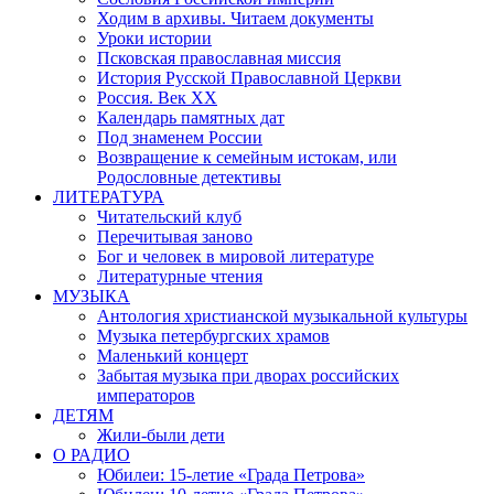
Ходим в архивы. Читаем документы
Уроки истории
Псковская православная миссия
История Русской Православной Церкви
Россия. Век ХХ
Календарь памятных дат
Под знаменем России
Возвращение к семейным истокам, или
Родословные детективы
ЛИТЕРАТУРА
Читательский клуб
Перечитывая заново
Бог и человек в мировой литературе
Литературные чтения
МУЗЫКА
Антология христианской музыкальной культуры
Музыка петербургских храмов
Маленький концерт
Забытая музыка при дворах российских
императоров
ДЕТЯМ
Жили-были дети
О РАДИО
Юбилеи: 15-летие «Града Петрова»