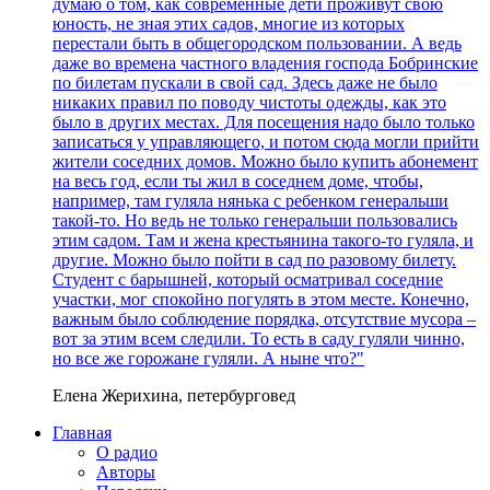
думаю о том, как современные дети проживут свою
юность, не зная этих садов, многие из которых
перестали быть в общегородском пользовании. А ведь
даже во времена частного владения господа Бобринские
по билетам пускали в свой сад. Здесь даже не было
никаких правил по поводу чистоты одежды, как это
было в других местах. Для посещения надо было только
записаться у управляющего, и потом сюда могли прийти
жители соседних домов. Можно было купить абонемент
на весь год, если ты жил в соседнем доме, чтобы,
например, там гуляла нянька с ребенком генеральши
такой-то. Но ведь не только генеральши пользовались
этим садом. Там и жена крестьянина такого-то гуляла, и
другие. Можно было пойти в сад по разовому билету.
Студент с барышней, который осматривал соседние
участки, мог спокойно погулять в этом месте. Конечно,
важным было соблюдение порядка, отсутствие мусора –
вот за этим всем следили. То есть в саду гуляли чинно,
но все же горожане гуляли. А ныне что?"
Елена Жерихина, петербурговед
Главная
О радио
Авторы