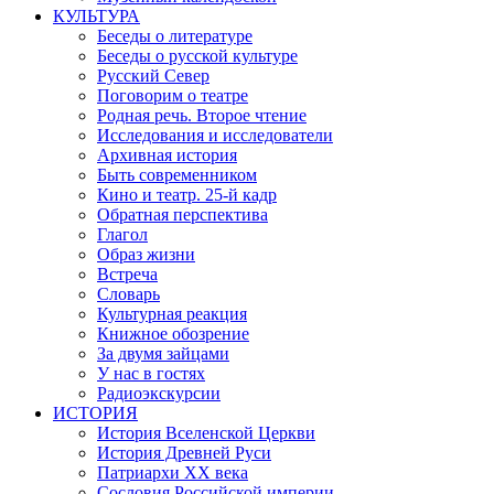
КУЛЬТУРА
Беседы о литературе
Беседы о русской культуре
Русский Север
Поговорим о театре
Родная речь. Второе чтение
Исследования и исследователи
Архивная история
Быть современником
Кино и театр. 25-й кадр
Обратная перспектива
Глагол
Образ жизни
Встреча
Словарь
Культурная реакция
Книжное обозрение
За двумя зайцами
У нас в гостях
Радиоэкскурсии
ИСТОРИЯ
История Вселенской Церкви
История Древней Руси
Патриархи XX века
Сословия Российской империи