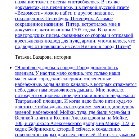
название тоже не всегда употреблялось. В тех же
документах, и в переписке, и в первой русской газете
«Ведомости» можно найти и другое название,
сокращённое: Питербурх, Петербурх. А самое
сокращённое название, Питер, встретилось мне в
документе, датированном 1705 годом. В одном
новгородских писем, связанных со сбором и отправкой
крестьянских подвод для нужд армии, упоминалось, что
подводы отправлялись из села Низино в город Питер"
Татьяна Базарова, историк
"Я люблю усадьбы в городе. Город должен быть
зеленым. У нас так мало солнца, что только наши
маленькие городские скверики, озелененные
набережные, воды наших каналов, в которых отражается
небо, дают нам возможность дышать. Мне повезло,
потому что я провела свое детство и юность недалеко от
Театральной площади. И когда надо было идти куда-то
для того, чтобы «дышать воздухом», меня водили вдоль
зеленой набережной Мойки, туда, где были усадьбы и
Великой княгини Ксении Александровны на Мойке,
106, и сад около Алексеевского дворца на Мойке, 122, и
садик Бобринских, который сейчас, к сожалению,
совершенно закрыт для всех зрителей. И вот, я с ужасом