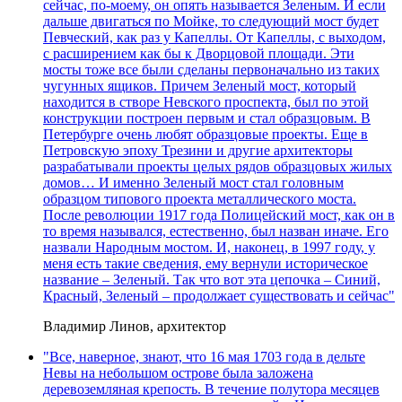
сейчас, по-моему, он опять называется Зеленым. И если
дальше двигаться по Мойке, то следующий мост будет
Певческий, как раз у Капеллы. От Капеллы, с выходом,
с расширением как бы к Дворцовой площади. Эти
мосты тоже все были сделаны первоначально из таких
чугунных ящиков. Причем Зеленый мост, который
находится в створе Невского проспекта, был по этой
конструкции построен первым и стал образцовым. В
Петербурге очень любят образцовые проекты. Еще в
Петровскую эпоху Трезини и другие архитекторы
разрабатывали проекты целых рядов образцовых жилых
домов… И именно Зеленый мост стал головным
образцом типового проекта металлического моста.
После революции 1917 года Полицейский мост, как он в
то время назывался, естественно, был назван иначе. Его
назвали Народным мостом. И, наконец, в 1997 году, у
меня есть такие сведения, ему вернули историческое
название – Зеленый. Так что вот эта цепочка – Синий,
Красный, Зеленый – продолжает существовать и сейчас"
Владимир Линов, архитектор
"Все, наверное, знают, что 16 мая 1703 года в дельте
Невы на небольшом острове была заложена
деревоземляная крепость. В течение полутора месяцев