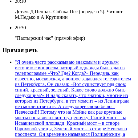
20:10
Детям. Д.Пеннак. Собака Пес (передача 5). Читают
М.Педько и А.Крупинин
20:30
"Пастырский час" (прямой эфир)
Прямая речь
"Я очень часто рассказываю знакомым и друзьям
историю с вопросом, который однажды был задан в
телепрограмме «Что? Где? Когда?» Передача, как
известно, московская, а вопрос задавался телезрителем
из Петербурга. Он сказал: «Вот существует ряд слов:
синий, красный, зеленый. Какое слово должно быть
следующим?» И надо сказать, что знатоки, многие из
которых из Петербурга, в тот момент – из Ленинграда,
не смогли ответить. А следующее слово было –
Певческий! Потому что на Мойке как раз крупные
мосты составляют вот эту цепочку: Синий мост – на
Исаакиевской площади, Красный мост – в створе
Гороховой улицы, Зеленый мост – в створе Невского
проспекта. Он временно назывался Полицейским, а