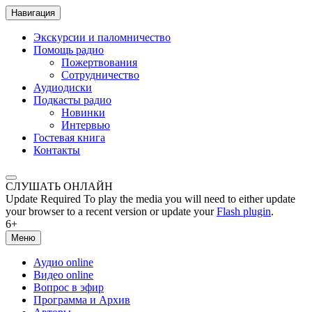
Навигация
Экскурсии и паломничество
Помощь радио
Пожертвования
Сотрудничество
Аудиодиски
Подкасты радио
Новинки
Интервью
Гостевая книга
Контакты
СЛУШАТЬ ОНЛАЙН
Update Required
To play the media you will need to either update
your browser to a recent version or update your
Flash plugin
.
6+
Меню
Аудио online
Видео online
Вопрос в эфир
Программа и Архив