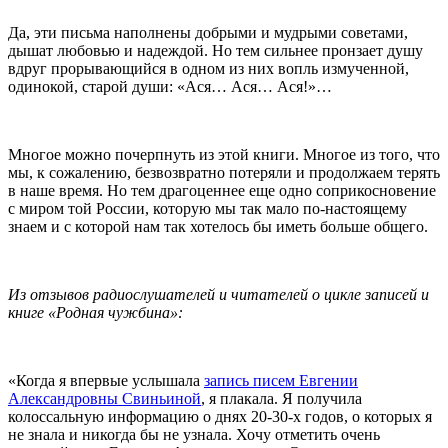
Да, эти письма наполнены добрыми и мудрыми советами,
дышат любовью и надеждой. Но тем сильнее пронзает душу
вдруг прорывающийся в одном из них вопль измученной,
одинокой, старой души: «Ася… Ася… Ася!»…
Многое можно почерпнуть из этой книги. Многое из того, что
мы, к сожалению, безвозвратно потеряли и продолжаем терять
в наше время. Но тем драгоценнее еще одно соприкосновение
с миром той России, которую мы так мало по-настоящему
знаем и с которой нам так хотелось бы иметь больше общего.
Из отзывов радиослушателей и читателей о цикле записей и
книге «Родная чужбина»:
«Когда я впервые услышала
запись писем Евгении
Александровны Свиньиной
, я плакала. Я получила
колоссальную информацию о днях 20-30-х годов, о которых я
не знала и никогда бы не узнала. Хочу отметить очень