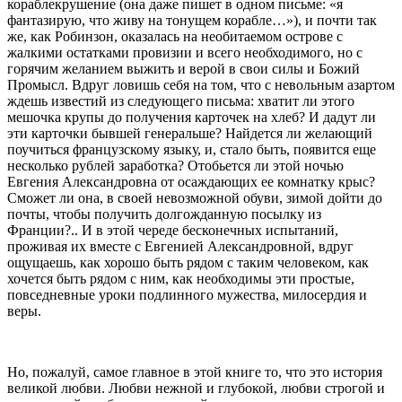
кораблекрушение (она даже пишет в одном письме: «я
фантазирую, что живу на тонущем корабле…»), и почти так
же, как Робинзон, оказалась на необитаемом острове с
жалкими остатками провизии и всего необходимого, но с
горячим желанием выжить и верой в свои силы и Божий
Промысл. Вдруг ловишь себя на том, что с невольным азартом
ждешь известий из следующего письма: хватит ли этого
мешочка крупы до получения карточек на хлеб? И дадут ли
эти карточки бывшей генеральше? Найдется ли желающий
поучиться французскому языку, и, стало быть, появится еще
несколько рублей заработка? Отобьется ли этой ночью
Евгения Александровна от осаждающих ее комнатку крыс?
Сможет ли она, в своей невозможной обуви, зимой дойти до
почты, чтобы получить долгожданную посылку из
Франции?.. И в этой череде бесконечных испытаний,
проживая их вместе с Евгенией Александровной, вдруг
ощущаешь, как хорошо быть рядом с таким человеком, как
хочется быть рядом с ним, как необходимы эти простые,
повседневные уроки подлинного мужества, милосердия и
веры.
Но, пожалуй, самое главное в этой книге то, что это история
великой любви. Любви нежной и глубокой, любви строгой и