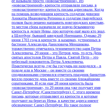
ее называли просто «новозастроенной». Из
«новозастроенной» крепости отправляли письма, в
«новозастроенную» крепость письма адресовали. Когда
на помощь возводившим крепость солдатам дивизии
Аникиты Ивановича Репнина и солдатам гвардейских
полков было решено направить новгородских крестьян,
то местом сбора назначили не новую безымянную
крепость в дельте Невы, про которую ещё мало кто знал,
а Шлотбург, бывший шведский Ниеншанц. Однако 29
июня 1703 года в крепости, в казармах, устроенных в
бастионе Александра Даниловича Меншикова,
торжественно отмечалось тезоименитство царя Петра
Алексеевича. 29 июня – это Петров день, то есть День
святых апостолов Петра и Павла. Святой Петр – это
небесный покровитель Петра Алексеевича.
Практически всегда, где бы государь ни находился – в
походе или в Москве – он вместе со своими
сподвижниками стремился отметить праздник банкетом,
весело провести день вместе со своими ближайшими
соратниками. И если еще 28 июня крепость была
«новозастроенная», то 29 июня она уже получает имя
Санкт-Петербург (Санктпитербурх). С этого времени
письма, которые отправляют из крепости и которые
получают на берегах Невы, в качестве адреса имеют
обозначение: Санкт-Петербург. Но такое полное