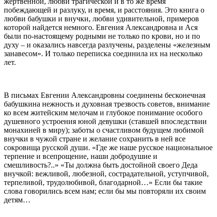
жертвенной, любви трагической и в то же время
побеждающей и разлуку, и время, и расстояния. Это книга о
любви бабушки и внучки, любви удивительной, примеров
которой найдется немного. Евгения Александровна и Ася
были по-настоящему родными не только по крови, но и по
духу – и оказались навсегда разлучены, разделены «железным
занавесом». И только переписка соединила их на несколько
лет.
В письмах Евгении Александровны соединены бесконечная
бабушкина нежность и духовная трезвость советов, внимание
ко всем житейским мелочам и глубокое понимание особого
душевного устроения юной девушки (ставшей впоследствии
монахиней в миру); заботы о счастливом будущем любимой
внучки в чужой стране и желание сохранить в ней все
сокровища русской души. «Где же наше русское национальное
терпение и всепрощение, наши добродушие и
смешливость?..» «Ты должна быть достойной своего Деда
внучкой: вежливой, любезной, сострадательной, уступчивой,
терпеливой, трудолюбивой, благодарной…» Если бы такие
слова говорились всем нам; если бы мы повторяли их своим
детям…