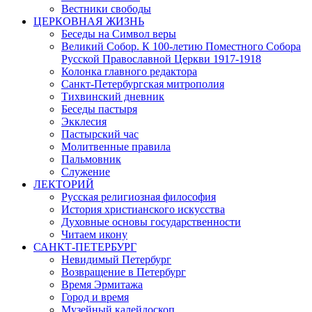
Вестники свободы
ЦЕРКОВНАЯ ЖИЗНЬ
Беседы на Символ веры
Великий Собор. К 100-летию Поместного Собора
Русской Православной Церкви 1917-1918
Колонка главного редактора
Санкт-Петербургская митрополия
Тихвинский дневник
Беседы пастыря
Экклесия
Пастырский час
Молитвенные правила
Пальмовник
Служение
ЛЕКТОРИЙ
Русская религиозная философия
История христианского искусства
Духовные основы государственности
Читаем икону
САНКТ-ПЕТЕРБУРГ
Невидимый Петербург
Возвращение в Петербург
Время Эрмитажа
Город и время
Музейный калейдоскоп