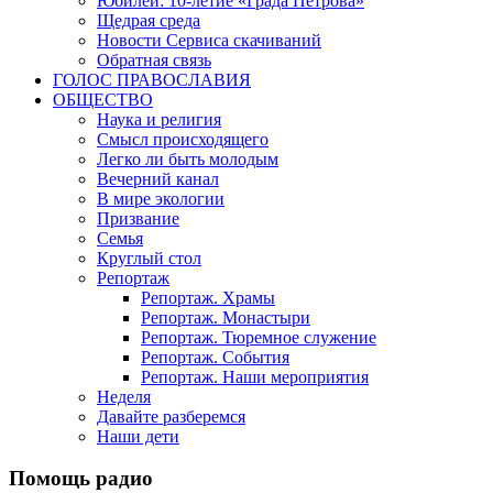
Юбилеи: 10-летие «Града Петрова»
Щедрая среда
Новости Сервиса скачиваний
Обратная связь
ГОЛОС ПРАВОСЛАВИЯ
ОБЩЕСТВО
Наука и религия
Смысл происходящего
Легко ли быть молодым
Вечерний канал
В мире экологии
Призвание
Семья
Круглый стол
Репортаж
Репортаж. Храмы
Репортаж. Монастыри
Репортаж. Тюремное служение
Репортаж. События
Репортаж. Наши мероприятия
Неделя
Давайте разберемся
Наши дети
Помощь радио