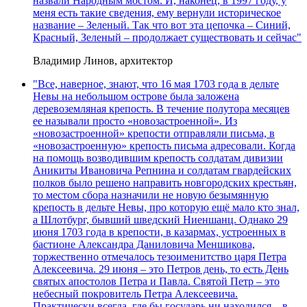
назвали Народным мостом. И, наконец, в 1997 году, у
меня есть такие сведения, ему вернули историческое
название – Зеленый. Так что вот эта цепочка – Синий,
Красный, Зеленый – продолжает существовать и сейчас"
Владимир Линов, архитектор
"Все, наверное, знают, что 16 мая 1703 года в дельте
Невы на небольшом острове была заложена
деревоземляная крепость. В течение полутора месяцев
ее называли просто «новозастроенной». Из
«новозастроенной» крепости отправляли письма, в
«новозастроенную» крепость письма адресовали. Когда
на помощь возводившим крепость солдатам дивизии
Аникиты Ивановича Репнина и солдатам гвардейских
полков было решено направить новгородских крестьян,
то местом сбора назначили не новую безымянную
крепость в дельте Невы, про которую ещё мало кто знал,
а Шлотбург, бывший шведский Ниеншанц. Однако 29
июня 1703 года в крепости, в казармах, устроенных в
бастионе Александра Даниловича Меншикова,
торжественно отмечалось тезоименитство царя Петра
Алексеевича. 29 июня – это Петров день, то есть День
святых апостолов Петра и Павла. Святой Петр – это
небесный покровитель Петра Алексеевича.
Практически всегда, где бы государь ни находился – в