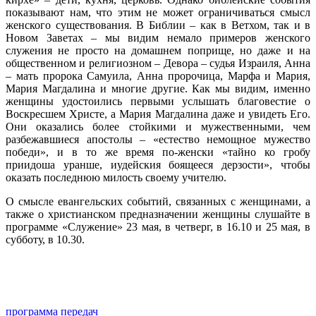
показывают нам, что этим не может ограничиваться смысл
женского существования. В Библии – как в Ветхом, так и в
Новом Заветах – мы видим немало примеров женского
служения не просто на домашнем поприще, но даже и на
общественном и религиозном – Девора – судья Израиля, Анна
– мать пророка Самуила, Анна пророчица, Марфа и Мария,
Мария Магдалина и многие другие. Как мы видим, именно
женщины удостоились первыми услышать благовестие о
Воскресшем Христе, а Мария Магдалина даже и увидеть Его.
Они оказались более стойкими и мужественными, чем
разбежавшиеся апостолы – «естество немощное мужество
победи», и в то же время по-женски «тайно ко гробу
приидоша уранше, иудейския боящееся дерзости», чтобы
оказать последнюю милость своему учителю.
О смысле евангельских событий, связанных с женщинами, а
также о христианском предназначении женщины слушайте в
программе «Служение» 23 мая, в четверг, в 16.10 и 25 мая, в
субботу, в 10.30.
программа передач