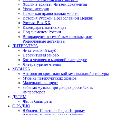
Ходим в архивы. Читаем документы
Уроки истории
Псковская православная миссия
История Русской Православной Церкви
Россия. Век ХХ
Календарь памятных дат
Под знаменем России
Возвращение к семейным истокам, или
Родословные детективы
ЛИТЕРАТУРА
Читательский клуб
Перечитывая заново
Бог и человек в мировой литературе
Литературные чтения
МУЗЫКА
Антология христианской музыкальной культуры
Музыка петербургских храмов
Маленький концерт
Забытая музыка при дворах российских
императоров
ДЕТЯМ
Жили-были дети
О РАДИО
Юбилеи: 15-летие «Града Петрова»