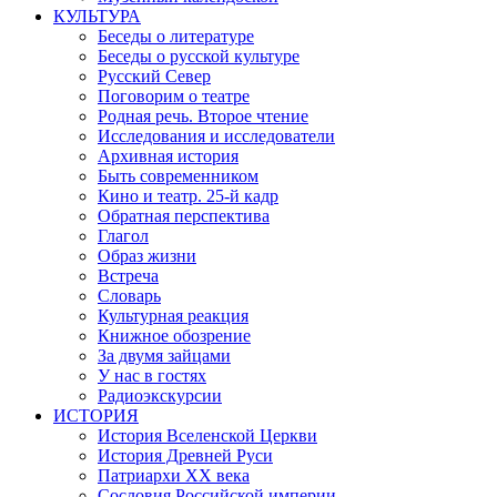
КУЛЬТУРА
Беседы о литературе
Беседы о русской культуре
Русский Север
Поговорим о театре
Родная речь. Второе чтение
Исследования и исследователи
Архивная история
Быть современником
Кино и театр. 25-й кадр
Обратная перспектива
Глагол
Образ жизни
Встреча
Словарь
Культурная реакция
Книжное обозрение
За двумя зайцами
У нас в гостях
Радиоэкскурсии
ИСТОРИЯ
История Вселенской Церкви
История Древней Руси
Патриархи XX века
Сословия Российской империи