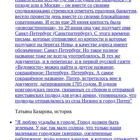
походе или в Москве – он вместе со своими
сподвижниками стремился отметить праздник банкетом,
весело провести день вместе со своими ближайшими
соратниками. И если еще 28 июня крепость была
«новозастроенная», то 29 июня она уже получает имя
Санкт-Петербург (Санктпитербурх). С этого времени
письма, которые отправляют из крепости и которые
получают на берегах Невы, в качестве адреса имеют
обозначение: Санкт-Петербург. Но такое полное
название тоже не всегда употреблялось. В тех же
документах, и в переписке, и в первой русской газете
«Ведомости» можно найти и другое название,
сокращённое: Питербурх, Петербурх. А самое
сокращённое название, Питер, встретилось мне в
документе, датированном 1705 годом. В одном
новгородских писем, связанных со сбором и отправкой
крестьянских подвод для нужд армии, упоминалось, что
подводы отправлялись из села Низино в город Питер"
Татьяна Базарова, историк
"Я люблю усадьбы в городе. Город должен быть
зеленым. У нас так мало солнца, что только наши
маленькие городские скверики, озелененные
набережные, воды наших каналов, в которых отражается