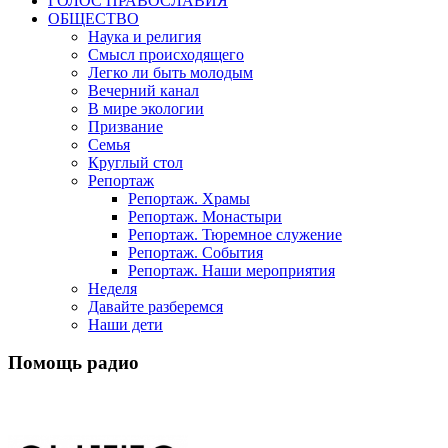
ГОЛОС ПРАВОСЛАВИЯ
ОБЩЕСТВО
Наука и религия
Смысл происходящего
Легко ли быть молодым
Вечерний канал
В мире экологии
Призвание
Семья
Круглый стол
Репортаж
Репортаж. Храмы
Репортаж. Монастыри
Репортаж. Тюремное служение
Репортаж. События
Репортаж. Наши мероприятия
Неделя
Давайте разберемся
Наши дети
Помощь радио