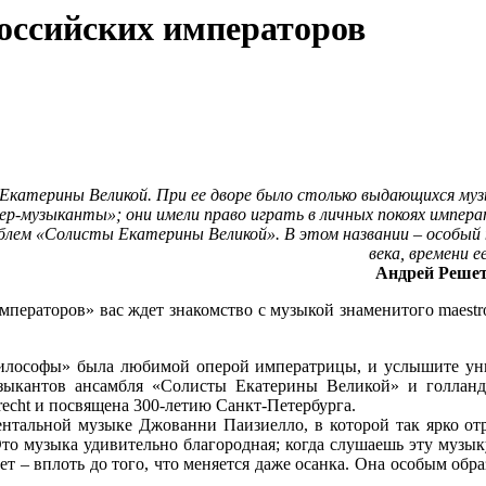
оссийских императоров
 Екатерины Великой. При ее дворе было столько выдающихся муз
ер-музыканты»; они имели право играть в личных покоях импе
блем «Солисты Екатерины Великой». В этом названии – особый 
века, времени 
Андрей Решет
императоров» вас ждет знакомство с музыкой знаменитого maestr
илософы» была любимой оперой императрицы, и услышите уни
ыкантов ансамбля «Солисты Екатерины Великой» и голланд
echt и посвящена 300-летию Санкт-Петербурга.
ентальной музыке Джованни Паизиелло, в которой так ярко от
то музыка удивительно благородная; когда слушаешь эту музыку
ет – вплоть до того, что меняется даже осанка. Она особым обр