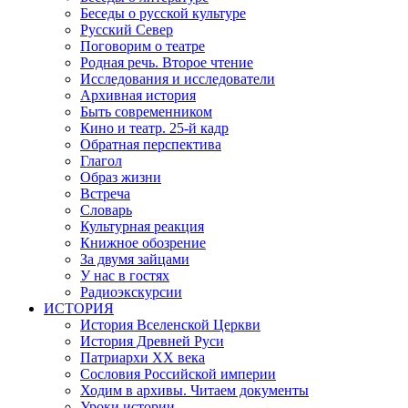
Беседы о русской культуре
Русский Север
Поговорим о театре
Родная речь. Второе чтение
Исследования и исследователи
Архивная история
Быть современником
Кино и театр. 25-й кадр
Обратная перспектива
Глагол
Образ жизни
Встреча
Словарь
Культурная реакция
Книжное обозрение
За двумя зайцами
У нас в гостях
Радиоэкскурсии
ИСТОРИЯ
История Вселенской Церкви
История Древней Руси
Патриархи XX века
Сословия Российской империи
Ходим в архивы. Читаем документы
Уроки истории