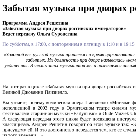
Забытая музыка при дворах р
Программа Андрея Решетина
«Забытая музыка при дворах российских императоров»
Ведет передачу Ольга Суровегина
По субботам, в 17:00, с повторением в пятницу в 1:10 и в 19:15
«Золотой век русской музыки пришелся на время царствования
забытых. Их должность при дворе называлась «кам
уединения». В честь этих музыкантов мы и называемся ансам
На этот раз в цикле «Забытая музыка при дворах российских 
Великой Джованни Паизиелло.
Вы узнаете, почему комическая опера Паизиелло «Мнимые ф
исполненной в 2003 году в Эрмитажном театре силами муз
фестивалями старинной музыки «Earlymusic» и Oude Muziek Utr
А следующая передача этого цикла будет посвящена инструм
классицизма. Андрей Решетин говорит об этой музыке так: «Э
присущему ей. И это достоинство передается тем, кто ее слуша
из того времени…»