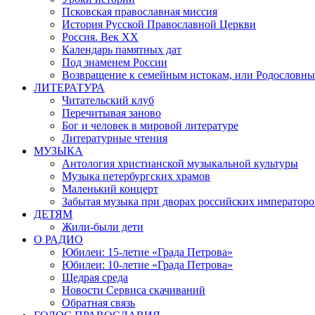
Псковская православная миссия
История Русской Православной Церкви
Россия. Век ХХ
Календарь памятных дат
Под знаменем России
Возвращение к семейным истокам, или Родословны
ЛИТЕРАТУРА
Читательский клуб
Перечитывая заново
Бог и человек в мировой литературе
Литературные чтения
МУЗЫКА
Антология христианской музыкальной культуры
Музыка петербургских храмов
Маленький концерт
Забытая музыка при дворах российских императоро
ДЕТЯМ
Жили-были дети
О РАДИО
Юбилеи: 15-летие «Града Петрова»
Юбилеи: 10-летие «Града Петрова»
Щедрая среда
Новости Сервиса скачиваний
Обратная связь