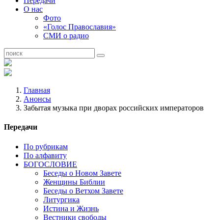
Передачи
О нас
Фото
«Голос Православия»
СМИ о радио
Главная
Анонсы
Забытая музыка при дворах российских императоров
Передачи
По рубрикам
По алфавиту
БОГОСЛОВИЕ
Беседы о Новом Завете
Женщины Библии
Беседы о Ветхом Завете
Литургика
Истина и Жизнь
Вестники свободы