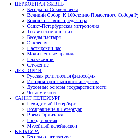
ЦЕРКОВНАЯ ЖИЗНЬ
Беседы на Символ веры
Великий Собор. К 100-летию Поместного Собора Р
Колонка главного редактора
Санкт-Петербургская митрополия
Тихвинский дневник
Беседы пастыря
Экклесия
Пастырский час
Молитвенные правила
Пальмовник
Служение
ЛЕКТОРИЙ
Русская религиозная философия
История христианского искусства
Духовные основы государственности
Читаем икону
САНКТ-ПЕТЕРБУРГ
Невидимый Петербург
Возвращение в Петербург
Время Эрмитажа
Город и время
Музейный калейдоскоп
КУЛЬТУРА
Беседы о литературе