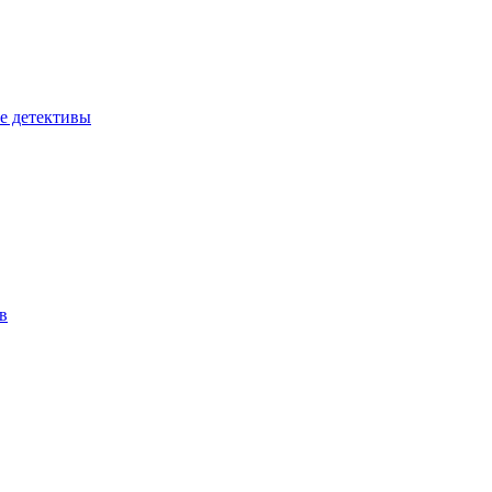
е детективы
в