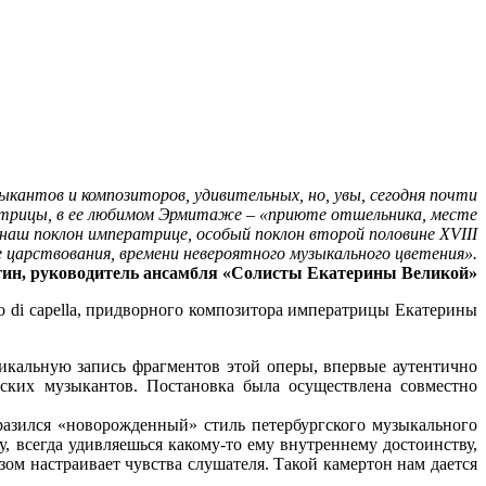
ыкантов и композиторов, удивительных, но, увы, сегодня почти
ратрицы, в ее любимом Эрмитаже – «приюте отшельника, месте
наш поклон императрице, особый поклон второй половине XVIII
ее царствования, времени невероятного музыкального цветения».
ин, руководитель ансамбля «Солисты Екатерины Великой»
o di capella, придворного композитора императрицы Екатерины
кальную запись фрагментов этой оперы, впервые аутентично
ских музыкантов. Постановка была осуществлена совместно
разился «новорожденный» стиль петербургского музыкального
, всегда удивляешься какому-то ему внутреннему достоинству,
азом настраивает чувства слушателя. Такой камертон нам дается