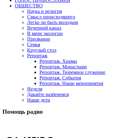
ГОЛОС ПРАВОСЛАВИЯ
ОБЩЕСТВО
Наука и религия
Смысл происходящего
Легко ли быть молодым
Вечерний канал
В мире экологии
Призвание
Семья
Круглый стол
Репортаж
Репортаж. Храмы
Репортаж. Монастыри
Репортаж. Тюремное служение
Репортаж. События
Репортаж. Наши мероприятия
Неделя
Давайте разберемся
Наши дети
Помощь радио