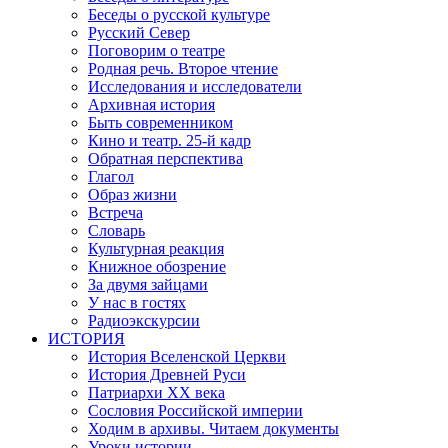
Беседы о русской культуре
Русский Север
Поговорим о театре
Родная речь. Второе чтение
Исследования и исследователи
Архивная история
Быть современником
Кино и театр. 25-й кадр
Обратная перспектива
Глагол
Образ жизни
Встреча
Словарь
Культурная реакция
Книжное обозрение
За двумя зайцами
У нас в гостях
Радиоэкскурсии
ИСТОРИЯ
История Вселенской Церкви
История Древней Руси
Патриархи XX века
Сословия Российской империи
Ходим в архивы. Читаем документы
Уроки истории