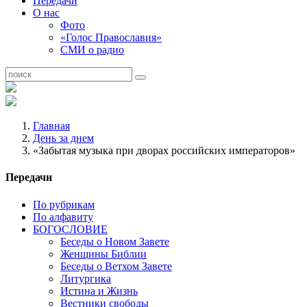
Передачи
О нас
Фото
«Голос Православия»
СМИ о радио
Главная
День за днем
«Забытая музыка при дворах российских императоров»
Передачи
По рубрикам
По алфавиту
БОГОСЛОВИЕ
Беседы о Новом Завете
Женщины Библии
Беседы о Ветхом Завете
Литургика
Истина и Жизнь
Вестники свободы