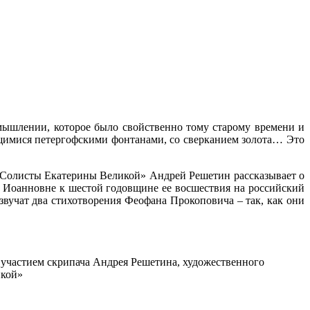
 мышлении, которое было свойственно тому старому времени и
щимися петергофскими фонтанами, со сверканием золота… Это
 «Солисты Екатерины Великой» Андрей Решетин рассказывает о
Иоанновне к шестой годовщине ее восшествия на российский
озвучат два стихотворения Феофана Прокоповича – так, как они
участием скрипача Андрея Решетина, художественного
икой»