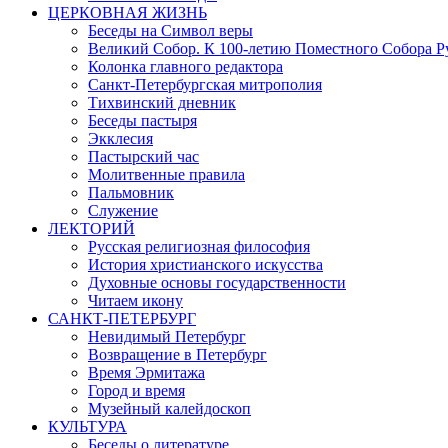
ЦЕРКОВНАЯ ЖИЗНЬ
Беседы на Символ веры
Великий Собор. К 100-летию Поместного Собора Р
Колонка главного редактора
Санкт-Петербургская митрополия
Тихвинский дневник
Беседы пастыря
Экклесия
Пастырский час
Молитвенные правила
Пальмовник
Служение
ЛЕКТОРИЙ
Русская религиозная философия
История христианского искусства
Духовные основы государственности
Читаем икону
САНКТ-ПЕТЕРБУРГ
Невидимый Петербург
Возвращение в Петербург
Время Эрмитажа
Город и время
Музейный калейдоскоп
КУЛЬТУРА
Беседы о литературе