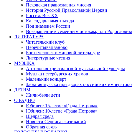
Псковская православная миссия
История Русской Православной Церкви
Россия. Век ХХ
Календарь памятных дат
Под знаменем России
Возвращение к семейным истокам, или Родословны
ЛИТЕРАТУРА
Читательский клуб
Перечитывая заново
Бог и человек в мировой литературе
Литературные чтения
МУЗЫКА
Антология христианской музыкальной культуры
Музыка петербургских храмов
Маленький концерт
Забытая музыка при дворах российских императоро
ДЕТЯМ
Жили-были дети
О РАДИО
Юбилеи: 15-летие «Града Петрова»
Юбилеи: 10-летие «Града Петрова»
Щедрая среда
Новости Сервиса скачиваний
Обратная связь