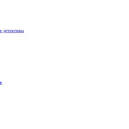
е детективы
в