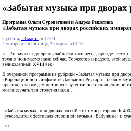
«Забытая музыка при дворах 
Программа Ольги Суровегиной и Андрея Решетина
«Забытая музыка при дворах российских импера
Суббота,
23 марта
, в 17.00
Повторение в пятницу, 29 марта, в 01.10
«…Эта музыка до чрезвычайности интересна, прежде всего по
трудно понимаемо нами сейчас. Торжество и радость этой м
великолепный XVIII век»
В очередной программе из рубрики «Забытая музыка при двор
«Коронационной синфонии» Джованни Ристори – особом музы
престол, а также демонстрирует аутентичное исполнение не то
могли звучать три столетия назад…
«Забытая музыка при дворах российских императоров». К 40
руководителя фестиваля старинной музыки «Earlymusic» и х
>>