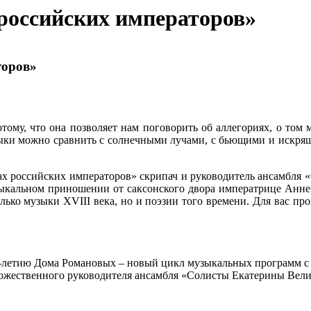
российских императоров»
торов»
тому, что она позволяет нам поговорить об аллегориях, о том
узыки можно сравнить с солнечными лучами, с бьющими и искря
ах российских императоров» скрипач и руководитель ансамбля
кальном приношении от саксонского двора императрице Анне 
лько музыки XVIII века, но и поэзии того времени. Для вас пр
0-летию Дома Романовых – новый цикл музыкальных программ с 
удожественного руководителя ансамбля «Солисты Екатерины Вел