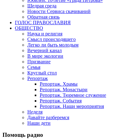
Юбилеи: 10-летие «Града Петрова»
Щедрая среда
Новости Сервиса скачиваний
Обратная связь
ГОЛОС ПРАВОСЛАВИЯ
ОБЩЕСТВО
Наука и религия
Смысл происходящего
Легко ли быть молодым
Вечерний канал
В мире экологии
Призвание
Семья
Круглый стол
Репортаж
Репортаж. Храмы
Репортаж. Монастыри
Репортаж. Тюремное служение
Репортаж. События
Репортаж. Наши мероприятия
Неделя
Давайте разберемся
Наши дети
Помощь радио