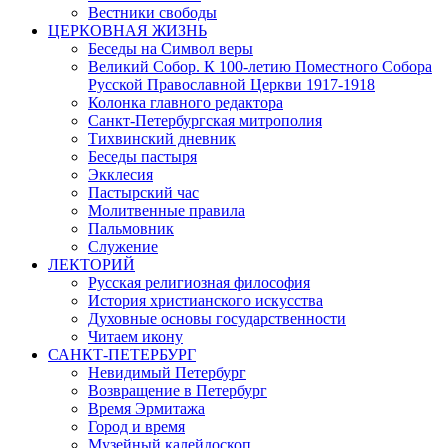
Вестники свободы
ЦЕРКОВНАЯ ЖИЗНЬ
Беседы на Символ веры
Великий Собор. К 100-летию Поместного Собора
Русской Православной Церкви 1917-1918
Колонка главного редактора
Санкт-Петербургская митрополия
Тихвинский дневник
Беседы пастыря
Экклесия
Пастырский час
Молитвенные правила
Пальмовник
Служение
ЛЕКТОРИЙ
Русская религиозная философия
История христианского искусства
Духовные основы государственности
Читаем икону
САНКТ-ПЕТЕРБУРГ
Невидимый Петербург
Возвращение в Петербург
Время Эрмитажа
Город и время
Музейный калейдоскоп