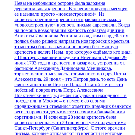
Невы на небольшом острове была заложена
деревоземляная крепость. В течение полутора месяцев
ее называли просто «новозастроенной». Из
«новозастроенной» крепости отправляли письма, в
«новозастроенную» крепость письма адресовали. Когда
на помощь возводившим крепость солдатам дивизии
Аникиты Ивановича Репнина и солдатам гвардейских
полков было решено направить новгородских крестьян,
то местом сбора назначили не новую безымянную
крепость в дельте Невы, про которую ещё мало кто знал,
а Шлотбург, бывший шведский Ниеншанц. Однако 29
июня 1703 года в крепости, в казармах, устроенных в
бастионе Александра Даниловича Меншикова,
торжественно отмечалось тезоименитство царя Петра
Алексеевича. 29 июня – это Петров день, то есть День
святых апостолов Петра и Павла. Святой Петр – это
небесный покровитель Петра Алексеевича.
Практически всегда, где бы государь ни находился – в
походе или в Москве – он вместе со своими
сподвижниками стремился отметить праздник банкетом,
весело провести день вместе со своими ближайшими
соратниками. И если еще 28 июня крепость была
«новозастроенная», то 29 июня она уже получает имя
Санкт-Петербург (Санктпитербурх). С этого времени
письма, которые отправляют из крепости и которые