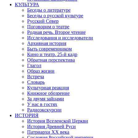
КУЛЬТУРА
Беседы о литературе
Беседы о русской культуре
Русский Север
Поговорим о театре
Родная речь. Второе чтение
Исследования и исследователи
Архивная история
Быть современником
Кино и театр. 25-й кадр
Обратная перспектива
Глагол
Образ жизни
Встреча
Словарь
Культурная реакция
Книжное обозрение
За двумя зайцами
У нас в гостях
Радиоэкскурсии
ИСТОРИЯ
История Вселенской Церкви
История Древней Руси
Патриархи XX века
Сословия Российской империи