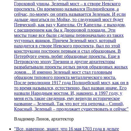
Гороховой улицы, Зеленый мост – в створе Невского
проспекта. Он временно назывался Полицейским, а
сейчас, по-моему, он опять называется Зеленым. И если
дальше двигаться по Мойке, то следующий мост будет
Певческий, как раз у Капеллы. От Капеллы, с выходом,
с расширением как бы к Дворцовой площади. Эти
мосты тоже все были сделаны первоначально из таких
чугунных ящиков. Причем Зеленый мост, который
находится в створе Невского проспекта, был по этой
конструкции построен первым и стал образцовым. В
Петербурге очень любят образцовые проекты. Еще в
Петровскую эпоху Трезини и другие архитекторы
разрабатывали проекты целых рядов образцовых жилых
домов… И именно Зеленый мост стал головным
образцом типового проекта металлического моста.
После революции 1917 года Полицейский мост, как он в
то время назывался, естественно, был назван иначе. Его
назвали Народным мостом. И, наконец, в 1997 году, у
меня есть такие сведения, ему вернули историческое
название – Зеленый. Так что вот эта цепочка – Синий,
Красный, Зеленый – продолжает существовать и сейчас"
Владимир Линов, архитектор
"Все, наверное, знают, что 16 мая 1703 года в дельте