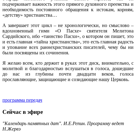
подчеркивает важность этого прямого духовного преемства и
необходимость постоянного обращения к истокам, корням,
«детству» христианства…
А завершает этот цикл – не хронологически, но смыслово –
вдохновенный гимн «О Пасхе» святителя Мелитона
Сардийского, ибо «таинство Пасхи», о котором он пишет, это
и есть главная «тайна христианства», это есть главная радость
и упование всех раннехристианских писателей, чему бы ни
были посвящены их сочинения.
Я желаю всем, кто держит в руках этот диск, внимательно, с
молитвой и благодарностью вслушаться в голоса, дошедшие
до нас из глубины почти двадцати веков, голоса
прославляющие, защищающие и созидающие нашу Церковь.
программа передач
Сейчас в эфире
"Календарь памятных дат". И.Е.Репин. Программу ведет
Н.Жервэ