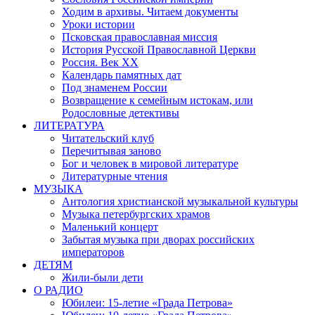
Ходим в архивы. Читаем документы
Уроки истории
Псковская православная миссия
История Русской Православной Церкви
Россия. Век ХХ
Календарь памятных дат
Под знаменем России
Возвращение к семейным истокам, или
Родословные детективы
ЛИТЕРАТУРА
Читательский клуб
Перечитывая заново
Бог и человек в мировой литературе
Литературные чтения
МУЗЫКА
Антология христианской музыкальной культуры
Музыка петербургских храмов
Маленький концерт
Забытая музыка при дворах российских
императоров
ДЕТЯМ
Жили-были дети
О РАДИО
Юбилеи: 15-летие «Града Петрова»