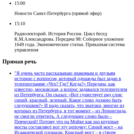
15:00
Новости Санкт-Петербурга (прямой эфир)
15:10
Радиолекторий. История России. Цикл бесед
К.М.Александрова. Передача 98: Соборное уложение
1649 года. Экономические статьи. Приказная система
управления
Прямая речь
"Я очень часто рассказываю знакомым и друзьям
историю с вопросом, который однажды был задан в
телепрограмме «Что? Где? Когда?» Передача, как
известно, московская, а вопрос задавался телезрителем
из Петербурга. Он сказал: «Вот существует ряд слов:
синий, красный, зеленый. Какое слово должно быть
следующим?» И надо сказать, что знатоки, многие из
которых из Петербурга, в тот момент – из Ленинграда,
не смогли ответить. А следующее слово было –
Певческий! Потому что на Мойке как раз крупные
мосты составляют вот эту цепочку: Синий мост – на
Исаакиевской площади, Красный мост – в створе