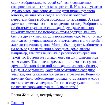
садик Бобринских, который сейчас, к сожалению,
совершенно закрыт для всех зрителей. И вот, я с ужасом
думаю о том, как современные дети проживут свою
юность, не зная этих садов, многие из которых
перестали быть в общегородском пользовании. А ведь
даже во времена частного владения господа Бобринские
по билетам пускали в свой сад. Здесь даже не было
никаких правил по поводу чистоты одежды, как это
было в других местах. Для посещения надо было только
записаться у управляющего, и потом сюда могли прийти
жители соседних домов. Можно было купить абонемент
на весь год, если ты жил в соседнем доме, чтобы,
например, там гуляла нянька с ребенком генеральши
такой-то. Но ведь не только генеральши пользовались
этим садом. Там и жена крестьянина такого-то гуляла, и
другие. Можно было пойти в сад по разовому билету.
Студент с барышней, который осматривал соседние
участки, мог спокойно погулять в этом месте. Конечно,
важным было соблюдение порядка, отсутствие мусора –
вот за этим всем следили. То есть в саду гуляли чинно,
но все же горожане гуляли. А ныне что?"
Елена Жерихина, петербурговед
Главная