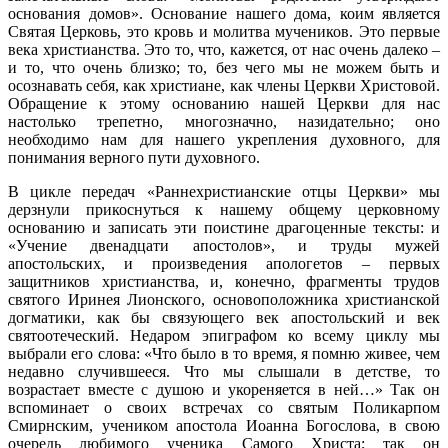
основания домов». Основание нашего дома, коим является
Святая Церковь, это кровь и молитва мучеников. Это первые
века христианства. Это то, что, кажется, от нас очень далеко –
и то, что очень близко; то, без чего мы не можем быть и
осознавать себя, как христиане, как члены Церкви Христовой.
Обращение к этому основанию нашей Церкви для нас
настолько трепетно, многозначно, назидательно; оно
необходимо нам для нашего укрепления духовного, для
понимания верного пути духовного.
В цикле передач «Раннехристианские отцы Церкви» мы
дерзнули прикоснуться к нашему общему церковному
основанию и записать эти поистине драгоценные тексты: и
«Учение двенадцати апостолов», и труды мужей
апостольских, и произведения апологетов – первых
защитников христианства, и, конечно, фрагменты трудов
святого Иринея Лионского, основоположника христианской
догматики, как бы связующего век апостольский и век
святоотеческий. Недаром эпиграфом ко всему циклу мы
выбрали его слова: «Что было в то время, я помню живее, чем
недавно случившееся. Что мы слышали в детстве, то
возрастает вместе с душою и укореняется в ней…» Так он
вспоминает о своих встречах со святым Поликарпом
Смирнским, учеником апостола Иоанна Богослова, в свою
очередь любимого ученика Самого Христа; так он