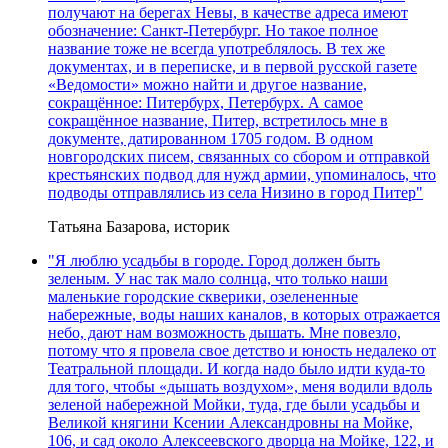
получают на берегах Невы, в качестве адреса имеют
обозначение: Санкт-Петербург. Но такое полное
название тоже не всегда употреблялось. В тех же
документах, и в переписке, и в первой русской газете
«Ведомости» можно найти и другое название,
сокращённое: Питербурх, Петербурх. А самое
сокращённое название, Питер, встретилось мне в
документе, датированном 1705 годом. В одном
новгородских писем, связанных со сбором и отправкой
крестьянских подвод для нужд армии, упоминалось, что
подводы отправлялись из села Низино в город Питер"
Татьяна Базарова, историк
"Я люблю усадьбы в городе. Город должен быть
зеленым. У нас так мало солнца, что только наши
маленькие городские скверики, озелененные
набережные, воды наших каналов, в которых отражается
небо, дают нам возможность дышать. Мне повезло,
потому что я провела свое детство и юность недалеко от
Театральной площади. И когда надо было идти куда-то
для того, чтобы «дышать воздухом», меня водили вдоль
зеленой набережной Мойки, туда, где были усадьбы и
Великой княгини Ксении Александровны на Мойке,
106, и сад около Алексеевского дворца на Мойке, 122, и