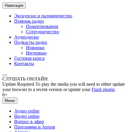
Навигация
Экскурсии и паломничество
Помощь радио
Пожертвования
Сотрудничество
Аудиодиски
Подкасты радио
Новинки
Интервью
Гостевая книга
Контакты
СЛУШАТЬ ОНЛАЙН
Update Required
To play the media you will need to either update
your browser to a recent version or update your
Flash plugin
.
6+
Меню
Аудио online
Видео online
Вопрос в эфир
Программа и Архив