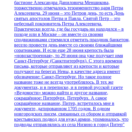
бастионе Александра Даниловича Меншикова,
торжественно отмечалось тезоименитство царя Петра
Алексеевича. 29 июня – это Петров день, то есть День
святых апостолов Петра и Павла. Святой Петр – это
небесный покровитель Петра Алексеевича.
Практически всегда, где бы государь ни находился – в
походе или в Москве – он вместе со своими
сподвижниками стремился отметить праздник банкетом,
весело провести день вместе со своими ближайшими
соратниками. И если еще 28 июня крепость была
«новозастроенная», то 29 июня она уже получает имя
Санкт-Петербург (Санктпитербурх). С этого времени
письма, которые отправляют из крепости и которые
получают на берегах Невы, в качестве адреса имеют
обозначение: Санкт-Петербург. Но такое полное
название тоже не всегда употреблялось. В тех же
документах, и в переписке, и в первой русской газете
«Ведомости» можно найти и другое название,
сокращённое: Питербурх, Петербурх. А самое
сокращённое название, Питер, встретилось мне в
документе, датированном 1705 годом. В одном
новгородских писем, связанных со сбором и отправкой
крестьянских подвод для нужд армии, упоминалось, что
подводы отправлялись из села Низино в город Питер"