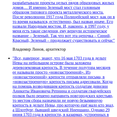
разрабатывали проекты целых рядов образцовых жилых
домов… И именно Зеленый мост стал головным
образцом типового проекта металлического моста.
После революции 1917 года Полицейский мост, как он в
то время назывался, естественно, был назван иначе. Его
назвали Народным мостом. И, наконец, в 1997 году, у
меня есть такие сведения, ему вернули историческое
название – Зеленый. Так что вот эта цепочка – Синий,
Красный, Зеленый – продолжает существовать и сейчас"
Владимир Линов, архитектор
"Все, наверное, знают, что 16 мая 1703 года в дельте
Невы на небольшом острове была заложена
деревоземляная крепость. В течение полутора месяцев
ее называли просто «новозастроенной». Из
«новозастроенной» крепости отправляли письма, в
«новозастроенную» крепость письма адресовали. Когда
на помощь возводившим крепость солдатам дивизии
Аникиты Ивановича Репнина и солдатам гвардейских
полков было решено направить новгородских крестьян,
то местом сбора назначили не новую безымянную
крепость в дельте Невы, про которую ещё мало кто знал,
а Шлотбург, бывший шведский Ниеншанц. Однако 29
июня 1703 года в крепости, в казармах, устроенных в