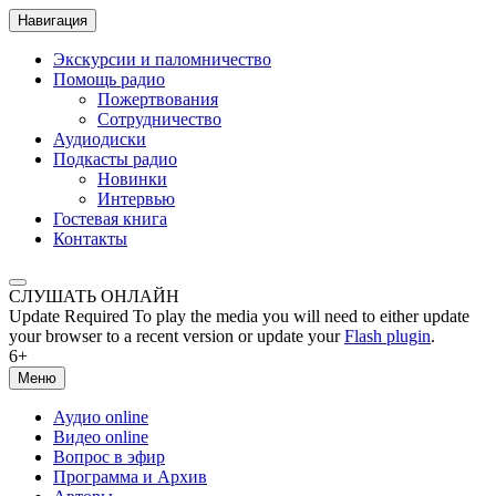
Навигация
Экскурсии и паломничество
Помощь радио
Пожертвования
Сотрудничество
Аудиодиски
Подкасты радио
Новинки
Интервью
Гостевая книга
Контакты
СЛУШАТЬ ОНЛАЙН
Update Required
To play the media you will need to either update
your browser to a recent version or update your
Flash plugin
.
6+
Меню
Аудио online
Видео online
Вопрос в эфир
Программа и Архив