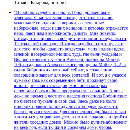
Татьяна Базарова, историк
"Я люблю усадьбы в городе. Город должен быть
зеленым. У нас так мало солнца, что только наши
маленькие городские скверики, озелененные
набережные, воды наших каналов, в которых отражается
небо, дают нам возможность дышать. Мне повезло,
потому что я провела свое детство и юность недалеко от
Театральной площади. И когда надо было идти куда-то
для того, чтобы «дышать воздухом», меня водили вдоль
зеленой набережной Мойки, туда, где были усадьбы и
Великой княгини Ксении Александровны на Мойке,
106, и сад около Алексеевского дворца на Мойке, 122, и
садик Бобринских, который сейчас, к сожалению,
совершенно закрыт для всех зрителей. И вот, я с ужасом
думаю о том, как современные дети проживут свою
юность, не зная этих садов, многие из которых
перестали быть в общегородском пользовании. А ведь
даже во времена частного владения господа Бобринские
по билетам пускали в свой сад. Здесь даже не было
никаких правил по поводу чистоты одежды, как это
было в других местах. Для посещения надо было только
записаться у управляющего, и потом сюда могли прийти
жители соседних домов. Можно было купить абонемент
на весь год, если ты жил в соседнем доме, чтобы,