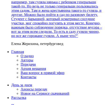
например, там гуляла нянька с ребенком генеральши
такой-то. Но ведь не только генеральши пользовались
этим садом. Там и жена крестьянина такого-то гуляла, и
другие. Можно было пойти в сад по разовому билету.
Студент с барышней, который осматривал соседние
участки, мог спокойно погулять в этом месте. Конечно,
важным было соблюдение порядка, отсутствие мусора –
вот за этим всем следили. То есть в саду гуляли чинно,
но все же горожане гуляли. А ныне что?"
Елена Жерихина, петербурговед
Главная
О радио
Авторы
Передачи
Архив вещания
Ваш вопрос в прямой эфир
Контакты
День за днем
Анонсы передач
Новое на Сервисе скачиваний
Рассылка