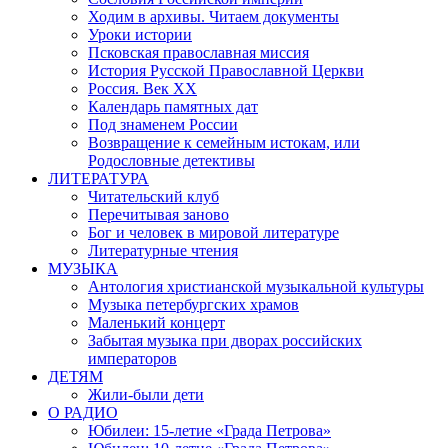
Ходим в архивы. Читаем документы
Уроки истории
Псковская православная миссия
История Русской Православной Церкви
Россия. Век ХХ
Календарь памятных дат
Под знаменем России
Возвращение к семейным истокам, или
Родословные детективы
ЛИТЕРАТУРА
Читательский клуб
Перечитывая заново
Бог и человек в мировой литературе
Литературные чтения
МУЗЫКА
Антология христианской музыкальной культуры
Музыка петербургских храмов
Маленький концерт
Забытая музыка при дворах российских
императоров
ДЕТЯМ
Жили-были дети
О РАДИО
Юбилеи: 15-летие «Града Петрова»