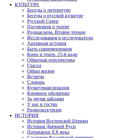
КУЛЬТУРА
Беседы о литературе
Беседы о русской культуре
Русский Север
Поговорим о театре
Родная речь. Второе чтение
Исследования и исследователи
Архивная история
Быть современником
Кино и театр. 25-й кадр
Обратная перспектива
Глагол
Образ жизни
Встреча
Словарь
Культурная реакция
Книжное обозрение
За двумя зайцами
У нас в гостях
Радиоэкскурсии
ИСТОРИЯ
История Вселенской Церкви
История Древней Руси
Патриархи XX века
Сословия Российской империи