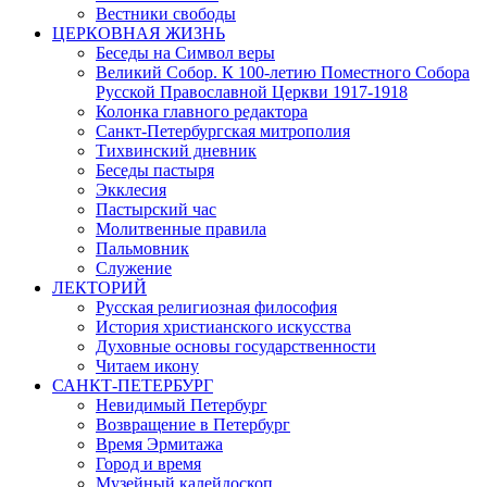
Вестники свободы
ЦЕРКОВНАЯ ЖИЗНЬ
Беседы на Символ веры
Великий Собор. К 100-летию Поместного Собора
Русской Православной Церкви 1917-1918
Колонка главного редактора
Санкт-Петербургская митрополия
Тихвинский дневник
Беседы пастыря
Экклесия
Пастырский час
Молитвенные правила
Пальмовник
Служение
ЛЕКТОРИЙ
Русская религиозная философия
История христианского искусства
Духовные основы государственности
Читаем икону
САНКТ-ПЕТЕРБУРГ
Невидимый Петербург
Возвращение в Петербург
Время Эрмитажа
Город и время
Музейный калейдоскоп