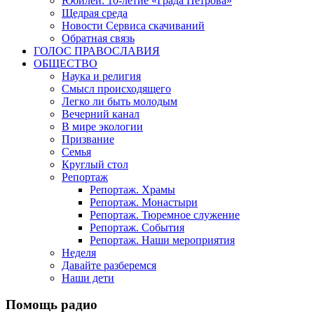
Юбилеи: 10-летие «Града Петрова»
Щедрая среда
Новости Сервиса скачиваний
Обратная связь
ГОЛОС ПРАВОСЛАВИЯ
ОБЩЕСТВО
Наука и религия
Смысл происходящего
Легко ли быть молодым
Вечерний канал
В мире экологии
Призвание
Семья
Круглый стол
Репортаж
Репортаж. Храмы
Репортаж. Монастыри
Репортаж. Тюремное служение
Репортаж. События
Репортаж. Наши мероприятия
Неделя
Давайте разберемся
Наши дети
Помощь радио