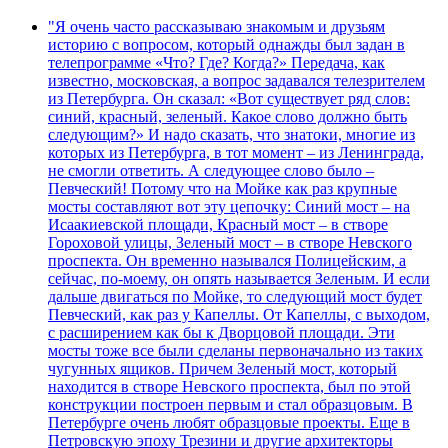
"Я очень часто рассказываю знакомым и друзьям
историю с вопросом, который однажды был задан в
телепрограмме «Что? Где? Когда?» Передача, как
известно, московская, а вопрос задавался телезрителем
из Петербурга. Он сказал: «Вот существует ряд слов:
синий, красный, зеленый. Какое слово должно быть
следующим?» И надо сказать, что знатоки, многие из
которых из Петербурга, в тот момент – из Ленинграда,
не смогли ответить. А следующее слово было –
Певческий! Потому что на Мойке как раз крупные
мосты составляют вот эту цепочку: Синий мост – на
Исаакиевской площади, Красный мост – в створе
Гороховой улицы, Зеленый мост – в створе Невского
проспекта. Он временно назывался Полицейским, а
сейчас, по-моему, он опять называется Зеленым. И если
дальше двигаться по Мойке, то следующий мост будет
Певческий, как раз у Капеллы. От Капеллы, с выходом,
с расширением как бы к Дворцовой площади. Эти
мосты тоже все были сделаны первоначально из таких
чугунных ящиков. Причем Зеленый мост, который
находится в створе Невского проспекта, был по этой
конструкции построен первым и стал образцовым. В
Петербурге очень любят образцовые проекты. Еще в
Петровскую эпоху Трезини и другие архитекторы