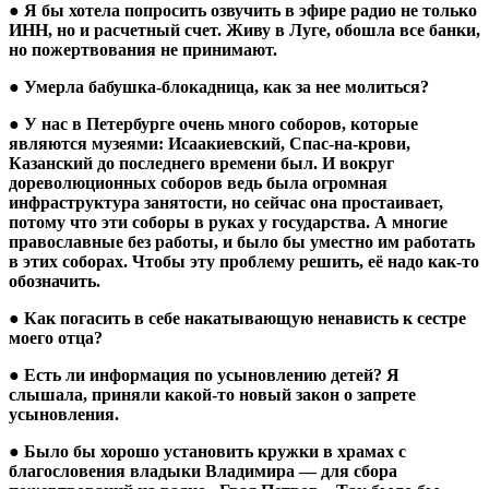
● Я бы хотела попросить озвучить в эфире радио не только
ИНН, но и расчетный счет. Живу в Луге, обошла все банки,
но пожертвования не принимают.
● Умерла бабушка-блокадница, как за нее молиться?
● У нас в Петербурге очень много соборов, которые
являются музеями: Исаакиевский, Спас-на-крови,
Казанский до последнего времени был. И вокруг
дореволюционных соборов ведь была огромная
инфраструктура занятости, но сейчас она простаивает,
потому что эти соборы в руках у государства. А многие
православные без работы, и было бы уместно им работать
в этих соборах. Чтобы эту проблему решить, её надо как-то
обозначить.
● Как погасить в себе накатывающую ненависть к сестре
моего отца?
● Есть ли информация по усыновлению детей? Я
слышала, приняли какой-то новый закон о запрете
усыновления.
● Было бы хорошо установить кружки в храмах с
благословения владыки Владимира — для сбора