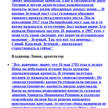
любят образцовые проекты. Еще в Петровскую эпоху
Трезини и другие архитекторы разрабатывали
проекты целых рядов образцовых жилых домов… И
именно Зеленый мост стал головным образцом
типового проекта металлического моста. После
революции 1917 года Полицейский мост, как он в то
время назывался, естественно, был назван иначе. Его
назвали Народным мостом. И, наконец, в 1997 году, у
меня есть такие сведения, ему вернули историческое
название – Зеленый. Так что вот эта цепочка –
Синий, Красный, Зеленый – продолжает
существовать и сейчас"
Владимир Линов, архитектор
"Все, наверное, знают, что 16 мая 1703 года в дельте
Невы на небольшом острове была заложена
деревоземляная крепость. В течение полутора
месяцев ее называли просто «новозастроенной». Из
«новозастроенной» крепости отправляли письма, в
«новозастроенную» крепость письма адресовали.
Когда на помощь возводившим крепость солдатам
дивизии Аникиты Ивановича Репнина и солдатам
гвардейских полков было решено направить
новгородских крестьян, то местом сбора назначили не
новую безымянную крепость в дельте Невы, про