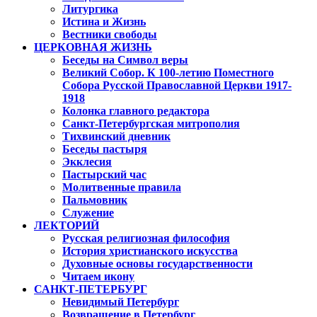
Литургика
Истина и Жизнь
Вестники свободы
ЦЕРКОВНАЯ ЖИЗНЬ
Беседы на Символ веры
Великий Собор. К 100-летию Поместного
Собора Русской Православной Церкви 1917-
1918
Колонка главного редактора
Санкт-Петербургская митрополия
Тихвинский дневник
Беседы пастыря
Экклесия
Пастырский час
Молитвенные правила
Пальмовник
Служение
ЛЕКТОРИЙ
Русская религиозная философия
История христианского искусства
Духовные основы государственности
Читаем икону
САНКТ-ПЕТЕРБУРГ
Невидимый Петербург
Возвращение в Петербург