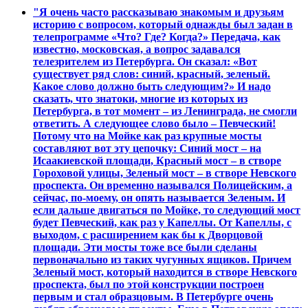
"Я очень часто рассказываю знакомым и друзьям
историю с вопросом, который однажды был задан в
телепрограмме «Что? Где? Когда?» Передача, как
известно, московская, а вопрос задавался
телезрителем из Петербурга. Он сказал: «Вот
существует ряд слов: синий, красный, зеленый.
Какое слово должно быть следующим?» И надо
сказать, что знатоки, многие из которых из
Петербурга, в тот момент – из Ленинграда, не смогли
ответить. А следующее слово было – Певческий!
Потому что на Мойке как раз крупные мосты
составляют вот эту цепочку: Синий мост – на
Исаакиевской площади, Красный мост – в створе
Гороховой улицы, Зеленый мост – в створе Невского
проспекта. Он временно назывался Полицейским, а
сейчас, по-моему, он опять называется Зеленым. И
если дальше двигаться по Мойке, то следующий мост
будет Певческий, как раз у Капеллы. От Капеллы, с
выходом, с расширением как бы к Дворцовой
площади. Эти мосты тоже все были сделаны
первоначально из таких чугунных ящиков. Причем
Зеленый мост, который находится в створе Невского
проспекта, был по этой конструкции построен
первым и стал образцовым. В Петербурге очень