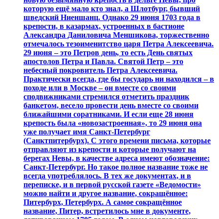
которую ещё мало кто знал, а Шлотбург, бывший
шведский Ниеншанц. Однако 29 июня 1703 года в
крепости, в казармах, устроенных в бастионе
Александра Даниловича Меншикова, торжественно
отмечалось тезоименитство царя Петра Алексеевича.
29 июня – это Петров день, то есть День святых
апостолов Петра и Павла. Святой Петр – это
небесный покровитель Петра Алексеевича.
Практически всегда, где бы государь ни находился – в
походе или в Москве – он вместе со своими
сподвижниками стремился отметить праздник
банкетом, весело провести день вместе со своими
ближайшими соратниками. И если еще 28 июня
крепость была «новозастроенная», то 29 июня она
уже получает имя Санкт-Петербург
(Санктпитербурх). С этого времени письма, которые
отправляют из крепости и которые получают на
берегах Невы, в качестве адреса имеют обозначение:
Санкт-Петербург. Но такое полное название тоже не
всегда употреблялось. В тех же документах, и в
переписке, и в первой русской газете «Ведомости»
можно найти и другое название, сокращённое:
Питербурх, Петербурх. А самое сокращённое
название, Питер, встретилось мне в документе,