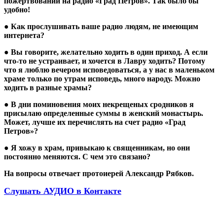
пожертвований на радио «Град Петров». Так было бы
удобно!
● Как прослушивать ваше радио людям, не имеющим
интернета?
● Вы говорите, желательно ходить в один приход. А если
что-то не устраивает, и хочется в Лавру ходить? Потому
что я люблю вечером исповедоваться, а у нас в маленьком
храме только по утрам исповедь, много народу. Можно
ходить в разные храмы?
● В дни поминовения моих некрещеных сродников я
присылаю определенные суммы в женский монастырь.
Может, лучше их перечислять на счет радио «Град
Петров»?
● Я хожу в храм, привыкаю к священникам, но они
постоянно меняются. С чем это связано?
На вопросы отвечает протоиерей Александр Рябков
.
Слушать АУДИО в Контакте