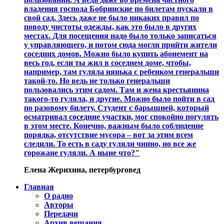
владения господа Бобринские по билетам пускали в
свой сад. Здесь даже не было никаких правил по
поводу чистоты одежды, как это было в других
местах. Для посещения надо было только записаться
у управляющего, и потом сюда могли прийти жители
соседних домов. Можно было купить абонемент на
весь год, если ты жил в соседнем доме, чтобы,
например, там гуляла нянька с ребенком генеральши
такой-то. Но ведь не только генеральши
пользовались этим садом. Там и жена крестьянина
такого-то гуляла, и другие. Можно было пойти в сад
по разовому билету. Студент с барышней, который
осматривал соседние участки, мог спокойно погулять
в этом месте. Конечно, важным было соблюдение
порядка, отсутствие мусора – вот за этим всем
следили. То есть в саду гуляли чинно, но все же
горожане гуляли. А ныне что?"
Елена Жерихина, петербурговед
Главная
О радио
Авторы
Передачи
Архив вещания