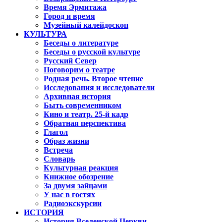
Время Эрмитажа
Город и время
Музейный калейдоскоп
КУЛЬТУРА
Беседы о литературе
Беседы о русской культуре
Русский Север
Поговорим о театре
Родная речь. Второе чтение
Исследования и исследователи
Архивная история
Быть современником
Кино и театр. 25-й кадр
Обратная перспектива
Глагол
Образ жизни
Встреча
Словарь
Культурная реакция
Книжное обозрение
За двумя зайцами
У нас в гостях
Радиоэкскурсии
ИСТОРИЯ
История Вселенской Церкви