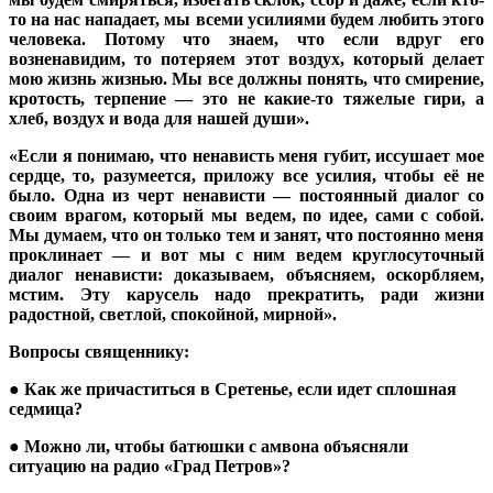
то на нас нападает, мы всеми усилиями будем любить этого
человека. Потому что знаем, что если вдруг его
возненавидим, то потеряем этот воздух, который делает
мою жизнь жизнью. Мы все должны понять, что смирение,
кротость, терпение — это не какие-то тяжелые гири, а
хлеб, воздух и вода для нашей души».
«Если я понимаю, что ненависть меня губит, иссушает мое
сердце, то, разумеется, приложу все усилия, чтобы её не
было. Одна из черт ненависти — постоянный диалог со
своим врагом, который мы ведем, по идее, сами с собой.
Мы думаем, что он только тем и занят, что постоянно меня
проклинает — и вот мы с ним ведем круглосуточный
диалог ненависти: доказываем, объясняем, оскорбляем,
мстим. Эту карусель надо прекратить, ради жизни
радостной, светлой, спокойной, мирной».
Вопросы священнику:
● Как же причаститься в Сретенье, если идет сплошная
седмица?
● Можно ли, чтобы батюшки с амвона объясняли
ситуацию на радио «Град Петров»?