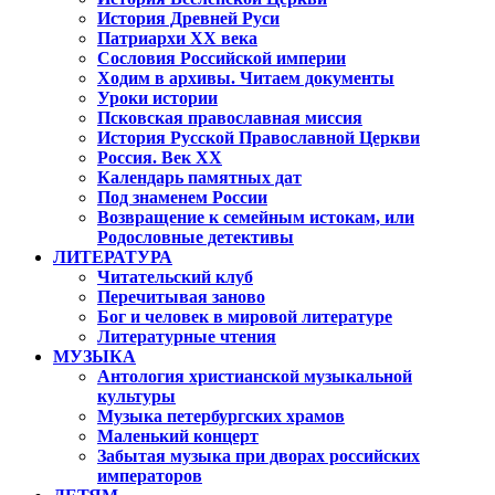
История Древней Руси
Патриархи XX века
Сословия Российской империи
Ходим в архивы. Читаем документы
Уроки истории
Псковская православная миссия
История Русской Православной Церкви
Россия. Век ХХ
Календарь памятных дат
Под знаменем России
Возвращение к семейным истокам, или
Родословные детективы
ЛИТЕРАТУРА
Читательский клуб
Перечитывая заново
Бог и человек в мировой литературе
Литературные чтения
МУЗЫКА
Антология христианской музыкальной
культуры
Музыка петербургских храмов
Маленький концерт
Забытая музыка при дворах российских
императоров