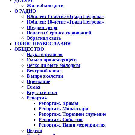
ДЕТЯМ
Жили-были дети
О РАДИО
Юбилеи: 15-летие «Града Петрова»
Юбилеи: 10-летие «Града Петрова»
Щедрая среда
Новости Сервиса скачиваний
Обратная связь
ГОЛОС ПРАВОСЛАВИЯ
ОБЩЕСТВО
Наука и религия
Смысл происходящего
Легко ли быть молодым
Вечерний канал
В мире экологии
Призвание
Семья
Круглый стол
Репортаж
Репортаж. Храмы
Репортаж. Монастыри
Репортаж. Тюремное служение
Репортаж. События
Репортаж. Наши мероприятия
Неделя