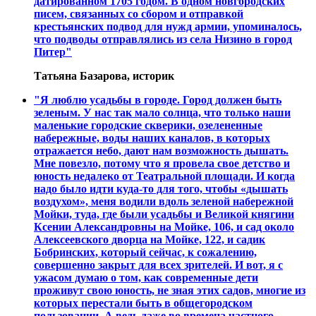
датированном 1705 годом. В одном новгородских
писем, связанных со сбором и отправкой
крестьянских подвод для нужд армии, упоминалось,
что подводы отправлялись из села Низино в город
Питер"
Татьяна Базарова, историк
"Я люблю усадьбы в городе. Город должен быть
зеленым. У нас так мало солнца, что только наши
маленькие городские скверики, озелененные
набережные, воды наших каналов, в которых
отражается небо, дают нам возможность дышать.
Мне повезло, потому что я провела свое детство и
юность недалеко от Театральной площади. И когда
надо было идти куда-то для того, чтобы «дышать
воздухом», меня водили вдоль зеленой набережной
Мойки, туда, где были усадьбы и Великой княгини
Ксении Александровны на Мойке, 106, и сад около
Алексеевского дворца на Мойке, 122, и садик
Бобринских, который сейчас, к сожалению,
совершенно закрыт для всех зрителей. И вот, я с
ужасом думаю о том, как современные дети
проживут свою юность, не зная этих садов, многие из
которых перестали быть в общегородском
пользовании. А ведь даже во времена частного