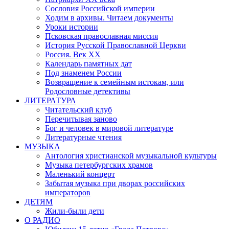
Сословия Российской империи
Ходим в архивы. Читаем документы
Уроки истории
Псковская православная миссия
История Русской Православной Церкви
Россия. Век ХХ
Календарь памятных дат
Под знаменем России
Возвращение к семейным истокам, или
Родословные детективы
ЛИТЕРАТУРА
Читательский клуб
Перечитывая заново
Бог и человек в мировой литературе
Литературные чтения
МУЗЫКА
Антология христианской музыкальной культуры
Музыка петербургских храмов
Маленький концерт
Забытая музыка при дворах российских
императоров
ДЕТЯМ
Жили-были дети
О РАДИО