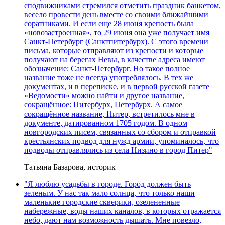
сподвижниками стремился отметить праздник банкетом,
весело провести день вместе со своими ближайшими
соратниками. И если еще 28 июня крепость была
«новозастроенная», то 29 июня она уже получает имя
Санкт-Петербург (Санктпитербурх). С этого времени
письма, которые отправляют из крепости и которые
получают на берегах Невы, в качестве адреса имеют
обозначение: Санкт-Петербург. Но такое полное
название тоже не всегда употреблялось. В тех же
документах, и в переписке, и в первой русской газете
«Ведомости» можно найти и другое название,
сокращённое: Питербурх, Петербурх. А самое
сокращённое название, Питер, встретилось мне в
документе, датированном 1705 годом. В одном
новгородских писем, связанных со сбором и отправкой
крестьянских подвод для нужд армии, упоминалось, что
подводы отправлялись из села Низино в город Питер"
Татьяна Базарова, историк
"Я люблю усадьбы в городе. Город должен быть
зеленым. У нас так мало солнца, что только наши
маленькие городские скверики, озелененные
набережные, воды наших каналов, в которых отражается
небо, дают нам возможность дышать. Мне повезло,