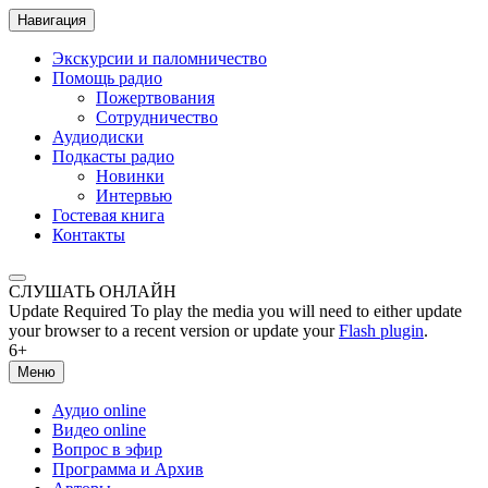
Навигация
Экскурсии и паломничество
Помощь радио
Пожертвования
Сотрудничество
Аудиодиски
Подкасты радио
Новинки
Интервью
Гостевая книга
Контакты
СЛУШАТЬ ОНЛАЙН
Update Required
To play the media you will need to either update
your browser to a recent version or update your
Flash plugin
.
6+
Меню
Аудио online
Видео online
Вопрос в эфир
Программа и Архив