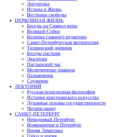
Литургика
Истина и Жизнь
Вестники свободы
ЦЕРКОВНАЯ ЖИЗНЬ
Беседы на Символ веры
Великий Собор
Колонка главного редактора
Санкт-Петербургская митрополия
Тихвинский дневник
Беседы пастыря
Экклесия
Пастырский час
Молитвенные правила
Пальмовник
Служение
ЛЕКТОРИЙ
Русская религиозная философия
История христианского искусства
Духовные основы государственности
Читаем икону
САНКТ-ПЕТЕРБУРГ
Невидимый Петербург
Возвращение в Петербург
Время Эрмитажа
Город и время