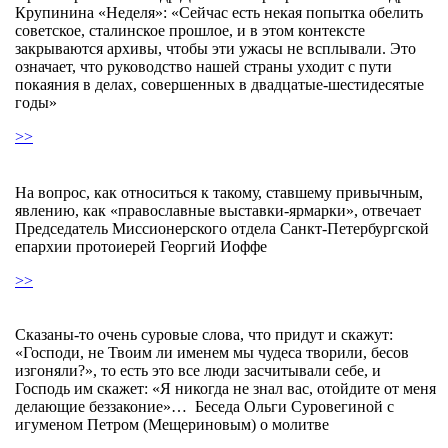
Крупинина «Неделя»: «Сейчас есть некая попытка обелить
советское, сталинское прошлое, и в этом контексте
закрываются архивы, чтобы эти ужасы не всплывали. Это
означает, что руководство нашей страны уходит с пути
покаяния в делах, совершенных в двадцатые-шестидесятые
годы»
>>
На вопрос, как относиться к такому, ставшему привычным,
явлению, как «православные выставки-ярмарки», отвечает
Председатель Миссионерского отдела Санкт-Петербургской
епархии протоиерей Георгий Иоффе
>>
Сказаны-то очень суровые слова, что придут и скажут:
«Господи, не Твоим ли именем мы чудеса творили, бесов
изгоняли?», то есть это все люди засчитывали себе, и
Господь им скажет: «Я никогда не знал вас, отойдите от меня
делающие беззаконие»… Беседа Ольги Суровегиной с
игуменом Петром (Мещериновым) о молитве