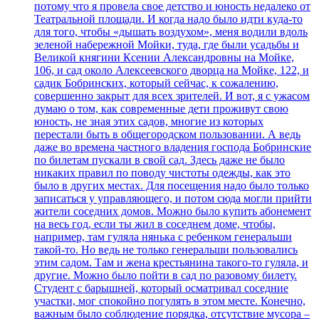
потому что я провела свое детство и юность недалеко от
Театральной площади. И когда надо было идти куда-то
для того, чтобы «дышать воздухом», меня водили вдоль
зеленой набережной Мойки, туда, где были усадьбы и
Великой княгини Ксении Александровны на Мойке,
106, и сад около Алексеевского дворца на Мойке, 122, и
садик Бобринских, который сейчас, к сожалению,
совершенно закрыт для всех зрителей. И вот, я с ужасом
думаю о том, как современные дети проживут свою
юность, не зная этих садов, многие из которых
перестали быть в общегородском пользовании. А ведь
даже во времена частного владения господа Бобринские
по билетам пускали в свой сад. Здесь даже не было
никаких правил по поводу чистоты одежды, как это
было в других местах. Для посещения надо было только
записаться у управляющего, и потом сюда могли прийти
жители соседних домов. Можно было купить абонемент
на весь год, если ты жил в соседнем доме, чтобы,
например, там гуляла нянька с ребенком генеральши
такой-то. Но ведь не только генеральши пользовались
этим садом. Там и жена крестьянина такого-то гуляла, и
другие. Можно было пойти в сад по разовому билету.
Студент с барышней, который осматривал соседние
участки, мог спокойно погулять в этом месте. Конечно,
важным было соблюдение порядка, отсутствие мусора –