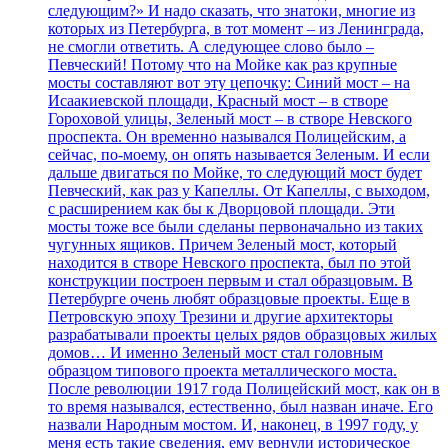
следующим?» И надо сказать, что знатоки, многие из
которых из Петербурга, в тот момент – из Ленинграда,
не смогли ответить. А следующее слово было –
Певческий! Потому что на Мойке как раз крупные
мосты составляют вот эту цепочку: Синий мост – на
Исаакиевской площади, Красный мост – в створе
Гороховой улицы, Зеленый мост – в створе Невского
проспекта. Он временно назывался Полицейским, а
сейчас, по-моему, он опять называется Зеленым. И если
дальше двигаться по Мойке, то следующий мост будет
Певческий, как раз у Капеллы. От Капеллы, с выходом,
с расширением как бы к Дворцовой площади. Эти
мосты тоже все были сделаны первоначально из таких
чугунных ящиков. Причем Зеленый мост, который
находится в створе Невского проспекта, был по этой
конструкции построен первым и стал образцовым. В
Петербурге очень любят образцовые проекты. Еще в
Петровскую эпоху Трезини и другие архитекторы
разрабатывали проекты целых рядов образцовых жилых
домов… И именно Зеленый мост стал головным
образцом типового проекта металлического моста.
После революции 1917 года Полицейский мост, как он в
то время назывался, естественно, был назван иначе. Его
назвали Народным мостом. И, наконец, в 1997 году, у
меня есть такие сведения, ему вернули историческое