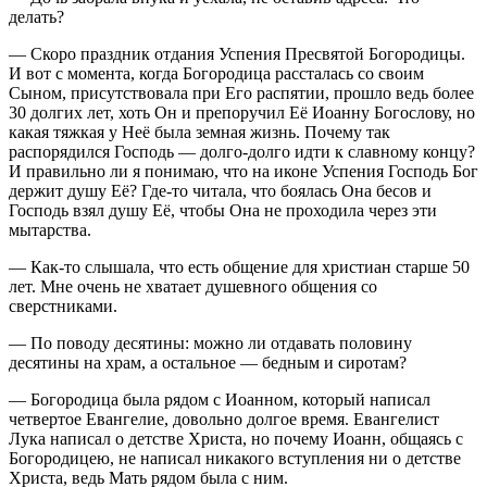
делать?
— Скоро праздник отдания Успения Пресвятой Богородицы.
И вот с момента, когда Богородица рассталась со своим
Сыном, присутствовала при Его распятии, прошло ведь более
30 долгих лет, хоть Он и препоручил Её Иоанну Богослову, но
какая тяжкая у Неё была земная жизнь. Почему так
распорядился Господь — долго-долго идти к славному концу?
И правильно ли я понимаю, что на иконе Успения Господь Бог
держит душу Её? Где-то читала, что боялась Она бесов и
Господь взял душу Её, чтобы Она не проходила через эти
мытарства.
— Как-то слышала, что есть общение для христиан старше 50
лет. Мне очень не хватает душевного общения со
сверстниками.
— По поводу десятины: можно ли отдавать половину
десятины на храм, а остальное — бедным и сиротам?
— Богородица была рядом с Иоанном, который написал
четвертое Евангелие, довольно долгое время. Евангелист
Лука написал о детстве Христа, но почему Иоанн, общаясь с
Богородицею, не написал никакого вступления ни о детстве
Христа, ведь Мать рядом была с ним.