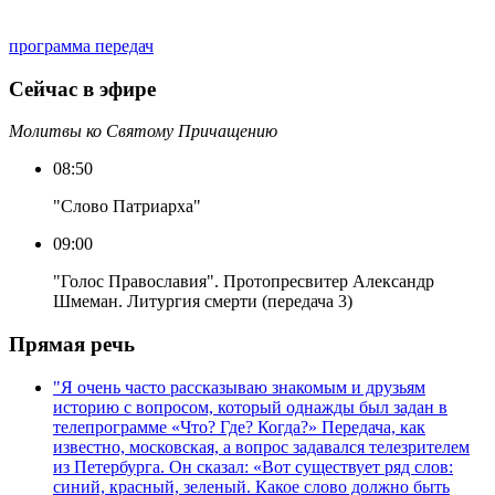
программа передач
Сейчас в эфире
Молитвы ко Святому Причащению
08:50
"Слово Патриарха"
09:00
"Голос Православия". Протопресвитер Александр
Шмеман. Литургия смерти (передача 3)
Прямая речь
"Я очень часто рассказываю знакомым и друзьям
историю с вопросом, который однажды был задан в
телепрограмме «Что? Где? Когда?» Передача, как
известно, московская, а вопрос задавался телезрителем
из Петербурга. Он сказал: «Вот существует ряд слов:
синий, красный, зеленый. Какое слово должно быть