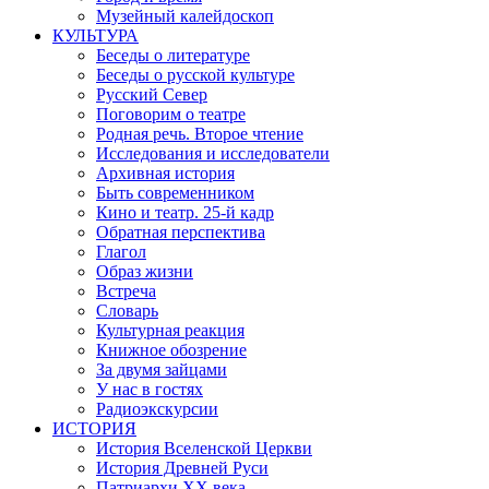
Музейный калейдоскоп
КУЛЬТУРА
Беседы о литературе
Беседы о русской культуре
Русский Север
Поговорим о театре
Родная речь. Второе чтение
Исследования и исследователи
Архивная история
Быть современником
Кино и театр. 25-й кадр
Обратная перспектива
Глагол
Образ жизни
Встреча
Словарь
Культурная реакция
Книжное обозрение
За двумя зайцами
У нас в гостях
Радиоэкскурсии
ИСТОРИЯ
История Вселенской Церкви
История Древней Руси
Патриархи XX века