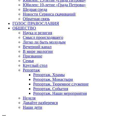
Юбилеи: 15-летие «Града Петрова»
Юбилеи: 10-летие «Града Петрова»
Щедрая среда
Новости Сервиса скачиваний
Обратная связь
ГОЛОС ПРАВОСЛАВИЯ
ОБЩЕСТВО
Наука и религия
Смысл происходящего
Легко ли быть молодым
Вечерний канал
В мире экологии
Призвание
Семья
Круглый стол
Репортаж
Репортаж. Храмы
Репортаж. Монастыри
Репортаж. Тюремное служение
Репортаж. События
Репортаж. Наши мероприятия
Неделя
Давайте разберемся
Наши дети