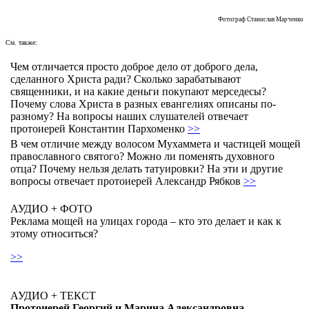
Фотограф Станислав Марченко
См. также:
Чем отличается просто доброе дело от доброго дела,
сделанного Христа ради? Сколько зарабатывают
священники, и на какие деньги покупают мерседесы?
Почему слова Христа в разных евангелиях описаны по-
разному? На вопросы наших слушателей отвечает
протоиерей Константин Пархоменко
>>
В чем отличие между волосом Мухаммета и частицей мощей
православного святого? Можно ли поменять духовного
отца? Почему нельзя делать татуировки? На эти и другие
вопросы отвечает протоиерей Александр Рябков
>>
АУДИО + ФОТО
Реклама мощей на улицах города – кто это делает и как к
этому относиться?
>>
АУДИО + ТЕКСТ
Протоиерей Георгий и Марина Александровна