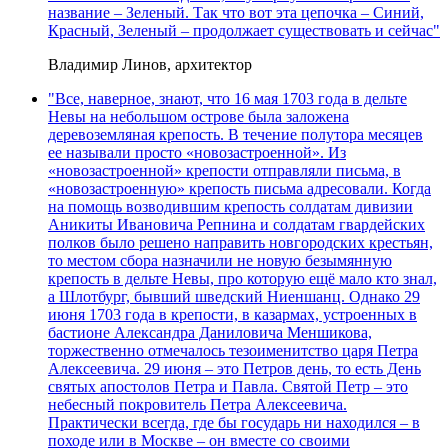
название – Зеленый. Так что вот эта цепочка – Синий,
Красный, Зеленый – продолжает существовать и сейчас"
Владимир Линов, архитектор
"Все, наверное, знают, что 16 мая 1703 года в дельте
Невы на небольшом острове была заложена
деревоземляная крепость. В течение полутора месяцев
ее называли просто «новозастроенной». Из
«новозастроенной» крепости отправляли письма, в
«новозастроенную» крепость письма адресовали. Когда
на помощь возводившим крепость солдатам дивизии
Аникиты Ивановича Репнина и солдатам гвардейских
полков было решено направить новгородских крестьян,
то местом сбора назначили не новую безымянную
крепость в дельте Невы, про которую ещё мало кто знал,
а Шлотбург, бывший шведский Ниеншанц. Однако 29
июня 1703 года в крепости, в казармах, устроенных в
бастионе Александра Даниловича Меншикова,
торжественно отмечалось тезоименитство царя Петра
Алексеевича. 29 июня – это Петров день, то есть День
святых апостолов Петра и Павла. Святой Петр – это
небесный покровитель Петра Алексеевича.
Практически всегда, где бы государь ни находился – в
походе или в Москве – он вместе со своими