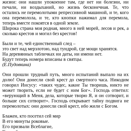
жизни: они нашли упокоение там, где нет ни болезни, ни
печали, ни воздыханий, но жизнь бесконечная. Те, что
остались не перемолотыми репрессивной машиной, и те, кого
она перемолола, и те, кто кнопки нажимал для перемола,
теперь вместе покоятся в одной земле.
Широка страна моя родная, много в ней морей, лесов и рек, а
сколько крестов и могил без крестов!
Были и те, чей единственный след –
это свет над мерзлотою, над тундрой, где мощи хранятся.
На деревянных табличках ни даты, ни имени нет.
Будут теперь номера вписаны в святцы.
(Е.Пудовкина)
Они прошли трудный путь, много испытаний выпало на их
долю! Они донесли свой крест до смертного часа. Никодим
говорил Иисусу: «таких чудес, какие Ты творишь, никто не
может творить, если не будет с ним Бог». Господь ответил:
«верующий в Меня, дела, которые творю Я, и он сотворит, и
больше сих сотворит». Господь открывает тайну подвига не
перемолотых: они донесли свой крест, ибо жили с Богом.
Блажен, кто посетил сей мир
В его минуты роковые.
Его призвали Всеблагие,