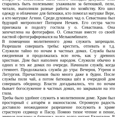
старались быть полезными: ухаживали за батюшкой, пели,
читали, выполняли разные работы по хозяйству. Кто шил
одежду и облачение для батюшки, кто помогал матушке Вере,
а кто матушке Агнии. Среди духовных чад о. Севастиана был
будущий митрополит Питирим Нечаев. Его сестра часто
приезжала и подолгу гостила у о. Севастиана. Она
запечатлена на фотографии. О. Севастиан вместе со своей
паствой сфотографировался на Мелькомбинате.
В помещении молитвенного дома служить запрещали.
Разрешали совершать требы: крестить, отпевать и т.д.
Служили тайно по ночам в частных домах. Служба была
ежедневная и продолжалась всю ночь, как у древних
христиан. Дом был наполнен народом. Служили обычно в
одних и тех же домах по очереди. Начинали службу, когда
стемнеет. Продолжалась служба до утра: Вечерня, Утреня и
Литургия. Причастников было много даже в будни. После
службы пили чай, а потом батюшка шёл в очередной дом
совершать обедницу. Власти догадывались, что по ночам
бывает богослужение в частных домах, но закрывали на это
глаза.
Требы было удобнее служить в молитвенном доме. Храм был
просторный с алтарём и иконостасом. Огромную радость
доставило неожиданное разрешение послужить в храме
страстную седмицу и Пасху. Помню тихое чтение и пение,
земные поклоны и батюшка долго-долго читает Евангелие. В