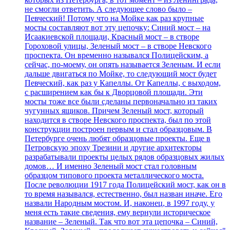
не смогли ответить. А следующее слово было –
Певческий! Потому что на Мойке как раз крупные
мосты составляют вот эту цепочку: Синий мост – на
Исаакиевской площади, Красный мост – в створе
Гороховой улицы, Зеленый мост – в створе Невского
проспекта. Он временно назывался Полицейским, а
сейчас, по-моему, он опять называется Зеленым. И если
дальше двигаться по Мойке, то следующий мост будет
Певческий, как раз у Капеллы. От Капеллы, с выходом,
с расширением как бы к Дворцовой площади. Эти
мосты тоже все были сделаны первоначально из таких
чугунных ящиков. Причем Зеленый мост, который
находится в створе Невского проспекта, был по этой
конструкции построен первым и стал образцовым. В
Петербурге очень любят образцовые проекты. Еще в
Петровскую эпоху Трезини и другие архитекторы
разрабатывали проекты целых рядов образцовых жилых
домов… И именно Зеленый мост стал головным
образцом типового проекта металлического моста.
После революции 1917 года Полицейский мост, как он в
то время назывался, естественно, был назван иначе. Его
назвали Народным мостом. И, наконец, в 1997 году, у
меня есть такие сведения, ему вернули историческое
название – Зеленый. Так что вот эта цепочка – Синий,