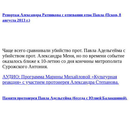
Репортаж Александра Ратникова с отпевания отца Павла (Псков, 8
августа 2013 г.)
Чаще всего сравнивали убийство прот. Павла Адельгейма с
убийством прот. Александра Меня, но по времени событие
оказалось ближе к 10-летию со дня кончины митрополита
Сурожского Антония.
АУДИО: Программа Марины Михайловой «Культурная
реакция» с участием протоиерея Александра Степанова.
Памяти протоиерея Павла Адельгейма (беседа с Юлией Балакшиной).