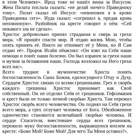
в этом Человеке». Ирод тоже не нашёл вины за Иисусом.
Жена Пилата послала сказать: «не делай ничего Праведнику
тому». Пилат сказал об Иисусе: «невиновен я в крови
Праведника сего». Иуда сказал: «согрешил я, предав кровь
неповинную». Разбойник на кресте говорит о нём: «Сей
никакого зла не сделал».
Христос добровольно принял страдания и смерь за грехи
мира. «Я пришёл спасти мир. Я отдаю жизнь Мою, чтобы
опять принять её. Никто не отнимает её у Меня, но Я Сам
отдаю её». Пророк Исайя объяснял: «Он взял на Себя наши
немощи и понёс наши болезни. Он был изранен за грехи наши
и мучим за беззакония наши. Господь возложил на Него грехи
всех нас».
Всего труднее в мученичестве Христа понять
богооставленность Сына Божия, единосущного Отцу и Духу.
Сердцем Христос связан со всеми грешниками. Грех и скорбь
каждого грешника Христос принимает как Свой
собственный. Он не отделял Себя от грешников. Гефсимания
и крест были не только личной скорбью Христа. Там пережил
Христос скорбь всего человечества. Он поднял на Себя грехи
всего мира, а грех отлучает человека от Бога. Обезбоженное
одиночество становится величайшей скорбью человека. И
сердце Спасителя, вместившее сердца всех грешников,
пережило муку богооставленности, вырвавшуюся воплем на
кресте: «Боже Мой! Боже Мой! Для чего Ты Меня оставил?».