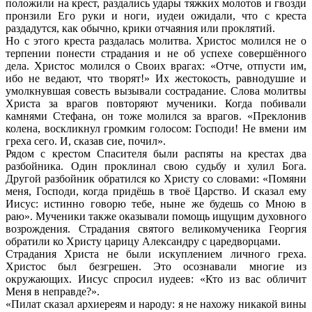
положили на крест, раздались удары тяжких молотов и гвозди
пронзили Его руки и ноги, иудеи ожидали, что с креста
раздадутся, как обычно, крики отчаяния или проклятий.
Но с этого креста раздалась молитва. Христос молился не о
терпении понести страдания и не об успехе совершённого
дела. Христос молился о Своих врагах: «Отче, отпусти им,
ибо не ведают, что творят!» Их жестокость, равнодушие и
умолкнувшая совесть вызывали сострадание. Слова молитвы
Христа за врагов повторяют мученики. Когда побивали
камнями Стефана, он тоже молился за врагов. «Преклонив
колена, воскликнул громким голосом: Господи! Не вмени им
греха сего. И, сказав сие, почил».
Рядом с крестом Спасителя были распяты на крестах два
разбойника. Один проклинал свою судьбу и хулил Бога.
Другой разбойник обратился ко Христу со словами: «Помяни
меня, Господи, когда придёшь в твоё Царство. И сказал ему
Иисус: истинно говорю тебе, ныне же будешь со Мною в
раю». Мученики также оказывали помощь ищущим духовного
возрождения. Страдания святого великомученика Георгия
обратили ко Христу царицу Александру с царедворцами.
Страдания Христа не были искуплением личного греха.
Христос был безгрешен. Это осознавали многие из
окружающих. Иисус спросил иудеев: «Кто из вас обличит
Меня в неправде?».
«Пилат сказал архиереям и народу: я не нахожу никакой вины