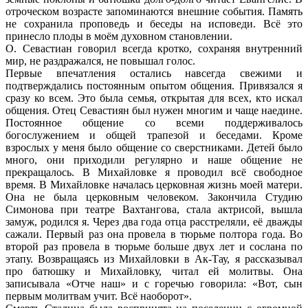
отроческом возрасте запоминаются внешние события. Память
не сохранила проповедь и беседы на исповеди. Всё это
принесло плоды в моём духовном становлении.
О. Севастиан говорил всегда кротко, сохраняя внутренний
мир, не раздражался, не повышал голос.
Первые впечатления остались навсегда свежими и
подтверждались постоянным опытом общения. Привязался я
сразу ко всем. Это была семья, открытая для всех, кто искал
общения. Отец Севастиян был нужен многим и чаще наедине.
Постоянное общение со всеми поддерживалось
богослужением и общей трапезой и беседами. Кроме
взрослых у меня было общение со сверстниками. Детей было
много, они приходили регулярно и наше общение не
прекращалось. В Михайловке я проводил всё свободное
время. В Михайловке началась церковная жизнь моей матери.
Она не была церковным человеком. Закончила Студию
Симонова при театре Вахтангова, стала актрисой, вышла
замуж, родился я. Через два года отца расстреляли, её дважды
сажали. Первый раз она провела в тюрьме полтора года. Во
второй раз провела в тюрьме больше двух лет и сослана по
этапу. Возвращаясь из Михайловки в Ак-Тау, я рассказывал
про батюшку и Михайловку, читал ей молитвы. Она
записывала «Отче наш» и с горечью говорила: «Вот, сын
первым молитвам учит. Всё наоборот».