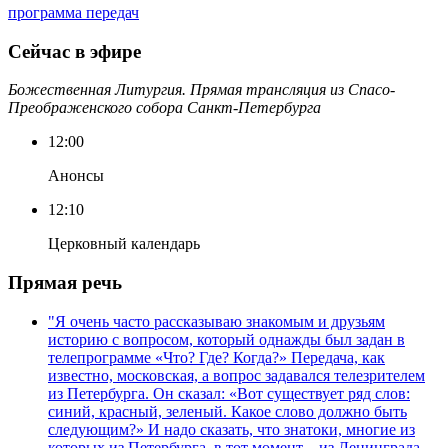
программа передач
Сейчас в эфире
Божественная Литургия. Прямая трансляция из Спасо-
Преображенского собора Санкт-Петербурга
12:00
Анонсы
12:10
Церковный календарь
Прямая речь
"Я очень часто рассказываю знакомым и друзьям
историю с вопросом, который однажды был задан в
телепрограмме «Что? Где? Когда?» Передача, как
известно, московская, а вопрос задавался телезрителем
из Петербурга. Он сказал: «Вот существует ряд слов:
синий, красный, зеленый. Какое слово должно быть
следующим?» И надо сказать, что знатоки, многие из
которых из Петербурга, в тот момент – из Ленинграда,