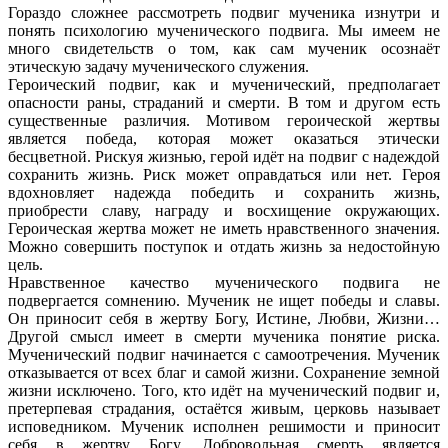
Гораздо сложнее рассмотреть подвиг мученика изнутри и
понять психологию мученического подвига. Мы имеем не
много свидетельств о том, как сам мученик осознаёт
этическую задачу мученического служения.
Героический подвиг, как и мученический, предполагает
опасности раны, страданий и смерти. В том и другом есть
существенные различия. Мотивом героической жертвы
является победа, которая может оказаться этически
бесцветной. Рискуя жизнью, герой идёт на подвиг с надеждой
сохранить жизнь. Риск может оправдаться или нет. Героя
вдохновляет надежда победить и сохранить жизнь,
приобрести славу, награду и восхищение окружающих.
Героическая жертва может не иметь нравственного значения.
Можно совершить поступок и отдать жизнь за недостойную
цель.
Нравственное качество мученического подвига не
подвергается сомнению. Мученик не ищет победы и славы.
Он приносит себя в жертву Богу, Истине, Любви, Жизни…
Другой смысл имеет в смерти мученика понятие риска.
Мученический подвиг начинается с самоотречения. Мученик
отказывается от всех благ и самой жизни. Сохранение земной
жизни исключено. Того, кто идёт на мученический подвиг и,
претерпевая страдания, остаётся живым, церковь называет
исповедником. Мученик исполнен решимости и приносит
себя в жертву Богу. Добровольная смерть является