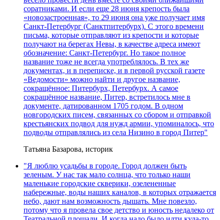
соратниками. И если еще 28 июня крепость была
«новозастроенная», то 29 июня она уже получает имя
Санкт-Петербург (Санктпитербурх). С этого времени
письма, которые отправляют из крепости и которые
получают на берегах Невы, в качестве адреса имеют
обозначение: Санкт-Петербург. Но такое полное
название тоже не всегда употреблялось. В тех же
документах, и в переписке, и в первой русской газете
«Ведомости» можно найти и другое название,
сокращённое: Питербурх, Петербурх. А самое
сокращённое название, Питер, встретилось мне в
документе, датированном 1705 годом. В одном
новгородских писем, связанных со сбором и отправкой
крестьянских подвод для нужд армии, упоминалось, что
подводы отправлялись из села Низино в город Питер"
Татьяна Базарова, историк
"Я люблю усадьбы в городе. Город должен быть
зеленым. У нас так мало солнца, что только наши
маленькие городские скверики, озелененные
набережные, воды наших каналов, в которых отражается
небо, дают нам возможность дышать. Мне повезло,
потому что я провела свое детство и юность недалеко от
Театральной площади. И когда надо было идти куда-то