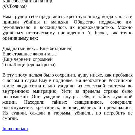
Как собеседника на пир.
(Ф.Тютчев)
Нам трудно себе представить крестную эпоху, когда к власти
пришли убийцы и маньяки. Общество подражало им,
рукоплескало и восхищалось их кровожадностью. Можно
удивиться поэтическому провидению А. Блока, так точно
оценившему век:
Двадцатый век… Еще бездомней,
Еще страшнее жизни мгла
(Еще чернее и огромней
Тень Люциферова крыла).
В эту эпоху нельзя было сохранить душу иначе, как пребывая
с Богом и служа Ему в подполье. На необъятной Российской
земле люди сознательно уходили из советской системы во
внутреннюю эмиграцию. Уйти за пределы страны было
невозможно. Они уходили внутрь себя, в тайну духовной
жизни. Находили тайных священников, совершали
богослужение, крестились, исповедовались и причащались.
Их судили, сажали в тюрьмы, убивали, но истребить не
смогли.
In memoriam