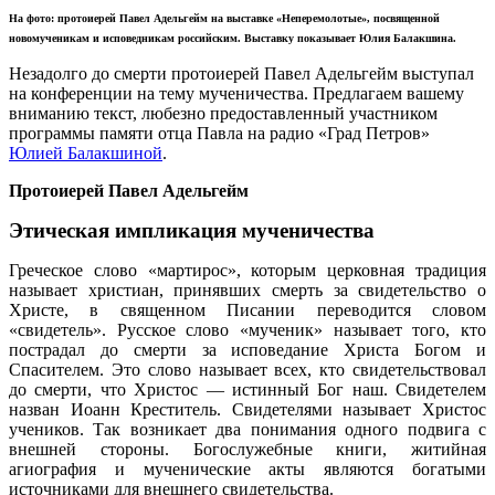
На фото: протоиерей Павел Адельгейм на выставке «Неперемолотые», посвященной
новомученикам и исповедникам российским. Выставку показывает Юлия Балакшина.
Незадолго до смерти протоиерей Павел Адельгейм выступал
на конференции на тему мученичества. Предлагаем вашему
вниманию текст, любезно предоставленный участником
программы памяти отца Павла на радио «Град Петров»
Юлией Балакшиной
.
Протоиерей Павел Адельгейм
Этическая импликация мученичества
Греческое слово «мартирос», которым церковная традиция
называет христиан, принявших смерть за свидетельство о
Христе, в священном Писании переводится словом
«свидетель». Русское слово «мученик» называет того, кто
пострадал до смерти за исповедание Христа Богом и
Спасителем. Это слово называет всех, кто свидетельствовал
до смерти, что Христос — истинный Бог наш. Свидетелем
назван Иоанн Креститель. Свидетелями называет Христос
учеников. Так возникает два понимания одного подвига с
внешней стороны. Богослужебные книги, житийная
агиография и мученические акты являются богатыми
источниками для внешнего свидетельства.