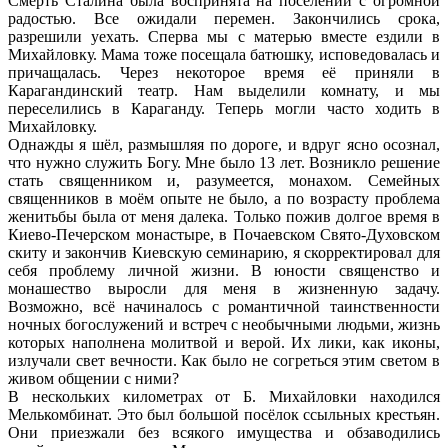
Смерть Сталина была воспринята на поселении с огромной
радостью. Все ожидали перемен. Закончились срока,
разрешили уехать. Сперва мы с матерью вместе ездили в
Михайловку. Мама тоже посещала батюшку, исповедовалась и
причащалась. Через некоторое время её приняли в
Карагандинский театр. Нам выделили комнату, и мы
переселились в Караганду. Теперь могли часто ходить в
Михайловку.
Однажды я шёл, размышляя по дороге, и вдруг ясно осознал,
что нужно служить Богу. Мне было 13 лет. Возникло решение
стать священником и, разумеется, монахом. Семейных
священников в моём опыте не было, а по возрасту проблема
женитьбы была от меня далека. Только пожив долгое время в
Киево-Печерском монастыре, в Почаевском Свято-Духовском
скиту и закончив Киевскую семинарию, я скорректировал для
себя проблему личной жизни. В юности священство и
монашество выросли для меня в жизненную задачу.
Возможно, всё начиналось с романтичной таинственности
ночных богослужений и встреч с необычными людьми, жизнь
которых наполнена молитвой и верой. Их лики, как иконы,
излучали свет вечности. Как было не согреться этим светом в
живом общении с ними?
В нескольких километрах от Б. Михайловки находился
Мелькомбинат. Это был большой посёлок ссыльных крестьян.
Они приезжали без всякого имущества и обзаводились