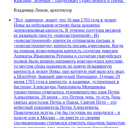
Красный, Зеленый – продолжает существовать и сейчас"
Владимир Линов, архитектор
"Все, наверное, знают, что 16 мая 1703 года в дельте
Невы на небольшом острове была заложена
деревоземляная крепость. В течение полутора месяцев
ее называли просто «новозастроенной». Из
«новозастроенной» крепости отправляли письма, в
«новозастроенную» крепость письма адресовали. Когда
на помощь возводившим крепость солдатам дивизии
Аникиты Ивановича Репнина и солдатам гвардейских
полков было решено направить новгородских крестьян,
то местом сбора назначили не новую безымянную
крепость в дельте Невы, про которую ещё мало кто знал,
а Шлотбург, бывший шведский Ниеншанц. Однако 29
июня 1703 года в крепости, в казармах, устроенных в
бастионе Александра Даниловича Меншикова,
торжественно отмечалось тезоименитство царя Петра
Алексеевича. 29 июня – это Петров день, то есть День
святых апостолов Петра и Павла. Святой Петр – это
небесный покровитель Петра Алексеевича.
Практически всегда, где бы государь ни находился – в
походе или в Москве – он вместе со своими
сподвижниками стремился отметить праздник банкетом,
весело провести день вместе со своими ближайшими