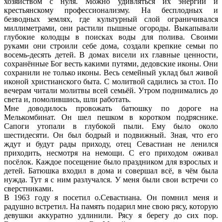
хозяйством с нуля. Можно удивляться их энергии и
крестьянскому профессионализму. На бесплодных и
безводных землях, где культурный слой ограничивался
миллиметрами, они растили пышные огороды. Выкапывали
глубокие колодцы в поисках воды для полива. Своими
руками они строили себе дома, создали крепкие семьи по
восемь-десять детей. В домах висели их главные ценности,
сохранённые Бог весть какими путями, дедовские иконы. Они
сохранили не только иконы. Весь семейный уклад был живой
иконой христианского быта. С молитвой садились за стол. По
вечерам читали молитвы всей семьёй. Утром поднимались до
света и, помолившись, шли работать.
Мне доводилось провожать батюшку по дороге на
Мелькомбинат. Он шел пешком в коротком подряснике.
Сапоги утопали в глубокой пыли. Ему было около
шестидесяти. Он был бодрый и подвижный. Зная, что его
ждут и будут рады приходу, отец Севастиан не ленился
приходить, несмотря на немощи. С его приходом оживал
посёлок. Каждое посещение было праздником для взрослых и
детей. Батюшка входил в дома и совершал всё, в чём была
нужда. Тут я с ним разлучался. У меня были свои встречи со
сверстниками.
В 1963 году я посетил о.Севастиана. Он помнил меня и
радушно встретил. На память подарил мне свою рясу, которую
девушки аккуратно удлинили. Рясу я берегу до сих пор.