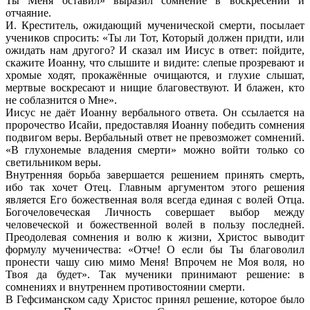
Ты Меня оставил» выразил сомнение в воскресении и
отчаяние.
И. Креститель, ожидающий мученической смерти, посылает
учеников спросить: «Ты ли Тот, Который должен придти, или
ожидать нам другого? И сказал им Иисус в ответ: пойдите,
скажите Иоанну, что слышите и видите: слепые прозревают и
хромые ходят, прокажённые очищаются, и глухие слышат,
мертвые воскресают и нищие благовествуют. И блажен, кто
не соблазнится о Мне».
Иисус не даёт Иоанну вербального ответа. Он ссылается на
пророчество Исайи, предоставляя Иоанну победить сомнения
подвигом веры. Вербальный ответ не превозможет сомнений.
«В глухонемые владения смерти» можно войти только со
светильником веры.
Внутренняя борьба завершается решением принять смерть,
ибо так хочет Отец. Главным аргументом этого решения
является Его божественная воля всегда единая с волей Отца.
Богочеловеческая Личность совершает выбор между
человеческой и божественной волей в пользу последней.
Преодолевая сомнения и волю к жизни, Христос выводит
формулу мученичества: «Отче! О если бы Ты благоволил
пронести чашу сию мимо Меня! Впрочем не Моя воля, но
Твоя да будет». Так мученики принимают решение: в
сомнениях и внутреннем противостоянии смерти.
В Гефсиманском саду Христос принял решение, которое было