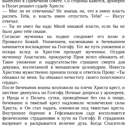
вынесено в Превечном совете. Со стороны кажется, архиереи
и Пилат решают судьбу Христа:
— Мне ли не отвечаешь? Не знаешь ли, что я имею власть
распять Тебя, и власть имею отпустить Тебя? — Иисус
отвечал:
— Ты не имел бы надо Мной никакой власти, если бы не
было дано тебе свыше.
Согласие мученика на подвиг соединяет его волю и
Промысел Божий. Унижением, насмешками и бичеванием
начинается восхождение на Голгофу. Тот же путь унижения и
позора вслед за Христом проходят мученики. Осудив
мученицу Анастасию, прокуратор Пров велел обнажить её.
Такое унижение и надругательство страшнее смерти для
девушки, воспитанной в монашеском целомудрии. Невеста
Христова мужественно приняла позор и ответила Прову: «Ты
обнажил не меня. Ты обнажил нечистоту своего похотливого
сердца».
После бичевания воины возложили на плечи Христа крест, и
шествие двинулось на Голгофу. Ночные допросы у архиереев,
у Ирода и у Пилата, сутки, проведённые без сна и пищи,
бичевание и тяжёлый крест надломили человеческие силы
Христа, и Он стал падать, изнемогая под тяжестью креста.
Внутреннее борение в Гефсиманском саду восполняется
физическими страданиями в пути на Голгофу. В страданиях
вызревает и раскрывается величие духа. Когда Спасителя