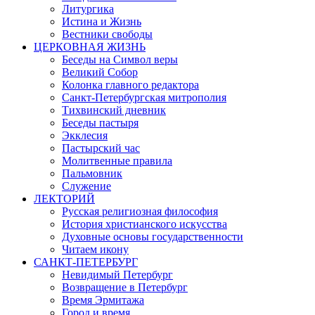
Литургика
Истина и Жизнь
Вестники свободы
ЦЕРКОВНАЯ ЖИЗНЬ
Беседы на Символ веры
Великий Собор
Колонка главного редактора
Санкт-Петербургская митрополия
Тихвинский дневник
Беседы пастыря
Экклесия
Пастырский час
Молитвенные правила
Пальмовник
Служение
ЛЕКТОРИЙ
Русская религиозная философия
История христианского искусства
Духовные основы государственности
Читаем икону
САНКТ-ПЕТЕРБУРГ
Невидимый Петербург
Возвращение в Петербург
Время Эрмитажа
Город и время