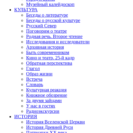
Музейный калейдоскоп
КУЛЬТУРА
Беседы о литературе
Беседы о русской культуре
Русский Север
Поговорим о театре
Родная речь. Второе чтение
Исследования и исследователи
Архивная история
Быть современником
Кино и театр. 25-й кадр
Обратная перспектива
Глагол
Образ жизни
Встреча
Словарь
Культурная реакция
Книжное обозрение
За двумя зайцами
У нас в гостях
Радиоэкскурсии
ИСТОРИЯ
История Вселенской Церкви
История Древней Руси
Патриархи XX века