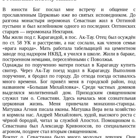
В юности Бог послал мне встречу и общение с
прославленным Церковью иже во святых исповедником. До
разгона монастыря иеромонах Севастиан жил в Оптиной
пустыни и был келейником одного из последних Оптинских
старцев — иеромонаха Нектария.
Мы жили под г. Карагандой, в пос. Ак-Тау. Отец был осуждён
по ст. 58 УК и расстрелян, а нас сослали, как членов семьи
«врага народа». Мать работала табельщицей на цементном
заводе под надзором НКВД, я учился в школе. Жили в бараке,
построенном немцами, переселёнными с Поволжья.
Однажды по поручению матери поехал в Караганду купить
свитер. Через Ак-Тау поезд ходил в Караганду. Выполнив
поручение, я бродил по городу. До отхода поезда оставалось
много времени. Бог привёл меня в городской район, под
названием «Большая Михайловка». Среди частных домиков
выделялся молитвенный дом. Приходским священником
служил там о. Севастиян. Здесь началась моя сознательная
церковная жизнь. Меня привечали монахини-старицы.
Матушка Агния писала иконы. Матушка Вера вела хозяйство
и кормила нас. Андрей Михайлович, худой, высокого роста с
чёрной бородой, читал за службой Апостол. Помощником о.
Севастиана был Александр Кривоносов, по специальности
агроном, позднее стал вторым священником.
Вокруг о. Севастиана было много молодых девушек. Они