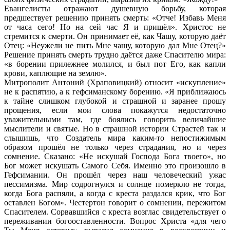
Евангелисты отражают душевную борьбу, которая
предшествует решению принять смерть: «Отче! Избавь Меня
от часа сего! Но на сей час Я и пришёл». Христос не
стремится к смерти. Он принимает её, как Чашу, которую даёт
Отец: «Неужели не пить Мне чашу, которую дал Мне Отец?»
Решение принять смерть трудно даётся даже Спасителю мира:
«в борении прилежнее молился, и был пот Его, как капли
крови, каплющие на землю».
Митрополит Антоний (Храповицкий) относит «искупление»
не к распятию, а к гефсиманскому борению. «Я приближаюсь
к тайне слишком глубокой и страшной и заранее прошу
прощения, если мои слова покажутся недостаточно
уважительными там, где боялись говорить величайшие
мыслители и святые. Но в страшной истории Страстей так и
слышишь, что Создатель мира каким-то непостижимым
образом прошёл не только через страдания, но и через
сомнение. Сказано: «Не искушай Господа Бога твоего», но
Бог может искушать Самого Себя. Именно это произошло в
Гефсимании. Он прошёл через наш человеческий ужас
пессимизма. Мир содрогнулся и солнце померкло не тогда,
когда Бога распяли, а когда с креста раздался крик, что Бог
оставлен Богом». Честертон говорит о сомнении, пережитом
Спасителем. Сорвавшийся с креста возглас свидетельствует о
переживании богооставленности. Вопрос Христа «для чего