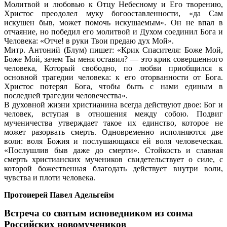
Молитвой и любовью к Отцу Небесному и Его творению,
Христос преодолел муку богооставленности, «да Сам
искушен быв, может помочь искушаемым». Он не впал в
отчаяние, но победил его молитвой и Духом соединил Бога и
Человека: «Отче! в руки Твои предаю дух Мой».
Митр. Антоний (Блум) пишет: «Крик Спасителя: Боже Мой,
Боже Мой, зачем Ты меня оставил? — это крик совершенного
человека, Который свободно, по любви приобщился к
основной трагедии человека: к его оторванности от Бога.
Христос потерял Бога, чтобы быть с нами единым в
последней трагедии человечества».
В духовной жизни христианина всегда действуют двое: Бог и
человек, вступая в отношения между собою. Подвиг
мученичества утверждает такое их единство, которое не
может разорвать смерть. Одновременно исполняются две
воли: воля Божия и послушающаяся ей воля человеческая.
«Послушлив быв даже до смерти». Стойкость и славная
смерть христианских мучеников свидетельствует о силе, с
которой божественная благодать действует внутри воли,
чувства и плоти человека.
Протоиерей Павел Адельгейм
Встреча со святым исповедником из сонма
Российских новомучеников