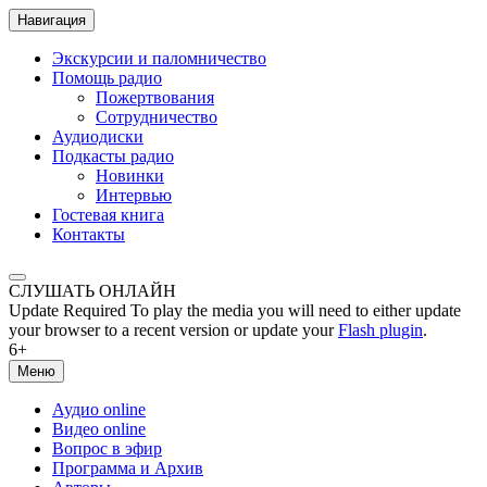
Навигация
Экскурсии и паломничество
Помощь радио
Пожертвования
Сотрудничество
Аудиодиски
Подкасты радио
Новинки
Интервью
Гостевая книга
Контакты
СЛУШАТЬ ОНЛАЙН
Update Required
To play the media you will need to either update
your browser to a recent version or update your
Flash plugin
.
6+
Меню
Аудио online
Видео online
Вопрос в эфир
Программа и Архив