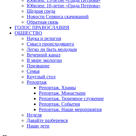
Юбилеи: 15-летие «Града Петрова»
Юбилеи: 10-летие «Града Петрова»
Щедрая среда
Новости Сервиса скачиваний
Обратная связь
ГОЛОС ПРАВОСЛАВИЯ
ОБЩЕСТВО
Наука и религия
Смысл происходящего
Легко ли быть молодым
Вечерний канал
В мире экологии
Призвание
Семья
Круглый стол
Репортаж
Репортаж. Храмы
Репортаж. Монастыри
Репортаж. Тюремное служение
Репортаж. События
Репортаж. Наши мероприятия
Неделя
Давайте разберемся
Наши дети