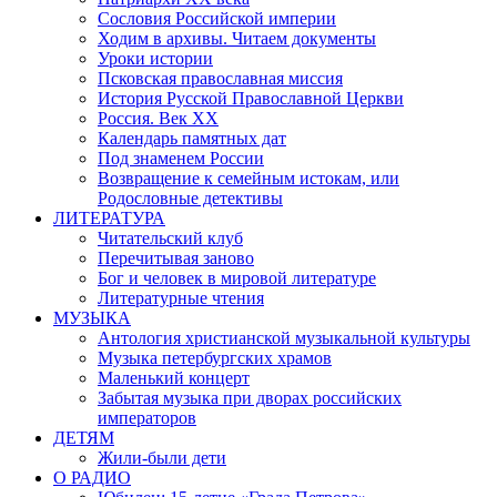
Сословия Российской империи
Ходим в архивы. Читаем документы
Уроки истории
Псковская православная миссия
История Русской Православной Церкви
Россия. Век ХХ
Календарь памятных дат
Под знаменем России
Возвращение к семейным истокам, или
Родословные детективы
ЛИТЕРАТУРА
Читательский клуб
Перечитывая заново
Бог и человек в мировой литературе
Литературные чтения
МУЗЫКА
Антология христианской музыкальной культуры
Музыка петербургских храмов
Маленький концерт
Забытая музыка при дворах российских
императоров
ДЕТЯМ
Жили-были дети
О РАДИО