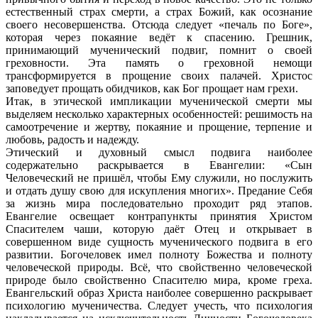
естественный страх смерти, а страх Божий, как осознание
своего несовершенства. Отсюда следует «печаль по Боге»,
которая через покаяние ведёт к спасению. Грешник,
принимающий мученический подвиг, помнит о своей
греховности. Эта память о греховной немощи
трансформируется в прощение своих палачей. Христос
заповедует прощать обидчиков, как Бог прощает нам грехи.
Итак, в этической импликации мученической смерти мы
выделяем несколько характерных особенностей: решимость на
самоотречение и жертву, покаяние и прощение, терпение и
любовь, радость и надежду.
Этический и духовный смысл подвига наиболее
содержательно раскрывается в Евангелии: «Сын
Человеческий не пришёл, чтобы Ему служили, но послужить
и отдать душу свою для искупления многих». Предание Себя
за жизнь мира последовательно проходит ряд этапов.
Евангелие освещает контрапункты принятия Христом
Спасителем чаши, которую даёт Отец и открывает в
совершенном виде сущность мученического подвига в его
развитии. Богочеловек имел полноту Божества и полноту
человеческой природы. Всё, что свойственно человеческой
природе было свойственно Спасителю мира, кроме греха.
Евангельский образ Христа наиболее совершенно раскрывает
психологию мученичества. Следует учесть, что психология