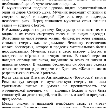
необходимой ценой мученического подвига.
В мученическом подвиге церковь видит осуществлённым
один из даров Святого Духа. Мученик переходит от жизни к
смерти с верой и надеждой. Где есть вера и надежда,
неизбежен риск. Перед сознанием мученика стоит главная
задача — встреча с Богом.
Всё живое умирает по-разному. Когда умирают животные, мы
видим в их глазах смертную тоску и не видим надежды.
Животные не чают вечной жизни. Человек не хочет умирать,
сознавая смерть, как не должное. Человеку естественно
желать бессмертия, которое в пределах материального бытия
неосуществимо. Мученик верит в свою встречу с Богом, в
воскресение мёртвых и вечную жизнь. В своей вере он
находит оправдание риска, воздаяние за отказ от жизни и
принятие смерти. В желании бессмертия он обретает радость
отказа от жизни ради встречи со Христом. «Желание имею
разрешиться и быть со Христом».
Когда святителя Игнатия Антиохийского (Богоносца) вели в
Рим на суд кесаря и мученическую смерть, он писал
христианам письма и умолял не препятствовать его
мученической кончине: «я — пшеница Божия и хочу быть
смолот зубами диких зверей, что бы чистым хлебом предстать
пред Богом».
Между риском и надеждой неизбежен страх за утрату
привычного бытия и переход в новое качество. Это не только