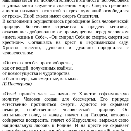
накладывается на исключительность Личности Богочеловека
и уникального служения спасению мира. Смерть грешника
апостол называет расплатой за грех: «умерший освободился
от греха». Иной смысл имеет смерть Спасителя.
В воплощении осуществилось приобщение Бога человеческой
природе. Богочеловек стремится к пределу кенозиса,
отказавшись добровольно от преимущества перед человеком
«иметь жизнь в Себе». «Он смирил Себя до смерти, смерти же
крестной». Соглашаясь на крест в Гефсиманском саду,
Христос телесно, душевно и духовно породнился с
человечеством:
«Он отказался без противоборства,
как от вещей, полученных взаймы,
от всемогущества и чудотворства
и был теперь, как смертные, как мы».
(Б.Пастернак)
«Отче! пришёл час» — начинает Христос гефсиманскую
молитву. Человек создан для бессмертья. Его природе
естественно противиться смерти. Христос не скрывает
немощи, свойственные человеческой природе. Он
испытывает голод и жажду, плачет над Лазарем, которого
собирается воскресить, плачет об Иерусалиме, выражая свою
национальную любовь к Родине. И на кресте не скрывает
своих физических страданий, выразив их криком: «Жажду!»