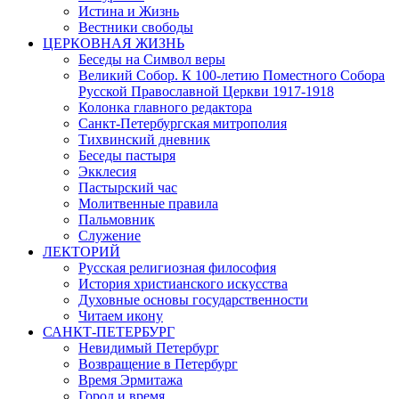
Истина и Жизнь
Вестники свободы
ЦЕРКОВНАЯ ЖИЗНЬ
Беседы на Символ веры
Великий Собор. К 100-летию Поместного Собора
Русской Православной Церкви 1917-1918
Колонка главного редактора
Санкт-Петербургская митрополия
Тихвинский дневник
Беседы пастыря
Экклесия
Пастырский час
Молитвенные правила
Пальмовник
Служение
ЛЕКТОРИЙ
Русская религиозная философия
История христианского искусства
Духовные основы государственности
Читаем икону
САНКТ-ПЕТЕРБУРГ
Невидимый Петербург
Возвращение в Петербург
Время Эрмитажа
Город и время