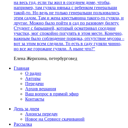
на весь год, если ты жил в соседнем доме, чтобы,
например, там гуляла нянька с ребенком генеральши
такой-то. Но ведь не только генеральши пользовались
этим садом. Там и жена крестьянина такого-то гуляла, и
другие. Можно было пойти в сад по разовому билету.
Студент с барышней, который осматривал соседние
участки, мог спокойно погулять в этом месте. Конечно,
важным было соблюдение порядка, отсутствие мусора –
вот за этим всем следили. То есть в саду гуляли чинно,
но все же горожане гуляли. А ныне что?"
Елена Жерихина, петербурговед
Главная
О радио
Авторы
Передачи
Архив вещания
Ваш вопрос в прямой эфир
Контакты
День за днем
Анонсы передач
Новое на Сервисе скачиваний
Рассылка