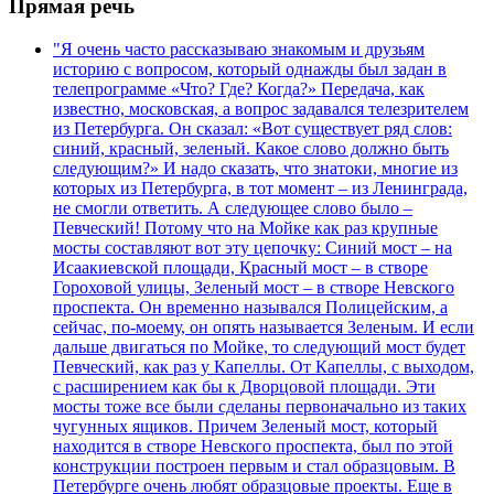
Прямая речь
"Я очень часто рассказываю знакомым и друзьям
историю с вопросом, который однажды был задан в
телепрограмме «Что? Где? Когда?» Передача, как
известно, московская, а вопрос задавался телезрителем
из Петербурга. Он сказал: «Вот существует ряд слов:
синий, красный, зеленый. Какое слово должно быть
следующим?» И надо сказать, что знатоки, многие из
которых из Петербурга, в тот момент – из Ленинграда,
не смогли ответить. А следующее слово было –
Певческий! Потому что на Мойке как раз крупные
мосты составляют вот эту цепочку: Синий мост – на
Исаакиевской площади, Красный мост – в створе
Гороховой улицы, Зеленый мост – в створе Невского
проспекта. Он временно назывался Полицейским, а
сейчас, по-моему, он опять называется Зеленым. И если
дальше двигаться по Мойке, то следующий мост будет
Певческий, как раз у Капеллы. От Капеллы, с выходом,
с расширением как бы к Дворцовой площади. Эти
мосты тоже все были сделаны первоначально из таких
чугунных ящиков. Причем Зеленый мост, который
находится в створе Невского проспекта, был по этой
конструкции построен первым и стал образцовым. В
Петербурге очень любят образцовые проекты. Еще в