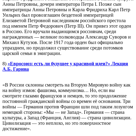
Анны Петровны, дочери императора Петра I. Позже сын
императрицы Анны Петровны и Карла Фридриха Карл Петр
Уильрих был провозглашен бездетной императрицей
Елизаветой Петровной наследником российского престола
под именем Петр Федорович (Петр III). Он привез этот орден
в Россию. Его вручали выдающимся россиянам, среди
награжденных — великие полководцы Александр Суворов и
Михаил Кутузов. После 1917 года орден был официально
упразднен, но продолжил существование среди потомков
царской семьи в эмиграции.
8)
«Евросоюз: есть ли будущее у красивой идеи?» Лекция
А.Б. Гарина
«В России склонны смотреть на Вторую Мировую войну как
на войну измов: фашизма, коммунизма… Но, если вы
смотрите глазами французов и немцев, то это продолжение
постоянной гражданской войны со времен её основания. Три
войны — Германия против Франции шли под таким лозунгом
немецкой стороны: «Мы — не Запад». Германия — страна
культуры, а Запад (Франция, Англия) — страна цивилизации.
Цивилизация — это неплохо, но это поверхностное
достижение».