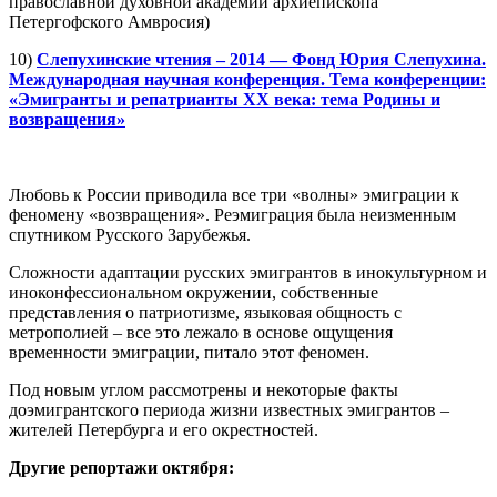
православной духовной академии архиепископа
Петергофского Амвросия)
10)
Слепухинские чтения – 2014 — Фонд Юрия Слепухина.
Международная научная конференция. Тема конференции:
«Эмигранты и репатрианты ХХ века: тема Родины и
возвращения»
Любовь к России приводила все три «волны» эмиграции к
феномену «возвращения». Реэмиграция была неизменным
спутником Русского Зарубежья.
Сложности адаптации русских эмигрантов в инокультурном и
иноконфессиональном окружении, собственные
представления о патриотизме, языковая общность с
метрополией – все это лежало в основе ощущения
временности эмиграции, питало этот феномен.
Под новым углом рассмотрены и некоторые факты
доэмигрантского периода жизни известных эмигрантов –
жителей Петербурга и его окрестностей.
Другие репортажи октября: