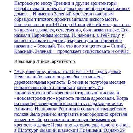
Петровскую эпоху Трезини и другие архитекторы
разрабатывали проекты целых рядов образцовых жилых
домов… И именно Зеленый мост стал головным
образцом типового проекта металлического моста.
После революции 1917 года Полицейский мост, как он в
то время назывался, естественно, был назван иначе. Его
назвали Народным мостом. И, наконец, в 1997 году, у
меня есть такие сведения, ему вернули историческое
название – Зеленый. Так что вот эта цепочка – Синий,
Красный, Зеленый – продолжает существовать и сейчас"
Владимир Линов, архитектор
"Все, наверное, знают, что 16 мая 1703 года в дельте
Невы на небольшом острове была заложена
деревоземляная крепость. В течение полутора месяцев
ее называли просто «новозастроенной». Из
«новозастроенной» крепости отправляли письма, в
«новозастроенную» крепость письма адресовали. Когда
на помощь возводившим крепость солдатам дивизии
Аникиты Ивановича Репнина и солдатам гвардейских
полков было решено направить новгородских крестьян,
то местом сбора назначили не новую безымянную
крепость в дельте Невы, про которую ещё мало кто знал,
а Шлотбург, бывший шведский Ниеншанц. Однако 29