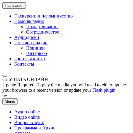
Навигация
Экскурсии и паломничество
Помощь радио
Пожертвования
Сотрудничество
Аудиодиски
Подкасты радио
Новинки
Интервью
Гостевая книга
Контакты
СЛУШАТЬ ОНЛАЙН
Update Required
To play the media you will need to either update
your browser to a recent version or update your
Flash plugin
.
6+
Меню
Аудио online
Видео online
Вопрос в эфир
Программа и Архив