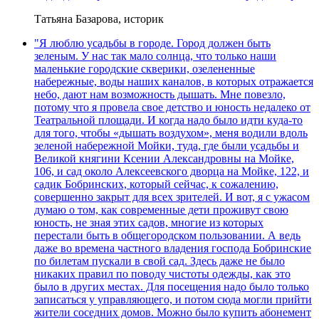
Татьяна Базарова, историк
"Я люблю усадьбы в городе. Город должен быть
зеленым. У нас так мало солнца, что только наши
маленькие городские скверики, озелененные
набережные, воды наших каналов, в которых отражается
небо, дают нам возможность дышать. Мне повезло,
потому что я провела свое детство и юность недалеко от
Театральной площади. И когда надо было идти куда-то
для того, чтобы «дышать воздухом», меня водили вдоль
зеленой набережной Мойки, туда, где были усадьбы и
Великой княгини Ксении Александровны на Мойке,
106, и сад около Алексеевского дворца на Мойке, 122, и
садик Бобринских, который сейчас, к сожалению,
совершенно закрыт для всех зрителей. И вот, я с ужасом
думаю о том, как современные дети проживут свою
юность, не зная этих садов, многие из которых
перестали быть в общегородском пользовании. А ведь
даже во времена частного владения господа Бобринские
по билетам пускали в свой сад. Здесь даже не было
никаких правил по поводу чистоты одежды, как это
было в других местах. Для посещения надо было только
записаться у управляющего, и потом сюда могли прийти
жители соседних домов. Можно было купить абонемент