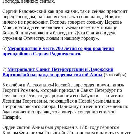
Господа, великих святых.
Сергий Радонежский как при жизни, так и сейчас предстоит
перед Господом, на коленях молясь за наш народ. Нового
ничего не происходит. Господь говорит: созижду Церковь
Мою, врата ада ее не одолеют. Желаю всем нам помощи
Божией, приумножения благодати Духа Святаго в деле
служения Отечеству, людям и нашему городу».
6)
Мероприятия в честь 700-летия со дня рождения
преподобного Сергия Радонежского.
7)
Митрополит Санкт-Петербургский и Ладожский
Варсонофий награжден орденом святой Анны
(5 октября)
5 октября в Александро-Невской лавре орден вручил князь
Георгий Романов, который приехал в Санкт-Петербург по
случаю столетия со дня рождения его бабушки — княгини
Леониды Георгиевны, покоящейся в Новой усыпальнице
Петропавловского собора. Панихиду по ней в тот же день по
благословению правящего архиерея совершил епископ
Назарий.
Орден святой Анны был учрежден в 1735 году герцогом
Карлом Фридрихом Гольштейн-Готторпским в память супруги