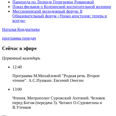
Панихида по Леониде Георгиевне Романовой
Показ фильмов о Колпинской воспитательной колонии
Миссионерский молодежный форум: II
Образовательный форум «Уроки апостолов: теперь и
всегда»
Наталья Кондратьева
программа передач
Сейчас в эфире
Церковный календарь
12:40
Программа М.Михайловой "Родная речь. Второе
чтение". А.С.Пушкин. Евгений Онегин
13:00
Чтения. Митрополит Сурожский Антоний. Человек
перед Богом (передача 3). Читают О.Суровегина и
В.Утенков