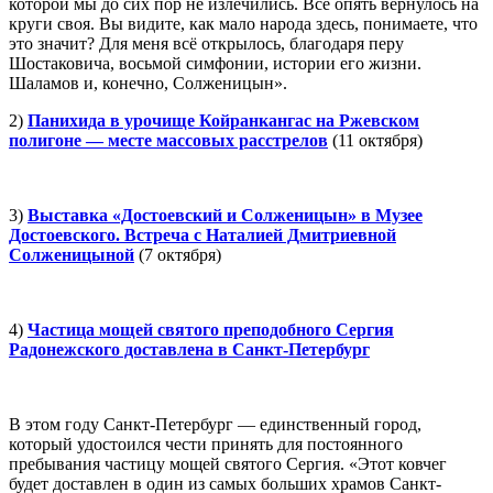
которой мы до сих пор не излечились. Всё опять вернулось на
круги своя. Вы видите, как мало народа здесь, понимаете, что
это значит? Для меня всё открылось, благодаря перу
Шостаковича, восьмой симфонии, истории его жизни.
Шаламов и, конечно, Солженицын».
2)
Панихида в урочище Койранкангас на Ржевском
полигоне — месте массовых расстрелов
(11 октября)
3)
Выставка «Достоевский и Солженицын» в Музее
Достоевского. Встреча с Наталией Дмитриевной
Солженицыной
(7 октября)
4)
Частица мощей святого преподобного Сергия
Радонежского доставлена в Санкт-Петербург
В этом году Санкт-Петербург — единственный город,
который удостоился чести принять для постоянного
пребывания частицу мощей святого Сергия. «Этот ковчег
будет доставлен в один из самых больших храмов Санкт-