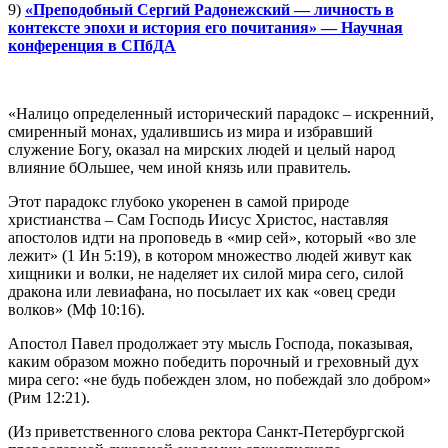
9)
«Преподобный Сергий Радонежский — личность в
контексте эпохи и история его почитания» — Научная
конференция в СПбДА
«Налицо определенный исторический парадокс – искренний,
смиренный монах, удалившись из мира и избравший
служение Богу, оказал на мирских людей и целый народ
влияние бОльшее, чем иной князь или правитель.
Этот парадокс глубоко укоренен в самой природе
христианства – Сам Господь Иисус Христос, наставляя
апостолов идти на проповедь в «мир сей», который «во зле
лежит» (1 Ин 5:19), в котором множество людей живут как
хищники и волки, не наделяет их силой мира сего, силой
дракона или левиафана, но посылает их как «овец среди
волков» (Мф 10:16).
Апостол Павел продолжает эту мысль Господа, показывая,
каким образом можно победить порочный и греховный дух
мира сего: «не будь побежден злом, но побеждай зло добром»
(Рим 12:21).
(Из приветственного слова ректора Санкт-Петербургской