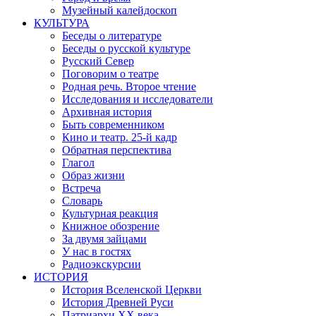
Музейный калейдоскоп
КУЛЬТУРА
Беседы о литературе
Беседы о русской культуре
Русский Север
Поговорим о театре
Родная речь. Второе чтение
Исследования и исследователи
Архивная история
Быть современником
Кино и театр. 25-й кадр
Обратная перспектива
Глагол
Образ жизни
Встреча
Словарь
Культурная реакция
Книжное обозрение
За двумя зайцами
У нас в гостях
Радиоэкскурсии
ИСТОРИЯ
История Вселенской Церкви
История Древней Руси
Патриархи XX века