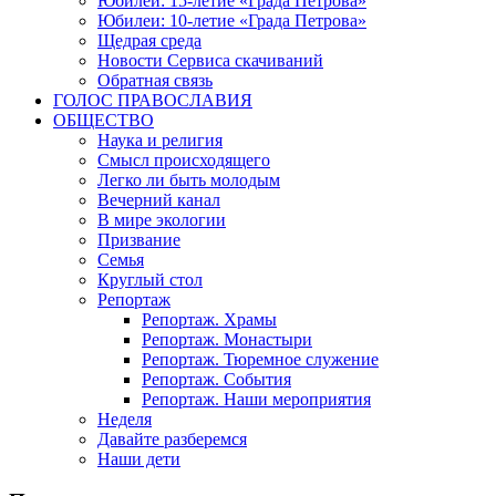
Юбилеи: 15-летие «Града Петрова»
Юбилеи: 10-летие «Града Петрова»
Щедрая среда
Новости Сервиса скачиваний
Обратная связь
ГОЛОС ПРАВОСЛАВИЯ
ОБЩЕСТВО
Наука и религия
Смысл происходящего
Легко ли быть молодым
Вечерний канал
В мире экологии
Призвание
Семья
Круглый стол
Репортаж
Репортаж. Храмы
Репортаж. Монастыри
Репортаж. Тюремное служение
Репортаж. События
Репортаж. Наши мероприятия
Неделя
Давайте разберемся
Наши дети