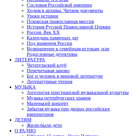
Сословия Российской империи
Ходим в архивы. Читаем документы
Уроки истории
Псковская православная миссия
История Русской Православной Церкви
Россия. Век ХХ
Календарь памятных дат
Под знаменем России
Возвращение к семейным истокам, или
Родословные детективы
ЛИТЕРАТУРА
Читательский клуб
Перечитывая заново
Бог и человек в мировой литературе
Литературные чтения
МУЗЫКА
Антология христианской музыкальной культуры
Музыка петербургских храмов
Маленький концерт
Забытая музыка при дворах российских
императоров
ДЕТЯМ
Жили-были дети
О РАДИО