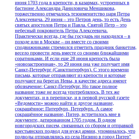
июня 1703 года в крепости, в казармах, устроенных в
бастионе Александра Даниловича Меншикова,
торжественно отмечалось тезоименитство царя Петра
Алексеевича. 29 июня – это Петров день, то есть День
святых апостолов Петра и Павла. Святой Петр – это
небесный покровитель Петра Алексеевича.
Практически всегда, где бы государь ни находился – в
походе или в Москве – он вместе со своими
сподвижниками стремился отметить праздник банкетом,
весело провести день вместе со своими ближайшими
соратниками. И если еще 28 июня крепость была
«новозастроенная», то 29 июня она уже получает имя
Санкт-Петербург (Санктпитербурх). С этого времени
письма, которые отправляют из крепости и которые
получают на берегах Невы, в качестве адреса имеют
обозначение: Санкт-Петербург. Но такое полное
название тоже не всегда употреблялось. В тех же
документах, и в переписке, и в первой русской газете
«Ведомости» можно найти и другое название,
сокращённое: Питербурх, Петербурх. А самое
сокращённое название, Питер, встретилось мне в
документе, датированном 1705 годом. В одном
новгородских писем, связанных со сбором и отправкой
крестьянских подвод для нужд армии, упоминалось, что
подводы отправлялись из села Низино в город Питер"