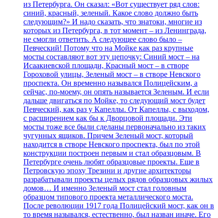
из Петербурга. Он сказал: «Вот существует ряд слов:
синий, красный, зеленый. Какое слово должно быть
следующим?» И надо сказать, что знатоки, многие из
которых из Петербурга, в тот момент – из Ленинграда,
не смогли ответить. А следующее слово было –
Певческий! Потому что на Мойке как раз крупные
мосты составляют вот эту цепочку: Синий мост – на
Исаакиевской площади, Красный мост – в створе
Гороховой улицы, Зеленый мост – в створе Невского
проспекта. Он временно назывался Полицейским, а
сейчас, по-моему, он опять называется Зеленым. И если
дальше двигаться по Мойке, то следующий мост будет
Певческий, как раз у Капеллы. От Капеллы, с выходом,
с расширением как бы к Дворцовой площади. Эти
мосты тоже все были сделаны первоначально из таких
чугунных ящиков. Причем Зеленый мост, который
находится в створе Невского проспекта, был по этой
конструкции построен первым и стал образцовым. В
Петербурге очень любят образцовые проекты. Еще в
Петровскую эпоху Трезини и другие архитекторы
разрабатывали проекты целых рядов образцовых жилых
домов… И именно Зеленый мост стал головным
образцом типового проекта металлического моста.
После революции 1917 года Полицейский мост, как он в
то время назывался, естественно, был назван иначе. Его