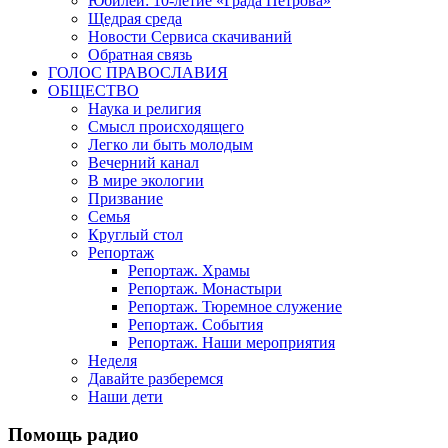
Юбилеи: 10-летие «Града Петрова»
Щедрая среда
Новости Сервиса скачиваний
Обратная связь
ГОЛОС ПРАВОСЛАВИЯ
ОБЩЕСТВО
Наука и религия
Смысл происходящего
Легко ли быть молодым
Вечерний канал
В мире экологии
Призвание
Семья
Круглый стол
Репортаж
Репортаж. Храмы
Репортаж. Монастыри
Репортаж. Тюремное служение
Репортаж. События
Репортаж. Наши мероприятия
Неделя
Давайте разберемся
Наши дети
Помощь радио