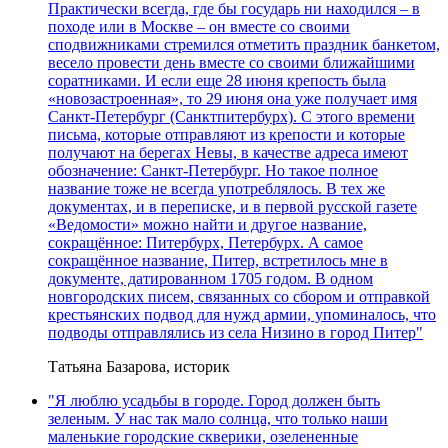
Практически всегда, где бы государь ни находился – в
походе или в Москве – он вместе со своими
сподвижниками стремился отметить праздник банкетом,
весело провести день вместе со своими ближайшими
соратниками. И если еще 28 июня крепость была
«новозастроенная», то 29 июня она уже получает имя
Санкт-Петербург (Санктпитербурх). С этого времени
письма, которые отправляют из крепости и которые
получают на берегах Невы, в качестве адреса имеют
обозначение: Санкт-Петербург. Но такое полное
название тоже не всегда употреблялось. В тех же
документах, и в переписке, и в первой русской газете
«Ведомости» можно найти и другое название,
сокращённое: Питербурх, Петербурх. А самое
сокращённое название, Питер, встретилось мне в
документе, датированном 1705 годом. В одном
новгородских писем, связанных со сбором и отправкой
крестьянских подвод для нужд армии, упоминалось, что
подводы отправлялись из села Низино в город Питер"
Татьяна Базарова, историк
"Я люблю усадьбы в городе. Город должен быть
зеленым. У нас так мало солнца, что только наши
маленькие городские скверики, озелененные