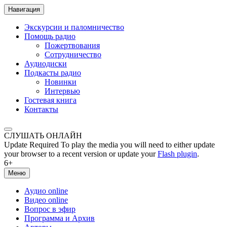
Навигация
Экскурсии и паломничество
Помощь радио
Пожертвования
Сотрудничество
Аудиодиски
Подкасты радио
Новинки
Интервью
Гостевая книга
Контакты
СЛУШАТЬ ОНЛАЙН
Update Required
To play the media you will need to either update
your browser to a recent version or update your
Flash plugin
.
6+
Меню
Аудио online
Видео online
Вопрос в эфир
Программа и Архив