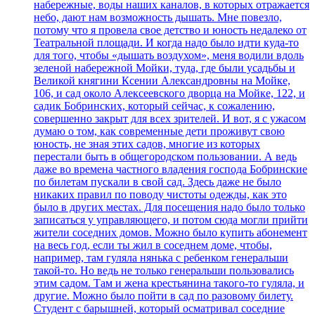
набережные, воды наших каналов, в которых отражается
небо, дают нам возможность дышать. Мне повезло,
потому что я провела свое детство и юность недалеко от
Театральной площади. И когда надо было идти куда-то
для того, чтобы «дышать воздухом», меня водили вдоль
зеленой набережной Мойки, туда, где были усадьбы и
Великой княгини Ксении Александровны на Мойке,
106, и сад около Алексеевского дворца на Мойке, 122, и
садик Бобринских, который сейчас, к сожалению,
совершенно закрыт для всех зрителей. И вот, я с ужасом
думаю о том, как современные дети проживут свою
юность, не зная этих садов, многие из которых
перестали быть в общегородском пользовании. А ведь
даже во времена частного владения господа Бобринские
по билетам пускали в свой сад. Здесь даже не было
никаких правил по поводу чистоты одежды, как это
было в других местах. Для посещения надо было только
записаться у управляющего, и потом сюда могли прийти
жители соседних домов. Можно было купить абонемент
на весь год, если ты жил в соседнем доме, чтобы,
например, там гуляла нянька с ребенком генеральши
такой-то. Но ведь не только генеральши пользовались
этим садом. Там и жена крестьянина такого-то гуляла, и
другие. Можно было пойти в сад по разовому билету.
Студент с барышней, который осматривал соседние