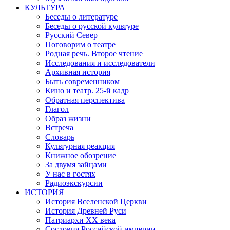
КУЛЬТУРА
Беседы о литературе
Беседы о русской культуре
Русский Север
Поговорим о театре
Родная речь. Второе чтение
Исследования и исследователи
Архивная история
Быть современником
Кино и театр. 25-й кадр
Обратная перспектива
Глагол
Образ жизни
Встреча
Словарь
Культурная реакция
Книжное обозрение
За двумя зайцами
У нас в гостях
Радиоэкскурсии
ИСТОРИЯ
История Вселенской Церкви
История Древней Руси
Патриархи XX века
Сословия Российской империи