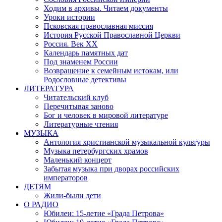
Ходим в архивы. Читаем документы
Уроки истории
Псковская православная миссия
История Русской Православной Церкви
Россия. Век ХХ
Календарь памятных дат
Под знаменем России
Возвращение к семейным истокам, или
Родословные детективы
ЛИТЕРАТУРА
Читательский клуб
Перечитывая заново
Бог и человек в мировой литературе
Литературные чтения
МУЗЫКА
Антология христианской музыкальной культуры
Музыка петербургских храмов
Маленький концерт
Забытая музыка при дворах российских
императоров
ДЕТЯМ
Жили-были дети
О РАДИО
Юбилеи: 15-летие «Града Петрова»