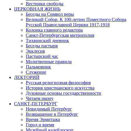
Вестники свободы
ЦЕРКОВНАЯ ЖИЗНЬ
Беседы на Символ веры
Великий Собор. К 100-летию Поместного Собора
Русской Православной Церкви 1917-1918
Колонка главного редактора
Санкт-Петербургская митрополия
Тихвинский дневник
Беседы пастыря
Экклесия
Пастырский час
Молитвенные правила
Пальмовник
Служение
ЛЕКТОРИЙ
Русская религиозная философия
История христианского искусства
Духовные основы государственности
Читаем икону
САНКТ-ПЕТЕРБУРГ
Невидимый Петербург
Возвращение в Петербург
Время Эрмитажа
Город и время
Музейный калейдоскоп