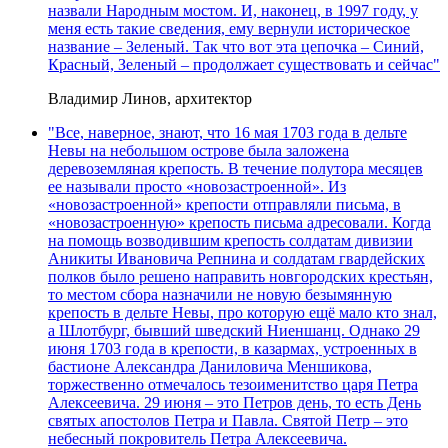
назвали Народным мостом. И, наконец, в 1997 году, у
меня есть такие сведения, ему вернули историческое
название – Зеленый. Так что вот эта цепочка – Синий,
Красный, Зеленый – продолжает существовать и сейчас"
Владимир Линов, архитектор
"Все, наверное, знают, что 16 мая 1703 года в дельте
Невы на небольшом острове была заложена
деревоземляная крепость. В течение полутора месяцев
ее называли просто «новозастроенной». Из
«новозастроенной» крепости отправляли письма, в
«новозастроенную» крепость письма адресовали. Когда
на помощь возводившим крепость солдатам дивизии
Аникиты Ивановича Репнина и солдатам гвардейских
полков было решено направить новгородских крестьян,
то местом сбора назначили не новую безымянную
крепость в дельте Невы, про которую ещё мало кто знал,
а Шлотбург, бывший шведский Ниеншанц. Однако 29
июня 1703 года в крепости, в казармах, устроенных в
бастионе Александра Даниловича Меншикова,
торжественно отмечалось тезоименитство царя Петра
Алексеевича. 29 июня – это Петров день, то есть День
святых апостолов Петра и Павла. Святой Петр – это
небесный покровитель Петра Алексеевича.