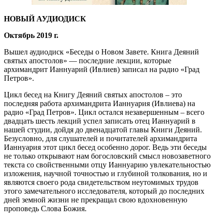
НОВЫЙ АУДИОДИСК
Октябрь 2019 г.
Вышел аудиодиск «Беседы о Новом Завете. Книга Деяний
святых апостолов» — последние лекции, которые
архимандрит Ианнуарий (Ивлиев) записал на радио «Град
Петров».
Цикл бесед на Книгу Деяний святых апостолов – это
последняя работа архимандрита Ианнуария (Ивлиева) на
радио «Град Петров». Цикл остался незавершенным – всего
двадцать шесть лекций успел записать отец Ианнуарий в
нашей студии, дойдя до двенадцатой главы Книги Деяний.
Безусловно, для слушателей и почитателей архимандрита
Ианнуария этот цикл бесед особенно дорог. Ведь эти беседы
не только открывают нам богословский смысл новозаветного
текста со свойственными отцу Ианнуарию увлекательностью
изложения, научной точностью и глубиной толкования, но и
являются своего рода свидетельством неутомимых трудов
этого замечательного исследователя, который до последних
дней земной жизни не прекращал свою вдохновенную
проповедь Слова Божия.