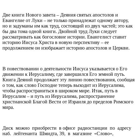
Две книги Нового завета – Деяния святых апостолов и
Евангелие от Луки – не только принадлежат одному автору,
но и задуманы им как труд, состоящий из двух частей; это как
бы два тома одной книги. Двойной труд Луки следует
рассматривать как богословие истории. Евангелист ставит
историю Иисуса Христа в новую перспективу – ее
продолжением он изображает историю апостолов и Церкви.
В повествовании о деятельности Иисуса указывается о Его
движении к Иерусалиму, где завершился Его земной путь.
Книга Деяний продолжает эту линию повествования, сообщая
о том, как слово Господне теперь выходит из Иерусалима,
чтобы распространиться в широком мире. Итак, путь в
Иерусалим – и путь из Иерусалима, распространение
христианской Благой Вести от Израиля до пределов Римского
мира.
Диск можно приобрести в офисе радиостанции по адресу
наб. лейтенанта Шмидта, 39, в магазине «Слово»,