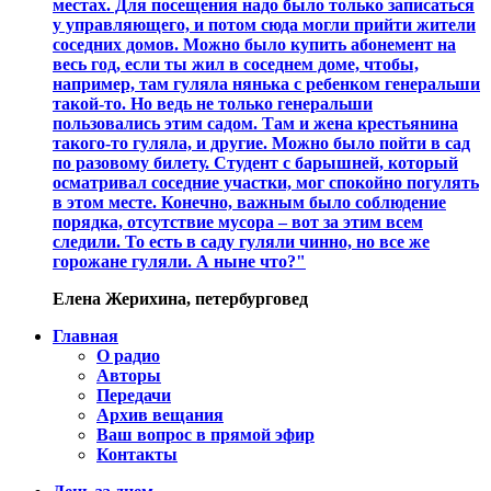
местах. Для посещения надо было только записаться
у управляющего, и потом сюда могли прийти жители
соседних домов. Можно было купить абонемент на
весь год, если ты жил в соседнем доме, чтобы,
например, там гуляла нянька с ребенком генеральши
такой-то. Но ведь не только генеральши
пользовались этим садом. Там и жена крестьянина
такого-то гуляла, и другие. Можно было пойти в сад
по разовому билету. Студент с барышней, который
осматривал соседние участки, мог спокойно погулять
в этом месте. Конечно, важным было соблюдение
порядка, отсутствие мусора – вот за этим всем
следили. То есть в саду гуляли чинно, но все же
горожане гуляли. А ныне что?"
Елена Жерихина, петербурговед
Главная
О радио
Авторы
Передачи
Архив вещания
Ваш вопрос в прямой эфир
Контакты