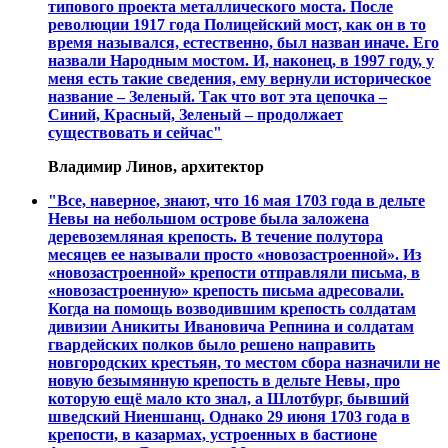
типового проекта металлического моста. После
революции 1917 года Полицейский мост, как он в то
время назывался, естественно, был назван иначе. Его
назвали Народным мостом. И, наконец, в 1997 году, у
меня есть такие сведения, ему вернули историческое
название – Зеленый. Так что вот эта цепочка –
Синий, Красный, Зеленый – продолжает
существовать и сейчас"
Владимир Линов, архитектор
"Все, наверное, знают, что 16 мая 1703 года в дельте
Невы на небольшом острове была заложена
деревоземляная крепость. В течение полутора
месяцев ее называли просто «новозастроенной». Из
«новозастроенной» крепости отправляли письма, в
«новозастроенную» крепость письма адресовали.
Когда на помощь возводившим крепость солдатам
дивизии Аникиты Ивановича Репнина и солдатам
гвардейских полков было решено направить
новгородских крестьян, то местом сбора назначили не
новую безымянную крепость в дельте Невы, про
которую ещё мало кто знал, а Шлотбург, бывший
шведский Ниеншанц. Однако 29 июня 1703 года в
крепости, в казармах, устроенных в бастионе