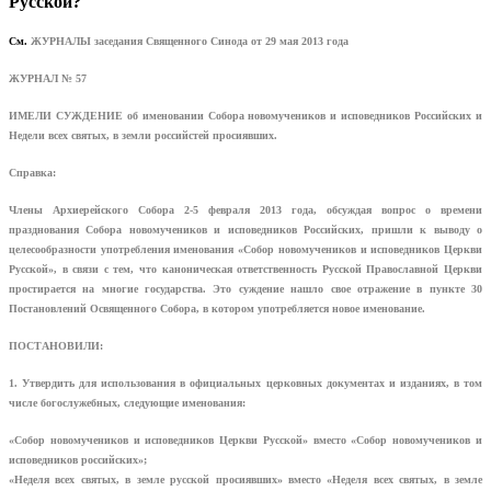
Русской?
См.
ЖУРНАЛЫ заседания Священного Синода от 29 мая 2013 года
ЖУРНАЛ № 57
ИМЕЛИ СУЖДЕНИЕ об именовании Собора новомучеников и исповедников Российских и
Недели всех святых, в земли российстей просиявших.
Справка:
Члены Архиерейского Собора 2-5 февраля 2013 года, обсуждая вопрос о времени
празднования Собора новомучеников и исповедников Российских, пришли к выводу о
целесообразности употребления именования «Собор новомучеников и исповедников Церкви
Русской», в связи с тем, что каноническая ответственность Русской Православной Церкви
простирается на многие государства. Это суждение нашло свое отражение в пункте 30
Постановлений Освященного Собора, в котором употребляется новое именование.
ПОСТАНОВИЛИ:
1. Утвердить для использования в официальных церковных документах и изданиях, в том
числе богослужебных, следующие именования:
«Собор новомучеников и исповедников Церкви Русской» вместо «Собор новомучеников и
исповедников российских»;
«Неделя всех святых, в земле русской просиявших» вместо «Неделя всех святых, в земле