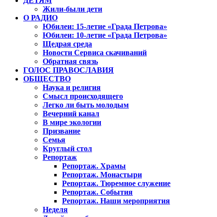
ДЕТЯМ
Жили-были дети
О РАДИО
Юбилеи: 15-летие «Града Петрова»
Юбилеи: 10-летие «Града Петрова»
Щедрая среда
Новости Сервиса скачиваний
Обратная связь
ГОЛОС ПРАВОСЛАВИЯ
ОБЩЕСТВО
Наука и религия
Смысл происходящего
Легко ли быть молодым
Вечерний канал
В мире экологии
Призвание
Семья
Круглый стол
Репортаж
Репортаж. Храмы
Репортаж. Монастыри
Репортаж. Тюремное служение
Репортаж. События
Репортаж. Наши мероприятия
Неделя