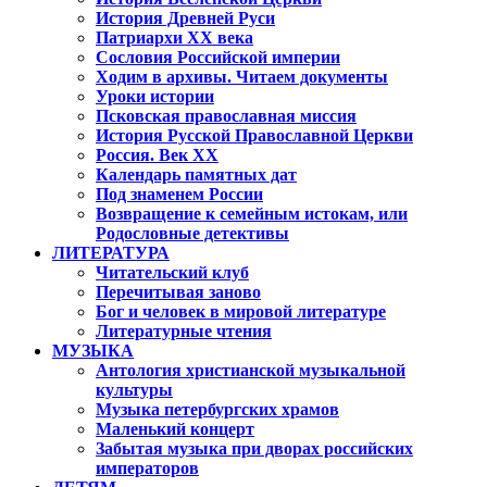
История Древней Руси
Патриархи XX века
Сословия Российской империи
Ходим в архивы. Читаем документы
Уроки истории
Псковская православная миссия
История Русской Православной Церкви
Россия. Век ХХ
Календарь памятных дат
Под знаменем России
Возвращение к семейным истокам, или
Родословные детективы
ЛИТЕРАТУРА
Читательский клуб
Перечитывая заново
Бог и человек в мировой литературе
Литературные чтения
МУЗЫКА
Антология христианской музыкальной
культуры
Музыка петербургских храмов
Маленький концерт
Забытая музыка при дворах российских
императоров