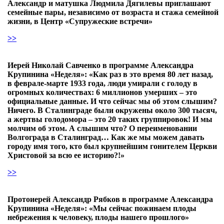
Александр и матушка Людмила Дягилевы приглашают
семейные пары, независимо от возраста и стажа семейной
жизни, в Центр «Супружеские встречи»
>>
Иерей Николай Савченко в программе Александра
Крупинина «Неделя»: «Как раз в это время 80 лет назад,
в феврале-марте 1933 года, люди умирали с голоду в
огромных количествах: 6 миллионов умерших – это
официальные данные. И что сейчас мы об этом слышим?
Ничего. В Сталинграде были окружены около 300 тысяч,
а жертвы голодомора – это 20 таких группировок! И мы
молчим об этом. А слышим что? О переименовании
Волгограда в Сталинград… Как же мы можем давать
городу имя того, кто был крупнейшим гонителем Церкви
Христовой за всю ее историю?!»
>>
Протоиерей Александр Рябков в программе Александра
Крупинина «Неделя»: «Мы сейчас пожинаем плоды
небрежения к человеку, плоды нашего прошлого»