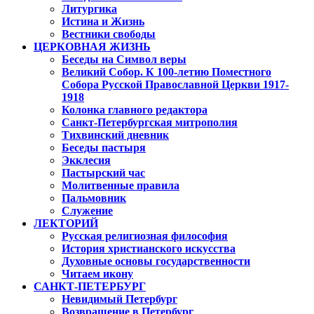
Литургика
Истина и Жизнь
Вестники свободы
ЦЕРКОВНАЯ ЖИЗНЬ
Беседы на Символ веры
Великий Собор. К 100-летию Поместного
Собора Русской Православной Церкви 1917-
1918
Колонка главного редактора
Санкт-Петербургская митрополия
Тихвинский дневник
Беседы пастыря
Экклесия
Пастырский час
Молитвенные правила
Пальмовник
Служение
ЛЕКТОРИЙ
Русская религиозная философия
История христианского искусства
Духовные основы государственности
Читаем икону
САНКТ-ПЕТЕРБУРГ
Невидимый Петербург
Возвращение в Петербург