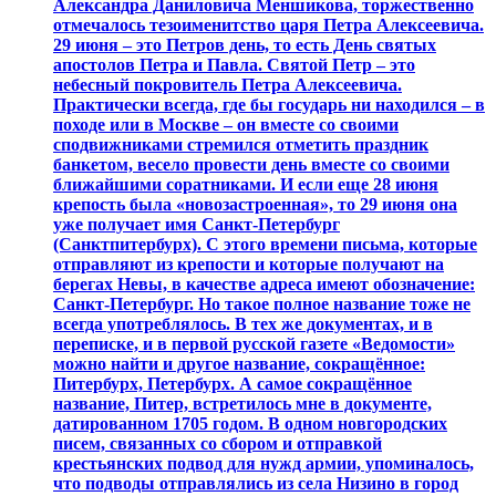
Александра Даниловича Меншикова, торжественно
отмечалось тезоименитство царя Петра Алексеевича.
29 июня – это Петров день, то есть День святых
апостолов Петра и Павла. Святой Петр – это
небесный покровитель Петра Алексеевича.
Практически всегда, где бы государь ни находился – в
походе или в Москве – он вместе со своими
сподвижниками стремился отметить праздник
банкетом, весело провести день вместе со своими
ближайшими соратниками. И если еще 28 июня
крепость была «новозастроенная», то 29 июня она
уже получает имя Санкт-Петербург
(Санктпитербурх). С этого времени письма, которые
отправляют из крепости и которые получают на
берегах Невы, в качестве адреса имеют обозначение:
Санкт-Петербург. Но такое полное название тоже не
всегда употреблялось. В тех же документах, и в
переписке, и в первой русской газете «Ведомости»
можно найти и другое название, сокращённое:
Питербурх, Петербурх. А самое сокращённое
название, Питер, встретилось мне в документе,
датированном 1705 годом. В одном новгородских
писем, связанных со сбором и отправкой
крестьянских подвод для нужд армии, упоминалось,
что подводы отправлялись из села Низино в город