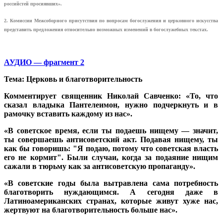
российстей просиявших».
2. Комиссии Межсоборного присутствия по вопросам богослужения и церковного искусства
представить предложения относительно возможных изменений в богослужебных текстах.
АУДИО — фрагмент 2
Тема: Церковь и благотворительность
Комментирует священник Николай Савченко: «То, что
сказал владыка Пантелеимон, нужно подчеркнуть и в
рамочку вставить каждому из нас».
«В советское время, если ты подаешь нищему — значит,
ты совершаешь антисоветский акт. Подавая нищему, ты
как бы говоришь: "Я подаю, потому что советская власть
его не кормит". Были случаи, когда за подаяние нищим
сажали в тюрьму как за антисоветскую пропаганду».
«В советские годы была вытравлена сама потребность
благотворить нуждающимся. А сегодня даже в
Латиноамериканских странах, которые живут хуже нас,
жертвуют на благотворительность больше нас».