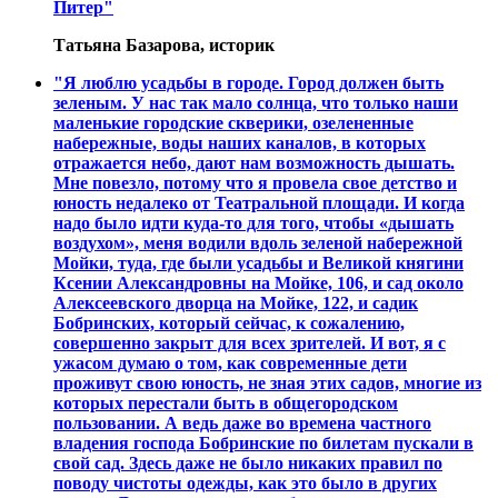
Питер"
Татьяна Базарова, историк
"Я люблю усадьбы в городе. Город должен быть
зеленым. У нас так мало солнца, что только наши
маленькие городские скверики, озелененные
набережные, воды наших каналов, в которых
отражается небо, дают нам возможность дышать.
Мне повезло, потому что я провела свое детство и
юность недалеко от Театральной площади. И когда
надо было идти куда-то для того, чтобы «дышать
воздухом», меня водили вдоль зеленой набережной
Мойки, туда, где были усадьбы и Великой княгини
Ксении Александровны на Мойке, 106, и сад около
Алексеевского дворца на Мойке, 122, и садик
Бобринских, который сейчас, к сожалению,
совершенно закрыт для всех зрителей. И вот, я с
ужасом думаю о том, как современные дети
проживут свою юность, не зная этих садов, многие из
которых перестали быть в общегородском
пользовании. А ведь даже во времена частного
владения господа Бобринские по билетам пускали в
свой сад. Здесь даже не было никаких правил по
поводу чистоты одежды, как это было в других