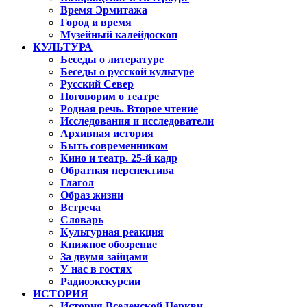
Время Эрмитажа
Город и время
Музейный калейдоскоп
КУЛЬТУРА
Беседы о литературе
Беседы о русской культуре
Русский Север
Поговорим о театре
Родная речь. Второе чтение
Исследования и исследователи
Архивная история
Быть современником
Кино и театр. 25-й кадр
Обратная перспектива
Глагол
Образ жизни
Встреча
Словарь
Культурная реакция
Книжное обозрение
За двумя зайцами
У нас в гостях
Радиоэкскурсии
ИСТОРИЯ
История Вселенской Церкви