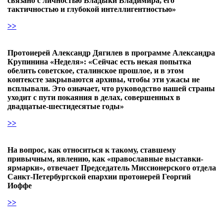
связано с личностью Владыки Владимира, его
тактичностью и глубокой интеллигентностью»
>>
Протоиерей Александр Дягилев в программе Александра
Крупинина «Неделя»: «Сейчас есть некая попытка
обелить советское, сталинское прошлое, и в этом
контексте закрываются архивы, чтобы эти ужасы не
всплывали. Это означает, что руководство нашей страны
уходит с пути покаяния в делах, совершенных в
двадцатые-шестидесятые годы»
>>
На вопрос, как относиться к такому, ставшему
привычным, явлению, как «православные выставки-
ярмарки», отвечает Председатель Миссионерского отдела
Санкт-Петербургской епархии протоиерей Георгий
Иоффе
>>