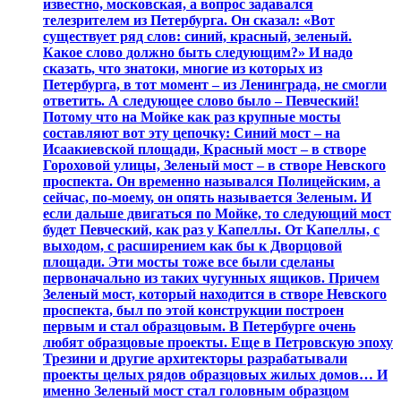
известно, московская, а вопрос задавался
телезрителем из Петербурга. Он сказал: «Вот
существует ряд слов: синий, красный, зеленый.
Какое слово должно быть следующим?» И надо
сказать, что знатоки, многие из которых из
Петербурга, в тот момент – из Ленинграда, не смогли
ответить. А следующее слово было – Певческий!
Потому что на Мойке как раз крупные мосты
составляют вот эту цепочку: Синий мост – на
Исаакиевской площади, Красный мост – в створе
Гороховой улицы, Зеленый мост – в створе Невского
проспекта. Он временно назывался Полицейским, а
сейчас, по-моему, он опять называется Зеленым. И
если дальше двигаться по Мойке, то следующий мост
будет Певческий, как раз у Капеллы. От Капеллы, с
выходом, с расширением как бы к Дворцовой
площади. Эти мосты тоже все были сделаны
первоначально из таких чугунных ящиков. Причем
Зеленый мост, который находится в створе Невского
проспекта, был по этой конструкции построен
первым и стал образцовым. В Петербурге очень
любят образцовые проекты. Еще в Петровскую эпоху
Трезини и другие архитекторы разрабатывали
проекты целых рядов образцовых жилых домов… И
именно Зеленый мост стал головным образцом