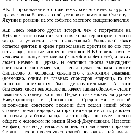
АК: В продолжение этой же темы: всю эту неделю бурлила
православная блогосфера об установке памятника Сталину в
Якутии и реакции на это событие местного священноначалия.
АД: Здесь немного другая история, чем с портретами на
Лубянке: этот памятник установлен на территории некоего
завода и установил его православный бизнесмен! Факт
остается фактом: в среде православных христиан до сих пор
есть люди, которые искренне считают И.В.Сталина святым
человеком, пишут его иконы (с нимбом и без него), и таких
людей немало в Церкви. И батюшки иногда вынуждены
считаться с бизнесменами, а если целая епархия зависит
финансово от человека, связанного с якутскими алмазами
(возможно, одним из главных спонсоров епархии), то им
поневоле приходится быть дипломатичными. А этот
бизнесмен свое православие выражает таким образом – ставит
памятник Сталину, хотя для Церкви это человек на уровне
Навуходоносора и Диоклетиана. Средствами массовой
информации советского времени был создан некий образ
Сталина, вождя народов, который никогда не спит, работает
по ночам для блага народа, и этот образ не имеет ничего
общего с человеком по имени Иосиф Джугашвили. Известен
же факт, что когда началась война, это настолько поразило
Сталина, что он просто ушел в запой, несколько дней квасил,