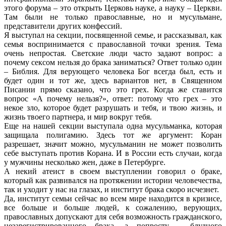
этого форума – это открыть Церковь науке, а науку – Церкви.
Там были не только православные, но и мусульмане,
представители других конфессий.
Я выступал на секции, посвященной семье, и рассказывал, как
семья воспринимается с православной точки зрения. Тема
очень непростая. Светские люди часто задают вопрос: а
почему сексом нельзя до брака заниматься? Ответ только один
– Библия. Для верующего человека Бог всегда был, есть и
будет один и тот же, здесь вариантов нет, в Священном
Писании прямо сказано, что это грех. Когда же ставится
вопрос «А почему нельзя?», ответ: потому что грех – это
некое зло, которое будет разрушать и тебя, и твою жизнь, и
жизнь твоего партнера, и мир вокруг тебя.
Еще на нашей секции выступала одна мусульманка, которая
защищала полигамию. Здесь тот же аргумент: Коран
разрешает, значит можно, мусульманин не может позволить
себе выступать против Корана. И в России есть случаи, когда
у мужчины несколько жен, даже в Петербурге.
А некий атеист в своем выступлении говорил о браке,
который как развивался на протяжении истории человечества,
так и уходит у нас на глазах, и институт брака скоро исчезнет.
Да, институт семьи сейчас во всем мире находится в кризисе,
все больше и больше людей, к сожалению, верующих,
православных допускают для себя возможность гражданского,
незарегистрированного брака, а попросту – блудного