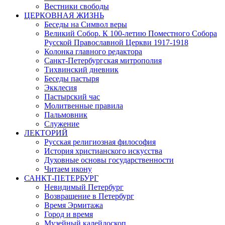
Вестники свободы
ЦЕРКОВНАЯ ЖИЗНЬ
Беседы на Символ веры
Великий Собор. К 100-летию Поместного Собора
Русской Православной Церкви 1917-1918
Колонка главного редактора
Санкт-Петербургская митрополия
Тихвинский дневник
Беседы пастыря
Экклесия
Пастырский час
Молитвенные правила
Пальмовник
Служение
ЛЕКТОРИЙ
Русская религиозная философия
История христианского искусства
Духовные основы государственности
Читаем икону
САНКТ-ПЕТЕРБУРГ
Невидимый Петербург
Возвращение в Петербург
Время Эрмитажа
Город и время
Музейный калейдоскоп