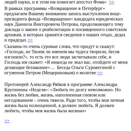
людей науки, и в этом им помогает апостол Фома»
>>
В рамках программы «Возвращение в Петербург»
предлагаем Вашему вниманию запись выступления вице-
президента фонда «Возвращение» кандидата юридических
наук Даниила Викторовича Петрова, продолжающего тему
доклада о законе о реабилитации и посвященного советским
архивам, в которых хранятся сведения о наших отцах, дедах
и прадедах
>>
Сказаны-то очень суровые слова, что придут и скажут:
«Господи, не Твоим ли именем мы чудеса творили, бесов
изгоняли?», то есть это все люди засчитывали себе, и
Господь им скажет: «Я никогда не знал вас, отойдите от меня
делающие беззаконие»… Беседа Ольги Суровегиной с
игуменом Петром (Мещериновым) о молитве
>>
Протоиерей Александр Рябков в программе Александра
Крупинина «Неделя»: «Любить по долгу невозможно. Но
жизнь без любви, жизнь, наполненная гневом или
негодованием – очень тяжела. Ради того, чтобы моя личная
жизнь была полноценной, я должен любить. Я должен
любить, чтобы моя жизнь была жизнью»
>>