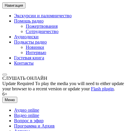
Навигация
Экскурсии и паломничество
Помощь радио
Пожертвования
Сотрудничество
Аудиодиски
Подкасты радио
Новинки
Интервью
Гостевая книга
Контакты
СЛУШАТЬ ОНЛАЙН
Update Required
To play the media you will need to either update
your browser to a recent version or update your
Flash plugin
.
6+
Меню
Аудио online
Видео online
Вопрос в эфир
Программа и Архив