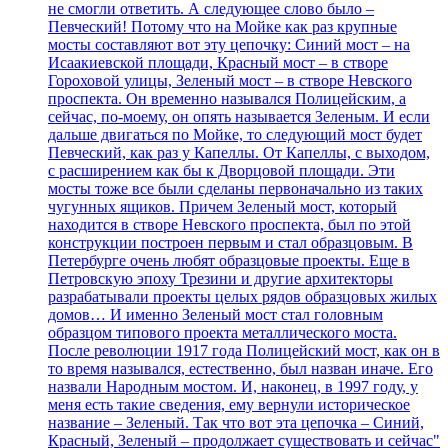
не смогли ответить. А следующее слово было –
Певческий! Потому что на Мойке как раз крупные
мосты составляют вот эту цепочку: Синий мост – на
Исаакиевской площади, Красный мост – в створе
Гороховой улицы, Зеленый мост – в створе Невского
проспекта. Он временно назывался Полицейским, а
сейчас, по-моему, он опять называется Зеленым. И если
дальше двигаться по Мойке, то следующий мост будет
Певческий, как раз у Капеллы. От Капеллы, с выходом,
с расширением как бы к Дворцовой площади. Эти
мосты тоже все были сделаны первоначально из таких
чугунных ящиков. Причем Зеленый мост, который
находится в створе Невского проспекта, был по этой
конструкции построен первым и стал образцовым. В
Петербурге очень любят образцовые проекты. Еще в
Петровскую эпоху Трезини и другие архитекторы
разрабатывали проекты целых рядов образцовых жилых
домов… И именно Зеленый мост стал головным
образцом типового проекта металлического моста.
После революции 1917 года Полицейский мост, как он в
то время назывался, естественно, был назван иначе. Его
назвали Народным мостом. И, наконец, в 1997 году, у
меня есть такие сведения, ему вернули историческое
название – Зеленый. Так что вот эта цепочка – Синий,
Красный, Зеленый – продолжает существовать и сейчас"