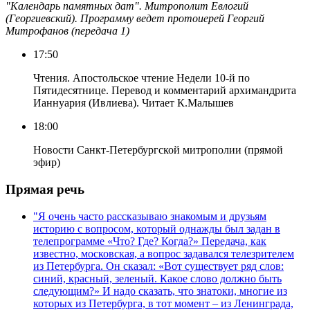
"Календарь памятных дат". Митрополит Евлогий
(Георгиевский). Программу ведет протоиерей Георгий
Митрофанов (передача 1)
17:50
Чтения. Апостольское чтение Недели 10-й по
Пятидесятнице. Перевод и комментарий архимандрита
Ианнуария (Ивлиева). Читает К.Малышев
18:00
Новости Санкт-Петербургской митрополии (прямой
эфир)
Прямая речь
"Я очень часто рассказываю знакомым и друзьям
историю с вопросом, который однажды был задан в
телепрограмме «Что? Где? Когда?» Передача, как
известно, московская, а вопрос задавался телезрителем
из Петербурга. Он сказал: «Вот существует ряд слов:
синий, красный, зеленый. Какое слово должно быть
следующим?» И надо сказать, что знатоки, многие из
которых из Петербурга, в тот момент – из Ленинграда,