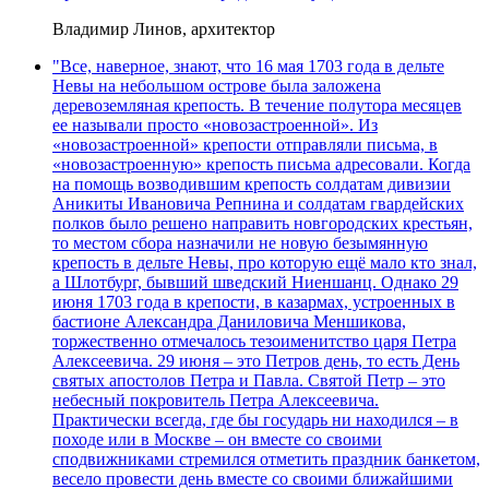
Владимир Линов, архитектор
"Все, наверное, знают, что 16 мая 1703 года в дельте
Невы на небольшом острове была заложена
деревоземляная крепость. В течение полутора месяцев
ее называли просто «новозастроенной». Из
«новозастроенной» крепости отправляли письма, в
«новозастроенную» крепость письма адресовали. Когда
на помощь возводившим крепость солдатам дивизии
Аникиты Ивановича Репнина и солдатам гвардейских
полков было решено направить новгородских крестьян,
то местом сбора назначили не новую безымянную
крепость в дельте Невы, про которую ещё мало кто знал,
а Шлотбург, бывший шведский Ниеншанц. Однако 29
июня 1703 года в крепости, в казармах, устроенных в
бастионе Александра Даниловича Меншикова,
торжественно отмечалось тезоименитство царя Петра
Алексеевича. 29 июня – это Петров день, то есть День
святых апостолов Петра и Павла. Святой Петр – это
небесный покровитель Петра Алексеевича.
Практически всегда, где бы государь ни находился – в
походе или в Москве – он вместе со своими
сподвижниками стремился отметить праздник банкетом,
весело провести день вместе со своими ближайшими