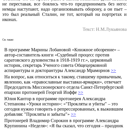
не переставая, все боялись что-то предпринимать без него:
немцы наступают, надо организовывать оборону, а он пьет –
это был реальный Сталин, не тот, который на портретах и
иконах.
Текст: Н.М.Лукьянова
См. также:
В программе Марины Лобановой «Книжное обозрение» –
автор-составитель книги «Судебный процесс против
саратовского духовенства в 1918-1919 гг.», церковный
историк, секретарь Ученого совета Общецерковной
аспирантуры и докторантуры Александр Мраморнов
>>
На вопрос, как относиться к такому, ставшему привычным,
явлению, как «православные выставки-ярмарки», отвечает
Председатель Миссионерского отдела Санкт-Петербургской
епархии протоиерей Георгий Иоффе
>>
Юлия Кантор в программе протоиерея Александра
Степанова «Уроки истории»: «"Прокляты и убиты" – это
сегодня нужно говорить о репрессированных, к выжившим
добавляя: "Прокляты и забыты"»
>>
Протоиерей Владимир Сорокин в программе Александра
Крупинина «Неделя»: «Я бы сказал, что сегодня – праздник