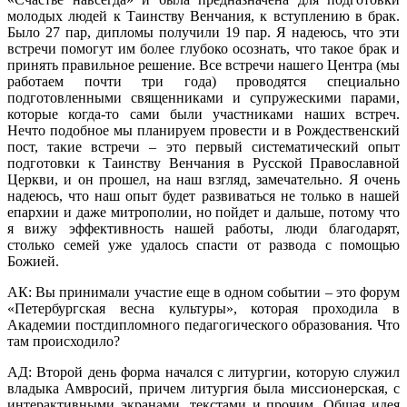
молодых людей к Таинству Венчания, к вступлению в брак.
Было 27 пар, дипломы получили 19 пар. Я надеюсь, что эти
встречи помогут им более глубоко осознать, что такое брак и
принять правильное решение. Все встречи нашего Центра (мы
работаем почти три года) проводятся специально
подготовленными священниками и супружескими парами,
которые когда-то сами были участниками наших встреч.
Нечто подобное мы планируем провести и в Рождественский
пост, такие встречи – это первый систематический опыт
подготовки к Таинству Венчания в Русской Православной
Церкви, и он прошел, на наш взгляд, замечательно. Я очень
надеюсь, что наш опыт будет развиваться не только в нашей
епархии и даже митрополии, но пойдет и дальше, потому что
я вижу эффективность нашей работы, люди благодарят,
столько семей уже удалось спасти от развода с помощью
Божией.
АК: Вы принимали участие еще в одном событии – это форум
«Петербургская весна культуры», которая проходила в
Академии постдипломного педагогического образования. Что
там происходило?
АД: Второй день форма начался с литургии, которую служил
владыка Амвросий, причем литургия была миссионерская, с
интерактивными экранами, текстами и прочим. Общая идея