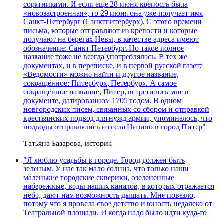
соратниками. И если еще 28 июня крепость была
«новозастроенная», то 29 июня она уже получает имя
Санкт-Петербург (Санктпитербурх). С этого времени
письма, которые отправляют из крепости и которые
получают на берегах Невы, в качестве адреса имеют
обозначение: Санкт-Петербург. Но такое полное
название тоже не всегда употреблялось. В тех же
документах, и в переписке, и в первой русской газете
«Ведомости» можно найти и другое название,
сокращённое: Питербурх, Петербурх. А самое
сокращённое название, Питер, встретилось мне в
документе, датированном 1705 годом. В одном
новгородских писем, связанных со сбором и отправкой
крестьянских подвод для нужд армии, упоминалось, что
подводы отправлялись из села Низино в город Питер"
Татьяна Базарова, историк
"Я люблю усадьбы в городе. Город должен быть
зеленым. У нас так мало солнца, что только наши
маленькие городские скверики, озелененные
набережные, воды наших каналов, в которых отражается
небо, дают нам возможность дышать. Мне повезло,
потому что я провела свое детство и юность недалеко от
Театральной площади. И когда надо было идти куда-то