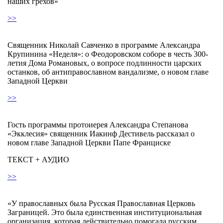
наших грехов»
>>
Священник Николай Савченко в программе Александра
Крупинина «Неделя»: о Феодоровском соборе в честь 300-
летия Дома Романовых, о вопросе подлинности царских
останков, об антиправославном вандализме, о новом главе
Западной Церкви
>>
Гость программы протоиерея Александра Степанова
«Экклесия» священник Иакинф Дестивель рассказал о
новом главе Западной Церкви Папе Франциске
ТЕКСТ + АУДИО
>>
«У православных была Русская Православная Церковь
Заграницей. Это была единственная институциональная
организация, которая действительно помогала русским