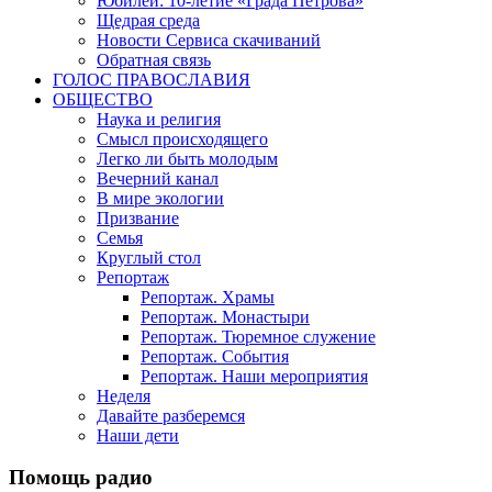
Юбилеи: 10-летие «Града Петрова»
Щедрая среда
Новости Сервиса скачиваний
Обратная связь
ГОЛОС ПРАВОСЛАВИЯ
ОБЩЕСТВО
Наука и религия
Смысл происходящего
Легко ли быть молодым
Вечерний канал
В мире экологии
Призвание
Семья
Круглый стол
Репортаж
Репортаж. Храмы
Репортаж. Монастыри
Репортаж. Тюремное служение
Репортаж. События
Репортаж. Наши мероприятия
Неделя
Давайте разберемся
Наши дети
Помощь радио