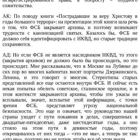
сожительства.
АК: По поводу книги «Пострадавшие за веру Христову в
годы большого террора»: на презентации этой книги шла речь
о том, что ФСБ закрывает архивы, и поэтому возникают
трудности с канонизацией святых. Казалось бы, ФСБ не
должно себя идентифицировать с НКВД, но старые традиции
сохраняются.
АД: Но если ФСБ не является наследником НКВД, то этого
(закрытия архивов) не должно было бы происходить, но это
происходит. Мне рассказывали, что в Москве на Лубянке до
сих пор во многих кабинетах висят портреты Дзержинского,
Ленина, и это говорит о многом. Стереотипы старых
представлений все еще остаются внутри ФСБ. И сейчас есть
некая попытка обелить советское, сталинское прошлое, и в
этом контексте закрываются архивы, чтобы эти ужасы не
всплывали, значит, всплытие этой информации, с точки
зрения ФСБ, представляет угрозу национальной
безопасности. Это еще и означает, что руководство нашей
страны уходит с пути покаяния в делах, совершенных в
двадцатые-пятидесятые, даже шестидесятые годы, а оно
стояло на этом пути в девяностые годы, поэтому
открещивалось от них тогда – «это не мы», а теперь не так:
«это мы», поэтому мы не хотим, чтобы все об этом знали.