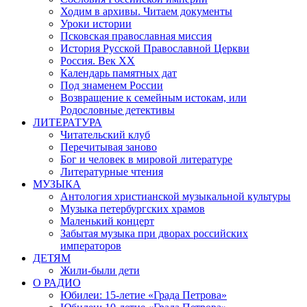
Ходим в архивы. Читаем документы
Уроки истории
Псковская православная миссия
История Русской Православной Церкви
Россия. Век ХХ
Календарь памятных дат
Под знаменем России
Возвращение к семейным истокам, или
Родословные детективы
ЛИТЕРАТУРА
Читательский клуб
Перечитывая заново
Бог и человек в мировой литературе
Литературные чтения
МУЗЫКА
Антология христианской музыкальной культуры
Музыка петербургских храмов
Маленький концерт
Забытая музыка при дворах российских
императоров
ДЕТЯМ
Жили-были дети
О РАДИО
Юбилеи: 15-летие «Града Петрова»