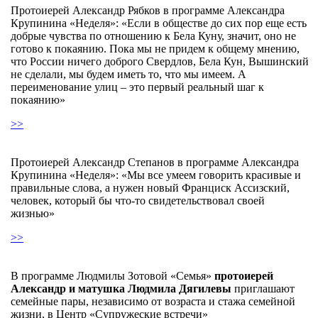
Протоиерей Александр Рябков в программе Александра
Крупинина «Неделя»: «Если в обществе до сих пор еще есть
добрые чувства по отношению к Бела Куну, значит, оно не
готово к покаянию. Пока мы не придем к общему мнению,
что России ничего доброго Свердлов, Бела Кун, Вышинский
не сделали, мы будем иметь то, что мы имеем. А
переименование улиц – это первый реальный шаг к
покаянию»
>>
Протоиерей Александр Степанов в программе Александра
Крупинина «Неделя»: «Мы все умеем говорить красивые и
правильные слова, а нужен новый Франциск Ассизский,
человек, который бы что-то свидетельствовал своей
жизнью»
>>
В программе Людмилы Зотовой «Семья»
протоиерей
Александр и матушка Людмила Дягилевы
приглашают
семейные пары, независимо от возраста и стажа семейной
жизни, в Центр «Супружеские встречи»