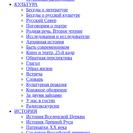
КУЛЬТУРА
Беседы о литературе
Беседы о русской культуре
Русский Север
Поговорим о театре
Родная речь. Второе чтение
Исследования и исследователи
Архивная история
Быть современником
Кино и театр. 25-й кадр
Обратная перспектива
Глагол
Образ жизни
Встреча
Словарь
Культурная реакция
Книжное обозрение
За двумя зайцами
У нас в гостях
Радиоэкскурсии
ИСТОРИЯ
История Вселенской Церкви
История Древней Руси
Патриархи XX века
Сословия Российской империи