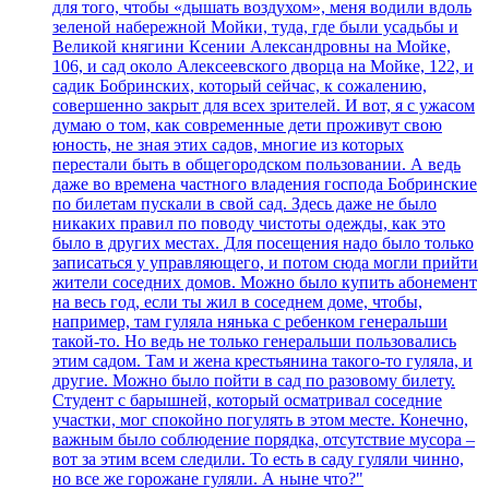
для того, чтобы «дышать воздухом», меня водили вдоль
зеленой набережной Мойки, туда, где были усадьбы и
Великой княгини Ксении Александровны на Мойке,
106, и сад около Алексеевского дворца на Мойке, 122, и
садик Бобринских, который сейчас, к сожалению,
совершенно закрыт для всех зрителей. И вот, я с ужасом
думаю о том, как современные дети проживут свою
юность, не зная этих садов, многие из которых
перестали быть в общегородском пользовании. А ведь
даже во времена частного владения господа Бобринские
по билетам пускали в свой сад. Здесь даже не было
никаких правил по поводу чистоты одежды, как это
было в других местах. Для посещения надо было только
записаться у управляющего, и потом сюда могли прийти
жители соседних домов. Можно было купить абонемент
на весь год, если ты жил в соседнем доме, чтобы,
например, там гуляла нянька с ребенком генеральши
такой-то. Но ведь не только генеральши пользовались
этим садом. Там и жена крестьянина такого-то гуляла, и
другие. Можно было пойти в сад по разовому билету.
Студент с барышней, который осматривал соседние
участки, мог спокойно погулять в этом месте. Конечно,
важным было соблюдение порядка, отсутствие мусора –
вот за этим всем следили. То есть в саду гуляли чинно,
но все же горожане гуляли. А ныне что?"