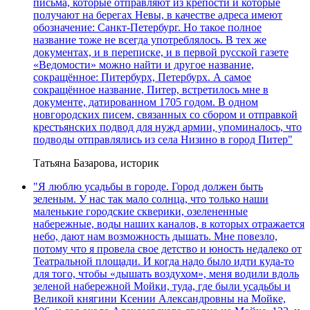
письма, которые отправляют из крепости и которые
получают на берегах Невы, в качестве адреса имеют
обозначение: Санкт-Петербург. Но такое полное
название тоже не всегда употреблялось. В тех же
документах, и в переписке, и в первой русской газете
«Ведомости» можно найти и другое название,
сокращённое: Питербурх, Петербурх. А самое
сокращённое название, Питер, встретилось мне в
документе, датированном 1705 годом. В одном
новгородских писем, связанных со сбором и отправкой
крестьянских подвод для нужд армии, упоминалось, что
подводы отправлялись из села Низино в город Питер"
Татьяна Базарова, историк
"Я люблю усадьбы в городе. Город должен быть
зеленым. У нас так мало солнца, что только наши
маленькие городские скверики, озелененные
набережные, воды наших каналов, в которых отражается
небо, дают нам возможность дышать. Мне повезло,
потому что я провела свое детство и юность недалеко от
Театральной площади. И когда надо было идти куда-то
для того, чтобы «дышать воздухом», меня водили вдоль
зеленой набережной Мойки, туда, где были усадьбы и
Великой княгини Ксении Александровны на Мойке,