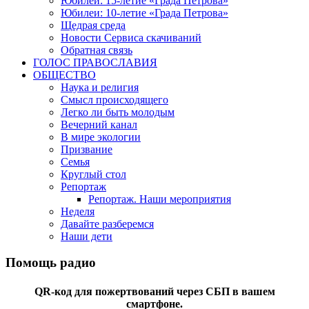
Юбилеи: 15-летие «Града Петрова»
Юбилеи: 10-летие «Града Петрова»
Щедрая среда
Новости Сервиса скачиваний
Обратная связь
ГОЛОС ПРАВОСЛАВИЯ
ОБЩЕСТВО
Наука и религия
Смысл происходящего
Легко ли быть молодым
Вечерний канал
В мире экологии
Призвание
Семья
Круглый стол
Репортаж
Репортаж. Наши мероприятия
Неделя
Давайте разберемся
Наши дети
Помощь радио
QR-код для пожертвований через СБП в вашем
смартфоне.