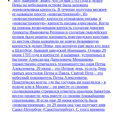
"Все, наверное, знают, что 16 мая 1703 года в дельте
Невы на небольшом острове была заложена
деревоземляная крепость. В течение полутора месяцев
ее называли просто «новозастроенной». Из
«новозастроенной» крепости отправляли письма, в
«новозастроенную» крепость письма адресовали. Когда
на помощь возводившим крепость солдатам дивизии
Аникиты Ивановича Репнина и солдатам гвардейских
полков было решено направить новгородских крестьян,
то местом сбора назначили не новую безымянную
крепость в дельте Невы, про которую ещё мало кто знал,
а Шлотбург, бывший шведский Ниеншанц. Однако 29
июня 1703 года в крепости, в казармах, устроенных в
бастионе Александра Даниловича Меншикова,
торжественно отмечалось тезоименитство царя Петра
Алексеевича. 29 июня – это Петров день, то есть День
святых апостолов Петра и Павла. Святой Петр – это
небесный покровитель Петра Алексеевича.
Практически всегда, где бы государь ни находился – в
походе или в Москве – он вместе со своими
сподвижниками стремился отметить праздник банкетом,
весело провести день вместе со своими ближайшими
соратниками. И если еще 28 июня крепость была
«новозастроенная», то 29 июня она уже получает имя
Санкт-Петербург (Санктпитербурх). С этого времени