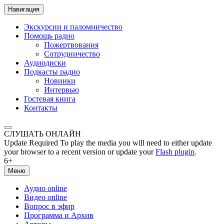
Навигация
Экскурсии и паломничество
Помощь радио
Пожертвования
Сотрудничество
Аудиодиски
Подкасты радио
Новинки
Интервью
Гостевая книга
Контакты
СЛУШАТЬ ОНЛАЙН
Update Required
To play the media you will need to either update
your browser to a recent version or update your
Flash plugin
.
6+
Меню
Аудио online
Видео online
Вопрос в эфир
Программа и Архив