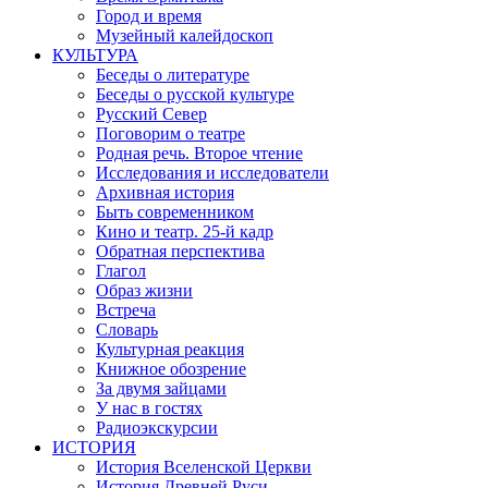
Город и время
Музейный калейдоскоп
КУЛЬТУРА
Беседы о литературе
Беседы о русской культуре
Русский Север
Поговорим о театре
Родная речь. Второе чтение
Исследования и исследователи
Архивная история
Быть современником
Кино и театр. 25-й кадр
Обратная перспектива
Глагол
Образ жизни
Встреча
Словарь
Культурная реакция
Книжное обозрение
За двумя зайцами
У нас в гостях
Радиоэкскурсии
ИСТОРИЯ
История Вселенской Церкви
История Древней Руси