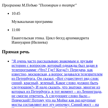
Программа М.Педько "Поговорим о театре"
10:45
Музыкальная программа
11:00
Евангельская этика. Цикл бесед архимандрита
Ианнуария (Ивлиева)
Прямая речь
"Я очень часто рассказываю знакомым и друзьям
историю с вопросом, который однажды был задан в
телепрограмме «Что? Где? Когда?» Передача, как
известно, московская, а вопрос задавался телезрителем
из Петербурга. Он сказал: «Вот существует ряд слов:
синий, красный, зеленый. Какое слово должно быть
следующим?» И надо сказать, что знатоки, многие из
которых из Петербурга, в тот момент – из Ленинграда,
не смогли ответить. А следующее слово было –
Певческий! Потому что на Мойке как раз крупные
мосты составляют вот эту цепочку: Синий мост – на