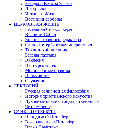
Беседы о Ветхом Завете
Литургика
Истина и Жизнь
Вестники свободы
ЦЕРКОВНАЯ ЖИЗНЬ
Беседы на Символ веры
Великий Собор
Колонка главного редактора
Санкт-Петербургская митрополия
Тихвинский дневник
Беседы пастыря
Экклесия
Пастырский час
Молитвенные правила
Пальмовник
Служение
ЛЕКТОРИЙ
Русская религиозная философия
История христианского искусства
Духовные основы государственности
Читаем икону
САНКТ-ПЕТЕРБУРГ
Невидимый Петербург
Возвращение в Петербург
Время Эрмитажа