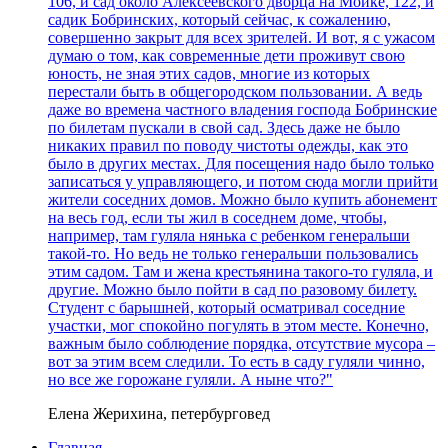
106, и сад около Алексеевского дворца на Мойке, 122, и
садик Бобринских, который сейчас, к сожалению,
совершенно закрыт для всех зрителей. И вот, я с ужасом
думаю о том, как современные дети проживут свою
юность, не зная этих садов, многие из которых
перестали быть в общегородском пользовании. А ведь
даже во времена частного владения господа Бобринские
по билетам пускали в свой сад. Здесь даже не было
никаких правил по поводу чистоты одежды, как это
было в других местах. Для посещения надо было только
записаться у управляющего, и потом сюда могли прийти
жители соседних домов. Можно было купить абонемент
на весь год, если ты жил в соседнем доме, чтобы,
например, там гуляла нянька с ребенком генеральши
такой-то. Но ведь не только генеральши пользовались
этим садом. Там и жена крестьянина такого-то гуляла, и
другие. Можно было пойти в сад по разовому билету.
Студент с барышней, который осматривал соседние
участки, мог спокойно погулять в этом месте. Конечно,
важным было соблюдение порядка, отсутствие мусора –
вот за этим всем следили. То есть в саду гуляли чинно,
но все же горожане гуляли. А ныне что?"
Елена Жерихина, петербурговед
Главная