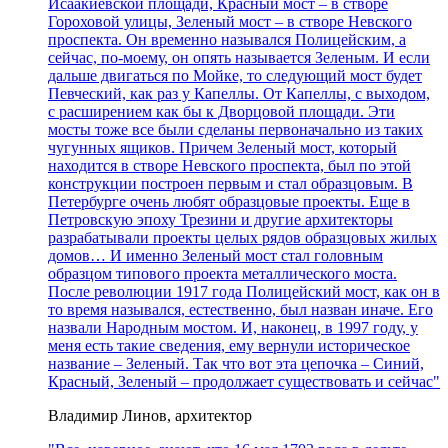
Исаакиевской площади, Красный мост – в створе
Гороховой улицы, Зеленый мост – в створе Невского
проспекта. Он временно назывался Полицейским, а
сейчас, по-моему, он опять называется Зеленым. И если
дальше двигаться по Мойке, то следующий мост будет
Певческий, как раз у Капеллы. От Капеллы, с выходом,
с расширением как бы к Дворцовой площади. Эти
мосты тоже все были сделаны первоначально из таких
чугунных ящиков. Причем Зеленый мост, который
находится в створе Невского проспекта, был по этой
конструкции построен первым и стал образцовым. В
Петербурге очень любят образцовые проекты. Еще в
Петровскую эпоху Трезини и другие архитекторы
разрабатывали проекты целых рядов образцовых жилых
домов… И именно Зеленый мост стал головным
образцом типового проекта металлического моста.
После революции 1917 года Полицейский мост, как он в
то время назывался, естественно, был назван иначе. Его
назвали Народным мостом. И, наконец, в 1997 году, у
меня есть такие сведения, ему вернули историческое
название – Зеленый. Так что вот эта цепочка – Синий,
Красный, Зеленый – продолжает существовать и сейчас"
Владимир Линов, архитектор