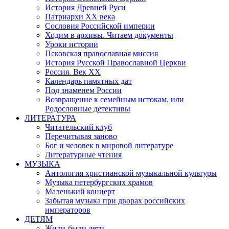
История Древней Руси
Патриархи XX века
Сословия Российской империи
Ходим в архивы. Читаем документы
Уроки истории
Псковская православная миссия
История Русской Православной Церкви
Россия. Век ХХ
Календарь памятных дат
Под знаменем России
Возвращение к семейным истокам, или
Родословные детективы
ЛИТЕРАТУРА
Читательский клуб
Перечитывая заново
Бог и человек в мировой литературе
Литературные чтения
МУЗЫКА
Антология христианской музыкальной культуры
Музыка петербургских храмов
Маленький концерт
Забытая музыка при дворах российских
императоров
ДЕТЯМ
Жили-были дети