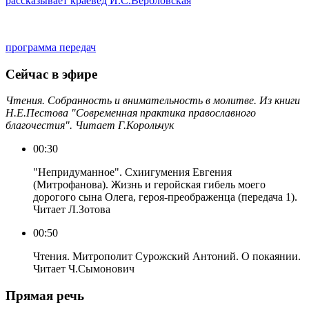
рассказывает краевед И.С.Вербловская
программа передач
Сейчас в эфире
Чтения. Собранность и внимательность в молитве. Из книги
Н.Е.Пестова "Современная практика православного
благочестия". Читает Г.Корольчук
00:30
"Непридуманное". Схиигумения Евгения
(Митрофанова). Жизнь и геройская гибель моего
дорогого сына Олега, героя-преображенца (передача 1).
Читает Л.Зотова
00:50
Чтения. Митрополит Сурожский Антоний. О покаянии.
Читает Ч.Сымонович
Прямая речь