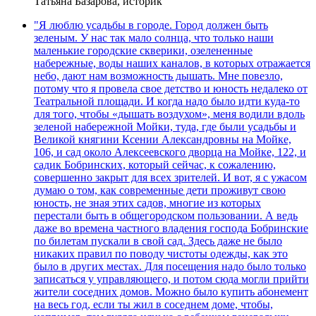
Татьяна Базарова, историк
"Я люблю усадьбы в городе. Город должен быть
зеленым. У нас так мало солнца, что только наши
маленькие городские скверики, озелененные
набережные, воды наших каналов, в которых отражается
небо, дают нам возможность дышать. Мне повезло,
потому что я провела свое детство и юность недалеко от
Театральной площади. И когда надо было идти куда-то
для того, чтобы «дышать воздухом», меня водили вдоль
зеленой набережной Мойки, туда, где были усадьбы и
Великой княгини Ксении Александровны на Мойке,
106, и сад около Алексеевского дворца на Мойке, 122, и
садик Бобринских, который сейчас, к сожалению,
совершенно закрыт для всех зрителей. И вот, я с ужасом
думаю о том, как современные дети проживут свою
юность, не зная этих садов, многие из которых
перестали быть в общегородском пользовании. А ведь
даже во времена частного владения господа Бобринские
по билетам пускали в свой сад. Здесь даже не было
никаких правил по поводу чистоты одежды, как это
было в других местах. Для посещения надо было только
записаться у управляющего, и потом сюда могли прийти
жители соседних домов. Можно было купить абонемент
на весь год, если ты жил в соседнем доме, чтобы,