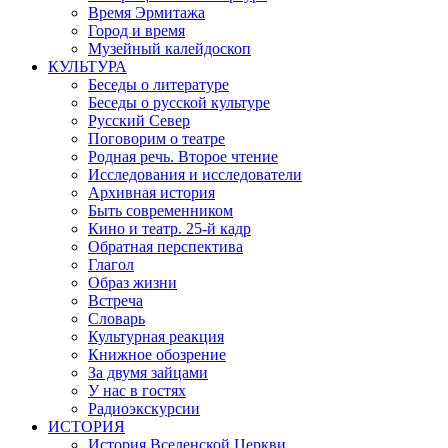
Время Эрмитажа
Город и время
Музейный калейдоскоп
КУЛЬТУРА
Беседы о литературе
Беседы о русской культуре
Русский Север
Поговорим о театре
Родная речь. Второе чтение
Исследования и исследователи
Архивная история
Быть современником
Кино и театр. 25-й кадр
Обратная перспектива
Глагол
Образ жизни
Встреча
Словарь
Культурная реакция
Книжное обозрение
За двумя зайцами
У нас в гостях
Радиоэкскурсии
ИСТОРИЯ
История Вселенской Церкви