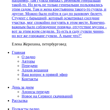
например, там гуляла нянька с ребенком генеральши
такой-то. Но ведь не только генеральши пользовались
этим садом. Там и жена крестьянина такого-то гуляла, и
другие. Можно было пойти в сад по разовому билету.
Студент с барышней, который осматривал соседние
участки, мог спокойно погулять в этом месте. Конечно,
важным было соблюдение порядка, отсутствие мусора –
вот за этим всем следили. То есть в саду гуляли чинно,
но все же горожане гуляли. А ныне что?"
Елена Жерихина, петербурговед
Главная
О радио
Авторы
Передачи
Архив вещания
Ваш вопрос в прямой эфир
Контакты
День за днем
Анонсы передач
Новое на Сервисе скачиваний
Рассылка
Подкасты радио