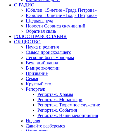
О РАДИО
Юбилеи: 15-летие «Града Петрова»
Юбилеи: 10-летие «Града Петрова»
Щедрая среда
Новости Сервиса скачиваний
Обратная связь
ГОЛОС ПРАВОСЛАВИЯ
ОБЩЕСТВО
Наука и религия
Смысл происходящего
Легко ли быть молодым
Вечерний канал
В мире экологии
Призвание
Семья
Круглый стол
Репортаж
Репортаж. Храмы
Репортаж. Монастыри
Репортаж. Тюремное служение
Репортаж. События
Репортаж. Наши мероприятия
Неделя
Давайте разберемся