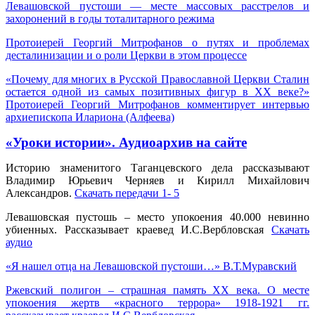
Левашовской пустоши — месте массовых расстрелов и
захоронений в годы тоталитарного режима
Протоиерей Георгий Митрофанов о путях и проблемах
десталинизации и о роли Церкви в этом процессе
«Почему для многих в Русской Православной Церкви Сталин
остается одной из самых позитивных фигур в ХХ веке?»
Протоиерей Георгий Митрофанов комментирует интервью
архиепископа Илариона (Алфеева)
«Уроки истории». Аудиоархив на сайте
Историю знаменитого Таганцевского дела рассказывают
Владимир Юрьевич Черняев и Кирилл Михайлович
Александров.
Скачать передачи 1- 5
Левашовская пустошь – место упокоения 40.000 невинно
убиенных. Рассказывает краевед И.С.Вербловская
Скачать
аудио
«Я нашел отца на Левашовской пустоши…» В.Т.Муравский
Ржевский полигон – страшная память ХХ века. О месте
упокоения жертв «красного террора» 1918-1921 гг.