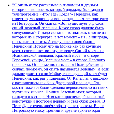
"Я очень часто рассказываю знакомым и друзьям
историю с вопросом, который однажды был задан в
телепрограмме «Что? Где? Когда?» Передача, как
известно, московская, а вопрос задавался телезрителем
из Петербурга. Он сказал: «Вот существует ряд слов:
синий, красный, зеленый. Какое слово должно быть
следующим?» И надо сказать, что знатоки, многие из
которых из Петербурга, в тот момент – из Ленинграда,
не смогли ответить. А следующее слово было –
Певческий! Потому что на Мойке как раз крупные
мосты составляют вот эту цепочку: Синий мост – на
Исаакиевской площади, Красный мост – в створе
Гороховой улицы, Зеленый мост – в створе Невского
проспекта. Он временно назывался Полицейским, а
сейчас, по-моему, он опять называется Зеленым. И если
дальше двигаться по Мойке, то следующий мост будет
Певческий, как раз у Капеллы. От Капеллы, с выходом,
с расширением как бы к Дворцовой площади. Эти
мосты тоже все были сделаны первоначально из таких
чугунных ящиков. Причем Зеленый мост, который
находится в створе Невского проспекта, был по этой
конструкции построен первым и стал образцовым. В
Петербурге очень любят образцовые проекты. Еще в
Петровскую эпоху Трезини и другие архитекторы