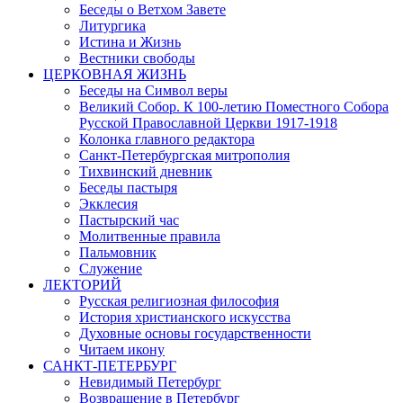
Беседы о Ветхом Завете
Литургика
Истина и Жизнь
Вестники свободы
ЦЕРКОВНАЯ ЖИЗНЬ
Беседы на Символ веры
Великий Собор. К 100-летию Поместного Собора
Русской Православной Церкви 1917-1918
Колонка главного редактора
Санкт-Петербургская митрополия
Тихвинский дневник
Беседы пастыря
Экклесия
Пастырский час
Молитвенные правила
Пальмовник
Служение
ЛЕКТОРИЙ
Русская религиозная философия
История христианского искусства
Духовные основы государственности
Читаем икону
САНКТ-ПЕТЕРБУРГ
Невидимый Петербург
Возвращение в Петербург