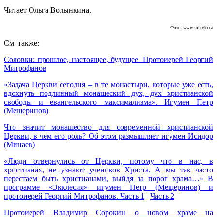
Читает Ольга Волынкина.
Фото: www.solovki.ca
См. также:
Соловки: прошлое, настоящее, будущее. Протоиерей Георгий
Митрофанов
«Задача Церкви сегодня – в те монастыри, которые уже есть,
вдохнуть подлинный монашеский дух, дух христианской
свободы и евангельского максимализма». Игумен Петр
(Мещеринов)
Что значит монашество для современной христианской
Церкви, в чем его роль? Об этом размышляет игумен Исидор
(Минаев)
«Люди отвернулись от Церкви, потому что в нас, в
христианах, не узнают учеников Христа. А мы так часто
перестаем быть христианами, выйдя за порог храма…» В
программе «Экклесия» игумен Петр (Мещеринов) и
протоиерей Георгий Митрофанов. Часть 1
Часть 2
Протоиерей Владимир Сорокин о новом храме на