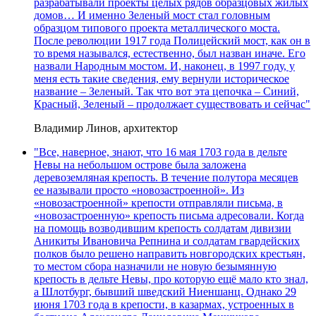
разрабатывали проекты целых рядов образцовых жилых
домов… И именно Зеленый мост стал головным
образцом типового проекта металлического моста.
После революции 1917 года Полицейский мост, как он в
то время назывался, естественно, был назван иначе. Его
назвали Народным мостом. И, наконец, в 1997 году, у
меня есть такие сведения, ему вернули историческое
название – Зеленый. Так что вот эта цепочка – Синий,
Красный, Зеленый – продолжает существовать и сейчас"
Владимир Линов, архитектор
"Все, наверное, знают, что 16 мая 1703 года в дельте
Невы на небольшом острове была заложена
деревоземляная крепость. В течение полутора месяцев
ее называли просто «новозастроенной». Из
«новозастроенной» крепости отправляли письма, в
«новозастроенную» крепость письма адресовали. Когда
на помощь возводившим крепость солдатам дивизии
Аникиты Ивановича Репнина и солдатам гвардейских
полков было решено направить новгородских крестьян,
то местом сбора назначили не новую безымянную
крепость в дельте Невы, про которую ещё мало кто знал,
а Шлотбург, бывший шведский Ниеншанц. Однако 29
июня 1703 года в крепости, в казармах, устроенных в