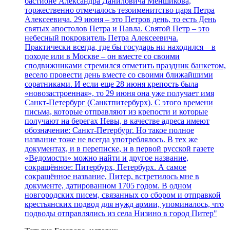
бастионе Александра Даниловича Меншикова,
торжественно отмечалось тезоименитство царя Петра
Алексеевича. 29 июня – это Петров день, то есть День
святых апостолов Петра и Павла. Святой Петр – это
небесный покровитель Петра Алексеевича.
Практически всегда, где бы государь ни находился – в
походе или в Москве – он вместе со своими
сподвижниками стремился отметить праздник банкетом,
весело провести день вместе со своими ближайшими
соратниками. И если еще 28 июня крепость была
«новозастроенная», то 29 июня она уже получает имя
Санкт-Петербург (Санктпитербурх). С этого времени
письма, которые отправляют из крепости и которые
получают на берегах Невы, в качестве адреса имеют
обозначение: Санкт-Петербург. Но такое полное
название тоже не всегда употреблялось. В тех же
документах, и в переписке, и в первой русской газете
«Ведомости» можно найти и другое название,
сокращённое: Питербурх, Петербурх. А самое
сокращённое название, Питер, встретилось мне в
документе, датированном 1705 годом. В одном
новгородских писем, связанных со сбором и отправкой
крестьянских подвод для нужд армии, упоминалось, что
подводы отправлялись из села Низино в город Питер"