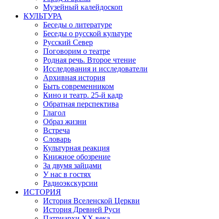
Музейный калейдоскоп
КУЛЬТУРА
Беседы о литературе
Беседы о русской культуре
Русский Север
Поговорим о театре
Родная речь. Второе чтение
Исследования и исследователи
Архивная история
Быть современником
Кино и театр. 25-й кадр
Обратная перспектива
Глагол
Образ жизни
Встреча
Словарь
Культурная реакция
Книжное обозрение
За двумя зайцами
У нас в гостях
Радиоэкскурсии
ИСТОРИЯ
История Вселенской Церкви
История Древней Руси
Патриархи XX века