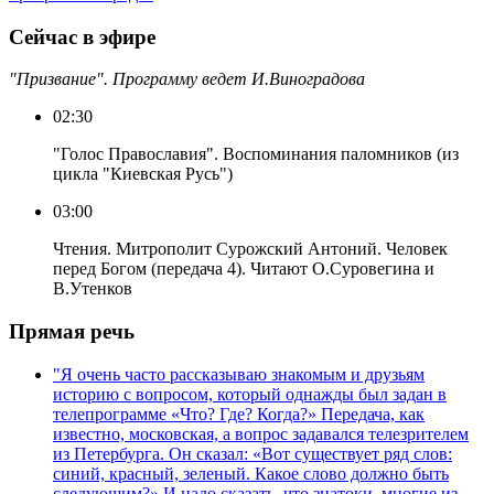
Сейчас в эфире
"Призвание". Программу ведет И.Виноградова
02:30
"Голос Православия". Воспоминания паломников (из
цикла "Киевская Русь")
03:00
Чтения. Митрополит Сурожский Антоний. Человек
перед Богом (передача 4). Читают О.Суровегина и
В.Утенков
Прямая речь
"Я очень часто рассказываю знакомым и друзьям
историю с вопросом, который однажды был задан в
телепрограмме «Что? Где? Когда?» Передача, как
известно, московская, а вопрос задавался телезрителем
из Петербурга. Он сказал: «Вот существует ряд слов:
синий, красный, зеленый. Какое слово должно быть
следующим?» И надо сказать, что знатоки, многие из