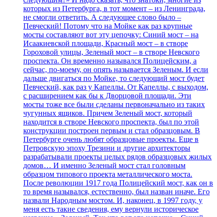
которых из Петербурга, в тот момент – из Ленинграда,
не смогли ответить. А следующее слово было –
Певческий! Потому что на Мойке как раз крупные
мосты составляют вот эту цепочку: Синий мост – на
Исаакиевской площади, Красный мост – в створе
Гороховой улицы, Зеленый мост – в створе Невского
проспекта. Он временно назывался Полицейским, а
сейчас, по-моему, он опять называется Зеленым. И если
дальше двигаться по Мойке, то следующий мост будет
Певческий, как раз у Капеллы. От Капеллы, с выходом,
с расширением как бы к Дворцовой площади. Эти
мосты тоже все были сделаны первоначально из таких
чугунных ящиков. Причем Зеленый мост, который
находится в створе Невского проспекта, был по этой
конструкции построен первым и стал образцовым. В
Петербурге очень любят образцовые проекты. Еще в
Петровскую эпоху Трезини и другие архитекторы
разрабатывали проекты целых рядов образцовых жилых
домов… И именно Зеленый мост стал головным
образцом типового проекта металлического моста.
После революции 1917 года Полицейский мост, как он в
то время назывался, естественно, был назван иначе. Его
назвали Народным мостом. И, наконец, в 1997 году, у
меня есть такие сведения, ему вернули историческое