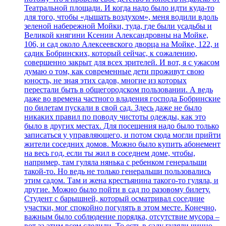
Театральной площади. И когда надо было идти куда-то
для того, чтобы «дышать воздухом», меня водили вдоль
зеленой набережной Мойки, туда, где были усадьбы и
Великой княгини Ксении Александровны на Мойке,
106, и сад около Алексеевского дворца на Мойке, 122, и
садик Бобринских, который сейчас, к сожалению,
совершенно закрыт для всех зрителей. И вот, я с ужасом
думаю о том, как современные дети проживут свою
юность, не зная этих садов, многие из которых
перестали быть в общегородском пользовании. А ведь
даже во времена частного владения господа Бобринские
по билетам пускали в свой сад. Здесь даже не было
никаких правил по поводу чистоты одежды, как это
было в других местах. Для посещения надо было только
записаться у управляющего, и потом сюда могли прийти
жители соседних домов. Можно было купить абонемент
на весь год, если ты жил в соседнем доме, чтобы,
например, там гуляла нянька с ребенком генеральши
такой-то. Но ведь не только генеральши пользовались
этим садом. Там и жена крестьянина такого-то гуляла, и
другие. Можно было пойти в сад по разовому билету.
Студент с барышней, который осматривал соседние
участки, мог спокойно погулять в этом месте. Конечно,
важным было соблюдение порядка, отсутствие мусора –
вот за этим всем следили. То есть в саду гуляли чинно,