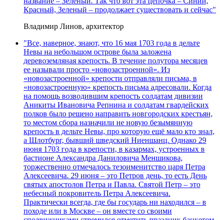
название – Зеленый. Так что вот эта цепочка – Синий,
Красный, Зеленый – продолжает существовать и сейчас"
Владимир Линов, архитектор
"Все, наверное, знают, что 16 мая 1703 года в дельте
Невы на небольшом острове была заложена
деревоземляная крепость. В течение полутора месяцев
ее называли просто «новозастроенной». Из
«новозастроенной» крепости отправляли письма, в
«новозастроенную» крепость письма адресовали. Когда
на помощь возводившим крепость солдатам дивизии
Аникиты Ивановича Репнина и солдатам гвардейских
полков было решено направить новгородских крестьян,
то местом сбора назначили не новую безымянную
крепость в дельте Невы, про которую ещё мало кто знал,
а Шлотбург, бывший шведский Ниеншанц. Однако 29
июня 1703 года в крепости, в казармах, устроенных в
бастионе Александра Даниловича Меншикова,
торжественно отмечалось тезоименитство царя Петра
Алексеевича. 29 июня – это Петров день, то есть День
святых апостолов Петра и Павла. Святой Петр – это
небесный покровитель Петра Алексеевича.
Практически всегда, где бы государь ни находился – в
походе или в Москве – он вместе со своими
сподвижниками стремился отметить праздник банкетом,