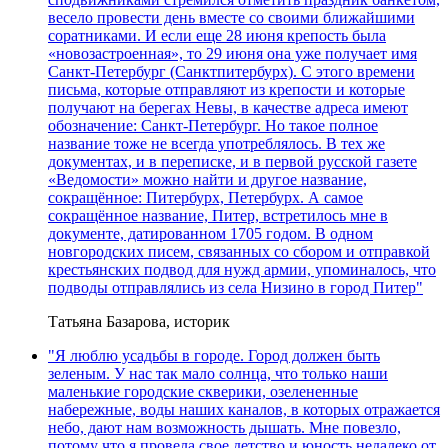
весело провести день вместе со своими ближайшими
соратниками. И если еще 28 июня крепость была
«новозастроенная», то 29 июня она уже получает имя
Санкт-Петербург (Санктпитербурх). С этого времени
письма, которые отправляют из крепости и которые
получают на берегах Невы, в качестве адреса имеют
обозначение: Санкт-Петербург. Но такое полное
название тоже не всегда употреблялось. В тех же
документах, и в переписке, и в первой русской газете
«Ведомости» можно найти и другое название,
сокращённое: Питербурх, Петербурх. А самое
сокращённое название, Питер, встретилось мне в
документе, датированном 1705 годом. В одном
новгородских писем, связанных со сбором и отправкой
крестьянских подвод для нужд армии, упоминалось, что
подводы отправлялись из села Низино в город Питер"
Татьяна Базарова, историк
"Я люблю усадьбы в городе. Город должен быть
зеленым. У нас так мало солнца, что только наши
маленькие городские скверики, озелененные
набережные, воды наших каналов, в которых отражается
небо, дают нам возможность дышать. Мне повезло,
потому что я провела свое детство и юность недалеко от