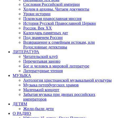
Сословия Российской империи
Ходим в архивы. Читаем документы
Уроки истории
Псковская православная миссия
История Русской Православной Церкви
Россия. Век ХХ
Календарь памятных дат
Под знаменем России
Возвращение к семейным истокам, или
Родословные детективы
ЛИТЕРАТУРА
Читательский клуб
Перечитывая заново
Бог и человек в мировой литературе
Литературные чтения
МУЗЫКА
Антология христианской музыкальной культуры
Музыка петербургских храмов
Маленький концерт
Забытая музыка при дворах российских
императоров
ДЕТЯМ
Жили-были дети
О РАДИО