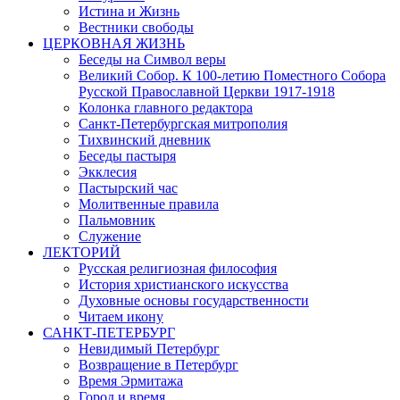
Истина и Жизнь
Вестники свободы
ЦЕРКОВНАЯ ЖИЗНЬ
Беседы на Символ веры
Великий Собор. К 100-летию Поместного Собора
Русской Православной Церкви 1917-1918
Колонка главного редактора
Санкт-Петербургская митрополия
Тихвинский дневник
Беседы пастыря
Экклесия
Пастырский час
Молитвенные правила
Пальмовник
Служение
ЛЕКТОРИЙ
Русская религиозная философия
История христианского искусства
Духовные основы государственности
Читаем икону
САНКТ-ПЕТЕРБУРГ
Невидимый Петербург
Возвращение в Петербург
Время Эрмитажа
Город и время