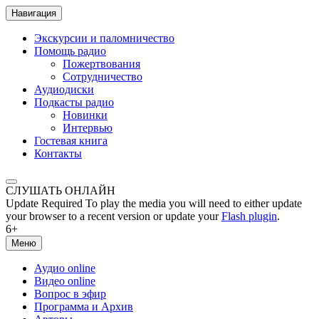
Навигация
Экскурсии и паломничество
Помощь радио
Пожертвования
Сотрудничество
Аудиодиски
Подкасты радио
Новинки
Интервью
Гостевая книга
Контакты
СЛУШАТЬ ОНЛАЙН
Update Required
To play the media you will need to either update
your browser to a recent version or update your
Flash plugin
.
6+
Меню
Аудио online
Видео online
Вопрос в эфир
Программа и Архив