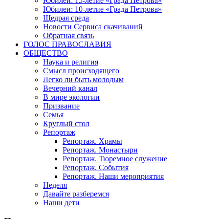
Юбилеи: 15-летие «Града Петрова»
Юбилеи: 10-летие «Града Петрова»
Щедрая среда
Новости Сервиса скачиваний
Обратная связь
ГОЛОС ПРАВОСЛАВИЯ
ОБЩЕСТВО
Наука и религия
Смысл происходящего
Легко ли быть молодым
Вечерний канал
В мире экологии
Призвание
Семья
Круглый стол
Репортаж
Репортаж. Храмы
Репортаж. Монастыри
Репортаж. Тюремное служение
Репортаж. События
Репортаж. Наши мероприятия
Неделя
Давайте разберемся
Наши дети