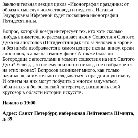
Заключительная лекция цикла «Иконография праздника: от
образа к смыслу» искусствоведа и педагога Натальи
Эдуардовны Юферевой будет посвящена иконографии
Пятидесятницы.
Вопрос, который всегда интересует тех, кто хоть сколько-
нибудь внимательно рассматривает икону Сошествия Святого
Духа на апостолов (Пятидесятницы): что за человек в короне
и без нимба изображается в самом центре иконы, внизу, среди
апостолов, в арке на тёмном фоне? А также была ли
Богородица с апостолами в момент сошествия на них Святого
Духа? Если да, то почему она почти никогда не изображается
на этих иконах? Вопросов возникает много, как только
начинаешь внимательно вглядываться в праздничную икону.
И ответы на них могут побудить о многом задуматься,
обратиться к богословской литературе, расширить свой
кругозор в области истории искусств.
Начало в 19:00.
Адрес: Санкт-Петербург, набережная Лейтенанта Шмидта,
д. 39.