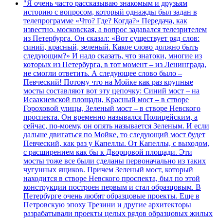
"Я очень часто рассказываю знакомым и друзьям
историю с вопросом, который однажды был задан в
телепрограмме «Что? Где? Когда?» Передача, как
известно, московская, а вопрос задавался телезрителем
из Петербурга. Он сказал: «Вот существует ряд слов:
синий, красный, зеленый. Какое слово должно быть
следующим?» И надо сказать, что знатоки, многие из
которых из Петербурга, в тот момент – из Ленинграда,
не смогли ответить. А следующее слово было –
Певческий! Потому что на Мойке как раз крупные
мосты составляют вот эту цепочку: Синий мост – на
Исаакиевской площади, Красный мост – в створе
Гороховой улицы, Зеленый мост – в створе Невского
проспекта. Он временно назывался Полицейским, а
сейчас, по-моему, он опять называется Зеленым. И если
дальше двигаться по Мойке, то следующий мост будет
Певческий, как раз у Капеллы. От Капеллы, с выходом,
с расширением как бы к Дворцовой площади. Эти
мосты тоже все были сделаны первоначально из таких
чугунных ящиков. Причем Зеленый мост, который
находится в створе Невского проспекта, был по этой
конструкции построен первым и стал образцовым. В
Петербурге очень любят образцовые проекты. Еще в
Петровскую эпоху Трезини и другие архитекторы
разрабатывали проекты целых рядов образцовых жилых