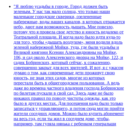
"Я люблю усадьбы в городе. Город должен быть
зеленым. У нас так мало солнца, что только наши
маленькие городские скверики, озелененные
набережные, воды наших каналов, в которых отражается
небо, дают нам возможность дышать. Мне повезло,
потому что я провела свое детство и юность недалеко от
Театральной площади. И когда надо было идти куда-то
для того, чтобы «дышать воздухом», меня водили вдоль
зеленой набережной Мойки, туда, где были усадьбы и
Великой княгини Ксении Александровны на Мойке,
106, и сад около Алексеевского дворца на Мойке, 122, и
садик Бобринских, который сейчас, к сожалению,
совершенно закрыт для всех зрителей. И вот, я с ужасом
думаю о том, как современные дети проживут свою
юность, не зная этих садов, многие из которых
перестали быть в общегородском пользовании. А ведь
даже во времена частного владения господа Бобринские
по билетам пускали в свой сад. Здесь даже не было
никаких правил по поводу чистоты одежды, как это
было в других местах. Для посещения надо было только
записаться у управляющего, и потом сюда могли прийти
жители соседних домов. Можно было купить абонемент
на весь год, если ты жил в соседнем доме, чтобы,
например, там гуляла нянька с ребенком генеральши