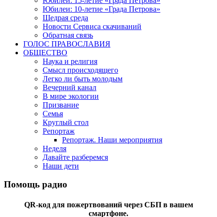
Юбилеи: 15-летие «Града Петрова»
Юбилеи: 10-летие «Града Петрова»
Щедрая среда
Новости Сервиса скачиваний
Обратная связь
ГОЛОС ПРАВОСЛАВИЯ
ОБЩЕСТВО
Наука и религия
Смысл происходящего
Легко ли быть молодым
Вечерний канал
В мире экологии
Призвание
Семья
Круглый стол
Репортаж
Репортаж. Наши мероприятия
Неделя
Давайте разберемся
Наши дети
Помощь радио
QR-код для пожертвований через СБП в вашем
смартфоне.