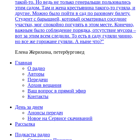
такой-то. Но ведь не только генеральши пользовались
этим садом. Там и жена крестьянина такого-то гуляла, и
другие. Можно было пойти в сад по разовому билету.
Студент с барышней, который осматривал соседние
участки, мог спокойно погулять в этом месте. Конечно,
важным было соблюдение порядка, отсутствие мусора –
вот за этим всем следили. То есть в саду гуляли чинно,
но все же горожане гуляли. А ныне что?"
Елена Жерихина, петербурговед
Главная
О радио
Авторы
Передачи
Архив вещания
Ваш вопрос в прямой эфир
Контакты
День за днем
Анонсы передач
Новое на Сервисе скачиваний
Рассылка
Подкасты радио