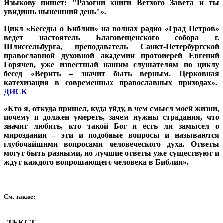
Языкову пишет: "Разогни книги Ветхого Завета и ты
увидишь нынешний день"».
Цикл «Беседы о Библии» на волнах радио «Град Петров»
ведет настоятель Благовещенского собора г.
Шлиссельбурга, преподаватель Санкт-Петербургской
православной духовной академии протоиерей Евгений
Горячев, уже известный нашим слушателям по циклу
бесед «Верить – значит быть верным. Церковная
катехизация в современных православных приходах».
ДИСК
«Кто я, откуда пришел, куда уйду, в чем смысл моей жизни,
почему я должен умереть, зачем нужны страдания, что
значит любить, кто такой Бог и есть ли замысел о
мироздании – эти и подобные вопросы и называются
глубочайшими вопросами человеческого духа. Ответы
могут быть разными, но лучшие ответы уже существуют и
ждут каждого вопрошающего человека в Библии».
См. также:
ТЕКСТ