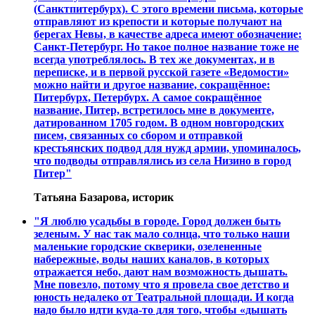
(Санктпитербурх). С этого времени письма, которые
отправляют из крепости и которые получают на
берегах Невы, в качестве адреса имеют обозначение:
Санкт-Петербург. Но такое полное название тоже не
всегда употреблялось. В тех же документах, и в
переписке, и в первой русской газете «Ведомости»
можно найти и другое название, сокращённое:
Питербурх, Петербурх. А самое сокращённое
название, Питер, встретилось мне в документе,
датированном 1705 годом. В одном новгородских
писем, связанных со сбором и отправкой
крестьянских подвод для нужд армии, упоминалось,
что подводы отправлялись из села Низино в город
Питер"
Татьяна Базарова, историк
"Я люблю усадьбы в городе. Город должен быть
зеленым. У нас так мало солнца, что только наши
маленькие городские скверики, озелененные
набережные, воды наших каналов, в которых
отражается небо, дают нам возможность дышать.
Мне повезло, потому что я провела свое детство и
юность недалеко от Театральной площади. И когда
надо было идти куда-то для того, чтобы «дышать