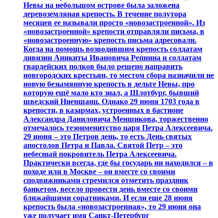
Невы на небольшом острове была заложена
деревоземляная крепость. В течение полутора
месяцев ее называли просто «новозастроенной». Из
«новозастроенной» крепости отправляли письма, в
«новозастроенную» крепость письма адресовали.
Когда на помощь возводившим крепость солдатам
дивизии Аникиты Ивановича Репнина и солдатам
гвардейских полков было решено направить
новгородских крестьян, то местом сбора назначили не
новую безымянную крепость в дельте Невы, про
которую ещё мало кто знал, а Шлотбург, бывший
шведский Ниеншанц. Однако 29 июня 1703 года в
крепости, в казармах, устроенных в бастионе
Александра Даниловича Меншикова, торжественно
отмечалось тезоименитство царя Петра Алексеевича.
29 июня – это Петров день, то есть День святых
апостолов Петра и Павла. Святой Петр – это
небесный покровитель Петра Алексеевича.
Практически всегда, где бы государь ни находился – в
походе или в Москве – он вместе со своими
сподвижниками стремился отметить праздник
банкетом, весело провести день вместе со своими
ближайшими соратниками. И если еще 28 июня
крепость была «новозастроенная», то 29 июня она
уже получает имя Санкт-Петербург