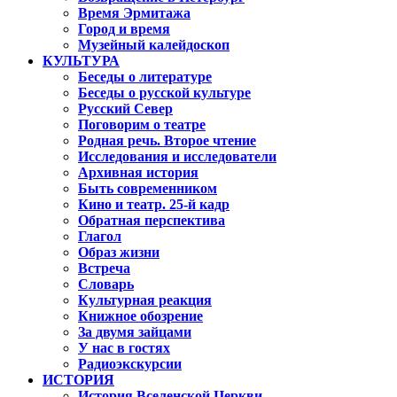
Время Эрмитажа
Город и время
Музейный калейдоскоп
КУЛЬТУРА
Беседы о литературе
Беседы о русской культуре
Русский Север
Поговорим о театре
Родная речь. Второе чтение
Исследования и исследователи
Архивная история
Быть современником
Кино и театр. 25-й кадр
Обратная перспектива
Глагол
Образ жизни
Встреча
Словарь
Культурная реакция
Книжное обозрение
За двумя зайцами
У нас в гостях
Радиоэкскурсии
ИСТОРИЯ
История Вселенской Церкви