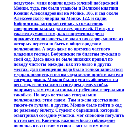
воздухом», меня водили вдоль зеленой набережной
Мойки, туда, где были усадьбы и Великой княгини
Ксении Александровны на Мойке, 106, и сад около
Алексеевского дворца на Мойке, 122, и садик
Бобринских, который сейчас, к сожалению,
совершенно закрыт для всех зрителей. И вот, я с
ужасом думаю о том, как современные дети
проживут свою юность, не зная этих садов, многие из
которых перестали быть в общегородском
пользовании. А ведь даже во времена частного
владения господа Бобринские по билетам пускали в
свой сад. Здесь даже не было никаких правил по
поводу чистоты одежды, как это было в других
местах. Для посещения надо было только записаться
у управляющего, и потом сюда могли прийти жители
соседних домов. Можно было купить абонемент на
весь год, если ты жил в соседнем доме, чтобы,
например, там гуляла нянька с ребенком генеральши
такой-то. Но ведь не только генеральши
пользовались этим садом. Там и жена крестьянина
такого-то гуляла, и другие. Можно было пойти в сад
по разовому билету. Студент с барышней, который
осматривал соседние участки, мог спокойно погулять
в этом месте. Конечно, важным было соблюдение
порядка, отсутствие мусора – вот за этим всем