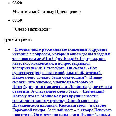
08:20
Молитвы ко Святому Причащению
08:50
"Слово Патриарха"
Прямая речь
"Я очень часто рассказываю знакомым и друзьям
историю с вопросом, который однажды был задан в
телепрограмме «Что? Где? Когда?» Передача, как
известно, московская, а вопрос задавался
телезрителем из Петербурга. Он сказал: «Вот
существует ряд слов: синий, красный, зеленый.
Какое слово должно быть следующим?» И надо
сказать, что знатоки, многие из которых из
Петербурга, в тот момент – из Ленинграда, не смогли
ответить. А следующее слово было – Певческий!
Потому что на Мойке как раз крупные мосты
составляют вот эту цепочку: Синий мост – на
Исаакиевской площади, Красный мост – в створе
Гороховой улицы, Зеленый мост – в створе Невского
проспекта. Он временно назывался Полицейским, а