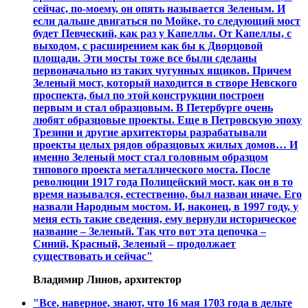
сейчас, по-моему, он опять называется Зеленым. И
если дальше двигаться по Мойке, то следующий мост
будет Певческий, как раз у Капеллы. От Капеллы, с
выходом, с расширением как бы к Дворцовой
площади. Эти мосты тоже все были сделаны
первоначально из таких чугунных ящиков. Причем
Зеленый мост, который находится в створе Невского
проспекта, был по этой конструкции построен
первым и стал образцовым. В Петербурге очень
любят образцовые проекты. Еще в Петровскую эпоху
Трезини и другие архитекторы разрабатывали
проекты целых рядов образцовых жилых домов… И
именно Зеленый мост стал головным образцом
типового проекта металлического моста. После
революции 1917 года Полицейский мост, как он в то
время назывался, естественно, был назван иначе. Его
назвали Народным мостом. И, наконец, в 1997 году, у
меня есть такие сведения, ему вернули историческое
название – Зеленый. Так что вот эта цепочка –
Синий, Красный, Зеленый – продолжает
существовать и сейчас"
Владимир Линов, архитектор
"Все, наверное, знают, что 16 мая 1703 года в дельте