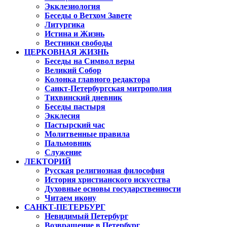
Экклезиология
Беседы о Ветхом Завете
Литургика
Истина и Жизнь
Вестники свободы
ЦЕРКОВНАЯ ЖИЗНЬ
Беседы на Символ веры
Великий Собор
Колонка главного редактора
Санкт-Петербургская митрополия
Тихвинский дневник
Беседы пастыря
Экклесия
Пастырский час
Молитвенные правила
Пальмовник
Служение
ЛЕКТОРИЙ
Русская религиозная философия
История христианского искусства
Духовные основы государственности
Читаем икону
САНКТ-ПЕТЕРБУРГ
Невидимый Петербург
Возвращение в Петербург