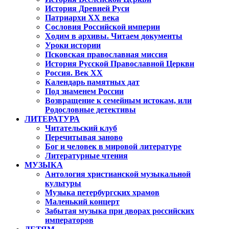
История Древней Руси
Патриархи XX века
Сословия Российской империи
Ходим в архивы. Читаем документы
Уроки истории
Псковская православная миссия
История Русской Православной Церкви
Россия. Век ХХ
Календарь памятных дат
Под знаменем России
Возвращение к семейным истокам, или
Родословные детективы
ЛИТЕРАТУРА
Читательский клуб
Перечитывая заново
Бог и человек в мировой литературе
Литературные чтения
МУЗЫКА
Антология христианской музыкальной
культуры
Музыка петербургских храмов
Маленький концерт
Забытая музыка при дворах российских
императоров