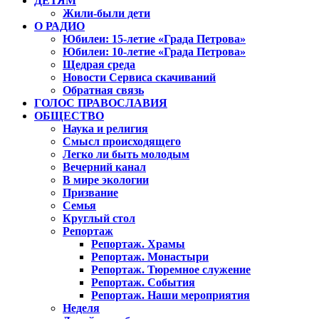
ДЕТЯМ
Жили-были дети
О РАДИО
Юбилеи: 15-летие «Града Петрова»
Юбилеи: 10-летие «Града Петрова»
Щедрая среда
Новости Сервиса скачиваний
Обратная связь
ГОЛОС ПРАВОСЛАВИЯ
ОБЩЕСТВО
Наука и религия
Смысл происходящего
Легко ли быть молодым
Вечерний канал
В мире экологии
Призвание
Семья
Круглый стол
Репортаж
Репортаж. Храмы
Репортаж. Монастыри
Репортаж. Тюремное служение
Репортаж. События
Репортаж. Наши мероприятия
Неделя