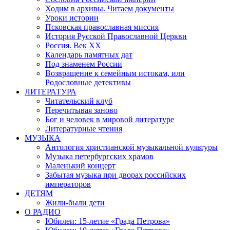
Ходим в архивы. Читаем документы
Уроки истории
Псковская православная миссия
История Русской Православной Церкви
Россия. Век ХХ
Календарь памятных дат
Под знаменем России
Возвращение к семейным истокам, или
Родословные детективы
ЛИТЕРАТУРА
Читательский клуб
Перечитывая заново
Бог и человек в мировой литературе
Литературные чтения
МУЗЫКА
Антология христианской музыкальной культуры
Музыка петербургских храмов
Маленький концерт
Забытая музыка при дворах российских
императоров
ДЕТЯМ
Жили-были дети
О РАДИО
Юбилеи: 15-летие «Града Петрова»