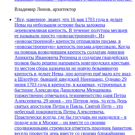
Владимир Линов, архитектор
"Все, наверное, знают, что 16 мая 1703 года в дельте
Невы на небольшом острове была заложена
деревоземляная крепость. В течение полутора месяцев
ее называли просто «новозастроенной». Из
«новозастроенной» крепости отправляли письма, в
«новозастроенную» крепость письма адресовали. Когда
на помощь возводившим крепость солдатам дивизии
Аникиты Ивановича Репнина и солдатам гвардейских
полков было решено направить новгородских крестьян,
то местом сбора назначили не новую безымянную
крепость в дельте Невы, про которую ещё мало кто знал,
а Шлотбург, бывший шведский Ниеншанц. Однако 29
июня 1703 года в крепости, в казармах, устроенных в
бастионе Александра Даниловича Меншикова,
торжественно отмечалось тезоименитство царя Петра
Алексеевича. 29 июня – это Петров день, то есть День
святых апостолов Петра и Павла. Святой Петр – это
небесный покровитель Петра Алексеевича.
Практически всегда, где бы государь ни находился – в
походе или в Москве – он вместе со своими
сподвижниками стремился отметить праздник банкетом,
весело провести день вместе со своими ближайшими