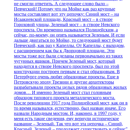
не смогли ответить. А следующее слово было –
Певческий! Потому что на Мойке как раз крупные
мосты составляют вот эту цепочку: Синий мост – на
Исаакиевской площади, Красный мост – в створе
Гороховой улицы, Зеленый мост – в створе Невского
проспекта. Он временно назывался Полицейским, а
сейчас, по-моему, он опять называется Зеленым. И если
дальше двигаться по Мойке, то следующий мост будет
Певческий, как раз у Капеллы. От Капеллы, с выходом,
с расширением как бы к Дворцовой площади. Эти
мосты тоже все были сделаны первоначально из таких
чугунных ящиков. Причем Зеленый мост, который
находится в створе Невского проспекта, был по этой
конструкции построен первым и стал образцовым. В
Петербурге очень любят образцовые проекты. Еще в
Петровскую эпоху Трезини и другие архитекторы
разрабатывали проекты целых рядов образцовых жилых
домов… И именно Зеленый мост стал головным
образцом типового проекта металлического моста.
После революции 1917 года Полицейский мост, как он в
то время назывался, естественно, был назван иначе. Его
назвали Народным мостом. И, наконец, в 1997 году, у
меня есть такие сведения, ему вернули историческое
название – Зеленый. Так что вот эта цепочка – Синий,
Красный, Зеленый – продолжает существовать и сейчас"