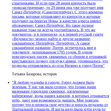
соратниками. И если еще 28 июня крепость была
«новозастроенная», то 29 июня она уже получает имя
Санкт-Петербург (Санктпитербурх). С этого времени
письма, которые отправляют из крепости и которые
получают на берегах Невы, в качестве адреса имеют
обозначение: Санкт-Петербург. Но такое полное
название тоже не всегда употреблялось. В тех же
документах, и в переписке, и в первой русской газете
«Ведомости» можно найти и другое название,
сокращённое: Питербурх, Петербурх. А самое
сокращённое название, Питер, встретилось мне в
документе, датированном 1705 годом. В одном
новгородских писем, связанных со сбором и отправкой
крестьянских подвод для нужд армии, упоминалось, что
подводы отправлялись из села Низино в город Питер"
Татьяна Базарова, историк
"Я люблю усадьбы в городе. Город должен быть
зеленым. У нас так мало солнца, что только наши
маленькие городские скверики, озелененные
набережные, воды наших каналов, в которых отражается
небо, дают нам возможность дышать. Мне повезло,
потому что я провела свое детство и юность недалеко от
Театральной площади. И когда надо было идти куда-то