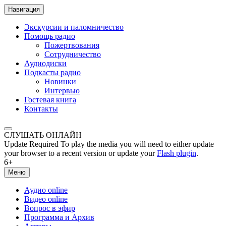
Навигация
Экскурсии и паломничество
Помощь радио
Пожертвования
Сотрудничество
Аудиодиски
Подкасты радио
Новинки
Интервью
Гостевая книга
Контакты
СЛУШАТЬ ОНЛАЙН
Update Required
To play the media you will need to either update
your browser to a recent version or update your
Flash plugin
.
6+
Меню
Аудио online
Видео online
Вопрос в эфир
Программа и Архив