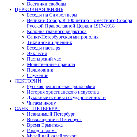
Вестники свободы
ЦЕРКОВНАЯ ЖИЗНЬ
Беседы на Символ веры
Великий Собор. К 100-летию Поместного Собора
Русской Православной Церкви 1917-1918
Колонка главного редактора
Санкт-Петербургская митрополия
Тихвинский дневник
Беседы пастыря
Экклесия
Пастырский час
Молитвенные правила
Пальмовник
Служение
ЛЕКТОРИЙ
Русская религиозная философия
История христианского искусства
Духовные основы государственности
Читаем икону
САНКТ-ПЕТЕРБУРГ
Невидимый Петербург
Возвращение в Петербург
Время Эрмитажа
Город и время
Музейный калейдоскоп