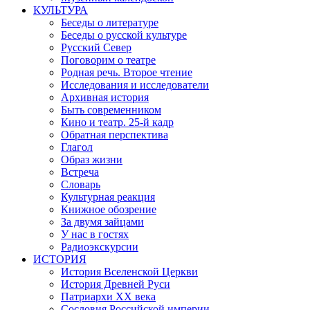
КУЛЬТУРА
Беседы о литературе
Беседы о русской культуре
Русский Север
Поговорим о театре
Родная речь. Второе чтение
Исследования и исследователи
Архивная история
Быть современником
Кино и театр. 25-й кадр
Обратная перспектива
Глагол
Образ жизни
Встреча
Словарь
Культурная реакция
Книжное обозрение
За двумя зайцами
У нас в гостях
Радиоэкскурсии
ИСТОРИЯ
История Вселенской Церкви
История Древней Руси
Патриархи XX века
Сословия Российской империи