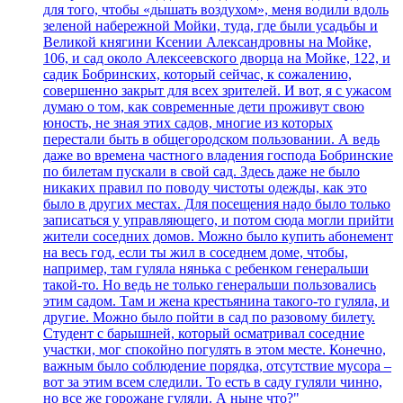
для того, чтобы «дышать воздухом», меня водили вдоль
зеленой набережной Мойки, туда, где были усадьбы и
Великой княгини Ксении Александровны на Мойке,
106, и сад около Алексеевского дворца на Мойке, 122, и
садик Бобринских, который сейчас, к сожалению,
совершенно закрыт для всех зрителей. И вот, я с ужасом
думаю о том, как современные дети проживут свою
юность, не зная этих садов, многие из которых
перестали быть в общегородском пользовании. А ведь
даже во времена частного владения господа Бобринские
по билетам пускали в свой сад. Здесь даже не было
никаких правил по поводу чистоты одежды, как это
было в других местах. Для посещения надо было только
записаться у управляющего, и потом сюда могли прийти
жители соседних домов. Можно было купить абонемент
на весь год, если ты жил в соседнем доме, чтобы,
например, там гуляла нянька с ребенком генеральши
такой-то. Но ведь не только генеральши пользовались
этим садом. Там и жена крестьянина такого-то гуляла, и
другие. Можно было пойти в сад по разовому билету.
Студент с барышней, который осматривал соседние
участки, мог спокойно погулять в этом месте. Конечно,
важным было соблюдение порядка, отсутствие мусора –
вот за этим всем следили. То есть в саду гуляли чинно,
но все же горожане гуляли. А ныне что?"