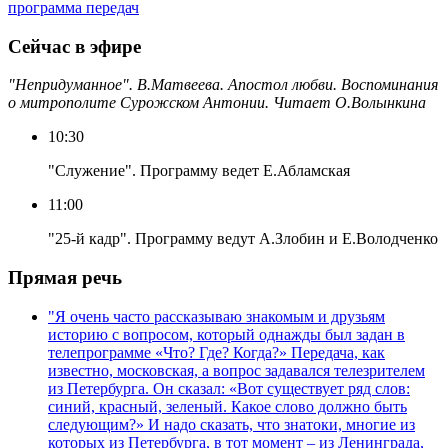
программа передач
Сейчас в эфире
"Непридуманное". В.Матвеева. Апостол любви. Воспоминания
о митрополите Сурожском Антонии. Читает О.Волынкина
10:30
"Служение". Программу ведет Е.Абламская
11:00
"25-й кадр". Программу ведут А.Злобин и Е.Володченко
Прямая речь
"Я очень часто рассказываю знакомым и друзьям
историю с вопросом, который однажды был задан в
телепрограмме «Что? Где? Когда?» Передача, как
известно, московская, а вопрос задавался телезрителем
из Петербурга. Он сказал: «Вот существует ряд слов:
синий, красный, зеленый. Какое слово должно быть
следующим?» И надо сказать, что знатоки, многие из
которых из Петербурга, в тот момент – из Ленинграда,