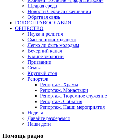
Юбилеи: 10-летие «Града Петрова»
Щедрая среда
Новости Сервиса скачиваний
Обратная связь
ГОЛОС ПРАВОСЛАВИЯ
ОБЩЕСТВО
Наука и религия
Смысл происходящего
Легко ли быть молодым
Вечерний канал
В мире экологии
Призвание
Семья
Круглый стол
Репортаж
Репортаж. Храмы
Репортаж. Монастыри
Репортаж. Тюремное служение
Репортаж. События
Репортаж. Наши мероприятия
Неделя
Давайте разберемся
Наши дети
Помощь радио