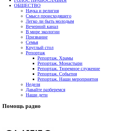
ГОЛОС ПРАВОСЛАВИЯ
ОБЩЕСТВО
Наука и религия
Смысл происходящего
Легко ли быть молодым
Вечерний канал
В мире экологии
Призвание
Семья
Круглый стол
Репортаж
Репортаж. Храмы
Репортаж. Монастыри
Репортаж. Тюремное служение
Репортаж. События
Репортаж. Наши мероприятия
Неделя
Давайте разберемся
Наши дети
Помощь радио