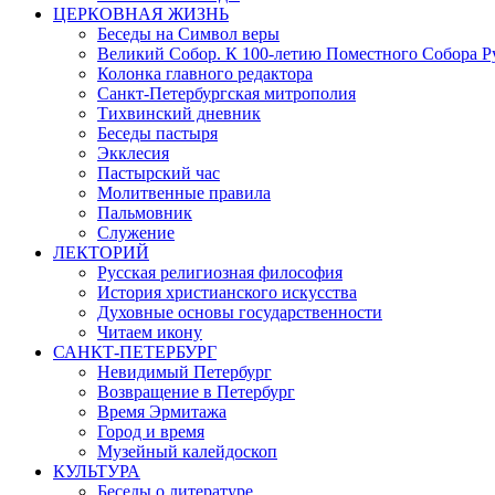
ЦЕРКОВНАЯ ЖИЗНЬ
Беседы на Символ веры
Великий Собор. К 100-летию Поместного Собора Р
Колонка главного редактора
Санкт-Петербургская митрополия
Тихвинский дневник
Беседы пастыря
Экклесия
Пастырский час
Молитвенные правила
Пальмовник
Служение
ЛЕКТОРИЙ
Русская религиозная философия
История христианского искусства
Духовные основы государственности
Читаем икону
САНКТ-ПЕТЕРБУРГ
Невидимый Петербург
Возвращение в Петербург
Время Эрмитажа
Город и время
Музейный калейдоскоп
КУЛЬТУРА
Беседы о литературе