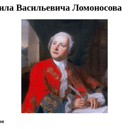
аила Васильевича Ломоносова
ия