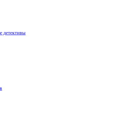
е детективы
в