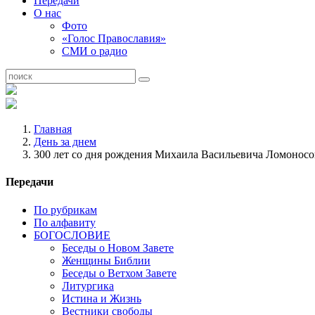
Передачи
О нас
Фото
«Голос Православия»
СМИ о радио
Главная
День за днем
300 лет со дня рождения Михаила Васильевича Ломоносо
Передачи
По рубрикам
По алфавиту
БОГОСЛОВИЕ
Беседы о Новом Завете
Женщины Библии
Беседы о Ветхом Завете
Литургика
Истина и Жизнь
Вестники свободы