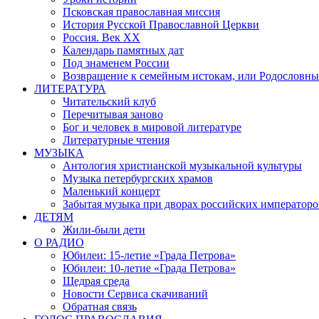
Псковская православная миссия
История Русской Православной Церкви
Россия. Век ХХ
Календарь памятных дат
Под знаменем России
Возвращение к семейным истокам, или Родословны
ЛИТЕРАТУРА
Читательский клуб
Перечитывая заново
Бог и человек в мировой литературе
Литературные чтения
МУЗЫКА
Антология христианской музыкальной культуры
Музыка петербургских храмов
Маленький концерт
Забытая музыка при дворах российских императоро
ДЕТЯМ
Жили-были дети
О РАДИО
Юбилеи: 15-летие «Града Петрова»
Юбилеи: 10-летие «Града Петрова»
Щедрая среда
Новости Сервиса скачиваний
Обратная связь