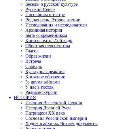
Беседы о русской культуре
Русский Север
Поговорим о театре
Родная речь. Второе чтение
Исследования и исследователи
Архивная история
Быть современником
Кино и театр. 25-й кадр
Обратная перспектива
Глагол
Образ жизни
Встреча
Словарь
Культурная реакция
Книжное обозрение
За двумя зайцами
У нас в гостях
Радиоэкскурсии
ИСТОРИЯ
История Вселенской Церкви
История Древней Руси
Патриархи XX века
Сословия Российской империи
Ходим в архивы. Читаем документы
Уроки истории