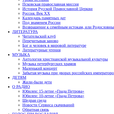
Псковская православная миссия
История Русской Православной Церкви
Россия. Век ХХ
Календарь памятных дат
Под знаменем России
Возвращение к семейным истокам, или Родословны
ЛИТЕРАТУРА
Читательский клуб
Перечитывая заново
Бог и человек в мировой литературе
Литературные чтения
МУЗЫКА
Антология христианской музыкальной культуры
Музыка петербургских храмов
Маленький концерт
Забытая музыка при дворах российских императоро
ДЕТЯМ
Жили-были дети
О РАДИО
Юбилеи: 15-летие «Града Петрова»
Юбилеи: 10-летие «Града Петрова»
Щедрая среда
Новости Сервиса скачиваний
Обратная связь