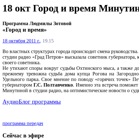
18 окт Город и время Минути
Программа Людмилы Зотовой
«Город и время»
18 октября 2011 г.
, 19.15
Во властных структурах города происходит смена руководства
студии радио «Град Петров» высказала советник губернатора
своего советника.
Не утихают споры вокруг судьбы Охтинского мыса, а также до
прежнему тревожна судьба дома купца Рогова на Загородно
Удельного парка. Свое мнение по поводу «горячих точек» П
губернатором
Г.С. Полтавченко
. Именно эта встреча поможет
Минутиной в студии радио, на оптимистические новости о судь
АудиоБлог программы
программа передач
Сейчас в эфире