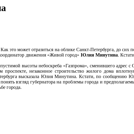
на
. Как это может отразиться на облике Санкт-Петербурга, до сих
, координатор движения «Живой город»
Юлия Минутина
. Кстат
пустимой высоты небоскреба «Газпрома», сменившего адрес с О
м проспекте, незаконное строительство жилого дома вплотн
етербурга высказала Юлия Минутина. Кстати, по сообщению Юл
 понять взгляд губернатора на проблемы города и предполагае
бе города.