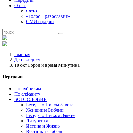
Передачи
О нас
Фото
«Голос Православия»
СМИ о радио
Главная
День за днем
18 окт Город и время Минутина
Передачи
По рубрикам
По алфавиту
БОГОСЛОВИЕ
Беседы о Новом Завете
Женщины Библии
Беседы о Ветхом Завете
Литургика
Истина и Жизнь
Вестники свободы