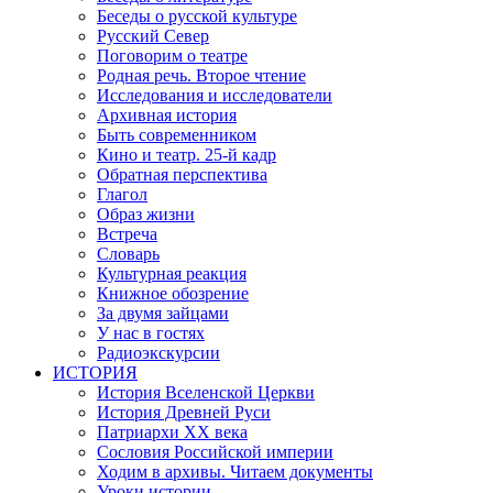
Беседы о русской культуре
Русский Север
Поговорим о театре
Родная речь. Второе чтение
Исследования и исследователи
Архивная история
Быть современником
Кино и театр. 25-й кадр
Обратная перспектива
Глагол
Образ жизни
Встреча
Словарь
Культурная реакция
Книжное обозрение
За двумя зайцами
У нас в гостях
Радиоэкскурсии
ИСТОРИЯ
История Вселенской Церкви
История Древней Руси
Патриархи XX века
Сословия Российской империи
Ходим в архивы. Читаем документы
Уроки истории