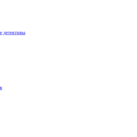
е детективы
в