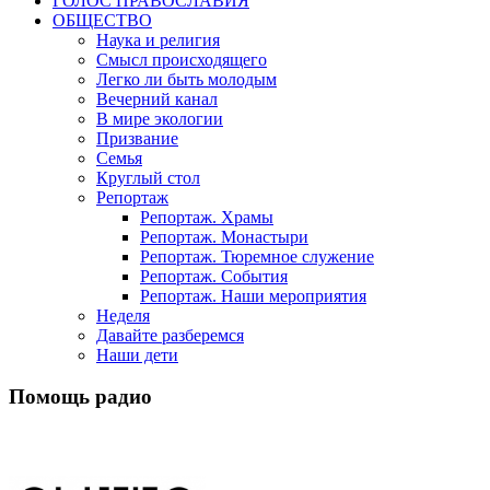
ГОЛОС ПРАВОСЛАВИЯ
ОБЩЕСТВО
Наука и религия
Смысл происходящего
Легко ли быть молодым
Вечерний канал
В мире экологии
Призвание
Семья
Круглый стол
Репортаж
Репортаж. Храмы
Репортаж. Монастыри
Репортаж. Тюремное служение
Репортаж. События
Репортаж. Наши мероприятия
Неделя
Давайте разберемся
Наши дети
Помощь радио