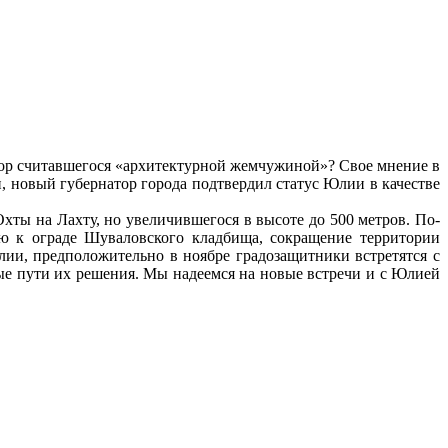
 пор считавшегося «архитектурной жемчужиной»? Свое мнение в
и, новый губернатор города подтвердил статус Юлии в качестве
хты на Лахту, но увеличившегося в высоте до 500 метров. По-
ую к ограде Шуваловского кладбища, сокращение территории
ии, предположительно в ноябре градозащитники встретятся с
мые пути их решения. Мы надеемся на новые встречи и с Юлией