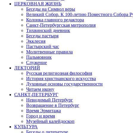
ЦЕРКОВНАЯ ЖИЗНЬ
Беседы на Символ веры
Великий Собор. К 100-летию Поместного Собора Р
Колонка главного редактора
Санкт-Петербургская митрополия
Тихвинский дневник
Беседы пастыря
Экклесия
Пастырский час
Молитвенные правила
Пальмовник
Служение
ЛЕКТОРИЙ
Русская религиозная философия
История христианского искусства
Духовные основы государственности
Читаем икону
САНКТ-ПЕТЕРБУРГ
Невидимый Петербург
Возвращение в Петербург
Время Эрмитажа
Город и время
Музейный калейдоскоп
КУЛЬТУРА
Беседы о литературе