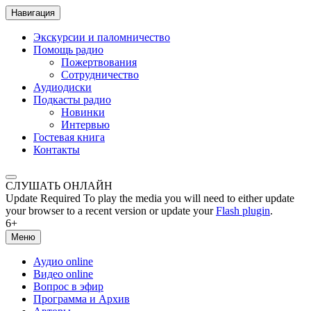
Навигация
Экскурсии и паломничество
Помощь радио
Пожертвования
Сотрудничество
Аудиодиски
Подкасты радио
Новинки
Интервью
Гостевая книга
Контакты
СЛУШАТЬ ОНЛАЙН
Update Required
To play the media you will need to either update
your browser to a recent version or update your
Flash plugin
.
6+
Меню
Аудио online
Видео online
Вопрос в эфир
Программа и Архив