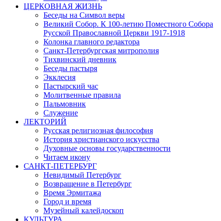
ЦЕРКОВНАЯ ЖИЗНЬ
Беседы на Символ веры
Великий Собор. К 100-летию Поместного Собора
Русской Православной Церкви 1917-1918
Колонка главного редактора
Санкт-Петербургская митрополия
Тихвинский дневник
Беседы пастыря
Экклесия
Пастырский час
Молитвенные правила
Пальмовник
Служение
ЛЕКТОРИЙ
Русская религиозная философия
История христианского искусства
Духовные основы государственности
Читаем икону
САНКТ-ПЕТЕРБУРГ
Невидимый Петербург
Возвращение в Петербург
Время Эрмитажа
Город и время
Музейный калейдоскоп
КУЛЬТУРА