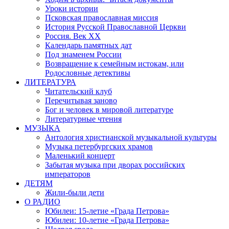
Уроки истории
Псковская православная миссия
История Русской Православной Церкви
Россия. Век ХХ
Календарь памятных дат
Под знаменем России
Возвращение к семейным истокам, или
Родословные детективы
ЛИТЕРАТУРА
Читательский клуб
Перечитывая заново
Бог и человек в мировой литературе
Литературные чтения
МУЗЫКА
Антология христианской музыкальной культуры
Музыка петербургских храмов
Маленький концерт
Забытая музыка при дворах российских
императоров
ДЕТЯМ
Жили-были дети
О РАДИО
Юбилеи: 15-летие «Града Петрова»
Юбилеи: 10-летие «Града Петрова»