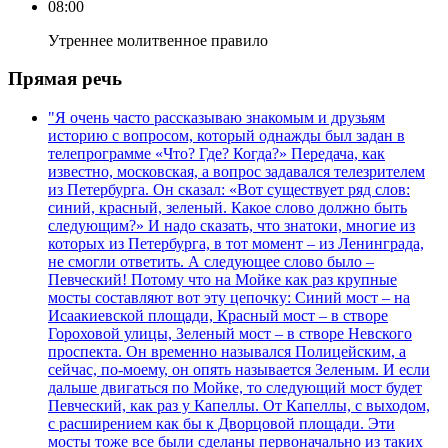
08:00
Утреннее молитвенное правило
Прямая речь
"Я очень часто рассказываю знакомым и друзьям
историю с вопросом, который однажды был задан в
телепрограмме «Что? Где? Когда?» Передача, как
известно, московская, а вопрос задавался телезрителем
из Петербурга. Он сказал: «Вот существует ряд слов:
синий, красный, зеленый. Какое слово должно быть
следующим?» И надо сказать, что знатоки, многие из
которых из Петербурга, в тот момент – из Ленинграда,
не смогли ответить. А следующее слово было –
Певческий! Потому что на Мойке как раз крупные
мосты составляют вот эту цепочку: Синий мост – на
Исаакиевской площади, Красный мост – в створе
Гороховой улицы, Зеленый мост – в створе Невского
проспекта. Он временно назывался Полицейским, а
сейчас, по-моему, он опять называется Зеленым. И если
дальше двигаться по Мойке, то следующий мост будет
Певческий, как раз у Капеллы. От Капеллы, с выходом,
с расширением как бы к Дворцовой площади. Эти
мосты тоже все были сделаны первоначально из таких