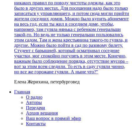
никаких правил по поводу чистоты одежды, как это
было в других местах. Для посещения надо было только
записаться у управляющего, и потом сюда могли прийти
жители соседних домов. Можно было купить абонемент
на весь год, если ты жил в соседнем доме, чтобы,
например, там гуляла нянька с ребенком генеральши
такой-то. Но ведь не только генеральши пользовались
этим садом. Там и жена крестьянина такого-то гуляла, и
другие. Можно было пойти в сад по разовому билету.
Студент с барышней, который осматривал соседние
участки, мог спокойно погулять в этом месте. Конечно,
важным было соблюдение порядка, отсутствие мусора –
вот за этим всем следили. То есть в саду гуляли чинно,
но все же горожане гуляли. А ныне что?"
Елена Жерихина, петербурговед
Главная
О радио
Авторы
Передачи
Архив вещания
Ваш вопрос в прямой эфир
Контакты