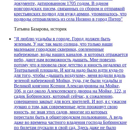
документе, датированном 1705 годом. В одном
новгородских писем, связанных со сбором и отправкой
крестьянских подвод для нужд армии, упоминалось, что
подводы отправлялись из села Низино в город Питер"
Татьяна Базарова, историк
"Я люблю усадьбы в городе. Город должен быть
зеленым. У нас так мало солнца, что только наши
маленькие городские скверики, озелененные
набережные, воды наших каналов, в которых отражается
небо, дают нам возможность дышать. Мне повезло,
потому что я провела свое детство и юность недалеко от
Театральной площади. И когда надо было идти куда-то
для того, чтобы «дышать воздухом», меня водили вдоль
зеленой набережной Мойки, туда, где были усадьбы и
Великой княгини Ксении Александровны на Мойке,
106, и сад около Алексеевского дворца на Мойке, 122, и
садик Бобринских, который сейчас, к сожалению,
совершенно закрыт для всех зрителей. И вот, я с ужасом
думаю о том, как современные дети проживут свою
юность, не зная этих садов, многие из которых
перестали быть в общегородском пользовании. А ведь
даже во времена частного владения господа Бобринские
по билетам пускали в свой сад. Здесь даже не было