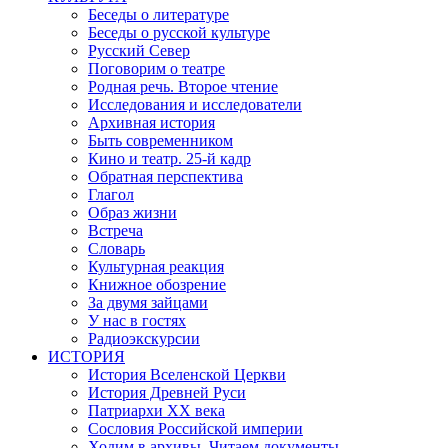
Беседы о литературе
Беседы о русской культуре
Русский Север
Поговорим о театре
Родная речь. Второе чтение
Исследования и исследователи
Архивная история
Быть современником
Кино и театр. 25-й кадр
Обратная перспектива
Глагол
Образ жизни
Встреча
Словарь
Культурная реакция
Книжное обозрение
За двумя зайцами
У нас в гостях
Радиоэкскурсии
ИСТОРИЯ
История Вселенской Церкви
История Древней Руси
Патриархи XX века
Сословия Российской империи
Ходим в архивы. Читаем документы