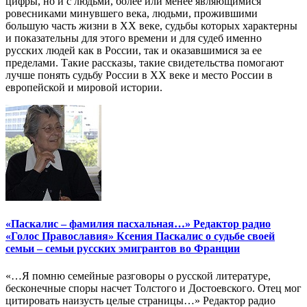
цифры, но и с людьми, более или менее являющимися
ровесниками минувшего века, людьми, прожившими
большую часть жизни в ХХ веке, судьбы которых характерны
и показательны для этого времени и для судеб именно
русских людей как в России, так и оказавшимися за ее
пределами. Такие рассказы, такие свидетельства помогают
лучше понять судьбу России в ХХ веке и место России в
европейской и мировой истории.
«Паскалис – фамилия пасхальная…» Редактор радио
«Голос Православия» Ксения Паскалис о судьбе своей
семьи – семьи русских эмигрантов во Франции
«…Я помню семейные разговоры о русской литературе,
бесконечные споры насчет Толстого и Достоевского. Отец мог
цитировать наизусть целые страницы…» Редактор радио