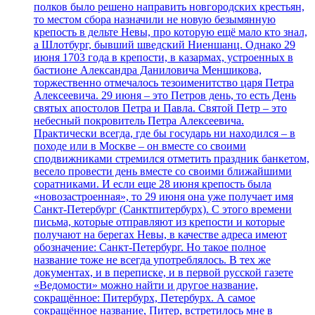
полков было решено направить новгородских крестьян,
то местом сбора назначили не новую безымянную
крепость в дельте Невы, про которую ещё мало кто знал,
а Шлотбург, бывший шведский Ниеншанц. Однако 29
июня 1703 года в крепости, в казармах, устроенных в
бастионе Александра Даниловича Меншикова,
торжественно отмечалось тезоименитство царя Петра
Алексеевича. 29 июня – это Петров день, то есть День
святых апостолов Петра и Павла. Святой Петр – это
небесный покровитель Петра Алексеевича.
Практически всегда, где бы государь ни находился – в
походе или в Москве – он вместе со своими
сподвижниками стремился отметить праздник банкетом,
весело провести день вместе со своими ближайшими
соратниками. И если еще 28 июня крепость была
«новозастроенная», то 29 июня она уже получает имя
Санкт-Петербург (Санктпитербурх). С этого времени
письма, которые отправляют из крепости и которые
получают на берегах Невы, в качестве адреса имеют
обозначение: Санкт-Петербург. Но такое полное
название тоже не всегда употреблялось. В тех же
документах, и в переписке, и в первой русской газете
«Ведомости» можно найти и другое название,
сокращённое: Питербурх, Петербурх. А самое
сокращённое название, Питер, встретилось мне в