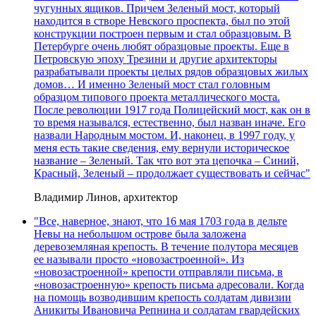
чугунных ящиков. Причем Зеленый мост, который
находится в створе Невского проспекта, был по этой
конструкции построен первым и стал образцовым. В
Петербурге очень любят образцовые проекты. Еще в
Петровскую эпоху Трезини и другие архитекторы
разрабатывали проекты целых рядов образцовых жилых
домов… И именно Зеленый мост стал головным
образцом типового проекта металлического моста.
После революции 1917 года Полицейский мост, как он в
то время назывался, естественно, был назван иначе. Его
назвали Народным мостом. И, наконец, в 1997 году, у
меня есть такие сведения, ему вернули историческое
название – Зеленый. Так что вот эта цепочка – Синий,
Красный, Зеленый – продолжает существовать и сейчас"
Владимир Линов, архитектор
"Все, наверное, знают, что 16 мая 1703 года в дельте
Невы на небольшом острове была заложена
деревоземляная крепость. В течение полутора месяцев
ее называли просто «новозастроенной». Из
«новозастроенной» крепости отправляли письма, в
«новозастроенную» крепость письма адресовали. Когда
на помощь возводившим крепость солдатам дивизии
Аникиты Ивановича Репнина и солдатам гвардейских