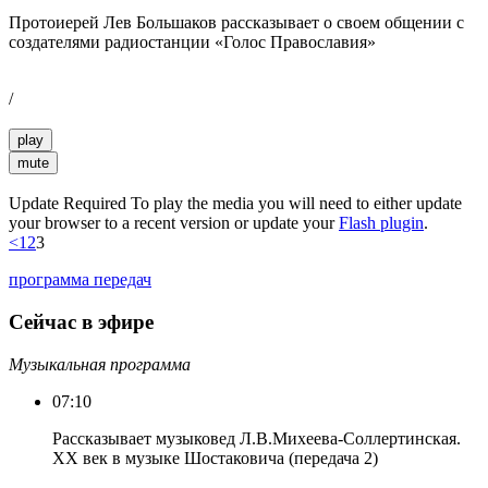
Протоиерей Лев Большаков рассказывает о своем общении с
создателями радиостанции «Голос Православия»
/
play
mute
Update Required
To play the media you will need to either update
your browser to a recent version or update your
Flash plugin
.
<
1
2
3
программа передач
Сейчас в эфире
Музыкальная программа
07:10
Рассказывает музыковед Л.В.Михеева-Соллертинская.
ХХ век в музыке Шостаковича (передача 2)