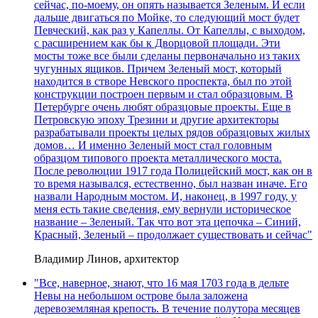
сейчас, по-моему, он опять называется Зеленым. И если
дальше двигаться по Мойке, то следующий мост будет
Певческий, как раз у Капеллы. От Капеллы, с выходом,
с расширением как бы к Дворцовой площади. Эти
мосты тоже все были сделаны первоначально из таких
чугунных ящиков. Причем Зеленый мост, который
находится в створе Невского проспекта, был по этой
конструкции построен первым и стал образцовым. В
Петербурге очень любят образцовые проекты. Еще в
Петровскую эпоху Трезини и другие архитекторы
разрабатывали проекты целых рядов образцовых жилых
домов… И именно Зеленый мост стал головным
образцом типового проекта металлического моста.
После революции 1917 года Полицейский мост, как он в
то время назывался, естественно, был назван иначе. Его
назвали Народным мостом. И, наконец, в 1997 году, у
меня есть такие сведения, ему вернули историческое
название – Зеленый. Так что вот эта цепочка – Синий,
Красный, Зеленый – продолжает существовать и сейчас"
Владимир Линов, архитектор
"Все, наверное, знают, что 16 мая 1703 года в дельте
Невы на небольшом острове была заложена
деревоземляная крепость. В течение полутора месяцев