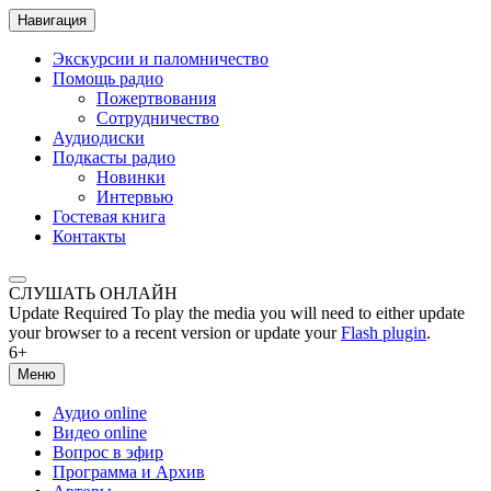
Навигация
Экскурсии и паломничество
Помощь радио
Пожертвования
Сотрудничество
Аудиодиски
Подкасты радио
Новинки
Интервью
Гостевая книга
Контакты
СЛУШАТЬ ОНЛАЙН
Update Required
To play the media you will need to either update
your browser to a recent version or update your
Flash plugin
.
6+
Меню
Аудио online
Видео online
Вопрос в эфир
Программа и Архив