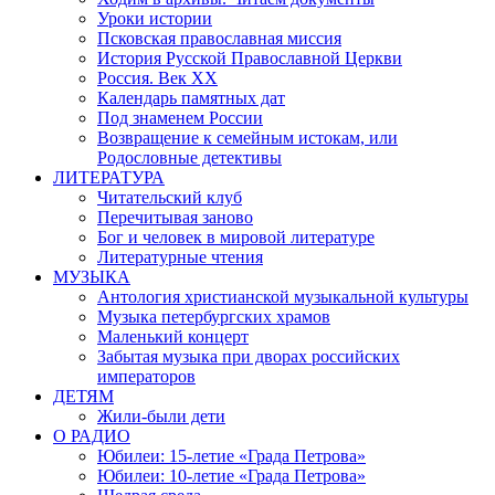
Уроки истории
Псковская православная миссия
История Русской Православной Церкви
Россия. Век ХХ
Календарь памятных дат
Под знаменем России
Возвращение к семейным истокам, или
Родословные детективы
ЛИТЕРАТУРА
Читательский клуб
Перечитывая заново
Бог и человек в мировой литературе
Литературные чтения
МУЗЫКА
Антология христианской музыкальной культуры
Музыка петербургских храмов
Маленький концерт
Забытая музыка при дворах российских
императоров
ДЕТЯМ
Жили-были дети
О РАДИО
Юбилеи: 15-летие «Града Петрова»
Юбилеи: 10-летие «Града Петрова»