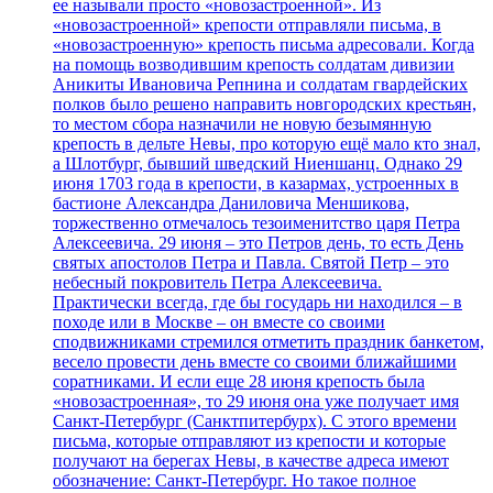
ее называли просто «новозастроенной». Из
«новозастроенной» крепости отправляли письма, в
«новозастроенную» крепость письма адресовали. Когда
на помощь возводившим крепость солдатам дивизии
Аникиты Ивановича Репнина и солдатам гвардейских
полков было решено направить новгородских крестьян,
то местом сбора назначили не новую безымянную
крепость в дельте Невы, про которую ещё мало кто знал,
а Шлотбург, бывший шведский Ниеншанц. Однако 29
июня 1703 года в крепости, в казармах, устроенных в
бастионе Александра Даниловича Меншикова,
торжественно отмечалось тезоименитство царя Петра
Алексеевича. 29 июня – это Петров день, то есть День
святых апостолов Петра и Павла. Святой Петр – это
небесный покровитель Петра Алексеевича.
Практически всегда, где бы государь ни находился – в
походе или в Москве – он вместе со своими
сподвижниками стремился отметить праздник банкетом,
весело провести день вместе со своими ближайшими
соратниками. И если еще 28 июня крепость была
«новозастроенная», то 29 июня она уже получает имя
Санкт-Петербург (Санктпитербурх). С этого времени
письма, которые отправляют из крепости и которые
получают на берегах Невы, в качестве адреса имеют
обозначение: Санкт-Петербург. Но такое полное