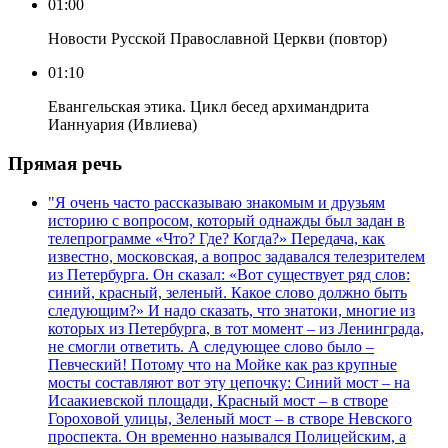
01:00
Новости Русской Православной Церкви (повтор)
01:10
Евангельская этика. Цикл бесед архимандрита
Ианнуария (Ивлиева)
Прямая речь
"Я очень часто рассказываю знакомым и друзьям
историю с вопросом, который однажды был задан в
телепрограмме «Что? Где? Когда?» Передача, как
известно, московская, а вопрос задавался телезрителем
из Петербурга. Он сказал: «Вот существует ряд слов:
синий, красный, зеленый. Какое слово должно быть
следующим?» И надо сказать, что знатоки, многие из
которых из Петербурга, в тот момент – из Ленинграда,
не смогли ответить. А следующее слово было –
Певческий! Потому что на Мойке как раз крупные
мосты составляют вот эту цепочку: Синий мост – на
Исаакиевской площади, Красный мост – в створе
Гороховой улицы, Зеленый мост – в створе Невского
проспекта. Он временно назывался Полицейским, а