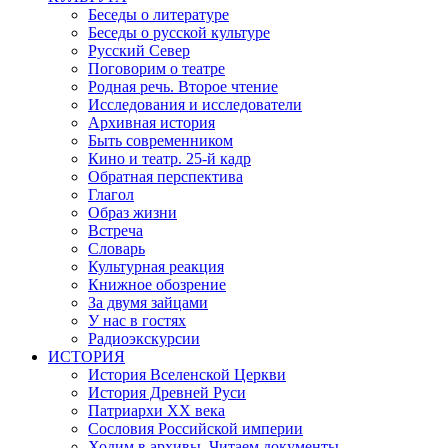
Беседы о литературе
Беседы о русской культуре
Русский Север
Поговорим о театре
Родная речь. Второе чтение
Исследования и исследователи
Архивная история
Быть современником
Кино и театр. 25-й кадр
Обратная перспектива
Глагол
Образ жизни
Встреча
Словарь
Культурная реакция
Книжное обозрение
За двумя зайцами
У нас в гостях
Радиоэкскурсии
ИСТОРИЯ
История Вселенской Церкви
История Древней Руси
Патриархи XX века
Сословия Российской империи
Ходим в архивы. Читаем документы