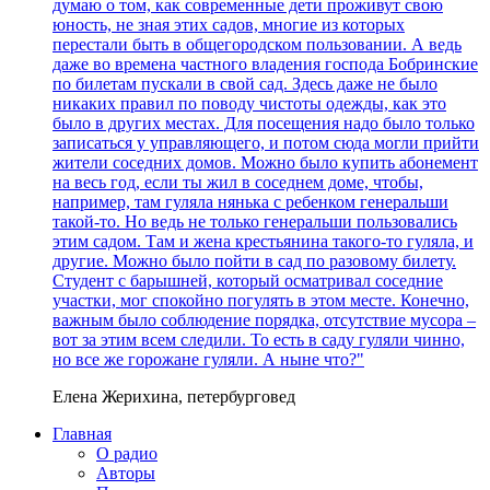
думаю о том, как современные дети проживут свою
юность, не зная этих садов, многие из которых
перестали быть в общегородском пользовании. А ведь
даже во времена частного владения господа Бобринские
по билетам пускали в свой сад. Здесь даже не было
никаких правил по поводу чистоты одежды, как это
было в других местах. Для посещения надо было только
записаться у управляющего, и потом сюда могли прийти
жители соседних домов. Можно было купить абонемент
на весь год, если ты жил в соседнем доме, чтобы,
например, там гуляла нянька с ребенком генеральши
такой-то. Но ведь не только генеральши пользовались
этим садом. Там и жена крестьянина такого-то гуляла, и
другие. Можно было пойти в сад по разовому билету.
Студент с барышней, который осматривал соседние
участки, мог спокойно погулять в этом месте. Конечно,
важным было соблюдение порядка, отсутствие мусора –
вот за этим всем следили. То есть в саду гуляли чинно,
но все же горожане гуляли. А ныне что?"
Елена Жерихина, петербурговед
Главная
О радио
Авторы