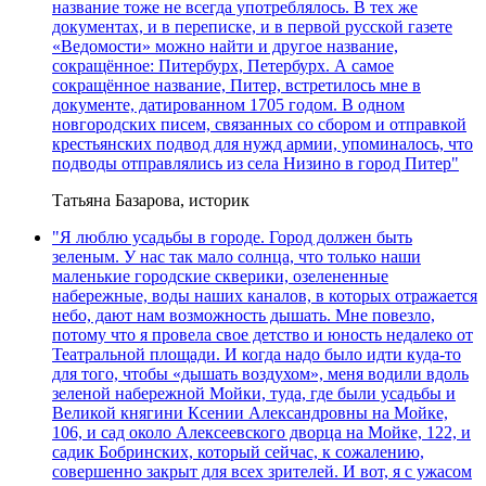
название тоже не всегда употреблялось. В тех же
документах, и в переписке, и в первой русской газете
«Ведомости» можно найти и другое название,
сокращённое: Питербурх, Петербурх. А самое
сокращённое название, Питер, встретилось мне в
документе, датированном 1705 годом. В одном
новгородских писем, связанных со сбором и отправкой
крестьянских подвод для нужд армии, упоминалось, что
подводы отправлялись из села Низино в город Питер"
Татьяна Базарова, историк
"Я люблю усадьбы в городе. Город должен быть
зеленым. У нас так мало солнца, что только наши
маленькие городские скверики, озелененные
набережные, воды наших каналов, в которых отражается
небо, дают нам возможность дышать. Мне повезло,
потому что я провела свое детство и юность недалеко от
Театральной площади. И когда надо было идти куда-то
для того, чтобы «дышать воздухом», меня водили вдоль
зеленой набережной Мойки, туда, где были усадьбы и
Великой княгини Ксении Александровны на Мойке,
106, и сад около Алексеевского дворца на Мойке, 122, и
садик Бобринских, который сейчас, к сожалению,
совершенно закрыт для всех зрителей. И вот, я с ужасом