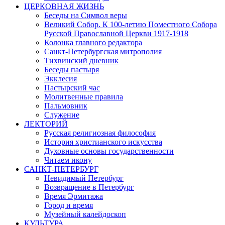
ЦЕРКОВНАЯ ЖИЗНЬ
Беседы на Символ веры
Великий Собор. К 100-летию Поместного Собора
Русской Православной Церкви 1917-1918
Колонка главного редактора
Санкт-Петербургская митрополия
Тихвинский дневник
Беседы пастыря
Экклесия
Пастырский час
Молитвенные правила
Пальмовник
Служение
ЛЕКТОРИЙ
Русская религиозная философия
История христианского искусства
Духовные основы государственности
Читаем икону
САНКТ-ПЕТЕРБУРГ
Невидимый Петербург
Возвращение в Петербург
Время Эрмитажа
Город и время
Музейный калейдоскоп
КУЛЬТУРА