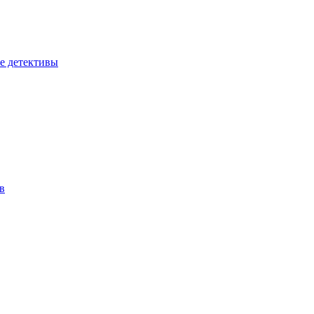
е детективы
в