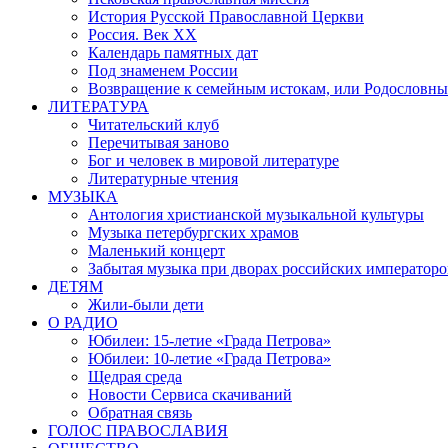
История Русской Православной Церкви
Россия. Век ХХ
Календарь памятных дат
Под знаменем России
Возвращение к семейным истокам, или Родословны
ЛИТЕРАТУРА
Читательский клуб
Перечитывая заново
Бог и человек в мировой литературе
Литературные чтения
МУЗЫКА
Антология христианской музыкальной культуры
Музыка петербургских храмов
Маленький концерт
Забытая музыка при дворах российских императоро
ДЕТЯМ
Жили-были дети
О РАДИО
Юбилеи: 15-летие «Града Петрова»
Юбилеи: 10-летие «Града Петрова»
Щедрая среда
Новости Сервиса скачиваний
Обратная связь
ГОЛОС ПРАВОСЛАВИЯ