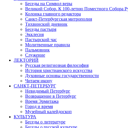
Беседы на Символ веры
Великий Собор. К 100-летию Поместного Собора Р
Колонка главного редактора
Санкт-Петербургская митрополия
Тихвинский дневник
Беседы пастыря
Экклесия
Пастырский час
Молитвенные правила
Пальмовник
Служение
ЛЕКТОРИЙ
Русская религиозная философия
История христианского искусства
Духовные основы государственности
Читаем икону
САНКТ-ПЕТЕРБУРГ
Невидимый Петербург
Возвращение в Петербург
Время Эрмитажа
Город и время
Музейный калейдоскоп
КУЛЬТУРА
Беседы о литературе
Беседы о русской культуре