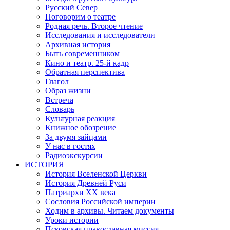
Русский Север
Поговорим о театре
Родная речь. Второе чтение
Исследования и исследователи
Архивная история
Быть современником
Кино и театр. 25-й кадр
Обратная перспектива
Глагол
Образ жизни
Встреча
Словарь
Культурная реакция
Книжное обозрение
За двумя зайцами
У нас в гостях
Радиоэкскурсии
ИСТОРИЯ
История Вселенской Церкви
История Древней Руси
Патриархи XX века
Сословия Российской империи
Ходим в архивы. Читаем документы
Уроки истории
Псковская православная миссия