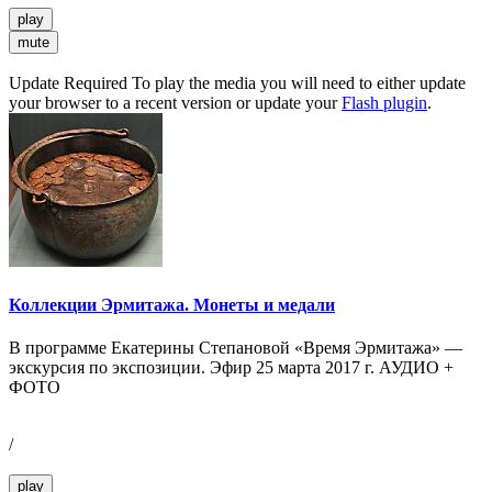
play
mute
Update Required
To play the media you will need to either update
your browser to a recent version or update your
Flash plugin
.
Коллекции Эрмитажа. Монеты и медали
В программе Екатерины Степановой «Время Эрмитажа» —
экскурсия по экспозиции. Эфир 25 марта 2017 г. АУДИО +
ФОТО
/
play