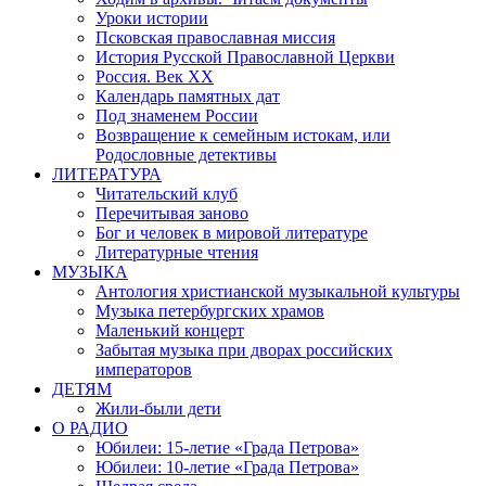
Уроки истории
Псковская православная миссия
История Русской Православной Церкви
Россия. Век ХХ
Календарь памятных дат
Под знаменем России
Возвращение к семейным истокам, или
Родословные детективы
ЛИТЕРАТУРА
Читательский клуб
Перечитывая заново
Бог и человек в мировой литературе
Литературные чтения
МУЗЫКА
Антология христианской музыкальной культуры
Музыка петербургских храмов
Маленький концерт
Забытая музыка при дворах российских
императоров
ДЕТЯМ
Жили-были дети
О РАДИО
Юбилеи: 15-летие «Града Петрова»
Юбилеи: 10-летие «Града Петрова»