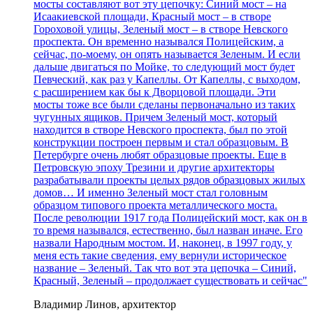
мосты составляют вот эту цепочку: Синий мост – на
Исаакиевской площади, Красный мост – в створе
Гороховой улицы, Зеленый мост – в створе Невского
проспекта. Он временно назывался Полицейским, а
сейчас, по-моему, он опять называется Зеленым. И если
дальше двигаться по Мойке, то следующий мост будет
Певческий, как раз у Капеллы. От Капеллы, с выходом,
с расширением как бы к Дворцовой площади. Эти
мосты тоже все были сделаны первоначально из таких
чугунных ящиков. Причем Зеленый мост, который
находится в створе Невского проспекта, был по этой
конструкции построен первым и стал образцовым. В
Петербурге очень любят образцовые проекты. Еще в
Петровскую эпоху Трезини и другие архитекторы
разрабатывали проекты целых рядов образцовых жилых
домов… И именно Зеленый мост стал головным
образцом типового проекта металлического моста.
После революции 1917 года Полицейский мост, как он в
то время назывался, естественно, был назван иначе. Его
назвали Народным мостом. И, наконец, в 1997 году, у
меня есть такие сведения, ему вернули историческое
название – Зеленый. Так что вот эта цепочка – Синий,
Красный, Зеленый – продолжает существовать и сейчас"
Владимир Линов, архитектор