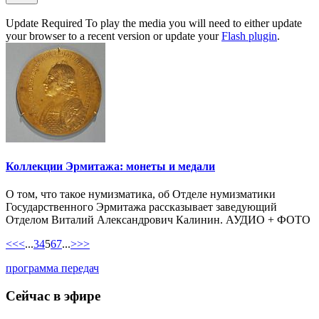
Update Required
To play the media you will need to either update
your browser to a recent version or update your
Flash plugin
.
Коллекции Эрмитажа: монеты и медали
О том, что такое нумизматика, об Отделе нумизматики
Государственного Эрмитажа рассказывает заведующий
Отделом Виталий Александрович Калинин. АУДИО + ФОТО
<<
<
...
3
4
5
6
7
...
>
>>
программа передач
Сейчас в эфире