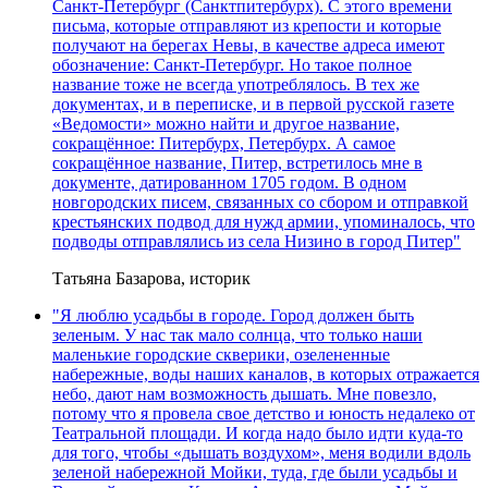
Санкт-Петербург (Санктпитербурх). С этого времени
письма, которые отправляют из крепости и которые
получают на берегах Невы, в качестве адреса имеют
обозначение: Санкт-Петербург. Но такое полное
название тоже не всегда употреблялось. В тех же
документах, и в переписке, и в первой русской газете
«Ведомости» можно найти и другое название,
сокращённое: Питербурх, Петербурх. А самое
сокращённое название, Питер, встретилось мне в
документе, датированном 1705 годом. В одном
новгородских писем, связанных со сбором и отправкой
крестьянских подвод для нужд армии, упоминалось, что
подводы отправлялись из села Низино в город Питер"
Татьяна Базарова, историк
"Я люблю усадьбы в городе. Город должен быть
зеленым. У нас так мало солнца, что только наши
маленькие городские скверики, озелененные
набережные, воды наших каналов, в которых отражается
небо, дают нам возможность дышать. Мне повезло,
потому что я провела свое детство и юность недалеко от
Театральной площади. И когда надо было идти куда-то
для того, чтобы «дышать воздухом», меня водили вдоль
зеленой набережной Мойки, туда, где были усадьбы и