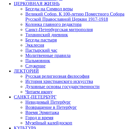
ЦЕРКОВНАЯ ЖИЗНЬ
Беседы на Символ веры
Великий Собор. К 100-летию Поместного Собора
Русской Православной Церкви 1917-1918
Колонка главного редактора
Санкт-Петербургская митрополия
Тихвинский дневник
Беседы пастыря
Экклесия
Пастырский час
Молитвенные правила
Пальмовник
Служение
ЛЕКТОРИЙ
Русская религиозная философия
История христианского искусства
Духовные основы государственности
Читаем икону
САНКТ-ПЕТЕРБУРГ
Невидимый Петербург
Возвращение в Петербург
Время Эрмитажа
Город и время
Музейный калейдоскоп
КУЛЬТУРА