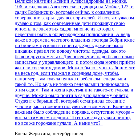
Великой княгини Ксении Александровны на Мойке,
106, и сад около Алексеевского дворца на Мойке, 122, и
садик Бобринских, который сейчас, к сожалению,
совершенно закрыт для всех зрителей. И вот, я с ужасом
думаю о том, как современные дети проживут свою
юность, не зная этих садов, многие из которых
перестали быть в общегородском пользовании. А ведь
даже во времена частного владения господа Бобринские
по билетам пускали в свой сад. Здесь даже не было
никаких правил по поводу чистоты одежды, как это
было в других местах. Для посещения надо было только
записаться у управляющего, и потом сюда могли прийти
жители соседних домов. Можно было купить абонемент
на весь год, если ты жил в соседнем доме, чтобы,
например, там гуляла нянька с ребенком генеральши
такой-то. Но ведь не только генеральши пользовались
этим садом. Там и жена крестьянина такого-то гуляла, и
другие. Можно было пойти в сад по разовому билету.
Студент с барышней, который осматривал соседние
участки, мог спокойно погулять в этом месте. Конечно,
важным было соблюдение порядка, отсутствие мусора –
вот за этим всем следили. То есть в саду гуляли чинно,
но все же горожане гуляли. А ныне что?"
Елена Жерихина, петербурговед