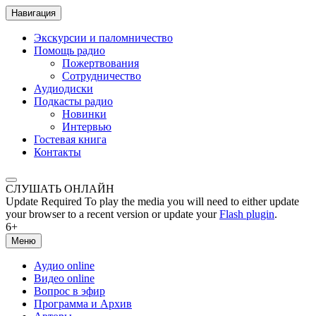
Навигация
Экскурсии и паломничество
Помощь радио
Пожертвования
Сотрудничество
Аудиодиски
Подкасты радио
Новинки
Интервью
Гостевая книга
Контакты
СЛУШАТЬ ОНЛАЙН
Update Required
To play the media you will need to either update
your browser to a recent version or update your
Flash plugin
.
6+
Меню
Аудио online
Видео online
Вопрос в эфир
Программа и Архив