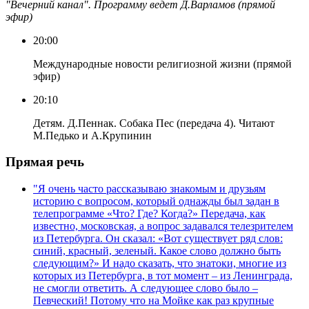
"Вечерний канал". Программу ведет Д.Варламов (прямой
эфир)
20:00
Международные новости религиозной жизни (прямой
эфир)
20:10
Детям. Д.Пеннак. Собака Пес (передача 4). Читают
М.Педько и А.Крупинин
Прямая речь
"Я очень часто рассказываю знакомым и друзьям
историю с вопросом, который однажды был задан в
телепрограмме «Что? Где? Когда?» Передача, как
известно, московская, а вопрос задавался телезрителем
из Петербурга. Он сказал: «Вот существует ряд слов:
синий, красный, зеленый. Какое слово должно быть
следующим?» И надо сказать, что знатоки, многие из
которых из Петербурга, в тот момент – из Ленинграда,
не смогли ответить. А следующее слово было –
Певческий! Потому что на Мойке как раз крупные