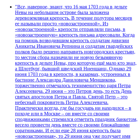
"Все, наверное, знают, что 16 мая 1703 года в дельте
Невы на небольшом острове была заложена
деревоземляная крепость. В течение полутора месяцев
ее называли просто «новозастроенной». Из
«новозастроенной» крепости отправляли письма, в
«новозастроенную» крепость письма адресовали. Когда
на помощь возводившим крепость солдатам дивизии
Аникиты Ивановича Репнина и солдатам гвардейских
полков было решено направить новгородских крестьян,
то местом сбора назначили не новую безымянную
крепость в дельте Невы, про которую ещё мало кто знал,
а Шлотбург, бывший шведский Ниеншанц. Однако 29
июня 1703 года в крепости, в казармах, устроенных в
бастионе Александра Даниловича Меншикова,
торжественно отмечалось тезоименитство царя Петра
Алексеевича. 29 июня – это Петров день, то есть День
святых апостолов Петра и Павла. Святой Петр – это
небесный покровитель Петра Алексеевича.
Практически всегда, где бы государь ни находился – в
походе или в Москве – он вместе со своими
сподвижниками стремился отметить праздник банкетом,
весело провести день вместе со своими ближайшими
соратниками. И если еще 28 июня крепость была
«новозастроенная», то 29 июня она уже получает имя