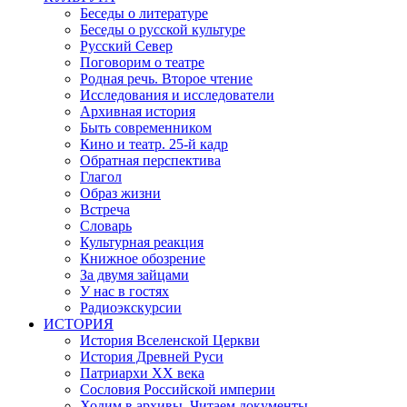
Беседы о литературе
Беседы о русской культуре
Русский Север
Поговорим о театре
Родная речь. Второе чтение
Исследования и исследователи
Архивная история
Быть современником
Кино и театр. 25-й кадр
Обратная перспектива
Глагол
Образ жизни
Встреча
Словарь
Культурная реакция
Книжное обозрение
За двумя зайцами
У нас в гостях
Радиоэкскурсии
ИСТОРИЯ
История Вселенской Церкви
История Древней Руси
Патриархи XX века
Сословия Российской империи
Ходим в архивы. Читаем документы