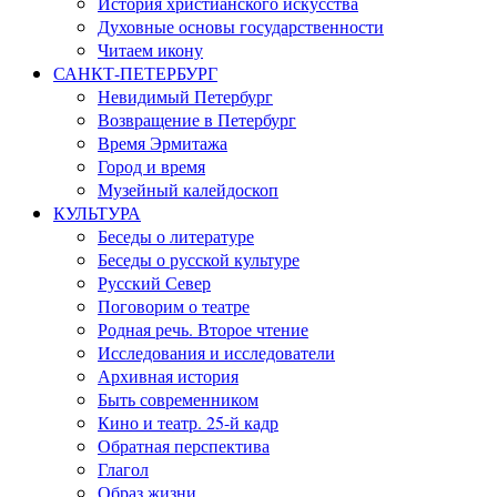
История христианского искусства
Духовные основы государственности
Читаем икону
САНКТ-ПЕТЕРБУРГ
Невидимый Петербург
Возвращение в Петербург
Время Эрмитажа
Город и время
Музейный калейдоскоп
КУЛЬТУРА
Беседы о литературе
Беседы о русской культуре
Русский Север
Поговорим о театре
Родная речь. Второе чтение
Исследования и исследователи
Архивная история
Быть современником
Кино и театр. 25-й кадр
Обратная перспектива
Глагол
Образ жизни