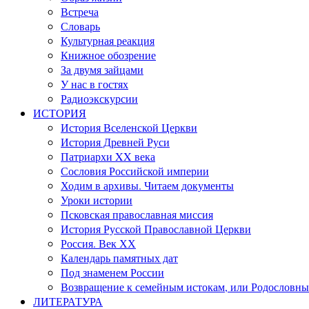
Встреча
Словарь
Культурная реакция
Книжное обозрение
За двумя зайцами
У нас в гостях
Радиоэкскурсии
ИСТОРИЯ
История Вселенской Церкви
История Древней Руси
Патриархи XX века
Сословия Российской империи
Ходим в архивы. Читаем документы
Уроки истории
Псковская православная миссия
История Русской Православной Церкви
Россия. Век ХХ
Календарь памятных дат
Под знаменем России
Возвращение к семейным истокам, или Родословны
ЛИТЕРАТУРА