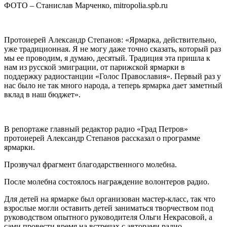
ФОТО – Станислав Марченко, mitropolia.spb.ru
Протоиерей Александр Степанов: «Ярмарка, действительно,
уже традиционная. Я не могу даже точно сказать, который раз
мы ее проводим, я думаю, десятый. Традиция эта пришла к
нам из русской эмиграции, от парижской ярмарки в
поддержку радиостанции «Голос Православия». Первый раз у
нас было не так много народа, а теперь ярмарка дает заметный
вклад в наш бюджет».
В репортаже главный редактор радио «Град Петров»
протоиерей Александр Степанов рассказал о программе
ярмарки.
Прозвучал фрагмент благодарственного молебна.
После молебна состоялось награждение волонтеров радио.
Для детей на ярмарке был организован мастер-класс, так что
взрослые могли оставить детей заниматься творчеством под
руководством опытного руководителя Ольги Некрасовой, а
сами провести время на встречах с авторами радио.