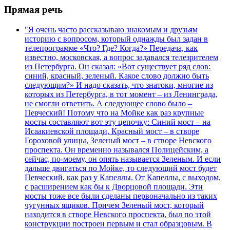
Прямая речь
"Я очень часто рассказываю знакомым и друзьям
историю с вопросом, который однажды был задан в
телепрограмме «Что? Где? Когда?» Передача, как
известно, московская, а вопрос задавался телезрителем
из Петербурга. Он сказал: «Вот существует ряд слов:
синий, красный, зеленый. Какое слово должно быть
следующим?» И надо сказать, что знатоки, многие из
которых из Петербурга, в тот момент – из Ленинграда,
не смогли ответить. А следующее слово было –
Певческий! Потому что на Мойке как раз крупные
мосты составляют вот эту цепочку: Синий мост – на
Исаакиевской площади, Красный мост – в створе
Гороховой улицы, Зеленый мост – в створе Невского
проспекта. Он временно назывался Полицейским, а
сейчас, по-моему, он опять называется Зеленым. И если
дальше двигаться по Мойке, то следующий мост будет
Певческий, как раз у Капеллы. От Капеллы, с выходом,
с расширением как бы к Дворцовой площади. Эти
мосты тоже все были сделаны первоначально из таких
чугунных ящиков. Причем Зеленый мост, который
находится в створе Невского проспекта, был по этой
конструкции построен первым и стал образцовым. В