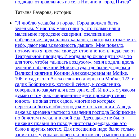
подводы отправлялись из села Низино в город Питер"
Татьяна Базарова, историк
"Я люблю усадьбы в городе. Город должен быть
зеленым. У нас так мало солнца, что только наши
маленькие городские скверики, озелененные
набережные, воды наших каналов, в которых отражается
небо, дают нам возможность дышать. Мне повезло,
потому что я провела свое детство и юность недалеко от
Театральной площади. И когда надо было идти куда-то
для того, чтобы «дышать воздухом», меня водили вдоль
зеленой набережной Мойки, туда, где были усадьбы и
Великой княгини Ксении Александровны на Мойке,
106, и сад около Алексеевского дворца на Мойке, 122, и
садик Бобринских, который сейчас, к сожалению,
совершенно закрыт для всех зрителей. И вот, я с ужасом
думаю о том, как современные дети проживут свою
юность, не зная этих садов, многие из которых
перестали быть в общегородском пользовании. А ведь
даже во времена частного владения господа Бобринские
по билетам пускали в свой сад. Здесь даже не было
никаких правил по поводу чистоты одежды, как это
было в других местах. Для посещения надо было только
записаться у управляющего, и потом сюда могли прийти