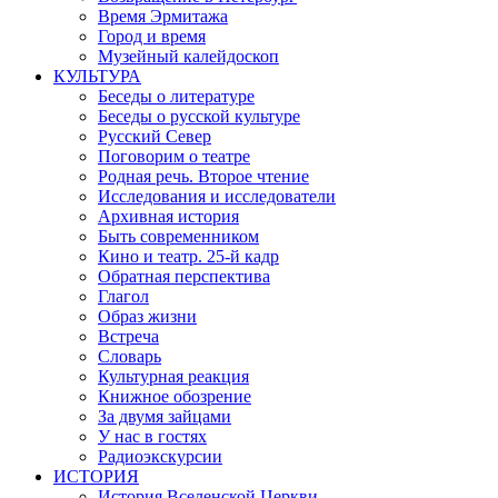
Время Эрмитажа
Город и время
Музейный калейдоскоп
КУЛЬТУРА
Беседы о литературе
Беседы о русской культуре
Русский Север
Поговорим о театре
Родная речь. Второе чтение
Исследования и исследователи
Архивная история
Быть современником
Кино и театр. 25-й кадр
Обратная перспектива
Глагол
Образ жизни
Встреча
Словарь
Культурная реакция
Книжное обозрение
За двумя зайцами
У нас в гостях
Радиоэкскурсии
ИСТОРИЯ
История Вселенской Церкви