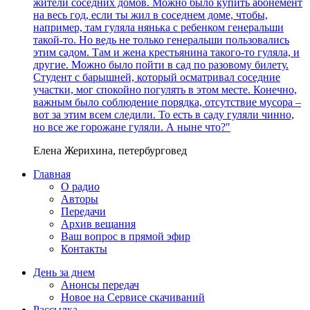
жители соседних домов. Можно было купить абонемент
на весь год, если ты жил в соседнем доме, чтобы,
например, там гуляла нянька с ребенком генеральши
такой-то. Но ведь не только генеральши пользовались
этим садом. Там и жена крестьянина такого-то гуляла, и
другие. Можно было пойти в сад по разовому билету.
Студент с барышней, который осматривал соседние
участки, мог спокойно погулять в этом месте. Конечно,
важным было соблюдение порядка, отсутствие мусора –
вот за этим всем следили. То есть в саду гуляли чинно,
но все же горожане гуляли. А ныне что?"
Елена Жерихина, петербурговед
Главная
О радио
Авторы
Передачи
Архив вещания
Ваш вопрос в прямой эфир
Контакты
День за днем
Анонсы передач
Новое на Сервисе скачиваний
Рассылка