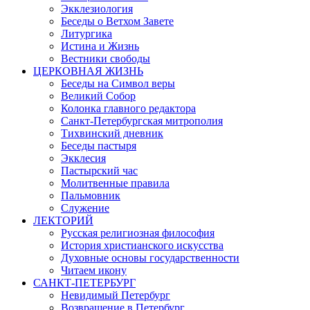
Экклезиология
Беседы о Ветхом Завете
Литургика
Истина и Жизнь
Вестники свободы
ЦЕРКОВНАЯ ЖИЗНЬ
Беседы на Символ веры
Великий Собор
Колонка главного редактора
Санкт-Петербургская митрополия
Тихвинский дневник
Беседы пастыря
Экклесия
Пастырский час
Молитвенные правила
Пальмовник
Служение
ЛЕКТОРИЙ
Русская религиозная философия
История христианского искусства
Духовные основы государственности
Читаем икону
САНКТ-ПЕТЕРБУРГ
Невидимый Петербург
Возвращение в Петербург