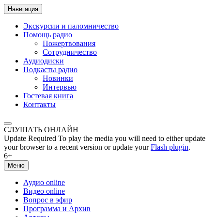
Навигация
Экскурсии и паломничество
Помощь радио
Пожертвования
Сотрудничество
Аудиодиски
Подкасты радио
Новинки
Интервью
Гостевая книга
Контакты
СЛУШАТЬ ОНЛАЙН
Update Required
To play the media you will need to either update
your browser to a recent version or update your
Flash plugin
.
6+
Меню
Аудио online
Видео online
Вопрос в эфир
Программа и Архив