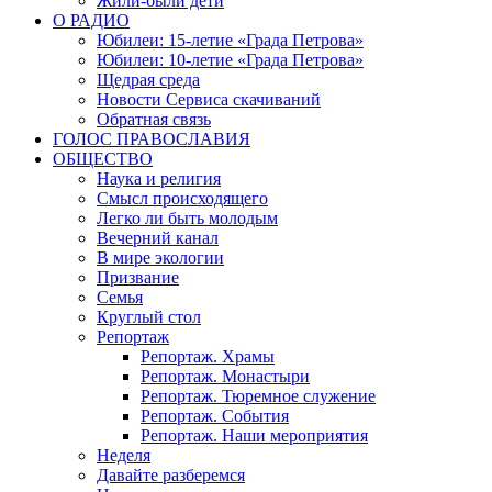
Жили-были дети
О РАДИО
Юбилеи: 15-летие «Града Петрова»
Юбилеи: 10-летие «Града Петрова»
Щедрая среда
Новости Сервиса скачиваний
Обратная связь
ГОЛОС ПРАВОСЛАВИЯ
ОБЩЕСТВО
Наука и религия
Смысл происходящего
Легко ли быть молодым
Вечерний канал
В мире экологии
Призвание
Семья
Круглый стол
Репортаж
Репортаж. Храмы
Репортаж. Монастыри
Репортаж. Тюремное служение
Репортаж. События
Репортаж. Наши мероприятия
Неделя
Давайте разберемся