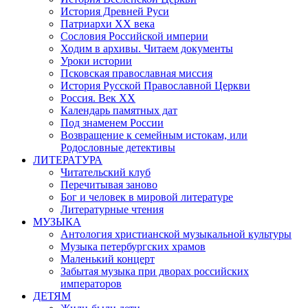
История Древней Руси
Патриархи XX века
Сословия Российской империи
Ходим в архивы. Читаем документы
Уроки истории
Псковская православная миссия
История Русской Православной Церкви
Россия. Век ХХ
Календарь памятных дат
Под знаменем России
Возвращение к семейным истокам, или
Родословные детективы
ЛИТЕРАТУРА
Читательский клуб
Перечитывая заново
Бог и человек в мировой литературе
Литературные чтения
МУЗЫКА
Антология христианской музыкальной культуры
Музыка петербургских храмов
Маленький концерт
Забытая музыка при дворах российских
императоров
ДЕТЯМ