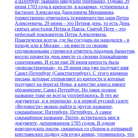
а Шлотбург, бывший шведский Ниеншанц. Однако 29
июня 1703 года в крепости, в казармах, устроенных в
бастионе Александра Даниловича Меншикова,
торжественно отмечалось тезоименитство царя Петра
Алексеевича. 29 июня – это Петров день, то есть День
святых апостолов Петра и Павла. Святой Петр – это
небесный покровитель Петра Алексеевича.
Практически всегда, где бы государь ни находился – в
походе или в Москве – он вместе со своими
сподвижниками стремился отметить праздник банкетом,
весело провести день вместе со своими ближайшими
соратниками. И если еще 28 июня крепость была
«новозастроенная», то 29 июня она уже получает имя
Санкт-Петербург (Санктпитербурх). С этого времени
письма, которые отправляют из крепости и которые
получают на берегах Невы, в качестве адреса имеют
обозначение: Санкт-Петербург. Но такое полное
название тоже не всегда употреблялось. В тех же
документах, и в переписке, и в первой русской газете
«Ведомости» можно найти и другое название,
сокращённое: Питербурх, Петербурх. А самое
сокращённое название, Питер, встретилось мне в
документе, датированном 1705 годом. В одном
новгородских писем, связанных со сбором и отправкой
крестьянских подвод для нужд армии, упоминалось, что