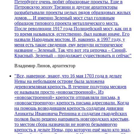
Петербурге очень любят образцовые проекты. Еще в
Петровскую эпоху Трезини и другие архитекторы
разрабатывали проекты целых рядов образцовых жилых
домов… И именно Зеленый мост стал головным
образцом типового проекта металлического моста.
После революции 1917 года Полицейский мост, как он в
то время назывался, естественно, был назван иначе. Его
назвали Народным мостом. И, наконец, в 1997 году, у
меня есть такие сведения, ему вернули историческое
название – Зеленый. Так что вот эта цепочка – Синий,
Красный, Зеленый – продолжает существовать и сейчас"
Владимир Линов, архитектор
"Все, наверное, знают, что 16 мая 1703 года в дельте
Невы на небольшом острове была заложена
деревоземляная крепость. В течение полутора месяцев
ее называли просто «новозастроенной». Из
«новозастроенной» крепости отправляли письма, в
«новозастроенную» крепость письма адресовали. Когда
на помощь возводившим крепость солдатам дивизии
Аникиты Ивановича Репнина и солдатам гвардейских
полков было решено направить новгородских крестьян,
то местом сбора назначили не новую безымянную
крепость в дельте Невы, про которую ещё мало кто знал,