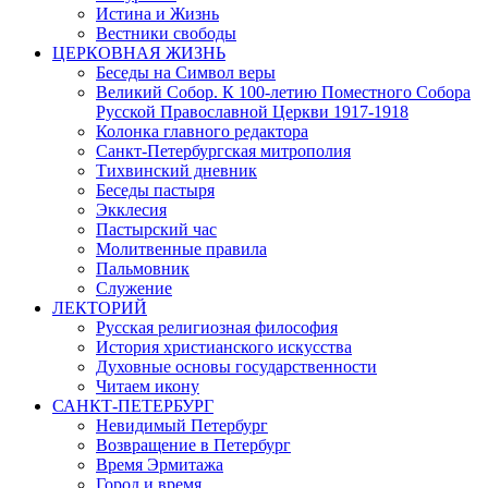
Истина и Жизнь
Вестники свободы
ЦЕРКОВНАЯ ЖИЗНЬ
Беседы на Символ веры
Великий Собор. К 100-летию Поместного Собора
Русской Православной Церкви 1917-1918
Колонка главного редактора
Санкт-Петербургская митрополия
Тихвинский дневник
Беседы пастыря
Экклесия
Пастырский час
Молитвенные правила
Пальмовник
Служение
ЛЕКТОРИЙ
Русская религиозная философия
История христианского искусства
Духовные основы государственности
Читаем икону
САНКТ-ПЕТЕРБУРГ
Невидимый Петербург
Возвращение в Петербург
Время Эрмитажа
Город и время