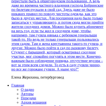
перестали быть в общегородском пользовании. А ведь
даже во времена частного владения господа Бобринские
по билетам пускали в свой сад. Здесь даже не было
никаких правил по поводу чистоты одежды, как это
было в других местах. Для посещения надо было только
записаться у управляющего, и потом сюда могли прийти
жители соседних домов. Можно было купить абонемент
на весь год, если ты жил в соседнем доме, чтобы,
например, там гуляла нянька с ребенком генеральши
такой-то. Но ведь не только генеральши пользовались
этим садом. Там и жена крестьянина такого-то гуляла, и
другие. Можно было пойти в сад по разовому билету.
Студент с барышней, который осматривал соседние
участки, мог спокойно погулять в этом месте. Конечно,
важным было соблюдение порядка, отсутствие мусора –
вот за этим всем следили. То есть в саду гуляли чинно,
но все же горожане гуляли. А ныне что?"
Елена Жерихина, петербурговед
Главная
О радио
Авторы
Передачи
Архив вещания