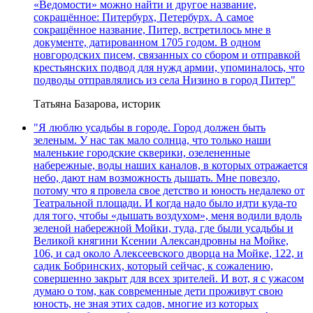
«Ведомости» можно найти и другое название,
сокращённое: Питербурх, Петербурх. А самое
сокращённое название, Питер, встретилось мне в
документе, датированном 1705 годом. В одном
новгородских писем, связанных со сбором и отправкой
крестьянских подвод для нужд армии, упоминалось, что
подводы отправлялись из села Низино в город Питер"
Татьяна Базарова, историк
"Я люблю усадьбы в городе. Город должен быть
зеленым. У нас так мало солнца, что только наши
маленькие городские скверики, озелененные
набережные, воды наших каналов, в которых отражается
небо, дают нам возможность дышать. Мне повезло,
потому что я провела свое детство и юность недалеко от
Театральной площади. И когда надо было идти куда-то
для того, чтобы «дышать воздухом», меня водили вдоль
зеленой набережной Мойки, туда, где были усадьбы и
Великой княгини Ксении Александровны на Мойке,
106, и сад около Алексеевского дворца на Мойке, 122, и
садик Бобринских, который сейчас, к сожалению,
совершенно закрыт для всех зрителей. И вот, я с ужасом
думаю о том, как современные дети проживут свою
юность, не зная этих садов, многие из которых