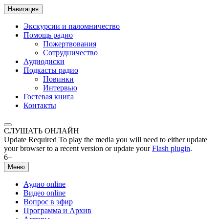
Навигация
Экскурсии и паломничество
Помощь радио
Пожертвования
Сотрудничество
Аудиодиски
Подкасты радио
Новинки
Интервью
Гостевая книга
Контакты
СЛУШАТЬ ОНЛАЙН
Update Required
To play the media you will need to either update
your browser to a recent version or update your
Flash plugin
.
6+
Меню
Аудио online
Видео online
Вопрос в эфир
Программа и Архив