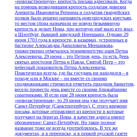
«новозастроенную» крепость письма адресовали. Когда
на помощь возводившим крепость солдатам дивизии
Аникиты Ивановича Репнина и солдатам гвардейских
полков было решено направить новгородских крестьян,
то местом сбора назначили не новую безымянную
крепость в дельте Невы, про которую ещё мало кто знал,
а Шлотбург, бывший шведский Ниеншанц. Однако 29
июня 1703 года в крепости, в казармах, устроенных в
бастионе Александра Даниловича Меншикова,
торжественно отмечалось тезоименитство царя Петра
Алексеевича. 29 июня – это Петров день, то есть День
святых апостолов Петра и Павла. Святой Петр – это
небесный покровитель Петра Алексеевича.
Практически всегда, где бы государь ни находился – в
походе или в Москве – он вместе со своими
сподвижниками стремился отметить праздник банкетом,
весело провести день вместе со своими ближайшими
соратниками. И если еще 28 июня крепость была
«новозастроенная», то 29 июня она уже получает имя
Санкт-Петербург (Санктпитербурх). С этого времени
письма, которые отправляют из крепости и которые
получают на берегах Невы, в качестве адреса имеют
обозначение: Санкт-Петербург. Но такое полное
название тоже не всегда употреблялось. В тех же
документах, и в переписке, и в первой русской газете