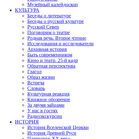
Музейный калейдоскоп
КУЛЬТУРА
Беседы о литературе
Беседы о русской культуре
Русский Север
Поговорим о театре
Родная речь. Второе чтение
Исследования и исследователи
Архивная история
Быть современником
Кино и театр. 25-й кадр
Обратная перспектива
Глагол
Образ жизни
Встреча
Словарь
Культурная реакция
Книжное обозрение
За двумя зайцами
У нас в гостях
Радиоэкскурсии
ИСТОРИЯ
История Вселенской Церкви
История Древней Руси
Патриархи XX века