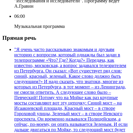
"Исследования и исследователи". Программу ведет
А.Гравин
06:00
Музыкальная программа
Прямая речь
"Я очень часто рассказываю знакомым и друзьям
историю с вопросом, который однажды был задан в
телепрограмме «Что? Где? Когда?» Передача, как
известно, московская, а вопрос задавался телезрителем
из Петербурга. Он сказал: «Вот существует ряд слов:
синий, красный, зеленый. Какое слово должно быть
следующим?» И надо сказать, что знатоки, многие из
которых из Петербурга, в тот момент – из Ленинграда,
не смогли ответить. А следующее слово было –
Певческий! Потому что на Мойке как раз крупные
мосты составляют вот эту цепочку: Синий мост – на
Исаакиевской площади, Красный мост – в створе
Гороховой улицы, Зеленый мост – в створе Невского
проспекта. Он временно назывался Полицейским, а
сейчас, по-моему, он опять называется Зеленым. И если
дальше двигаться по Мойке, то следующий мост будет