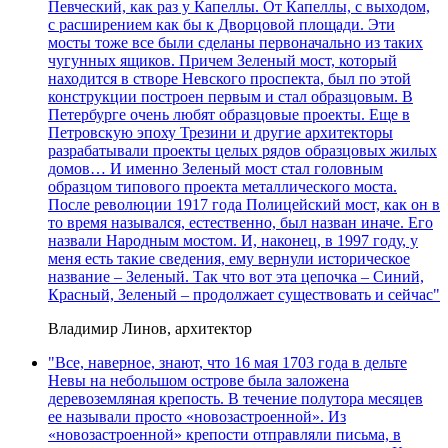
Певческий, как раз у Капеллы. От Капеллы, с выходом,
с расширением как бы к Дворцовой площади. Эти
мосты тоже все были сделаны первоначально из таких
чугунных ящиков. Причем Зеленый мост, который
находится в створе Невского проспекта, был по этой
конструкции построен первым и стал образцовым. В
Петербурге очень любят образцовые проекты. Еще в
Петровскую эпоху Трезини и другие архитекторы
разрабатывали проекты целых рядов образцовых жилых
домов… И именно Зеленый мост стал головным
образцом типового проекта металлического моста.
После революции 1917 года Полицейский мост, как он в
то время назывался, естественно, был назван иначе. Его
назвали Народным мостом. И, наконец, в 1997 году, у
меня есть такие сведения, ему вернули историческое
название – Зеленый. Так что вот эта цепочка – Синий,
Красный, Зеленый – продолжает существовать и сейчас"
Владимир Линов, архитектор
"Все, наверное, знают, что 16 мая 1703 года в дельте
Невы на небольшом острове была заложена
деревоземляная крепость. В течение полутора месяцев
ее называли просто «новозастроенной». Из
«новозастроенной» крепости отправляли письма, в