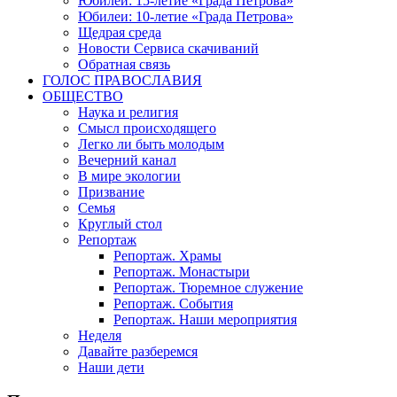
Юбилеи: 15-летие «Града Петрова»
Юбилеи: 10-летие «Града Петрова»
Щедрая среда
Новости Сервиса скачиваний
Обратная связь
ГОЛОС ПРАВОСЛАВИЯ
ОБЩЕСТВО
Наука и религия
Смысл происходящего
Легко ли быть молодым
Вечерний канал
В мире экологии
Призвание
Семья
Круглый стол
Репортаж
Репортаж. Храмы
Репортаж. Монастыри
Репортаж. Тюремное служение
Репортаж. События
Репортаж. Наши мероприятия
Неделя
Давайте разберемся
Наши дети