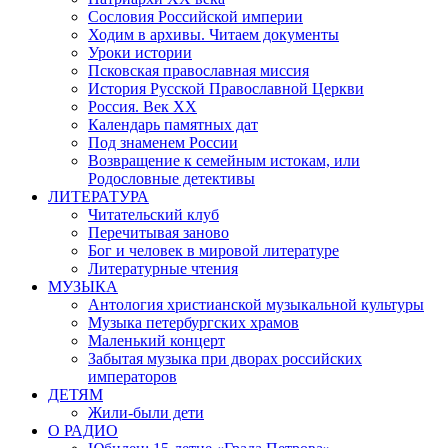
Сословия Российской империи
Ходим в архивы. Читаем документы
Уроки истории
Псковская православная миссия
История Русской Православной Церкви
Россия. Век ХХ
Календарь памятных дат
Под знаменем России
Возвращение к семейным истокам, или
Родословные детективы
ЛИТЕРАТУРА
Читательский клуб
Перечитывая заново
Бог и человек в мировой литературе
Литературные чтения
МУЗЫКА
Антология христианской музыкальной культуры
Музыка петербургских храмов
Маленький концерт
Забытая музыка при дворах российских
императоров
ДЕТЯМ
Жили-были дети
О РАДИО